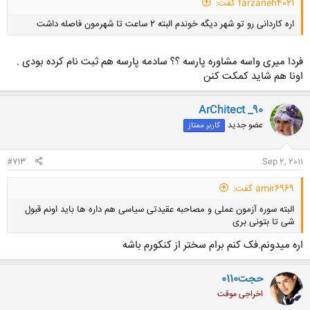
farzaneh4021 گفت:
اره کاردانی رو تو شهر دیگه خوندم البته 2 ساعت تا شهرمون فاصله داشت
فردا میری واسه مشاوره پارسه ؟؟ سادمه پارسه هم ثبت نام کرده بودی .
اونا هم شاید کمکت کنن
ArChitect _90
کلیک کنید تا باز شود...
عضو جدید
کاربر ممتاز
#713
Sep 2, 2011
amir6969 گفت:
البته سوره آزمون عملی و مصاحبه عقیدتی سیاسی هم داره ها باید اونم قبول
شی تا بتونی بری
اره میدونم.فک کنم برام سختر از کنکورم باشه
حجت0110
اخراجی موقت
کلیک کنید تا باز شود...