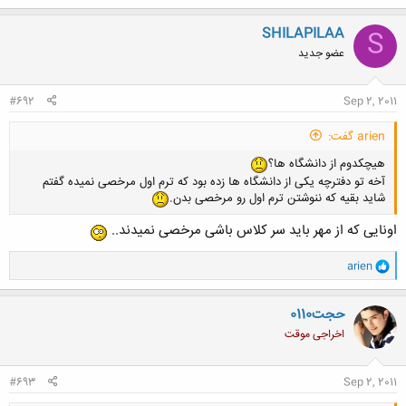
ک
ن
SHILAPILAA
S
ش
عضو جدید
ه
ا
:
#692
Sep 2, 2011
arien گفت:
هیچکدوم از دانشگاه ها؟
آخه تو دفترچه یکی از دانشگاه ها زده بود که ترم اول مرخصی نمیده گفتم
شاید بقیه که ننوشتن ترم اول رو مرخصی بدن.
اونایی که از مهر باید سر کلاس باشی مرخصی نمیدند..
و
arien
ا
ک
ن
حجت0110
ش
اخراجی موقت
ه
ا
:
#693
Sep 2, 2011