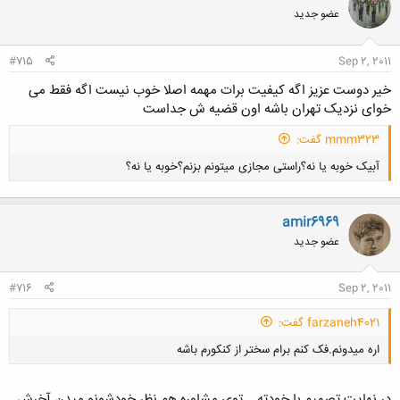
ش
عضو جدید
ه
ا
:
#715
Sep 2, 2011
خیر دوست عزیز اگه کیفیت برات مهمه اصلا خوب نیست اگه فقط می
خوای نزدیک تهران باشه اون قضیه ش جداست
mmm323 گفت:
آبیک خوبه یا نه؟راستی مجازی میتونم بزنم؟خوبه یا نه؟
amir6969
عضو جدید
کلیک کنید تا باز شود...
#716
Sep 2, 2011
farzaneh4021 گفت:
اره میدونم.فک کنم برام سختر از کنکورم باشه
در نهایت تصمیم با خودته... توی مشاوره هم نظر خودشونو میدن آخرش