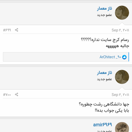
ناز معمار
عضو جدید
#699
Sep 2, 2011
رسام کرج سایت نداره؟؟؟؟؟
جالبه هههههه
و
ArChitect _90
ا
ک
ن
ناز معمار
ش
عضو جدید
ه
ا
:
#700
Sep 2, 2011
جها دانشگاهی رشت چطوره؟
بابا یکی جواب بده!!
amir6969
عضو جدید