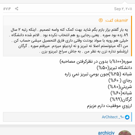
#714
Sep 2, 2011
okami2 گفت:
یه بار گفتم بزار بازم بگم شاید بهت کمک کنه واسه تصمیم . اینکه رتبه 2 سال
89 زده بود سوره . یعنی رجایی رو هم انتخاب نکرده بود . الانم شده دانشگاه .
خیلی هم رویه با سواد بودنت وقتی داری فارق التحصیل میشی حساب کن .
من اگه میتونستم اصلا نه تبریز و نه اردبیلو میزدم. میرفتم سوره . گرگان
ارزششو نداره نزن به نظر من . به جاش سراج تبریزو بزن .
سوره(100%با بدون در نظركرفتن مصاحبه)
دانشكاه تبريز(50%)
کلیک کنید تا باز شود...
شبانه (25%)جون بومي تبريز نمي زاره
رجاي ( 60%)
شريتي(80%)
شبانه(60%)
گرگان(99%)
ارزوي موفقيت دارم عزيزم
و
ArChitect _90
ا
ک
ن
archiciv