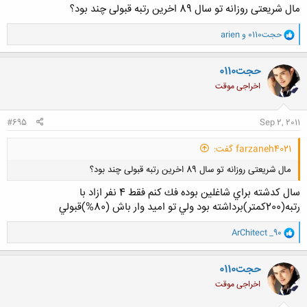
مال شریعتی روزانه تو سال 89 اخرین رتبه قبولی چند بود؟
و
حجت0110
و
arien
کلیک کنید تا باز شود...
ا
ک
ن
حجت0110
ش
اخراجی موقت
ه
ا
:
#695
Sep 2, 2011
farzaneh4021 گفت:
مال شریعتی روزانه تو سال 89 اخرین رتبه قبولی چند بود؟
سال كدشته براي شاغلين بوده فك كنم فقط 4 نفر ازاد با
رتبه(200كمتر)برداشته بود ولي تو اميد وار باش (80%)قبولي
و
ArChitect _90
ا
ک
کلیک کنید تا باز شود...
ن
حجت0110
ش
اخراجی موقت
ه
ا