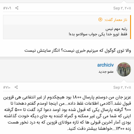
#709
Sep 2, 2011
ناز معمار گفت:
رتبه مهم نیس
فقط تورو خدا یکی جواب سوالامو بده!
والا توی گوگول که میزنیم خبری نیست؟ انگار سایتش نیست
archiciv
کلیک کنید تا باز شود...
عضو جدید
#710
Sep 2, 2011
عزیز جان من دوستم پارسال 1800 بود هیچکدوم از غیر انتفاعی هی قزوین
قبول نشد.آکادمی اطلاعات غلط داده...من اینجا اومدم گفتم دهخدا تا
900 گرفته پارسال یکی که قبول شده بود اومد دعوا کرد گفت تا 500 گرفته
اینی که شما می گی غیر ممکنه و گمراه کننده یه جای دیگه خودت گذاشته
بودی آمار آخرین قبولی ها که تازه مولانای قزوین که به درد نخور هست
زده 1300...خواهشا بیشتر دقت کنید.