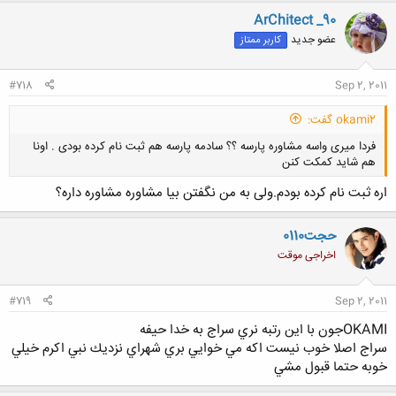
رشد دانش سمنان=2450
طبريبابل=2700
ArChitect _90
مهرارك=3250
عضو جدید
کاربر ممتاز
توس مشهد=3470
مازياررويان=4100
استراباد=5400
#718
Sep 2, 2011
سبلان اردبيل=7115
زاهدان=7070
okami2 گفت:
فردا میری واسه مشاوره پارسه ؟؟ سادمه پارسه هم ثبت نام کرده بودی . اونا
هم شاید کمکت کنن
اره ثبت نام کرده بودم.ولی به من نگفتن بیا مشاوره مشاوره داره؟
حجت0110
اخراجی موقت
کلیک کنید تا باز شود...
#719
Sep 2, 2011
OKAMIجون با اين رتبه نري سراج به خدا حيفه
سراج اصلا خوب نيست اكه مي خوايي بري شهراي نزديك نبي اكرم خيلي
خوبه حتما قبول مشي