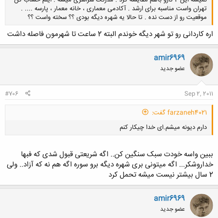
نمیشه این 2 تارو باهم مقایسه کرد . مدرکت سراسری میشه . اینم حساب کن
تهران واست مناسبه برای ارشد . آکادمی معماری ، خانه معمار ، پارسه .... .
موقعیت رو از دست نده . تا حالا یه شهره دیگه بودی ؟؟ سخته واست ؟؟
اره کاردانی رو تو شهر دیگه خوندم البته 2 ساعت تا شهرمون فاصله داشت
amir6969
کلیک کنید تا باز شود...
عضو جدید
#706
Sep 2, 2011
farzaneh4021 گفت:
دارم دیونه میشم.ای خدا چیکار کنم
ببین واسه خودت سبک سنگین کن.. اگه شریعتی قبول شدی که فبها
خداروشکر... اگه میتونی بری شهره دیگه برو سوره اگه هم نه که آزاد.. ولی
2 سال بیشتر نیست میشه تحمل کرد
کلیک کنید تا باز شود...
amir6969
عضو جدید