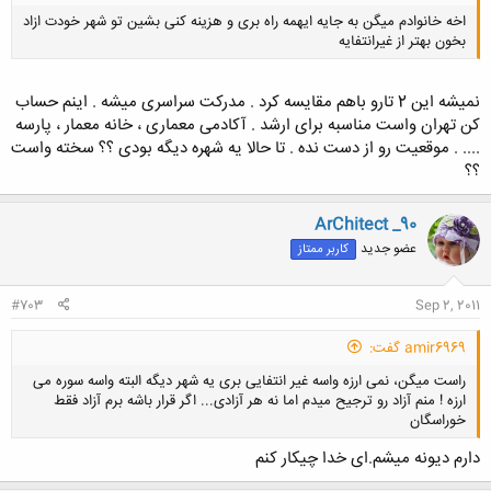
اخه خانوادم میگن به جایه ایهمه راه بری و هزینه کنی بشین تو شهر خودت ازاد
بخون بهتر از غیرانتفایه
نمیشه این 2 تارو باهم مقایسه کرد . مدرکت سراسری میشه . اینم حساب
کن تهران واست مناسبه برای ارشد . آکادمی معماری ، خانه معمار ، پارسه
.... . موقعیت رو از دست نده . تا حالا یه شهره دیگه بودی ؟؟ سخته واست
کلیک کنید تا باز شود...
؟؟
ArChitect _90
عضو جدید
کاربر ممتاز
#703
Sep 2, 2011
amir6969 گفت:
راست میگن، نمی ارزه واسه غیر انتفایی بری یه شهر دیگه البته واسه سوره می
ارزه ! منم آزاد رو ترجیح میدم اما نه هر آزادی... اگر قرار باشه برم آزاد فقط
خوراسگان
دارم دیونه میشم.ای خدا چیکار کنم