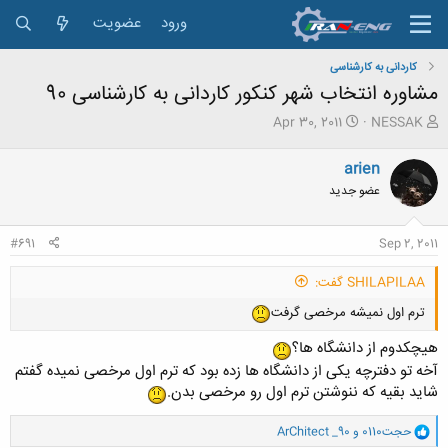
ورود
عضویت
کاردانی به کارشناسی
مشاوره انتخاب شهر کنکور کاردانی به کارشناسی 90
ش
ت
Apr 30, 2011
NESSAK
ر
ا
و
ر
arien
ع
ی
عضو جدید
ک
خ
ن
ش
ن
ر
#691
Sep 2, 2011
د
و
ه
ع
SHILAPILAA گفت:
م
و
ترم اول نمیشه مرخصی گرفت
ض
و
هیچکدوم از دانشگاه ها؟
ع
آخه تو دفترچه یکی از دانشگاه ها زده بود که ترم اول مرخصی نمیده گفتم
شاید بقیه که ننوشتن ترم اول رو مرخصی بدن.
و
حجت0110
و
ArChitect _90
ا