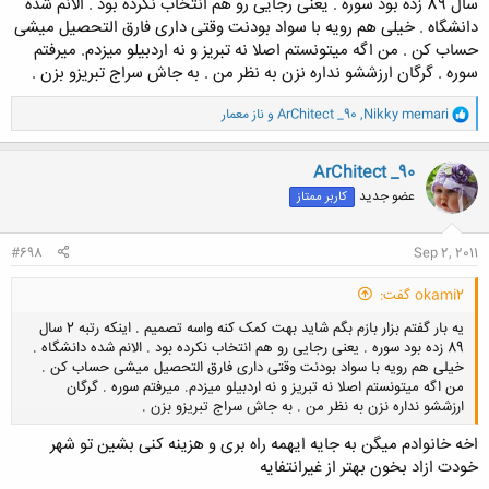
سال 89 زده بود سوره . یعنی رجایی رو هم انتخاب نکرده بود . الانم شده
دانشگاه . خیلی هم رویه با سواد بودنت وقتی داری فارق التحصیل میشی
حساب کن . من اگه میتونستم اصلا نه تبریز و نه اردبیلو میزدم. میرفتم
سوره . گرگان ارزششو نداره نزن به نظر من . به جاش سراج تبریزو بزن .
و
Nikky memari
,
ArChitect _90
و
ناز معمار
ا
ک
ن
ArChitect _90
ش
عضو جدید
کاربر ممتاز
ه
ا
:
#698
Sep 2, 2011
okami2 گفت:
یه بار گفتم بزار بازم بگم شاید بهت کمک کنه واسه تصمیم . اینکه رتبه 2 سال
89 زده بود سوره . یعنی رجایی رو هم انتخاب نکرده بود . الانم شده دانشگاه .
خیلی هم رویه با سواد بودنت وقتی داری فارق التحصیل میشی حساب کن .
من اگه میتونستم اصلا نه تبریز و نه اردبیلو میزدم. میرفتم سوره . گرگان
ارزششو نداره نزن به نظر من . به جاش سراج تبریزو بزن .
اخه خانوادم میگن به جایه ایهمه راه بری و هزینه کنی بشین تو شهر
خودت ازاد بخون بهتر از غیرانتفایه
کلیک کنید تا باز شود...