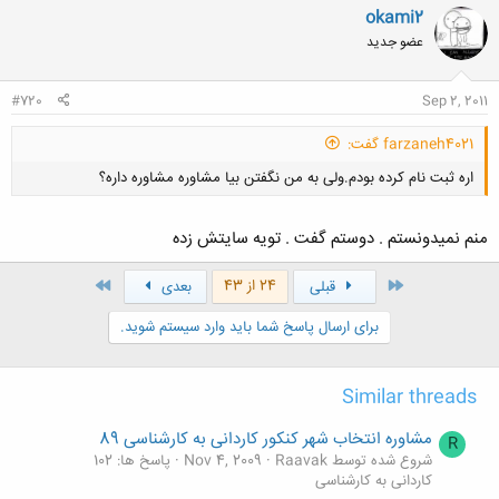
okami2
عضو جدید
#720
Sep 2, 2011
farzaneh4021 گفت:
اره ثبت نام کرده بودم.ولی به من نگفتن بیا مشاوره مشاوره داره؟
منم نمیدونستم . دوستم گفت . تویه سایتش زده
اول
آخر
24 از 43
قبلی
بعدی
کلیک کنید تا باز شود...
برای ارسال پاسخ شما باید وارد سیستم شوید.
Similar threads
مشاوره انتخاب شهر کنکور کاردانی به کارشناسی 89
R
شروع شده توسط Raavak
Nov 4, 2009
پاسخ ها: 102
کاردانی به کارشناسی