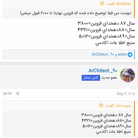
archiciv گفت:
دوست من قبلا توضیح داده شده که قزوین نهایتا تا 2000 قبول میشن!
سال 87 دهخداي قزوين=3800
سال=88دهخداي قزوين=4321
سال=89دهخداي قزوين=5012
منبع اطلا عات اكادمي
کلیک کنید تا باز شود...
و
arien
و
ArChitect _90
ا
ک
ن
ArChitect _90
ش
عضو جدید
کاربر ممتاز
ه
ا
:
#694
Sep 2, 2011
حجت0110 گفت:
سال 87 دهخداي قزوين=3800
سال=88دهخداي قزوين=4321
سال=89دهخداي قزوين=5012
منبع اطلا عات اكادمي