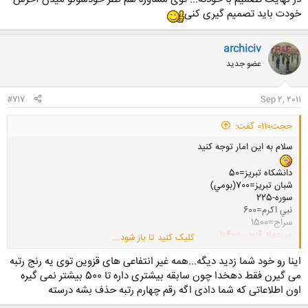
خودت باید تصمیم گیری کنی
archiciv
کلیک کنید تا باز شود...
عضو جدید
#717
Sep 2, 2011
حجت0110 گفت:
سلام به اين امار توجه كنيد
دانشكاه تبريز=50
شبان تبريز=700(بومي)
سوره-225
نبي اكرم=600
سراج=1500
ميرعماد قزوين=1060
کلیک کنید تا باز شود...
ابيك قزوين=1210
محدث نوري=1200
اینا رو خود شما زدید دیگه...همه غیر انتفاعی های قزوین توی یه رنج رتبه
مولانا ابيك قزوين=1370
می گیرن فقط دهخدا چون سابقه بیشتری داره تا 500 بیشتر نمی گیره
علاالدوله سمناني=1600
اون اطلاعاتی که شما دادی اگه رقم چهارم رتبه حذف بشه درسته
كمال المك نوشهر=2250