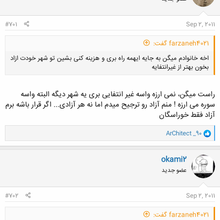
#701
Sep 2, 2011
farzaneh4021 گفت:
اخه خانوادم میگن به جایه ایهمه راه بری و هزینه کنی بشین تو شهر خودت ازاد
بخون بهتر از غیرانتفایه
راست میگن، نمی ارزه واسه غیر انتفایی بری یه شهر دیگه البته واسه
سوره می ارزه ! منم آزاد رو ترجیح میدم اما نه هر آزادی... اگر قرار باشه برم
آزاد فقط خوراسگان
کلیک کنید تا باز شود...
و
ArChitect _90
ا
ک
ن
okami2
ش
عضو جدید
ه
ا
:
#702
Sep 2, 2011
farzaneh4021 گفت: