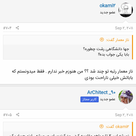
okami2
کلیک کنید تا باز شود...
عضو جدید
#704
Sep 2, 2011
ناز معمار گفت:
جها دانشگاهی رشت چطوره؟
بابا یکی جواب بده!!
ناز معمار رتبه تو چند شد ؟؟ من هنوزم خبر ندارم . فقط میدونستم که
باباتش خیلی ناراحت بودی
کلیک کنید تا باز شود...
ArChitect _90
عضو جدید
کاربر ممتاز
#705
Sep 2, 2011
okami2 گفت: