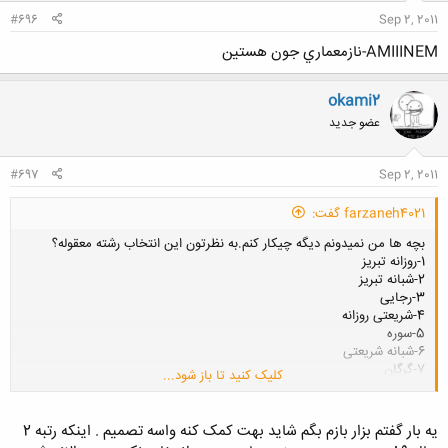
:
#696
Sep 2, 2011
AMIIINEM-نازمعماري جون هستين
okami2
عضو جدید
#697
Sep 2, 2011
farzaneh4021 گفت:
بچه ها من نمیدونم دیگه چیکار کنم.به نظرتون این انتخاب رشته معقوله؟
1-روزانه تبریز
2-شبانه تبریز
3-رجایی
4-شریعتی روزانه
5-سوره
6-شبانه شریعتی
7-گرگان
کلیک کنید تا باز شود...
8-
خواهشا راهنماییم کنین رتبم 196.جایه سوره وشبانه شریعتی عوض بکنک به
نظرتون؟
یه بار گفتم بزار بازم بگم شاید بهت کمک کنه واسه تصمیم . اینکه رتبه 2