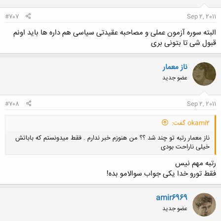
#707
Sep 2, 2011
البته سوره آزمون عملی و مصاحبه عقیدتی سیاسی هم داره ها باید اونم
قبول شی تا بتونی بری
ناز معمار
عضو جدید
#708
Sep 2, 2011
okami2 گفت:
ناز معمار رتبه تو چند شد ؟؟ من هنوزم خبر ندارم . فقط میدونستم که باباتش
خیلی ناراحت بودی
رتبه مهم نیس
فقط تورو خدا یکی جواب سوالامو بده!
amir6969
کلیک کنید تا باز شود...
عضو جدید