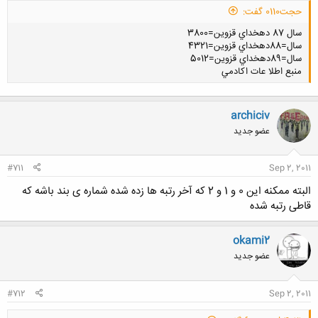
حجت0110 گفت:
سال 87 دهخداي قزوين=3800
سال=88دهخداي قزوين=4321
سال=89دهخداي قزوين=5012
منبع اطلا عات اكادمي
archiciv
کلیک کنید تا باز شود...
عضو جدید
#711
Sep 2, 2011
البته ممکنه این 0 و 1 و 2 که آخر رتبه ها زده شده شماره ی بند باشه که
قاطی رتبه شده
okami2
عضو جدید
#712
Sep 2, 2011