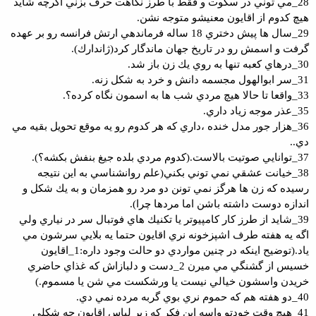
28_مي توني در سكوت و فقط با طرز نگاهت حرف بزني اگرچه شايد
هيچ كدوم از اقايون معنيشو متوجه نشن.
29_سال ها پيش دختري 18 ساله فرماندهي ارتش فرانسه رو بر عهده
گرفت و اسمش رو در تاريخ جهان ماندگار كرد(ژاندارك).
30_درهاي كعبه تنها به روي يك زن باز شد.
31_سر ابوالهول مجسمه دانش و خرد به شكل زنه.
33_واقعا تا حالا هيچ مردي شب ها به اسمون نگاه كرده؟.
35_عذر موجه زياد داري.
36_هزار جور مدل خنده ،داري كه هر كدوم رو يه موقع تحويل بقيه مي
دي..
37_توانايي صوتيت بالاست.(كدوم مردي بلده جيغ بنفش بكشه؟).
38_خيانت عشقي نمي توني بكني(علم روانشناسي به اين نتيجه
رسيده كه زن ها هرگز نمي تونن دو مرد رو همزمان و به يك شكل و
اندازه دوست داشته باشن اما مردها چرا).
39_شايد از طرز كار كامپيوتر يا تكنيك هاي فوتبال سر در نياري ولي
اگه يه هفته طرف اشپزخونه نري اقايون حتما يه بلايي سرشون مي
ياد.(توضيح اينكه در چنين مواردي دو حالت وجود داره:1_اقايون
خسيس از گشنگي مي ميرن 2_دست و دلبازاش كه غذاي حاضري
خريدن واسشون خيالي نيست يا ورشكست مي شن يا مسموم.)
40_دو هفته هم كه حموم نري بوي گربه مرده نمي دي.
41_هيچ وقت خودتو واسه اين فكر كه زير لباس اقايون چه شكلي