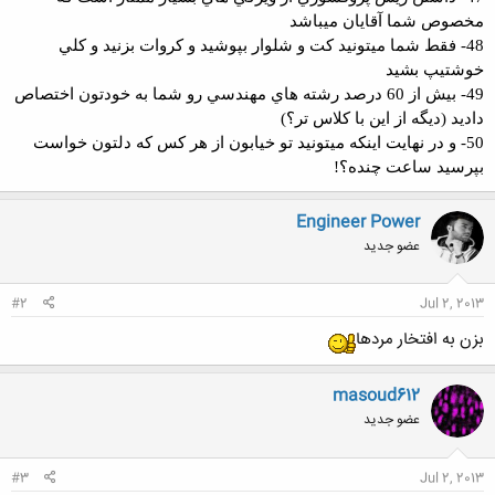
مخصوص شما آقايان ميباشد
48- فقط شما ميتونيد كت و شلوار بپوشيد و كروات بزنيد و كلي
خوشتيپ بشيد
49- بيش از 60 درصد رشته هاي مهندسي رو شما به خودتون اختصاص
داديد (ديگه از اين با كلاس تر؟)
50- و در نهايت اينكه ميتونيد تو خيابون از هر كس كه دلتون خواست
بپرسيد ساعت چنده؟!
Engineer Power
عضو جدید
#2
Jul 2, 2013
بزن به افتخار مردها
masoud612
عضو جدید
#3
Jul 2, 2013