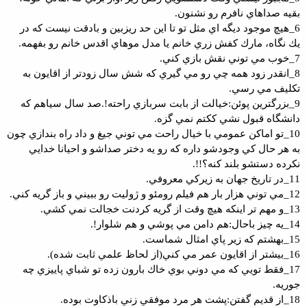
بقيه صداهاي نافرم رو نشنون.
6_هيچ موجود ديگه اي مثل تو تا اين حد ريزبين و بادقت نيست كه در
يك نگاه، مارك كفش زري خانم يا مدل موهاي اقدس خانم رو بفهمه.
7_خوب مي توني نقش بازي كني.
8_انقدر زود همه چي رو مي گيري كه شش سال زودتر از اقايون به
تكليف مي رسي.
9_بزرگترين پوئن:خيالت از بابت سربازي راحته!.صد سال سياهم كه
دانشگاه قبول نشي ككتم نمي گزه.
10_تو اماكن عمومي با خيال راحت مي توني جيغ و داد راه بندازي چون
به هر حال كي وجودشو داره كه رو يه دختر صداشو و احيانا خدايي
نكرده دستشو بلند كنه؟!!.
11_در تاريخ جهان به زيركي معروفي.
12_مي توني هزار بار هم فيلم رومئو و ژوليت رو ببيني و باز گريه كني.
13_و مهم تر اينكه هيچ وقت از گريه كردنت خجالت نمي كشي.
14_يه چيز باحال:هم دامن مي پوشي و هم شلوار!.
15_بهشتم كه زير پاي امثال شماست.
16_بيشتر از اقايون عمر مي كني(از لحاظ علمي ثابت شده).
17_فقط تويي كه مي دوني بوي خاك بارون زده تو شباي پاييزي چه
جوريه.
18_از قديم گفتن:پشت هر مرد موفقي زني باذكاوت بوده.