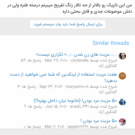
من این تاپیک رو بالاتر از حد تالار زنگ تفریح میبینم درسته طنزه ولی در
دلش موضوعات جدی و قابل بحثی داره
برای ارسال پاسخ شما باید وارد سیستم شوید.
Similar threads
...:: مزیت های زن شدن ::...< تکراری نیست>
شروع شده توسط cinderella
Mar 27, 2010
پاسخ ها: 59
گفتگوی آزاد
هفت مزیت استفاده از لینکدین که شما نمی خواهید از دست
M
بدهید!
شروع شده توسط maryam1008
Sep 23, 2017
پاسخ ها: 3
گفتگوی آزاد
50 مزیت مرد بودن! (خانوما نیان داخل بهتره!!)
شروع شده توسط arash_441
Jun 15, 2011
پاسخ ها: 9
گفتگوی آزاد
50 مزیت مرد بودن !
شروع شده توسط sepehr2222
Mar 2, 2011
پاسخ ها: 0
گفتگوی آزاد