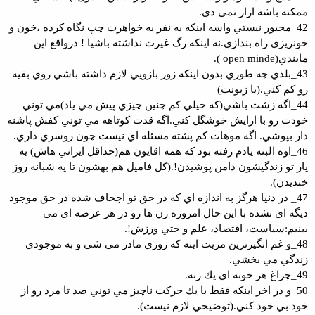
ممكنه باشه ازار نمي دي.
42_مجبور نيستي واسه اينكه يه نفر به خواهرت چپ نگاه كرده ،خون و
خونريزي راه بندازي.نه اينكه رگ غيرت نداشته باشيا ! درواقع اپن
مايندي(open minde ).
43_بلدي چه طوري بدون اينكه زور بازويي لازم داشته باشي روي بقيه
رو كم كني.(با زبونت)
44_اگه زشت باشي(كه خيلي كم چنين چيزي پيش مي ياد)مي توني
خودت رو با ارايش خوشگل كني.اگه قدت كوتاهه مي توني كفش پاشنه
دار بپوشي. اگه موهات كم پشته مسئله اي نيست چون روسري داري.
46_اوه البته يادم رفته بود كه همه اقايون هم(حداقل ايراني هاش) يه
يار تو زندگيشون دامن پوشيدن!.(كل فاميل هم بهشون تا يه شبانه روز
خنديدن).
47_ در دنيا هرگز به اندازه اي كه در حق تو اجحاف شده در حق موجود
ديگه اي نشده با اين حال امروزه زن ها رو در هر عرصه اي مي
بينيم:سياست، اقتصاد، علم و حتي ورزش!.
48_و غم انگيزترين مزيت اينه كه روزي مادر مي شي و به موجودي
زندگي مي بخشي.
49_چراغ هر خونه اي يك زنه.
50_و در اخر اينكه فقط با يك حركت ناچيز مي توني صد تا مرد رو از
خود بي خود كني.(توضيحي لازم نيست).