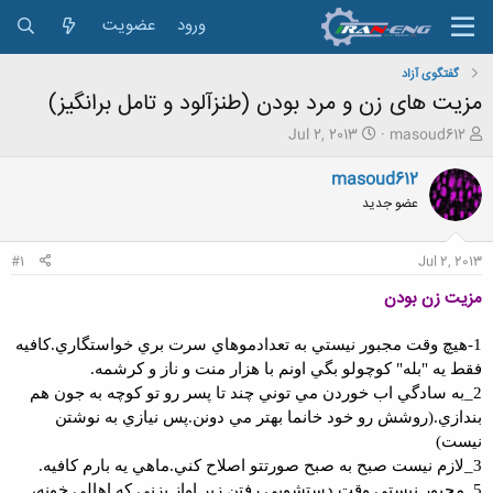
ورود
عضویت
گفتگوی آزاد
مزیت های زن و مرد بودن (طنزآلود و تامل برانگیز)
ش
ت
Jul 2, 2013
masoud612
ر
ا
و
ر
masoud612
ع
ی
عضو جدید
ک
خ
ن
ش
ن
ر
#1
Jul 2, 2013
د
و
ه
ع
مزيت زن بودن
م
و
1-هيچ وقت مجبور نيستي به تعدادموهاي سرت بري خواستگاري.كافيه
ض
فقط يه "بله" كوچولو بگي اونم با هزار منت و ناز و كرشمه.
و
ع
2_به سادگي اب خوردن مي توني چند تا پسر رو تو كوچه به جون هم
بندازي.(روشش رو خود خانما بهتر مي دونن.پس نيازي به نوشتن
نيست)
3_لازم نيست صبح به صبح صورتتو اصلاح كني.ماهي يه بارم كافيه
.
5_مجبور نيستي وقت دستشويي رفتن زير اواز بزني كه اهالي خونه،