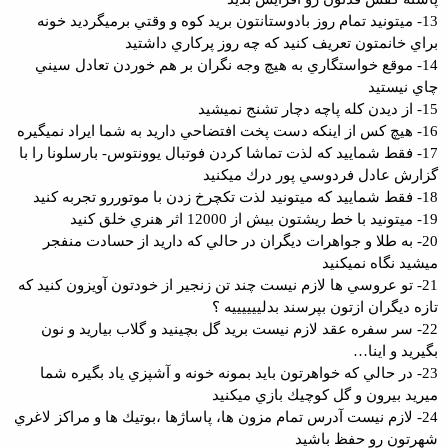
13- ميتونيد تمام روز بادوستانتون بريد كوه و وقتي برميگرديد خونه
براي خانمتون تعريف كنيد كه چه روز پركاري داشتيد
14- موقع خواستگاري به هيچ وجه نگران بر هم خوردن تعادل سيني
چاي نيستيد
15- از ديدن كله پاچه دچار تشنج نميشيد
16- هيچ كس از اينكه دست پخت افتضاحي داريد به شما ايراد نميگيره
17- فقط شماييد كه لذت تماشا كردن فوتبال يوونتوس- بارسلونا را با
گزارش عادل فردوسي پور درك ميكنيد
18- فقط شماييد كه ميتونيد لذت تكچرخ زدن با موتوررو تجربه كنيد
19- ميتونيد با خط ريشتون بيش از 12000 اثر هنري خلق كنيد
20- به طلا و جواهرات ديگران در حالي كه داريد از حسادت منفجر
ميشيد نگاه نميكنيد
21- تو عروسي ها لازم نيست چند تن زنجير از خودتون آويزون كنيد كه
تازه ديگران ازتون بپرسند بدلييييييه ؟
22- سر سفره عقد لازم نيست بريد گل بچينيد و گلاب بياريد و نون
بگيريد و اينا…
23- در حالي كه خواهرتون بايد بمونه خونه و آشپزي ياد بگيره شما
ميريد بيرون و گل كوچيك بازي ميكنيد
24- لازم نيست آدرس تمام مزون ها، پاساژها ،بوتيك ها و مراكز لاغري
شهرتون رو حفظ باشيد