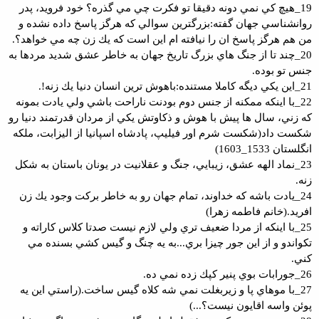
19_هيچ كي نمي دونه دقيقا تو فكرت چي مي گذره؟ خود فرويد، پدر
روانشناسي جهان گفته:بزرگترين سوالي كه هرگز پاسخ داده نشده و
من هم هرگز پاسخ ان را نيافته ام اين است كه يك زن چه مي خواهد؟.
20_چند تا از جنگ هاي بزرگ تاريخ جهان به خاطر عشق شديد مردها به
جنس تو بوده.
21_اين يكي ديگه كاملا مستنده:باهوش ترين انسان دنيا يك زنه!.
22_با اينكه ممكنه از جنس دوم بودنت ناراحت باشي ولي يادت بمونه
كه زني، سال ها پيش با هوش و ذكاوتش يكي از مردان قدرتمند دنيا رو
شكست داد(شكست شرم اور فيليپ، پادشاه اسپانيا از اليزابت، ملكه
انگلستان 1533_1603)
23_نماد الهه عشق، زيبايي، جنگ و عقلانيت در يونان باستان به شكل
زنه.
24_يادت باشه كه خداوند، تمام جهان رو به خاطر بركت وجود يك زن
افريد.(خانم فاطمه زهرا)
25_با اينكه از مردا ضعيف تري ولي لازم نيست صدتا كلاس كاراته و
تكواندو و از اين جور چيزا بري...به يه چنگ و گيس كشي بسنده مي
كني.
26_جورابات بوي پنير كپك زده نمي ده.
27_با موهاي پا و زيربغلت نمي شه كلاه گيس ساخت.(راستي اين يه
پوئن واسه اقايون نيست؟...)