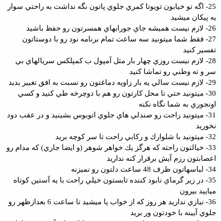
25- اگه تو خيابون تويوتا كمري جلوي پاتون نگه نداشت به راحتي سوار
يه پيكان ميشيد
26- لازم نيست هميشه جاي جورابهاي همسرتون رو حفظ باشيد
27- فقط شما ميتونيد سه ساعت تمام برنامه نود رو با دوستاتون
تفسير كنيد
28- لازم نيست روزي چهار بار مثل آمپول ب كمپلكس سريالهاي بي
سر و ته وطني رو تماشا كنيد
29- لازم نيست سالي يه بار زاويه دماغتون رو نسبت به افق تغيير بديد
30- ميتونيد حتي تا محل كارتون رو هم با دوچرخه طي كنيد و كسي
اونجوري به شما نگاه نكنه
31- ميتونيد راحت رو صندلي هاي جلوي اتوبوس بشينيد و در عقب دود
نخوريد
32- ميتونيد با شلوارك و ركابي راحت تا سر كوچه بريد
33- خيالتون راحته كه هرگز يك خواهر شوهر (و ايضا جاري) كه مدام رو
اعصابتون رزم آيش برقرار كنه نداريد
34- لباسهاتون ظرف 48 ساعت دلتون رو نميزنه
35- در زير گرماي نابود كننده تابستون خيلي راحت با يه آستين كوتاه
مياييد بيرون
36- نيازي نداريد هر روز كه از خواب پا ميشيد تا ساعت 6 بعدازظهر رو
جلوي آيينه با خودتون ور بريد