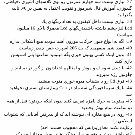
37- نيازي نيست سه چهارم عمرتون رو توي كلاسهاي آشپزي ،خياطي،
گلدوزي، آموزش فال شيرموز و تقويت اعتماد به نفس در 3/0 ثانيه
بگذرانيد
38- نيازي نيست داخل كيفتون به تعداد رنگهاي يك
Lcd لنز چشم داشته باشيد(رنگهاي Lcd معمولا بالاي 16 ميليون
ميباشد)
39- اگه به انواع فنون حركات موزون آشنا نبوديد هيچ اشكالي نداره
40- فقط شما ميفهميد كه يك 206 اسپرت خفن چقدر زيباست
41- بدون اينكه كسي بهتون چيزي بگه ميتونيد ساعتها پلي استيشن
بازي كنيد
42- با ديدن سوسك و موش و امثالهم اجدادتون از گور در نميايند و
جلوتون رژه نميروند
43- فرق Cd رو با بشقاب ميوه خوري متوجه ميشيد
44- با يك سرماخوردگي سه ماه در Ccu بيمارستان بستري نخواهيد
شد
45- ميتونيد يه جوك بامزه تعريف كنيد بدون اينكه خودتون قبل از همه
دو ساعت تمام بهش بخنديد
46- روي در هيچ مغازه اي ننوشته اند كه از پذيرفتن آقاياني كه شئونات
اسلامي را
رعايت نكنند معذوريم(بس كه محجوب هستند آخه)
47- داشتن ريش پروفسوري از ويژگي هاي بسيار ممتاز است كه