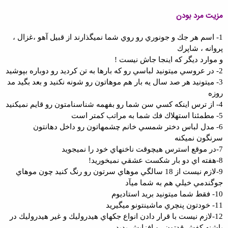
مزيت مرد بودن
1- اسم هر جك و جونوري رو روي شما نميگذارند از قبيل آهو ،غزال ،
پروانه ، شاپرك
و موارد ديگر كه اينجا جاش نيست !
2- در عروسي ميتونيد لباسي رو كه بارها به تن كرديد رو دوباره بپوشيد
3- ميتونيد هر صد سال يه بار هم موهاتون رو شونه نكنيد و بعد بگيد مد
روزه
4- از ترس اينكه كسي سن شما رو بفهمه شناسنامتون رو قايم نميكنيد
5- مطمئنا استهلاك فك شما به مراتب كمتر است
6- مدل لباس دختر شمسي خانم چشمهاتون رو داخل دهانتون
سرنگون نميكنه
7-در موقع استرس هيچوقت ناخنهاي خود را نميجويد
8-هفته اي دو بار شكست عشقي نميخوريد!
9-لازم نيست از 18 سالگي موهاي سرتون رو رنگ كنيد چون موهاي
جوگندمي خيلي هم به شما ميآد
10- فقط شما ميتونيد بريد استاديوم
11- خودتون پنچري ماشينتونو ميگيريد
12-لازم نيست با قرار دادن انواع جكهاي هيدروليك و غير هيدروليك در
پاشنه كفش قدتون رو افزايش بديد