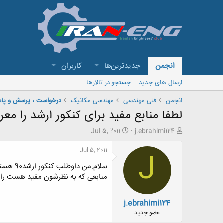
انجمن
جدیدترین‌ها
کاربران
ارسال های جدید
جستجو در تالارها
انجمن
فنی مهندسی
مهندسی مکانیک
درخواست ، پرسش و پا
لطفا منابع مفید برای کنکور ارشد را معر
ش
ت
Jul 5, 2011
j.ebrahimi124
ر
ا
و
ر
Jul 5, 2011
J
ع
ی
سلام.م
ک
خ
ن
ش
منابعی که به نظرشون مفید هست را م
ن
ر
د
و
j.ebrahimi124
ه
ع
م
عضو جدید
و