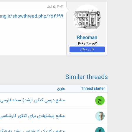
ض
Jul 5, 2011
و
ع
an-eng.ir/showthread.php/254699
Rheoman
کاربر بیش فعال
کاربر ممتاز
Similar threads
Thread starter
عنوان
ح
منابع درسی کنکور ارشد(نسخه فارسی 
منابع پیشنهادی برای کنکور کارشناسی 
A
منابع مکانیک کارشناسی ارشد دانشگاه 