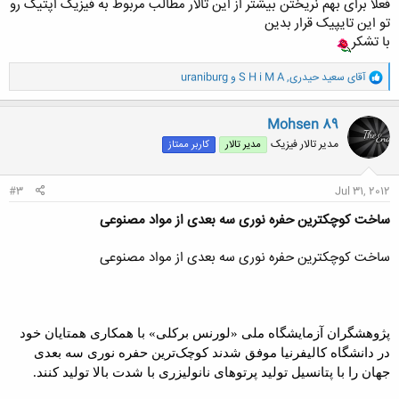
فعلا برای بهم نریختن بیشتر از این تالار مطالب مربوط به فیزیک اپتیک رو
تو این تایپیک قرار بدین
با تشکر
و
آقای سعید حیدری
,
S H i M A
و
uraniburg
ا
ک
ن
Mohsen 89
ش
مدیر تالار فیزیک
مدیر تالار
کاربر ممتاز
ه
ا
:
#3
Jul 31, 2012
ساخت کوچکترین حفره نوری سه بعدی از مواد مصنوعی
ساخت کوچکترین حفره نوری سه بعدی از مواد مصنوعی
پژوهشگران آزمایشگاه ملی «لورنس برکلی» با همکاری همتایان خود
در دانشگاه کالیفرنیا موفق شدند کوچک‌ترین حفره نوری سه بعدی
جهان را با پتانسیل تولید پرتو‌های نانولیزری با شدت بالا تولید کنند.