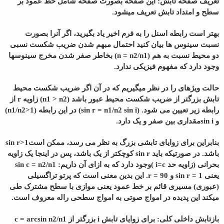
تعریف صفحه تابش: این صفحه بصورت صفحه شامل خط عمود بر
سطح و امتداد تابش تعریف میشود.
بهتر است رابطه اسنل را به فرم اخیر یاد بگیرید، اگر آنرا بصورت
نسبت سینوس ها بیان کنید احتمال مبهم شدن ضریب شکست نسبی
دو محیط نسبت به هم (n = n2/n1) بخاطر صفر شدن مخرج سینوسها
وجود دارد که مفهوم فیزیکی ندارد.
حالت ویژهای را در نظر میگیریم که در آن اگر ضریب شکست محیط
تابش بزرگتر از ضریب شکست محیط عبور باشد (n1 > n2) زاویه r از
رابطه زیر تعیین می شود. (sin r = n1/n2 sin i) در این رابطه (n1/n2>1)
و sin iمقداری بین صفر و یک دارد.
بنابراین برای زوایای تابشی بزرگ به نظر می رسد، ممکن استsin r>1
باشد. در صورتیکه باید sin r کوچکتر از یک باشد، پس در اینجا یک زاویه
بحرانی (زاویه حد i=c )وجود دارد که به ازای آن داریم: sin c = n2/n1
یعنی sin r = 1 و r = 90. این بدین معنی است که پرتو تراگسیلی
(عبوری) مسیری قائم بر خط عمود یعنی موازی با سطح مشترک طی
میکند این پدیده در امواج صوتی به امواج سطحی راله معروف است.
بازتابش داخلی کلی: برای زوایای تابش i بزرگتر از c = arcsin n2/n1