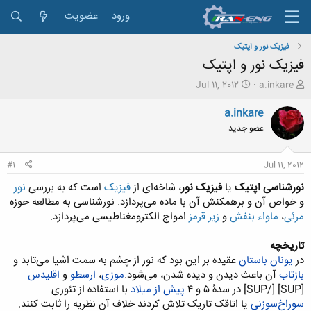
ورود
عضویت
فیزیک نور و اپتیک
فیزیک نور و اپتیک
ش
ت
Jul 11, 2012
a.inkare
ر
ا
و
ر
a.inkare
ع
ی
عضو جدید
ک
خ
ن
ش
ن
ر
#1
Jul 11, 2012
د
و
ه
ع
نورشناسی
اپتیک
یا
فیزیک نور
، شاخه‌ای از
فیزیک
است که به بررسی
نور
م
و خواص آن و برهمکنش آن با ماده می‌پردازد. نورشناسی به مطالعه حوزه
و
مرئی
،
ماواء بنفش
و
زیر قرمز
امواج الکترومغناطیسی می‌پردازد.
ض
و
تاریخچه
ع
در
یونان باستان
عقیده بر این بود که نور از چشم به سمت اشیا می‌تابد و
بازتاب
آن باعث دیدن و دیده شدن، می‌شود.
موزی
،
ارسطو
و
اقلیدس
[SUP]
[/SUP] در سدهٔ ۵ و ۴
پیش از میلاد
با استفاده از تئوری
سوراخ‌سوزنی
یا اتاقک تاریک تلاش کردند خلاف آن نظریه را ثابت کنند.