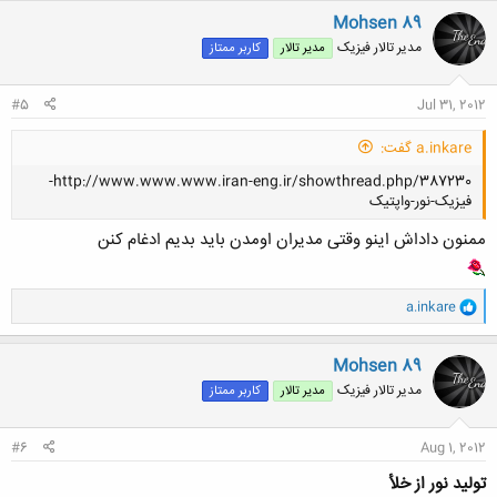
Mohsen 89
مدیر تالار فیزیک
مدیر تالار
کاربر ممتاز
#5
Jul 31, 2012
a.inkare گفت:
http://www.www.www.iran-eng.ir/showthread.php/387230-
فیزیک-نور-واپتیک
ممنون داداش اینو وقتی مدیران اومدن باید بدیم ادغام کنن
و
a.inkare
ا
کلیک کنید تا باز شود...
ک
ن
Mohsen 89
ش
مدیر تالار فیزیک
مدیر تالار
کاربر ممتاز
ه
ا
:
#6
Aug 1, 2012
تولید نور از خلأ