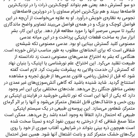
دو سو گسترش دهد یعنی هم بتواند کوچک‌ترین ذرات را در نزدیک‌ترین
فاصله‌ها ببیند و هم بزرگ‌ترین اجرام سماوی را در دورترین فاصله‌های
نجومی به نظاره‌ی خویش درآورد. او به علاوه می‌خواست از آن‌چه در این
فواصل کوچک و بزرگ و در همه‌ی فواصل می‌بیند تصاویر واضح ماندگاری
بگیرد تا سپس سرصبر آنها را مورد مطالعه قرار دهد. برای این کار، بشرِ
ابزار ساز به ساخت قطعات اپتیکی پرداخت و در این میانه عدسی
مصنوعی کلید گسترش بینایی او بود. عدسی مصنوعی تکه شیشه‌ی
شفافی است که برای انحناهای مطلوب به طور مناسب تراش خورده است.
هنگامی که بشر به اختراع عدسی‌های مصنوعی دست زد نادانسته از
طبیعت تقلید می‌کرد. این اختراع، علم نورشناسی یا اپتیک را بنیان نهاد
که گسترش آن خدمت والایی به پیشرفت بشریت کرد. لازم است گفته
شود که قبل از تحلیل ریاضی، قانون عدسی‌ها از طریق تجربه و مشاهده
استنتاج گردید. شاید شنیده باشید که گاهی آتش‌سوزی‌های غیر عمدی در
بعضی مناطق جنگلی رخ می‌دهد. علت‌های مختلفی برای این امر وجود
دارد که یکی از آنها این است که نور تابشی خورشید در فرایندی اپتیکی بر
روی خس و خاشاک‌های قابل اشتعال متمرکز می‌شود و آنها را بر اثر گرمای
متمرکز، شعله‌ور می‌سازد. این پروسه‌ی طبیعی در یک سیستم اپتیکی
طبیعی که احتمال دارد اتفاقاً به وجود آمده باشد رخ می‌دهد. ممکن است
مثلاً صمغ شفافی که از درختی به بیرون نفوذ کرده و نسبتاً سخت شده
است هم‌چون ذره بینی بتواند در شرایطی، آفتاب عبوری از خود را روی
برگ‌های خشک متمرکز کند و باعث اشتعال آنها شود. همین عمل احتمال