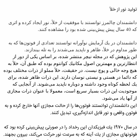
تولید نور از خلأ
دانشمندان چالمرز توانستند با موفقیت از خلأ، نور ایجاد كرده و اثری
كه 40 سال پیش پیش‌بینی شده بود را مشاهده كنند.
دانشمندان در یك آزمایش نوآورانه توانستند تعدادی از فوتون‌ها كه به
طور مداوم در خلأ، ظاهر و ناپدید می‌شدند را به تله بیندازند.
این پژوهش كه در مجله نیچر منتشر شده، بر اساس یكی از دور از
انتظارترین و مهمترین اصول مكانیك كوانتوم بوده كه طبق آن، خلأ به
هیچ وجه خالی و پوچ نیست. در حقیقت، خلأ مملو از ذرات مختلف بوده
كه دائما در هستی و نیستی نوسان دارند. این ذرات ظاهر شده، برای
یك لحظه كوتاه وجود داشته و دوباره ناپدید می‌شوند. از آنجایی كه
موجودیت این ذرات بسیار سریع است، معمولا با عنوان ذرات مجازی
از آنها یاد می‌شود.
این دانشمندان توانستند فوتون‌ها را از حالت مجازی آنها خارج كرده و به
فوتون واقعی و نور قابل اندازه‌گیری، تبدیل كنند.
در سال 1970 یك فیزیكدان این رخداد را در صورتی پیش‌بینی كرده بود كه
فوتونهای مجازی از یك آینه كه به سرعت نور حركت می‌كند، بیرون بجهند.