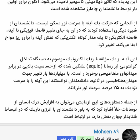
این پدیده كه تاثیر دینامیكی كاسیمیر نامیده می‌شود، اكنون برای اولین
بار توسط دانشمندان چاملرز مشاهده شده است.
از آنجایی كه حركت یك آینه با سرعت نور ممكن نیست، دانشمندان از
شیوه دیگری استفاده كردند كه در آن به جای تغییر فاصله فیزیكی تا آینه،
فاصله الكتریكی تا یك مدار كوتاه الكتریكی كه نقش آینه را برای ریزامواج
ایفا می‌كند، تغییر كرد.
این آینه از یك مؤلفه فیزیك الكترونیك موسوم به دستگاه تداخل
كوانتومی ابر رسانا (squid) تشكیل شده كه از حساسیت بالایی در برابر
میدانهای مغناطیسی برخوردار است. با میلیاردها بار تغییر جهت
میدان‌مغناطیسی در ثانیه، دانشمندان توانستند این آینه را با سرعت
نزدیك به 25 درصد سرعت نور بلرزانند.
از جمله دستاوردهای این آزمایش می‌توان به افزایش درك انسان از
نوسانات خلأ اشاره كرد كه به باور دانشمندان با انرژی تاریك كه در انبساط
شتابدار جهان نقش دارد، در ارتباط است.
Mohsen 89
مدیر تالار فیزیک
مدیر تالار
کاربر ممتاز