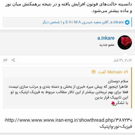
دانسیته حالت‌های فوتون افزایش یافته و در نتیجه برهمکنش میان نور
و ماده بیشتر می‌شود.
و
a.inkare
,
آقای سعید حیدری
,
S H i M A
و 1 شخص دیگر
ا
ک
ن
a.inkare
ش
عضو جدید
ه
ا
:
#4
Jul 31, 2012
Mohsen 89 گفت:
سلام دوستان
ظاهرا اینجور که پیش میره خبری از بخش و دسته بندی و مرتب سازی نیست
فعلا برای بهم نریختن بیشتر از این تالار مطالب مربوط به فیزیک اپتیک رو تو
این تایپیک قرار بدین
با تشکر
http://www.www.www.iran-eng.ir/showthread.php/387230-
فیزیک-نور-واپتیک