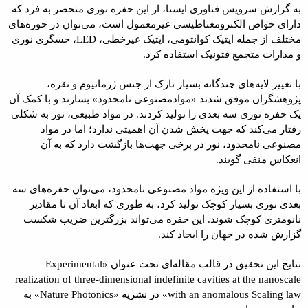
به گزارش سرویس فناوری ایسنا، از این حفره نوری منحصر به فرد که
دارای خواص الکترومغناطیسی غیرمعمول است، می‌توان در حوزه‌های
مختلف از جمله اپتیک کوانتومی، اپتیک غیرخطی، LED، حسگری نوری
و مدارات متجمع فتونیک استفاده کرد.
با تغییر لایه‌های چندگانه بسیار نازک از جنس ژرمانیوم و نقره،
پژوهشگران موفق شدند «موادمصنوعی نامحدود» بسازند و با کمک آن
یک حفره نوری سه بعدی را تولید کردند. در مواد طبیعی، نور به شکلی
رفتار می‌کند که جهت پخش شدن آن اهمیتی ندارد؛ اما در مواد
مصنوعی نامحدود، نور در برخی جهت‌ها بازگشت دارد که به آن
انعکاس منفی گویند.
با استفاده از این ویژه مواد مصنوعی نامحدود، می‌توان حفره‌های سه
بعدی نوری بسیار کوچک تولید کرد، به طوری که ابعاد آن تا مقادیر
نانومتری کوچک ‌شوند. این حفره می‌تواند بزرگترین ضریب شکست
گزارش شده در جهان را ایجاد کند.
نتایج این تحقیق در قالب مقاله‌ای تحت عنوان «Experimental
realization of three-dimensional indefinite cavities at the nanoscale
with an anomalous Scaling law» در نشریه «Nature Photonics» به