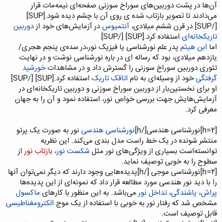
آن‌ها در پشت دوربین‌های سوراخ سوزنی صفحه‌ای نیمه‌مات قرار
می‌دادند تا تصویر بازتاب‌ شده ی روی آن با چشم دیده شود.[SUP]
[/SUP] در قرن ششم میلادی،
آنتمیوس
در آزمایش‌های خود از
دوربین
تاریکخانه‌ای
استفاده کرد.[SUP]
[/SUP]
اما
ابن هیثم
پدر علم نورشناسی یا فیزیک نور،در سده‌ی پنجم هجری/
یازدهم میلادی، بود که رساله ای در باره نورشناسی نوشت و در نهایت
تئوری دوربین سوراخ سوزنی را گسترش داد و در مشاهدات
خورشید
گرفتگی
خود از وسیله‌ای به نام
اتاقک تاریک
استفاده کرد.[SUP]
[/SUP]
او برای نخستین‌بار از دوربین سوراخ سوزنی و دوربین تاریکخانه‌ای در
آزمایش‌هایش جهت بررسی خواص نور، استفاده نمود و آن را به جهان
معرفی کرد.
[h=2]نورشناسی هندسی[/h]
نورشناسی هندسی
نور به صورت یک پرتو
منتشر شونده در یک خط راست مدل بندی می‌کند. این نظریه
توانسته‌است بسیاری از ویژگی‌های نور مثل
شکست نور
،
بازتاب نور
از
سطوح را به خوبی توصیف نماید.
[h=2]نورشناسی موجی [/h]پدیده‌هایی وجود دارند که دیگر نمی‌توان آنها
را با دید نور هندسی مورد مطالعه قرار داد که نمونه‌ای از این پدیده‌ها
پراش
،
پاشندگی
،
تداخل نور
می‌باشد. به این منظور با کارهای
ماکسول
مشخص شد که رفتار نور به خوبی با استفاده از یک موج
الکترومغناطیسی
قابل توصیف است.