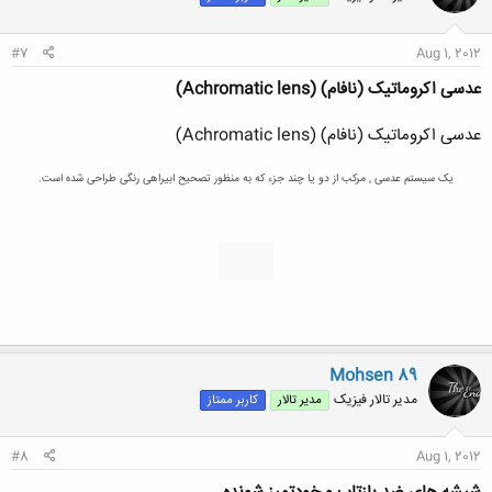
#7
Aug 1, 2012
عدسی اکروماتیک (نافام) (Achromatic lens)
عدسی اکروماتیک (نافام) (Achromatic lens)
یک سیستم عدسی , مرکب از دو یا چند جزء که به منظور تصحیح ابیراهی رنگی طراحی شده است.
Mohsen 89
مدیر تالار فیزیک
مدیر تالار
کاربر ممتاز
#8
Aug 1, 2012