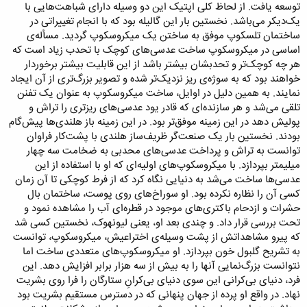
توسعه یافت. از لحاظ کلی اپتیک این دو وسیله دارای شباهت‌هایی با
یک‌دیکر می‌باشد. نخستین بار این گالیله بود که با انجام تغییراتی در
ساختمان تلسکوپ موفق به ساختن یک میکروسکوپ گردید. مسأله‌ی
اساسی در میکروسکوپ ساخت عدسی‌های کوچک با تحدب زیاد است که
هر چه کوچک‌تر و تحدبشان بیشتر باشد از این قابلیت بیشتر برخوردار
خواهند بود که به سوژه‌ی ریز نزدیک‌تر شده و تصویر بزرگ‌تری از آن ایجاد
نمایند. به همین دلیل در اوایل، ساخت میکروسکوپ به عنوان یک تفنن
تلقی می‌شد و هر سازنده‌ای که قادر یود عدسی‌های ریزتری را تراش و
پولیش دهد در این زمینه موفق‌تر بود. در این زمینه باز هلندی‌ها پیش‌گام
بودند. نخستین بار یک صنعت‌گر ظریف‌ساز هلندی با پشت‌کار فراوان
توانست به تراش و پرداخت عدسی‌های محدبی به ضخامت سه چهار
میلیمتر بپردازد. با میکروسکوپ‌های اولیه‌ای که او با استفاده از این
عدسی‌ها ساخت می‌شد به دنیایی نگاه کرد که از فرط کوچکی تا آن زمان
کسی آن را نظاره نکرده بود. او سوراخ‌های روی پوست، ساختمان بال
حشرات و ازدحام باکتری‌های موجود در قطره‌ای آب را مشاهده نمود و
تحت بررسی قرار داد. و چندی بعد او، یعنی لیونهوک، نخستین کسی شد
که پیرو مشاهداتش از پشت وسیله‌ی اختراعیش، میکروسکوپ، توانست
به تشریح گلبول خون بپردازد. او میکروسکوپ‌های متعددی ساخت اما
نتوانست بزرگ‌نمایی آنها را به بیش از سه هزار برابر افزایش دهد. این
فرد، دنیای بی‌کرانی این سوی دنیای بی‌کرانِ ستارگان را فرا روی بشریت
نهاد. در واقع او پرده از جهان پنهانی که در دسترس مستقیم بشریت بود