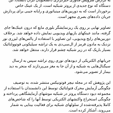
به گزارش سرویس فناوری خبرگزاری دانشجویان ایران (ایسنا)،‌ این
دستگاه که نوع جدیدی از پروتز شبکیه است، از یک عینک خاص
برخوردار است که به دوربین‌های مینیاتوری و رایانه جیبی برای پردازش
جریان داده‌های بصری مجهز است.
تصاویر نهایی بر روی یک ریزنمایشگر بلوری مایع که درون عینک‌ها جای
گرفته، مانند عینکهای بازیهای ویدیویی نمایش داده خواهد شد. برخلاف
دوربین‌های رایج ویدیویی، این تصاویر با استفاده از پالس‌های لیزری نور
نزدیک به مادون قرمز از ال‌سی‌دی به یک تراشه سیلیکونی فوتوولتائیک
بسیار باریک که در زیر شبکیه چشم قرار دارند، منتقل خواهد شد.
جریانهای الکتریکی از دیودهای نوری روی تراشه سپس به ارسال
سیگنال‌هایی به شبکیه و از آن جا به مغز می‌پردازند که منجر به دید
بیمار از تصویر می‌شود.
این پژوهش که در مجله نیچر فوتونیکس منتشر شده، به توصیف
چگونگی آزمایش محرک فتولتائیک توسط این دانشمندان با استفاده از
مجموعه دیود دستگاه پروتز در شبکیه موشهای آزمایشگاهی پرداخته و
چگونگی استخراج واکنشهای الکتریکی توسط آنها را که شاخص‌های
کاملا پذیرفته‌شده از سلولهای شبکیه برای فعالیت بینایی به شمار
می‌روند، آشکار کرده است.