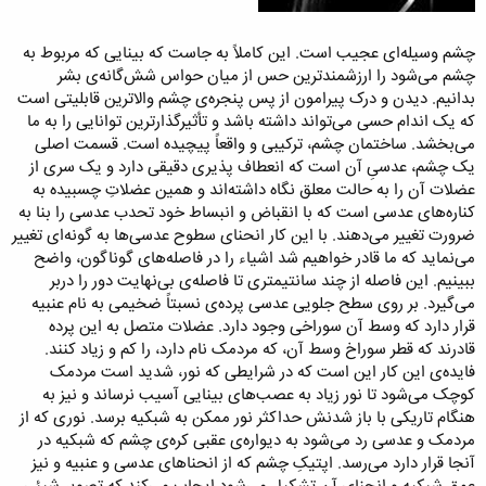
چشم وسیله‌ای عجیب است. این کاملاً به جاست که بینایی که مربوط به
چشم می‌شود را ارزشمندترین حس از میان حواس شش‌گانه‌ی بشر
بدانیم. دیدن و درک پیرامون از پس پنجره‌ی چشم والاترین قابلیتی است
که یک اندام حسی می‌تواند داشته باشد و تأثیرگذارترین توانایی را به ما
می‌بخشد. ساختمان چشم، ترکیبی و واقعاً پیچیده است. قسمت اصلی
یک چشم، عدسیِ آن است که انعطاف پذیری دقیقی دارد و یک سری از
عضلات آن را به حالت معلق نگاه داشته‌اند و همین عضلاتِ چسبیده به
کناره‌های عدسی است که با انقباض و انبساط خود تحدب عدسی را بنا به
ضرورت تغییر می‌دهند. با این کار انحنای سطوح عدسی‌ها به گونه‌ای تغییر
می‌نماید که ما قادر خواهیم شد اشیاء را در فاصله‌های گوناگون، واضح
ببینیم. این فاصله از چند سانتیمتری تا فاصله‌ی بی‌نهایت دور را دربر
می‌گیرد. بر روی سطح جلویی عدسی پرده‌ی نسبتاً ضخیمی به نام عنبیه
قرار دارد که وسط آن سوراخی وجود دارد. عضلات متصل به این پرده
قادرند که قطر سوراخ وسط آن، که مردمک نام دارد، را کم و زیاد کنند.
فایده‌ی این کار این است که در شرایطی که نور، شدید است مردمک
کوچک می‌شود تا نور زیاد به عصب‌های بینایی آسیب نرساند و نیز به
هنگام تاریکی با باز شدنش حداکثر نور ممکن به شبکیه برسد. نوری که از
مردمک و عدسی رد می‌شود به دیواره‌ی عقبی کره‌ی چشم که شبکیه در
آنجا قرار دارد می‌رسد. اپتیکِ چشم که از انحناهای عدسی و عنبیه و نیز