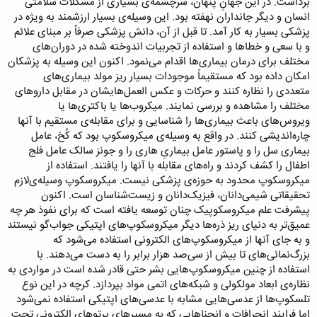
برداشت. در این جهانِ پنهان، سرچشمه‌ی بسیاری از مشکلات سلامتی
انسان و دیگر جانداران نهفته بود. این وسیله‌ی بسیار ارزشمند به ویژه در
پزشکی بسیار به کار آمد. تا قبل از آن، دانش پزشکی صرفاً بر مبنای علائم
و با سعی و خطاها و استفاده از تجربیات اندوخته شده در دوران‌های
مختلف برای درمان بیماری‌ها اقدام می‌نمود. اکنون این وسیله به پزشکان
امکان داده بود که مستقیماً موجودات بسیار ریز مولد بیماری‌های
متعددی را نظاره کنند و حرکات و عکس العمل‌هایشان در مقابل داروهای
مختلف را مشاهده و بررسی نمایند. میکروب‌ها یا باکتری‌ها یا
ویروس‌های باعث بیماری‌ها را شناسایی و برای مقابله‌ی مستقیم با آنها
چاره‌اندیشی کنند. در واقع به وسیله‌ی میکروسکوپ بود که کُخ، عامل
بیماری سل را و پاستور عامل بیماریِ هاری را و جونز سالک عامل فلج
اطفال را کشف کردند و راه‌های مقابله با آنها را یافتند. استفاده از
میکروسکوپ محدود به حوزه‌ی پزشکی نیست. میکروسکوپ وسیله‌ی‌لازم
تحقیقاتی شیمی‌دانان، فیزیک‌دانان و زیست‌شناسان است. اکنون
پیشرفت علم میکروسکوپیک چنان توسعه یافته است که برای نفوذ هر چه
عمیق‌تر به دنیای ریز ذره‌ها دیگر میکروسکوپ‌های اپتیکی جواب‌گو نیستند
و به جای آنها از میکروسکوپ‌های الکترونی استفاده می‌شود که
بزرگ‌نمائی‌های تا بیش از سی‌صد هزار برابر را به دست می‌دهند. با
استفاده از چنین میکروسکوپ‌هایی بشر حتی قادر شده است در مواردی به
نظاره‌ی ابعاد مولکولی و شبکه‌های اتمی مواد بپردازد. کرچه در این نوع
تلسکوپ‌ها از عدسی‌هایی مشابه با عدسی‌های اپتیکی استفاده نمی‌شود
اما فرایند انحرافات و انحناهایی که به مسیرهای پرتوهای الکترونی تحت