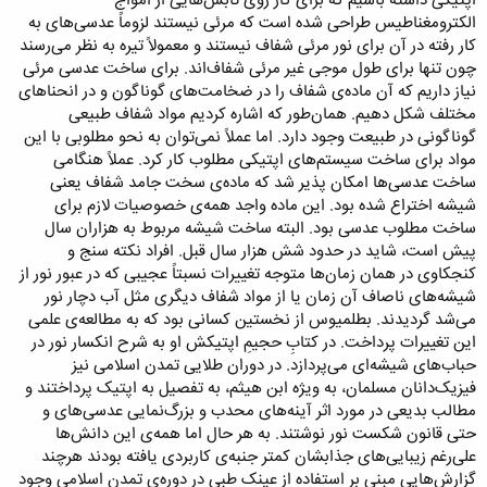
اپتیکی داشته باشیم که برای کار روی تابش‌هایی از امواج
الکترومغناطیس طراحی شده است که مرئی نیستند لزوماً عدسی‌های به
کار رفته در آن برای نور مرئی شفاف نیستند و معمولاً تیره به نظر می‌رسند
چون تنها برای طول موجی غیر مرئی شفاف‌اند. برای ساخت عدسی مرئی
نیاز داریم که آن ماده‌ی شفاف را در ضخامت‌های گوناگون و در انحناهای
مختلف شکل دهیم. همان‌طور که اشاره کردیم مواد شفاف طبیعی
گوناگونی در طبیعت وجود دارد. اما عملاً نمی‌توان به نحو مطلوبی با این
مواد برای ساخت سیستم‌های اپتیکی مطلوب کار کرد. عملاً هنگامی
ساخت عدسی‌ها امکان پذیر شد که ماده‌ی سخت جامد شفاف یعنی
شیشه اختراع شده بود. این ماده واجد همه‌ی خصوصیات لازم برای
ساخت مطلوب عدسی بود. البته ساخت شیشه مربوط به هزاران سال
پیش است، شاید در حدود شش هزار سال قبل. افراد نکته سنج و
کنجکاوی در همان زمان‌ها متوجه تغییرات نسبتاً عجیبی که در عبور نور از
شیشه‌های ناصاف آن زمان یا از مواد شفاف دیگری مثل آب دچار نور
می‌شد گردیدند. بطلمیوس از نخستین کسانی بود که به مطالعه‌ی علمی
این تغییرات پرداخت. در کتابِ حجیمِ اپتیکش او به شرح انکسار نور در
حباب‌های شیشه‌ای می‌پردازد. در دوران طلایی تمدن اسلامی نیز
فیزیک‌دانان مسلمان، به ویژه ابن هیثم، به تفصیل به اپتیک پرداختند و
مطالب بدیعی در مورد اثر آینه‌های محدب و بزرگ‌نمایی عدسی‌های و
حتی قانون شکست نور نوشتند. به هر حال اما همه‌ی این دانش‌ها
علی‌رغم زیبایی‌های جذابشان کمتر جنبه‌ی کاربردی یافته بودند هرچند
گزارش‌هایی مبنی بر استفاده از عینک طبی در دوره‌ی تمدن اسلامی وجود