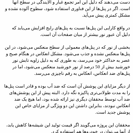
دست می‌دهند که دلیل این امر تجمع غبار و آلایندگی در سطح آنها
است. اگر در پنل‌ها از این فناوری استفاده شود، سطوح آلوده نشده و
مشکل کمتری پیش می‌آید.
در واقع کارایی این پنل‌ها نسبت به پنل‌های رایج افزایش می‌یابد که
دلیل آن عبور نور بیشتر از میان صفحات آن است.
بخشی از نور که در پنل‌های معمولی از سطح منعکس می‌شود، در این
پنل‌ها منعکس نشده و جذب می‌شود. مشکل انعکاس در هنگام صبح و
عصر به حداکثر خود می‌رسد، به‌ طوری که به‌ دلیل زاویه تابش نور
خورشید بیش از 50 درصد از نور خورشید منعکس می‌شود، اما در
پنل‌های ضد انعکاس، انعکاس به رقم ناچیزی می‌رسد.
از دیگر مزایای این پوشش آن است که ضد آب بوده و قادر است پنل‌ها
را به‌ مدت طولانی‌تری پاکیزه نگه دارد. البته پیش از این پوشش‌های
ضد آب توسط محققان دیگری نیز ارائه شده بود، اما هیچ یک ضد
انعکاس نبودند، بنابراین داشتن این دو ویژگی از مزایای خاص این
پوشش جدید است.
محققان این پروژه می‌گویند اگر قیمت تولید این شیشه‌ها کاهش یابد،
از آنها می‌توان در خودروها هم استفاده کرد.