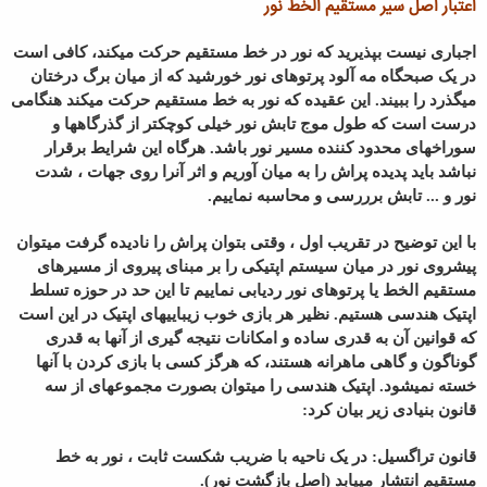
اعتبار اصل سیر مستقیم الخط نور
اجباری نیست بپذیرید که نور در خط مستقیم حرکت میکند، کافی است
در یک صبحگاه مه آلود پرتوهای نور خورشید که از میان برگ درختان
میگذرد را ببیند. این عقیده که نور به خط مستقیم حرکت میکند هنگامی
درست است که طول موج تابش نور خیلی کوچکتر از گذرگاهها و
سوراخهای محدود کننده مسیر نور باشد. هرگاه این شرایط برقرار
نباشد باید پدیده پراش را به میان آوریم و اثر آنرا روی جهات ، شدت
نور و ... تابش برررسی و محاسبه نماییم.
با این توضیح در تقریب اول ، وقتی بتوان پراش را نادیده گرفت میتوان
پیشروی نور در میان سیستم اپتیکی را بر مبنای پیروی از مسیرهای
مستقیم الخط یا پرتوهای نور ردیابی نماییم تا این حد در حوزه تسلط
اپتیک هندسی هستیم. نظیر هر بازی خوب زیباییهای اپتیک در این است
که قوانین آن به قدری ساده و امکانات نتیجه گیری از آنها به قدری
گوناگون و گاهی ماهرانه هستند، که هرگز کسی با بازی کردن با آنها
خسته نمیشود. اپتیک هندسی را میتوان بصورت مجموعهای از سه
قانون بنیادی زیر بیان کرد:
قانون تراگسیل: در یک ناحیه با ضریب شکست ثابت ، نور به خط
مستقیم انتشار مییابد (اصل بازگشت نور).