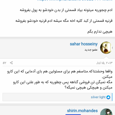
ادم چجوریه میتونه بیاد قسمتی از بدن خودشو به پول بفروشه
قرنیه قسمتی از کبد کلیه اخه مگه میشه ادم قرنیه خودشو بفروشه
هیچی ندارم بگم
sahar hosseiny
عضو جدید
#2
Jul 15, 2013
واقعا وحشتناکه.متاسفم هم برای مسئولین هم بای آدمایی که این کارو
میکنن.
مگه نمیگن تن فروشی گناهه پس چطوریه که به طور علنی این کارو
میکنن و هیچکی هیچی نمیگه؟
و
silver light
ا
ک
ن
shirin.mohandes
ش