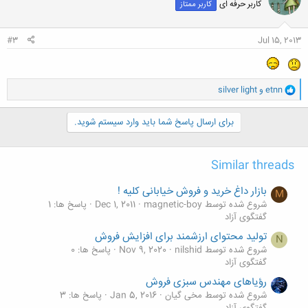
کاربر حرفه ای
کاربر ممتاز
ه
ا
:
#3
Jul 15, 2013
و
etnn
و
silver light
ا
ک
ن
برای ارسال پاسخ شما باید وارد سیستم شوید.
ش
ه
ا
Similar threads
:
بازار داغ خرید و فروش خیابانی کلیه !
M
شروع شده توسط magnetic-boy
Dec 1, 2011
پاسخ ها: 1
گفتگوی آزاد
تولید محتوای ارزشمند برای افزایش فروش
N
شروع شده توسط nilshid
Nov 9, 2020
پاسخ ها: 0
گفتگوی آزاد
رؤیاهای مهندس سبزی فروش
شروع شده توسط مخی گیان
Jan 5, 2016
پاسخ ها: 3