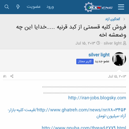
ورود
عضویت
گفتگوی آزاد
فروش کلیه قسمتی از کبد قرنیه .....خدایا این چه
وضعشه اخه
ش
ت
Jul 15, 2013
silver light
ر
ا
و
ر
silver light
ع
ی
عضو جدید
کاربر ممتاز
ک
خ
ن
ش
ن
ر
#1
Jul 15, 2013
د
و
ه
ع
.........................................................................
م
........................................................................
و
http://iran-jobs.blogsky.com
ض
و
http://www.ghatreh.com/news/nn7803454/قیمت-کلیه-بازار-
ع
آزاد-میلیون-تومان
http://www.pnuha.com/thread-2779.html