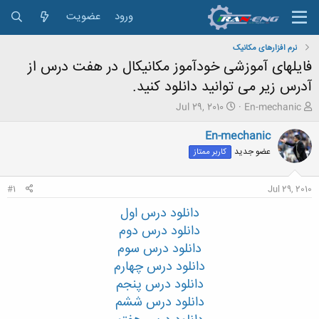
ورود
عضویت
نرم افزارهای مکانیک
فایلهای آموزشی خودآموز مكانیكال در هفت درس از
آدرس زیر می توانید دانلود كنید.
ش
ت
Jul 29, 2010
En-mechanic
ر
ا
و
ر
En-mechanic
ع
ی
عضو جدید
کاربر ممتاز
ک
خ
ن
ش
ن
ر
#1
Jul 29, 2010
د
و
ه
ع
دانلود درس اول
م
دانلود درس دوم
و
دانلود درس سوم
ض
و
دانلود درس چهارم
ع
دانلود درس پنجم
دانلود درس ششم