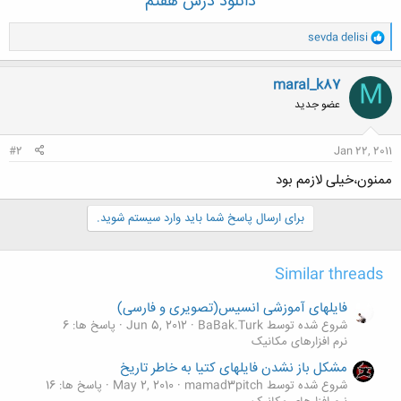
دانلود درس هفتم
و
sevda delisi
ا
ک
ن
maral_k87
M
ش
عضو جدید
ه
ا
:
#2
Jan 22, 2011
ممنون،خیلی لازمم بود
برای ارسال پاسخ شما باید وارد سیستم شوید.
Similar threads
فایلهای آموزشی انسیس(تصویری و فارسی)
شروع شده توسط BaBak.Turk
Jun 5, 2012
پاسخ ها: 6
نرم افزارهای مکانیک
مشکل باز نشدن فایلهای کتیا به خاطر تاریخ
شروع شده توسط mamad3pitch
May 2, 2010
پاسخ ها: 16