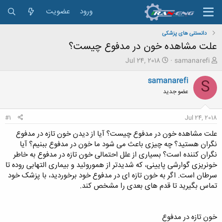
ورود
عضویت
دانستنی های پزشکی
علت مشاهده خون در مدفوع چیست؟
ش
ت
Jul 24, 2018
samanarefi
ر
ا
و
ر
samanarefi
S
ع
ی
عضو جدید
ک
خ
ن
ش
ن
ر
#1
Jul 24, 2018
د
و
ه
ع
علت مشاهده خون در مدفوع چیست؟ آیا از دیدن خون تازه در مدفوع
م
نگران هستید؟ چه چیزی باعث می شود ما خون در مدفوع ببنیم؟ آیا
و
نگران کننده است؟ بسیاری از علل احتمالی خون تازه در مدفوع به خاطر
ض
خونریزی گوارشی پایینی، که شدیدتر از هموروئید و بیماری التهابی روده تا
و
سرطان است. اگر به خون تازه ای در مدفوع خود برخوردید، با پزشک خود
ع
تماس بگیرید تا قدم‌ های بعدی را مشخص کند.
خون تازه در مدفوع