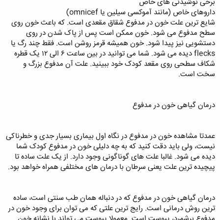
برخی نوشیدنی‌ های خاص
داروهای خاص (مانند آموکسی‌ سیلین یا omnicef)
شایع‌ ترین علت خون در مدفوع شقاق مقعدی است. که باعث خون روی
سطح مدفوع می‌ شود. خون ممکن است پس از پاک شدن در روی
دستشویی نیز پیدا شود. خون همیشه قرمز روشن است. فقط چند رگ یا
flecks دیده می‌ شود. شما می‌ توانید در بین ساعت ۶ الی ۱۲ یک قطره
شکاف سطحی روی مقعد کودک خود ببینید. علت آن مدفوع بزرگ و
سخت است.
درمان گیاهی خون در مدفوع
عمدتا مشاهده خون در مدفوع در نگاه اول بیماری بسیار جدی و خطرناکی
نیست، ولی باید دقت کنید که به چه دلیلی خون در مدفوع کودک شما
دیده می شود. غالبا علت های گوناگونی وجود دارد. از یک علت ساده تا
پیچیده ترین علت یعنی سرطان با درمان های مختلفی همراه خواهد بود.
درمان گیاهی خون در مدفوع که در دنباله همان طب سنتی است، ساده
ترین روش درمانی است. رایج ترین علتی که می توان برای وجود خون در
مدفوع برشمرد، یبوست است. معمولا یبوست می تواند با نشانه خون