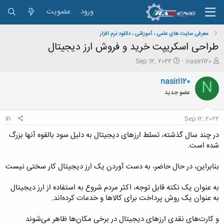
ورود
عضویت
معرفی سایت های علمی ، آموزشی ، دانلود نرم افزار
طراحی اسکریپت خرید و فروش ارز دیجیتال
ش
ت
Sep 12, 2022
nasiri120
ر
ا
و
ر
nasiri120
N
ع
ی
عضو جدید
ک
خ
ن
ش
ن
ر
#1
Sep 12, 2022
د
و
ه
ع
در چند سال گذشته، تسلط ارزهای دیجیتال به دلیل سود بالقوه آنها بزرگ
م
شده است.
و
ض
بنابراین، در حال حاضر، به دست آوردن یک ارز دیجیتال کار سختی نیست
و
ع
به عنوان یک نکته قابل توجه، اکثر مردم شروع به استفاده از ارز دیجیتال
به عنوان یک روش پرداخت برای کالاها و خدمات کرده‌اند.
و کارت‌های نقدی ارزهای دیجیتال در برخی مکان‌ها ظاهر می‌شوند