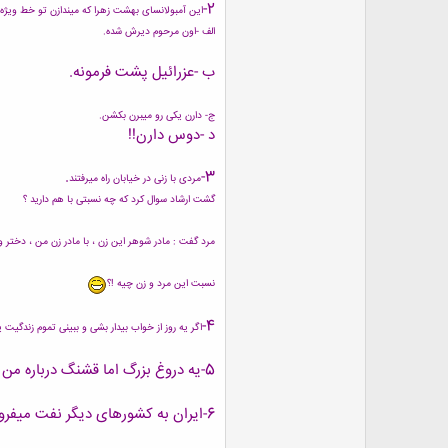
2-
این آمبولانسای بهشت زهرا که میندازن تو خط ویژ
الف -اون مرحوم دیرش شده.
ب -عزرائیل پشت فرمونه.
ج- دارن یکی رو میبرن بکشن.
د -دوس دارن!!
.
3-
مردی با زنی در خیابان راه میرفتند
گشت ارشاد سوال کرد که چه نسبتی با هم دارید ؟
مرد گفت : مادر شوهر این زن ، با مادر زن من ، دختر و
نسبت این مرد و زن چیه !؟
4-
اگر یه روز از خواب بیدار بشی و ببینی تموم زندگیت 
5-یه دروغ بزرگ اما قشنگ درباره من بگو!!!!
6-ایران به کشورهای دیگر نفت میفروشه بشکشو پس میگیره یا با بشکه میده؟!؟!؟!؟