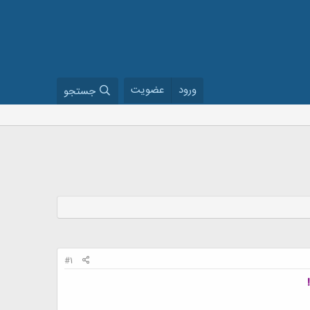
ورود
عضویت
جستجو
#1