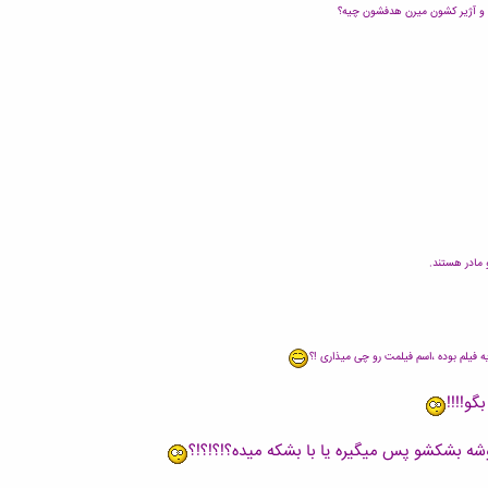
ه و آژیر کشون میرن هدفشون چیه؟
 مادر هستند.
یه فیلم بوده ،اسم فیلمت رو چی میذاری !؟