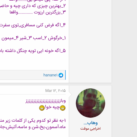
2_بهترین چیزی که داری چیه و حاضری در قبال چی عوضش کنی
3_بزرگترین ارزوت ............واقعا
4_اگه فرض کنی مسافری,,توی سفرت کدوم یک از حیوانات زیر رو دوست داری با خودت ببری؟(فرض بر ان است ک انها هم با تو دوست هستند)
1_خرگوش 2_اسب 3_شیر 4_میمون
5_اگه خونه ایی تویه چنگل داشته باشی دوست داری اطرافش حصار داشته باشه؟
و
hanane1
ا
ک
ن
Mar 12, 2015
ش
ه
وباززززززززززززززززززززززز
ا
چیه خو!
:
1-به نظر تو کدوم یکی از کلمات زیر منو توصیف میکنه ؟کدوم تو رو؟!!چرا؟
وهاب...
ماه،آسمون،یخ،شن و ماسه،آتیش،جاد
اخراجی موقت