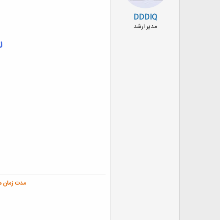
ض
و
DDDIQ
ع
مدیر ارشد
ل
مدت زمان م