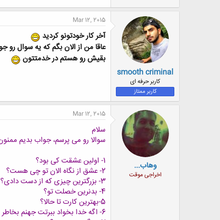
Mar 12, 2015
آخر کار خودتونو کردید
عاقا من از الان بگم که یه سوال رو ج
بقیش رو هستم در خدمتتون
smooth criminal
کاربر حرفه ای
کاربر ممتاز
Mar 12, 2015
سلام
سوالا رو می پرسم، جواب بدیم ممنو
1- اولین عشقت کی بود؟
وهاب...
2- عشق از نگاه الان تو چی هست؟
اخراجی موقت
3- بزرگترین چیزی که از دست دادی؟
4- بدنرین خصلت تو؟
5-بهترین کارت تا حالا؟
6- اگه خدا بخواد ببرتت جهنم بخاطر کدوم کارت میشه؟