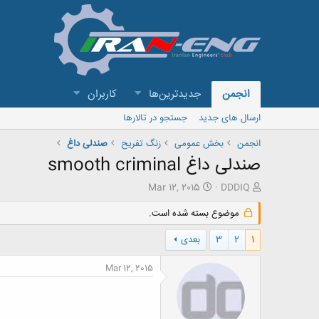
انجمن
جدیدترین‌ها
کاربران
ارسال های جدید
جستجو در تالارها
انجمن
بخش عمومی
زنگ تفريح
صندلی داغ
صندلی داغ smooth criminal
ش
ت
Mar 12, 2015
DDDIQ
ر
ا
و
ر
موضوع بسته شده است.
ع
ی
ک
خ
1
2
3
بعدی
ن
ش
ن
ر
Mar 12, 2015
د
و
ه
ع
م
و