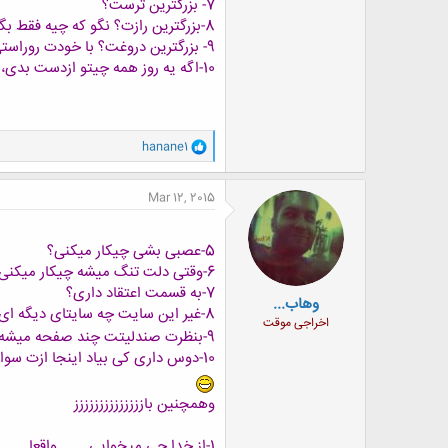
7- بزرگترین ترست؟
8-بزرگترین رازت؟ نگو که چیه فقط بگو اصلا راز، داری؟ تا چه حد رازداری؟
9- بزرگترین دروغت؟ با خودت روراستی؟
10-اگه یه روز همه چیتو ازدست بدی، چیکار می کنی؟
و
hanane1
ا
ک
ن
Mar 12, 2015
ش
ه
ا
5-عصبی بشی چیکار میکنی؟
:
6-وقتی دلت تنگ میشه چیکار میکنی؟
7-به قسمت اعتقاد داری؟
وهاب...
8-غیر این سایت چه سایتای دیگه ای عضوی؟نام ببر
اخراجی موقت
9-بنظرت صندلیتت چند صفحه میشه؟
10-دوس داری کی بیاد اینجا ازت سوال بپرسه؟فقط یه نفر میتونی بگی
وهمچنین بازززززززززززززز
1-از خدا چی میخوایی........واقعا