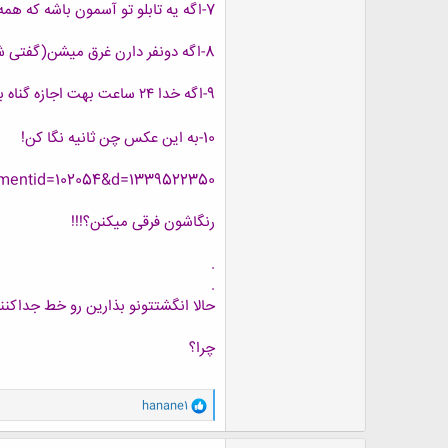
7-اگه یه تابلو تو آسمون باشه که همه ی دنیا اونو ببینند" روش چی مینویسی؟
8-اگه دونفر دارن غرق میشن(گفتی شنا رو دوس داری) کدومشونو نجات میدی؟ اونیکه دوستش داری یا اونیکه دوستت داره،چرا؟
9-اگه خدا ۲۴ ساعت بهت اجازه گناه بده چیکار میکنی؟
10-به این عکس چن ثانیه نگا کن!
hmentid=102054&d=1339522350
رنگاشون فرقی میکنن؟!!!
.
.
حالا انگشتتونو بذارین رو خط جداکنن
چرا؟
و
hanane1
ا
ک