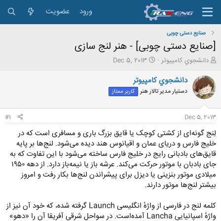
ورود
عضویت
صنایع دستی چوبی
[صنایع دستی چوبی] - هنر لنج سازی
ش
ت
دانشجوي كامپيوتر
Dec 5, 2013
ر
ا
و
ر
دانشجوي كامپيوتر
ع
ی
دستیار مدیر تالار هنر
کاربر ممتاز
ک
خ
ن
ش
ن
ر
#1
Dec 5, 2013
د
و
ه
ع
لِنج گونه‌ای از کشتی کوچک یا قایق بزرگ باری و مسافری است که در
م
خلیج فارس و دریای عمان و اقیانوس هند دیده می‌شود. لنج‌ها بر پایه
و
قایق‌های بادبانی رایج در خلیج فارس ساخته می‌شود با این تفاوت که به
ض
جای بادبان با موتور حرکت می‌کند. عرشه باز یا نیمه‌باز دارد. از دهه ۱۹۵۰
و
میلادی موتور بنزینی یا دیزل برای پیشراندن لنج‌ها بکار رفت و امروز
ع
بیشتر لنج‌ها موتور دارند.
کلمه لنج در فارسی از واژهٔ انگلیسی Launch گرفته شده، که خود آن نیز از
واژهٔ اسپانیایی Lancha آمده‌است. در سواحل شرقی آفریقا آن را «دهو»