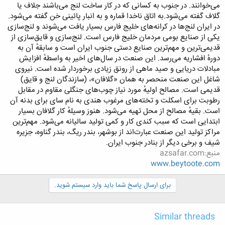
می‌خوانند. در جنوب به کسانی که در کار ساخت لنج می‌باشند جلاف یا
گلاف گفته می‌شود.به اتاق ناخدا قماره و به انبار پائینی خن گفته می‌شود.
در ایران لنج‌ها در کرانه‌های خلیج فارس بسیار یافت می‌شوند و لنج‌سازی
یکی از صنایع بومی مردمان خلیج فارس است. لنج‌سازى و قایق‌سازى از
قدیمى‌ترین و مهم‌ترین صنایع دستى جنوب ایران است و سابقهٔ‌ آن به
دورهٔ‌ افشاریه مى‌رسد. این صنعت در سال‌هاى اخیر به واسطهٔ افزایش
مبادلات دریایى و صید ماهى از رونق زیادى برخوردار شده است. نیروى
شاغل این صنعت منحصر به همان «گلافان»، (سازندگان لنج و قایق)
قدیمى است. مصالح اولیهٔ مورد نیاز چوب‌هاى جنگلى مقاوم در مقابل
رطوبت براى اسکلت و تخته‌هاى مرغوب هندى به نام ساى براى بدنه آن
است. بقیهٔ مصالح از محل تهیه مى‌شود. هنوز وسیلهٔ کار گلافان بسیار
ابتدایى است که سبب کندى کار و کمى تولید سالیانه مى‌شود. مهم‌ترین
مراکز تولید این صنعت عبارت‌اند از بوشهر، بندر ریگ، بندر گناوه، جزیره
شیف و برخى دیگر از بنادر جنوب ایران.
منبع:azsafar.com
www.beytoote.com
برای ارسال پاسخ شما باید وارد سیستم شوید.
Similar threads