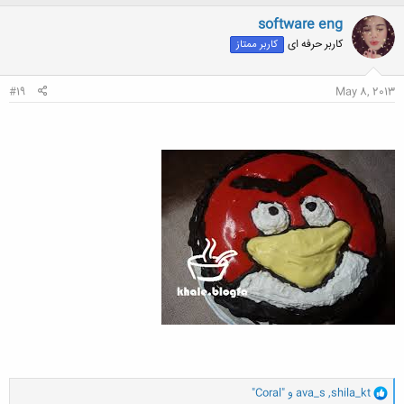
ک
ن
software eng
ش
کاربر حرفه ای
کاربر ممتاز
ه
ا
:
#19
May 8, 2013
و
shila_kt
,
ava_s
و
"Coral"