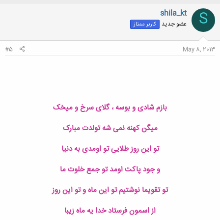
ک
ن
shila_kt
S
ش
عضو جدید
کاربر ممتاز
ه
ا
:
#5
May 8, 2013
بازم شادی و بوسه ، گلای سرخ و میخک
میگن کهنه نمی شه تولدت مبارک
تو این روز طلایی تو اومدی به دنیا
و جود پاکت اومد تو جمع خلوت ما
تو تقویما نوشتیم تو این ماه و تو این روز
از اسمون فرستاد خدا یه ماه زیبا