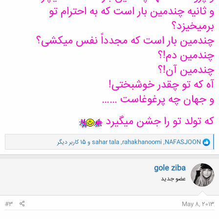
و ثانیه چندمین بار است که به احترام تو
برمیخیزد؟
چندمین بار است که مجدداً نفس میکشی؟
چندمین دم!؟
چندمین آن!؟
آه که تو چقدر خوشبختی!
و جهان چه پرغوغاست ……
که تولد تو را جشن میگیرد
و
NAFASJOON
,
rahakhanoomi
,
sahar tala
و 15 کاربر دیگر
ا
ک
ن
gole ziba
ش
عضو جدید
ه
ا
:
#3
May 8, 2013