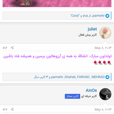
و
parmehr
,
ava_s
و
"Coral"
ا
ک
ن
juliet
ش
کاربر بیش فعال
ه
ا
:
#16
May 8, 2013
تولدتون مبارک. انشالله به همه ی آرزوهاتون برسین و همیشه شاد باشین.
و
FARHAD...MEHRAD
,
Shahab
,
parmehr
و 3 کاربر دیگر
ا
ک
ن
AinOs
ش
کاربر حرفه ای
کاربر ممتاز
ه
ا
:
#17
May 8, 2013