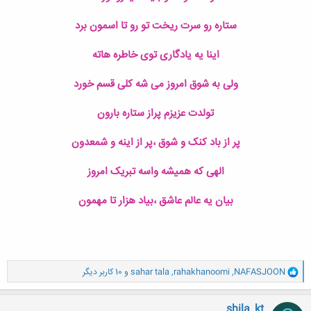
ستاره رو سرت ریخت تو رو تا اسمون برد
اینا یه یادگاری توی خاطره هاته
ولی به شوق امروز می شه کلی قسم خورد
تولدت عزیزم پراز ستاره بارون
پر از باد کنک و شوق ،پر از اینه و شمعدون
الهی که همیشه واسه تبریک امروز
بیان یه عالم عاشق ،بیاد هزار تا مهمون
و
NAFASJOON
,
rahakhanoomi
,
sahar tala
و 10 کاربر دیگر
ا
ک
ن
shila_kt