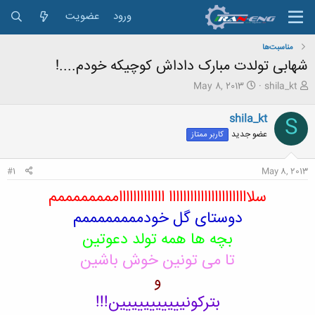
ورود
عضویت
مناسبت‌ها
شهابی تولدت مبارک داداش کوچیکه خودم....!
ش
ت
May 8, 2013
shila_kt
ر
ا
و
ر
shila_kt
S
ع
ی
عضو جدید
کاربر ممتاز
ک
خ
ن
ش
ن
ر
#1
May 8, 2013
د
و
ه
ع
سلااااااااااااااااااااااا اااااااااااااممممممممم
م
و
دوستای گل خودممممممممم
ض
بچه ها همه تولد دعوتین
و
ع
تا می تونین خوش باشین
و
بترکونییییییییییین!!!