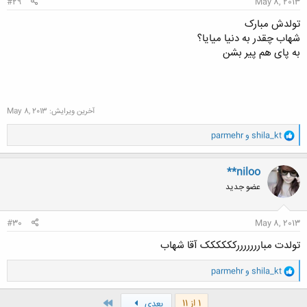
#29
May 8, 2013
تولدش مبارک
شهاب چقدر به دنیا میایا؟
به پای هم پیر بشن
آخرین ویرایش:
May 8, 2013
و
shila_kt
و
parmehr
ا
ک
ن
**niloo
ش
عضو جدید
ه
ا
:
#30
May 8, 2013
تولدت مبارررررررکککککک آقا شهاب
و
shila_kt
و
parmehr
ا
ک
ن
آخر
1 از 11
بعدی