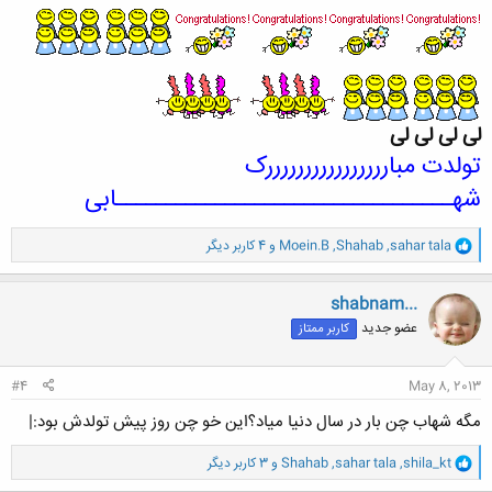
لی لی لی لی
تولدت مباررررررررررررررررک
شهــــــــــــــــــــــــــــــــــابی
و
sahar tala
,
Shahab
,
Moein.B
و 4 کاربر دیگر
ا
ک
ن
shabnam...
ش
عضو جدید
کاربر ممتاز
ه
ا
:
#4
May 8, 2013
مگه شهاب چن بار در سال دنیا میاد؟این خو چن روز پیش تولدش بود:|
و
shila_kt
,
sahar tala
,
Shahab
و 3 کاربر دیگر
ا