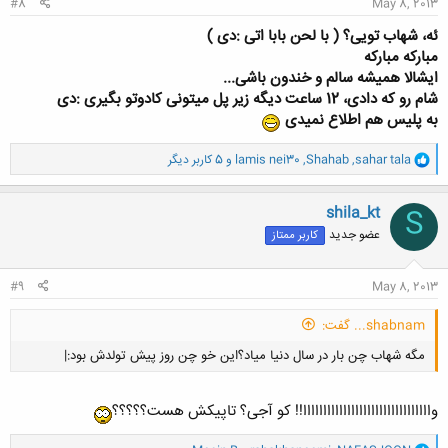
#8
May 8, 2013
ئه، شهاب تویی؟ ( با لحن بابا اتی :دی )
مبارکه مبارکه
ایشالا همیشه سالم و خندون باشی...
شام رو که دادی، 12 ساعت دیگه زیر پل میتونی کادوتو بگیری :دی
به پلیس هم اطلاع نمیدی
و
sahar tala
,
Shahab
,
lamis nei30
و 5 کاربر دیگر
ا
ک
ن
shila_kt
S
ش
عضو جدید
کاربر ممتاز
ه
ا
:
#9
May 8, 2013
shabnam... گفت:
مگه شهاب چن بار در سال دنیا میاد؟این خو چن روز پیش تولدش بود:|
واااااااااااااااااااااااااااااااا!! کو آجی؟ تاپیکش هست؟؟؟؟؟
و