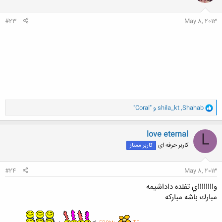
ا
:
#23
May 8, 2013
و
Shahab
,
shila_kt
و
"Coral"
ا
ک
ن
love eternal
L
ش
کاربر حرفه ای
کاربر ممتاز
ه
ا
:
#24
May 8, 2013
وااااااااي تفلده داداشيمه
مبارك باشه مباركه