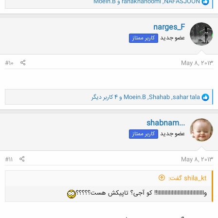
NAFASJOON
,
rahakhanoomi
و
Moein.B
ا
ک
کلیک کنید تا باز شود...
ن
narges_F
ش
عضو جدید
کاربر ممتاز
ه
ا
:
#10
May 8, 2013
و
sahar tala
,
Shahab
,
Moein.B
و 4 کاربر دیگر
ا
ک
ن
shabnam...
ش
عضو جدید
کاربر ممتاز
ه
ا
:
#11
May 8, 2013
shila_kt گفت:
واااااااااااااااااااااااااااااااا!! کو آجی؟ تاپیکش هست؟؟؟؟؟