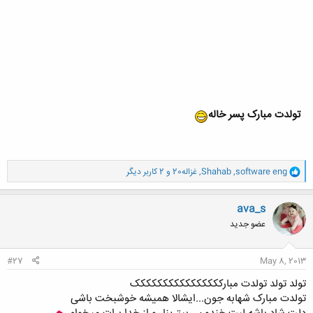
تولدت مبارک پسر خاله
و
software eng
,
Shahab
,
غزاله20
و 2 کاربر دیگر
ا
ک
ن
ava_s
ش
عضو جدید
ه
ا
:
#27
May 8, 2013
تولد تولد تولدت مبارکککککککککککککککک
تولدت مبارک شهابه جون...ایشالا همیشه خوشبخت باشی