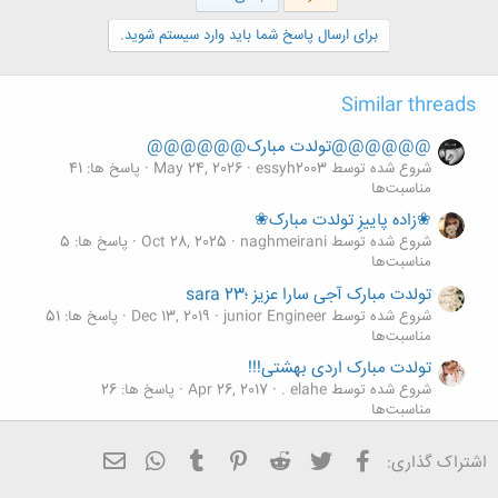
ش
ه
برای ارسال پاسخ شما باید وارد سیستم شوید.
ا
:
Similar threads
@@@@@@تولدت مبارک@@@@@@
شروع شده توسط essyh2003
May 24, 2026
پاسخ ها: 41
مناسبت‌ها
❀زاده پاییزِ تولدت مبارک❀
شروع شده توسط naghmeirani
Oct 28, 2025
پاسخ ها: 5
مناسبت‌ها
تولدت مبارک آجی سارا عزیز ؛sara 23
شروع شده توسط junior Engineer
Dec 13, 2019
پاسخ ها: 51
مناسبت‌ها
تولدت مبارک اردی بهشتی!!!
شروع شده توسط elahe .
Apr 26, 2017
پاسخ ها: 26
مناسبت‌ها
-----تولدت مبارک همسر عزیزش----
فیسبوک
تویتر
Reddit
Pinterest
Tumblr
ایمیل
WhatsApp
اشتراک گذاری:
شروع شده توسط memarmemar
Apr 6, 2016
پاسخ ها: 7
مناسبت‌ها