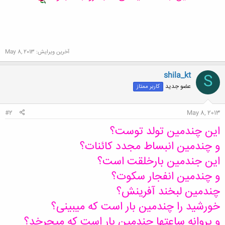
آخرین ویرایش:
May 8, 2013
shila_kt
S
عضو جدید
کاربر ممتاز
#2
May 8, 2013
این چندمین تولد توست؟
و چندمین انبساط مجدد کائنات؟
این جندمین بارخلقت است؟
و چندمین انفجار سکوت؟
چندمین لبخند آفرینش؟
خورشید را چندمین بار است که میبینی؟
و پروانه ساعتها چندمین بار است که میچرخد؟