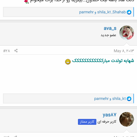
دلت شاد باشه لبت خندون...بیترینا رو از خدا برات میخوام
و
Shahab
,
shila_kt
و
parmehr
ا
ک
ن
ava_s
ش
عضو جدید
ه
ا
:
#28
May 8, 2013
شهابه تولدت مبارکککککککککککک
و
shila_kt
و
parmehr
ا
ک
ن
yas87
ش
کاربر حرفه ای
کاربر ممتاز
ه
ا
: