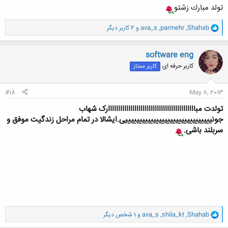
تولد مبارك زشتو
و
Shahab
,
parmehr
,
ava_s
و 2 کاربر دیگر
ا
ک
ن
software eng
ش
کاربر حرفه ای
کاربر ممتاز
ه
ا
:
#18
May 8, 2013
تولدت مبااااااااااااااااااااااااااااااااااااااااااارک شهاب
جونیییییییییییییییییییییییییییییییی.ایشالا در تمام مراحل زندگیت موفق و
سربلند باشی.
و
Shahab
,
shila_kt
,
ava_s
و 1 شخص دیگر
ا