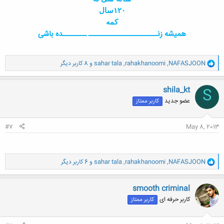
۱٢٠سال
کمه
همیشه زنـــــــــــــــــــــــ ــــــــده باشی
و
NAFASJOON
,
rahakhanoomi
,
sahar tala
و 8 کاربر دیگر
ا
ک
ن
shila_kt
S
ش
عضو جدید
کاربر ممتاز
ه
ا
:
#7
May 8, 2013
و
NAFASJOON
,
rahakhanoomi
,
sahar tala
و 6 کاربر دیگر
ا
ک
ن
smooth criminal
ش
کاربر حرفه ای
کاربر ممتاز
ه
ا
: