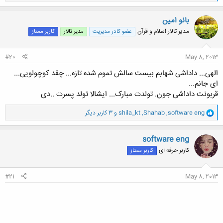
ا
ک
ن
بانو امین
ش
مدیر تالار اسلام و قرآن
عضو کادر مدیریت
مدیر تالار
کاربر ممتاز
ه
ا
:
#20
May 8, 2013
الهی... داداشی شهابم بیست سالش تموم شده تازه... چقد کوچولویی...
ای جانم...
قربونت داداشی جون. تولدت مبارک... ایشالا تولد پسرت ..دی
و
software eng
,
Shahab
,
shila_kt
و 3 کاربر دیگر
ا
ک
ن
software eng
ش
کاربر حرفه ای
کاربر ممتاز
ه
ا
:
#21
May 8, 2013