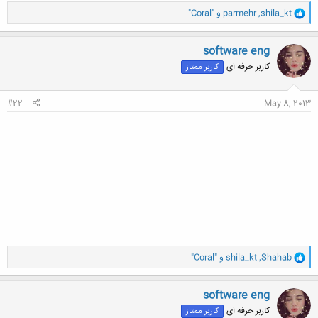
و
shila_kt
,
parmehr
و
"Coral"
ا
ک
ن
software eng
ش
کاربر حرفه ای
کاربر ممتاز
ه
ا
:
#22
May 8, 2013
و
Shahab
,
shila_kt
و
"Coral"
ا
ک
ن
software eng
ش
کاربر حرفه ای
کاربر ممتاز
ه