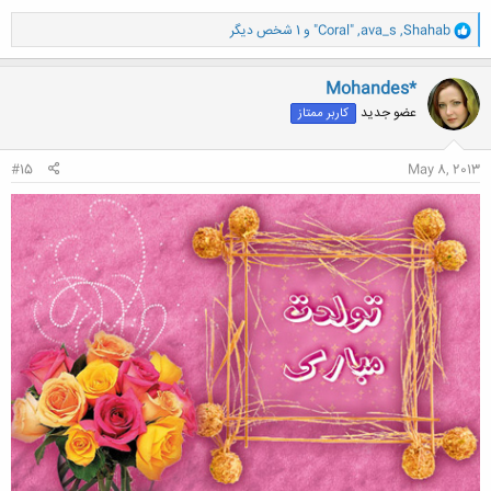
و
Shahab
,
ava_s
,
"Coral"
و 1 شخص دیگر
ا
ک
ن
Mohandes*
ش
عضو جدید
کاربر ممتاز
ه
ا
:
#15
May 8, 2013