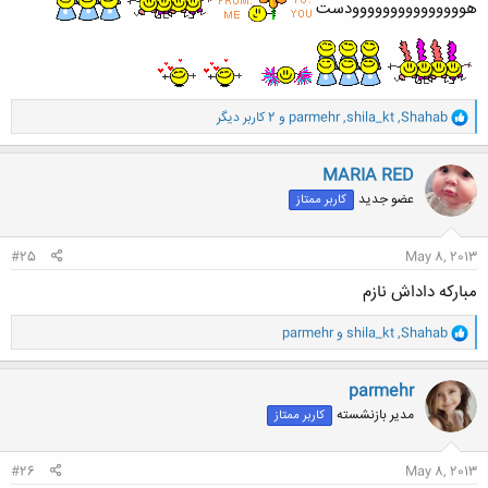
هووووووووووووووودست
و
Shahab
,
shila_kt
,
parmehr
و 2 کاربر دیگر
ا
ک
ن
MARIA RED
ش
عضو جدید
کاربر ممتاز
ه
ا
:
#25
May 8, 2013
مبارکه داداش نازم
و
Shahab
,
shila_kt
و
parmehr
ا
ک
ن
parmehr
ش
مدیر بازنشسته
کاربر ممتاز
ه
ا
:
#26
May 8, 2013