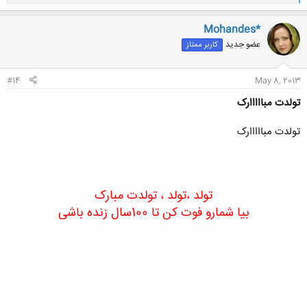
ا
ک
ن
Mohandes*
ش
عضو جدید
کاربر ممتاز
ه
ا
:
#14
May 8, 2013
تولدت مبااااارک
تولدت مبااااارک
تولد ،تولد ، تولدت مبارک
بیا شمارو فوت کن تا 100سال زنده باشی