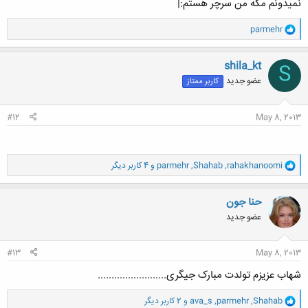
نمیدونم مگه من سرچر هستم:|
و
parmehr
ا
ک
ن
shila_kt
S
ش
عضو جدید
کاربر ممتاز
ه
ا
:
#12
May 8, 2013
و
rahakhanoomi
,
Shahab
,
parmehr
و 4 کاربر دیگر
ا
ک
ن
حنا جون
ش
عضو جدید
ه
ا
:
#13
May 8, 2013
شهاب عزیزم تولدت مبارک جیگری.........................
و
Shahab
,
parmehr
,
ava_s
و 2 کاربر دیگر