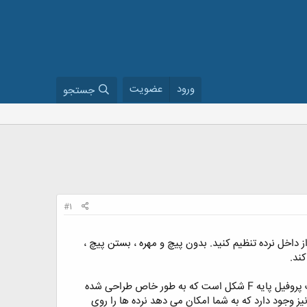
ورود
عضویت
جستجو
#1
اخل نرده تنظیم کنید. بدون پیچ و مهره ، بستن پیچ ،
ند.
5 پروفیل پایه نرده شیشه ای اکسپوز را انتخاب کنید - 2 تا برای نصب بالا و 3 پایه برای نصب کناره. این شامل یک پروفیل پایه F شکل است که به طور خاص طراحی شده
 بنابراین حتی می توان آن را مستقیماً بر روی کف یاحتی فراتر از لبه کف بالکن نصب کرد. یک پروغیل پایه Y نیز وجود دارد که به شما امکان می دهد نرده ها را روی