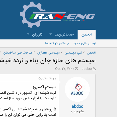
انجمن
جدیدترین‌ها
کاربران
ارسال های جدید
جستجو در تالارها
انجمن
فنی مهندسی
مهندسی معماری
مباحث فنی ساختمان
سیستم های سازه جان پناه و نرده شیش
ش
ت
Oct 20, 2020
abdoc
ر
ا
و
ر
Oct 20, 2020
ع
ی
سیستم اکسپوز
ک
خ
ن
ش
نرده شیشه ای اکسپوز در داشتن اتصا
ن
ر
داربست یا ابزار خاص مورد نیاز است.
د
و
abdoc
ه
ع
م
عضو جدید
و