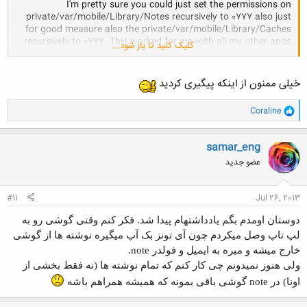
I'm pretty sure you could just set the permissions on
private/var/mobile/Library/Notes recursively to 0777 also just
for good measure also the private/var/mobile/Library/Caches
recursively to 0777. This worked for me with all my other apps
کلیک کنید تا باز شود...
that wouldn't save or cache.
____
خیلی ممنون از اینکه پیگیری کردید
شرمنده نتونستم کمک کنم
ایشالا بقیه دوستان میان جواب میدن
و
Coraline
ا
ک
ن
samar_eng
ش
عضو جدید
ه
ا
:
#11
Jul 26, 2013
دوستان اومدم بگم یادداشتهام پیدا شد. فکر کنم وقتی گوشی رو به
لپ تاپ وصل میکردم چون آی تونز بک آپ میگیره نوشته ها از گوشی
خارج میشه و میره به ایمیل و فولدر note.
ولی هنوز نمیدونم چی کار کنم که تمام نوشته ها (نه فقط بخشی از
اونا) در note گوشی باقی بمونه که همیشه همراهم باشه