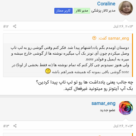
Coraline
مدیر تالار پزشکی
مدیر تالار
کاربر ممتاز
#12
Jul 26, 2013
samar_eng گفت:
دوستان اومدم بگم یادداشتهام پیدا شد. فکر کنم وقتی گوشی رو به لپ تاپ
وصل میکردم چون آی تونز بک آپ میگیره نوشته ها از گوشی خارج میشه و
میره به ایمیل و فولدر note.
ولی هنوز نمیدونم چی کار کنم که تمام نوشته ها (نه فقط بخشی از اونا) در
note گوشی باقی بمونه که همیشه همراهم باشه
چه جالب یعنی یادداشت ها رو تو لپ تاپ پیدا کردین؟
کلیک کنید تا باز شود...
بک آپ آیتونز رو میتونید غیرفعال کنید.
samar_eng
عضو جدید
#13
Jul 26, 2013