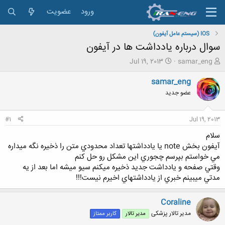
ورود
عضویت
IOS (سیستم عامل آیفون)
سوال درباره يادداشت ها در آيفون
ش
ت
Jul 19, 2013
samar_eng
ر
ا
و
ر
samar_eng
ع
ی
عضو جدید
ک
خ
ن
ش
ن
ر
#1
Jul 19, 2013
د
و
ه
ع
سلام
م
آيفون بخش note يا يادداشتها تعداد محدودي متن را ذخيره نگه ميداره
و
مي خواستم بپرسم چجوري اين مشكل رو حل كنم
ض
وقتي صفحه و يادداشت جديد ذخيره ميكنم سيو ميشه اما بعد از يه
و
مدتي ميبينم خبري از يادداشتهاي اخيرم نيست!!!
ع
Coraline
مدیر تالار پزشکی
مدیر تالار
کاربر ممتاز