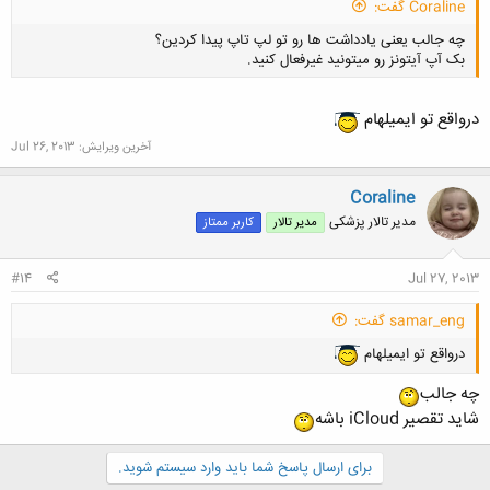
Coraline گفت:
چه جالب یعنی یادداشت ها رو تو لپ تاپ پیدا کردین؟
بک آپ آیتونز رو میتونید غیرفعال کنید.
درواقع تو ایمیلهام
آخرین ویرایش:
Jul 26, 2013
کلیک کنید تا باز شود...
Coraline
مدیر تالار پزشکی
مدیر تالار
کاربر ممتاز
#14
Jul 27, 2013
samar_eng گفت:
درواقع تو ایمیلهام
چه جالب
شاید تقصیر iCloud باشه
برای ارسال پاسخ شما باید وارد سیستم شوید.