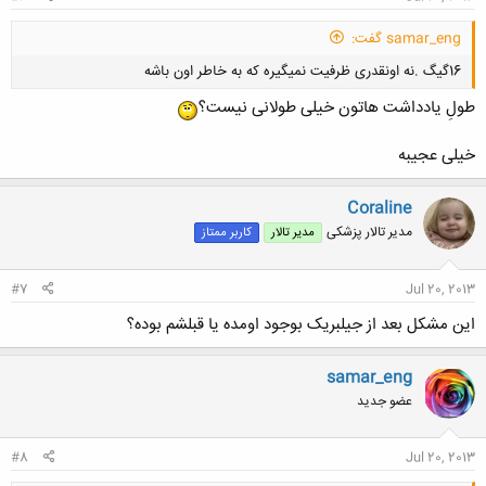
samar_eng گفت:
16گیگ .نه اونقدری ظرفیت نمیگیره که به خاطر اون باشه
طولِ یادداشت هاتون خیلی طولانی نیست؟
خیلی عجیبه
Coraline
کلیک کنید تا باز شود...
مدیر تالار پزشکی
مدیر تالار
کاربر ممتاز
#7
Jul 20, 2013
این مشکل بعد از جیلبریک بوجود اومده یا قبلشم بوده؟
samar_eng
عضو جدید
#8
Jul 20, 2013