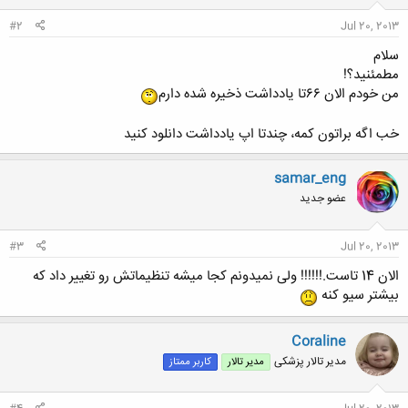
#2
Jul 20, 2013
سلام
مطمئنید؟!
من خودم الان ۶۶تا یادداشت ذخیره شده دارم
خب اگه براتون کمه، چندتا اپ یادداشت دانلود کنید
samar_eng
عضو جدید
#3
Jul 20, 2013
الان 14 تاست.!!!!!! ولی نمیدونم کجا میشه تنظیماتش رو تغییر داد که
بیشتر سیو کنه
Coraline
مدیر تالار پزشکی
مدیر تالار
کاربر ممتاز