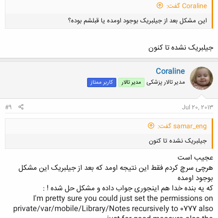
Coraline گفت:
این مشکل بعد از جیلبریک بوجود اومده یا قبلشم بوده؟
جیلبریک نشده تا کنون
Coraline
مدیر تالار پزشکی
مدیر تالار
کاربر ممتاز
کلیک کنید تا باز شود...
#9
Jul 20, 2013
samar_eng گفت:
جیلبریک نشده تا کنون
عجیب است
هرچی سرچ کردم فقط این نتیجه اومد که بعد از جیلبریک این مشکل
بوجود اومده
که یه بنده خدا هم اینجوری جواب داده و مشکل حل شده ! :
I'm pretty sure you could just set the permissions on
کلیک کنید تا باز شود...
private/var/mobile/Library/Notes recursively to 0777 also