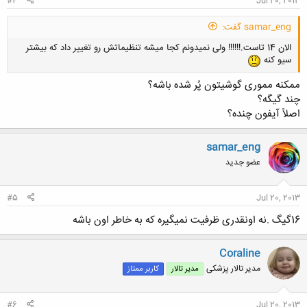
#4
Jul 20, 2013
samar_eng گفت:
الان 14 تاست.!!!!!! ولی نمیدونم کجا میشه تنظیماتش رو تغییر داد که بیشتر
سیو کنه
ممکنه مموری گوشیتون پُر شده باشه؟
چند گیگه؟
اصلاً آیفون چنده؟
samar_eng
عضو جدید
#5
Jul 20, 2013
16گیگ .نه اونقدری ظرفیت نمیگیره که به خاطر اون باشه
Coraline
مدیر تالار پزشکی
مدیر تالار
کاربر ممتاز
#6
Jul 20, 2013