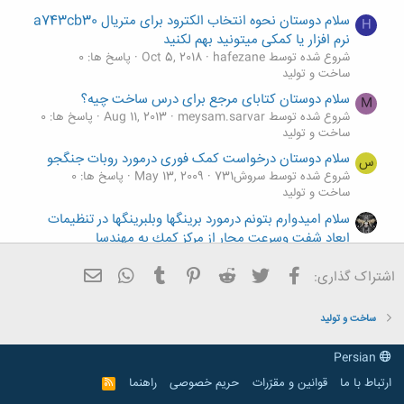
سلام دوستان نحوه انتخاب الکترود برای متریال a743cb30
H
نرم افزار یا کمکی میتونید بهم لکنید
شروع شده توسط hafezane
Oct 5, 2018
پاسخ ها: 0
ساخت و تولید
سلام دوستان کتابای مرجع برای درس ساخت چیه؟
M
شروع شده توسط meysam.sarvar
Aug 11, 2013
پاسخ ها: 0
ساخت و تولید
سلام دوستان درخواست کمک فوری درمورد روبات جنگجو
س
شروع شده توسط سروش731
May 13, 2009
پاسخ ها: 0
ساخت و تولید
سلام اميدوارم بتونم درمورد برينگها وبلبرينگها در تنظيمات
ابعاد شفت وسرعت محار از مركز كمك به مهندسا
شروع شده توسط فرشاد گوجه لو
Dec 24, 2010
پاسخ ها: 2
ساخت و تولید
فیسبوک
تویتر
Reddit
Pinterest
Tumblr
ایمیل
WhatsApp
اشتراک گذاری:
سلام اميدوارم بتونم درمورد برينگها وبلبرينگها در تنظيمات
ابعاد شفت وسرعت محار از مركز كمك به مهندسا
ساخت و تولید
شروع شده توسط فرشاد گوجه لو
Dec 20, 2010
پاسخ ها: 0
ساخت و تولید
Persian
ارتباط با ما
قوانین و مقرّرات
حریم خصوصی
راهنما
R
S