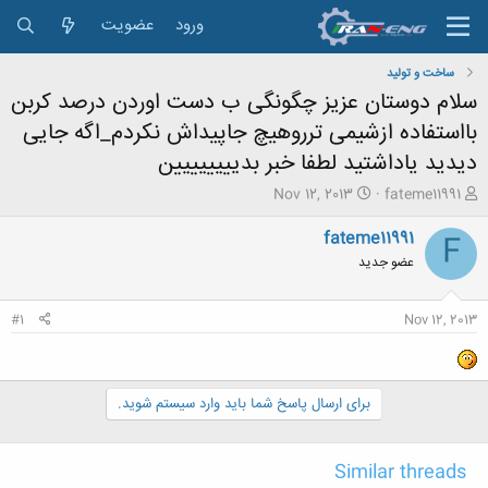
ورود
عضویت
ساخت و تولید
سلام دوستان عزیز چگونگی ب دست اوردن درصد کربن
بااستفاده ازشیمی ترروهیچ جاپیداش نکردم_اگه جایی
دیدید یاداشتید لطفا خبر بدیییییییین
ش
ت
Nov 12, 2013
fateme11991
ر
ا
و
ر
fateme11991
F
ع
ی
عضو جدید
ک
خ
ن
ش
ن
ر
#1
Nov 12, 2013
د
و
ه
ع
م
و
برای ارسال پاسخ شما باید وارد سیستم شوید.
ض
و
ع
Similar threads