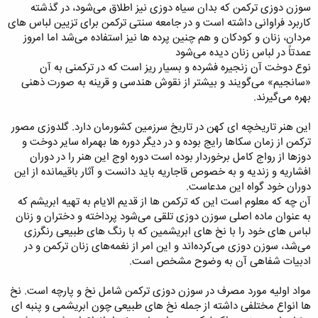
سوزن دوزی ترکمن که بدان سیاه دوزی نیز اطلاق می‌شود، در گذشته
کاربرد فراوانی داشته است و در جامعه سنتی ترکمن برای تزیین لباس های
مردان، زنان و کودکان و هم چنین پرده ها نیز استفاده می‌شد اما امروز
عمدتاً در لباس زنان دیده می‌شود
نوع دوخت آن زنجیره فشرده و بسیار ریز است که در ترکمنی به آن
«سانجیم» می‌گویند و بیشتر از نقوش هندسی و قرینه به صورت ذهنی
بهره می‌گیرند.
این هنر تاریخچه ای کهن در تاریخ سرزمین کشورمان دارد. گلدوزی مصور
ترکمن از زمان سکاها رایج بوده و در دیگر دوره ها بهمراه سایر دوخت و
دوزها از رواج کامل برخوردار بوده است دوره اوج این هنر را در دوران
افشاریه و زندیه و به خصوص قاجاریه باید دانست و آثار باقیمانده از این
دوران خود گواه این مدعاست.
آن چه که معلوم است این که ترکمن ها از قدیم الایام به تهیه ابریشم که
به عنوان ماده اصلی سوزن دوزی تلقی می‌شود پرداخته و دختران و زنان
لباس های خود را با نخ های ابریشمین که با رنگ های طبیعی رنگرزی
می‌شد، سوزن دوزی می‌کرده‌اند و این امر از نغمه‌های زنان ترکمن و در
ادبیات شفاهی آن به وضوح مشخص است.
مواد اولیه مورد مصرف در سوزن دوزی ترکمن شامل نخ و پارچه است. نخ
ها انواع مختلفی داشته از جمله نخ های طبیعی چون ابریشمی ‌و پنبه ای