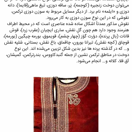
می‌توان دوخت زنجیره (کوجمه)، پَر، ساقه دوزی، تیغ ماهی(قایما)، دانه
دوزی و «ایلمه» نام برد. از دیگر مسایل مربوط به سوزن دوزی ترکمن،
نقوشی که در این نوع سوزن دوزی به کار می‌رود.
نقوش مذکور عمدتاً اشکال ساده شده عناصری است که در محیط اطراف
هنرمند وجود دارد هم چون گلِ نقش، ساری ایچیان (عقرب زرد)، قوش
قانات (بال پرنده)، دؤرت گؤز (چهار چشم)، قویموق، بورمه چیگین (بورمه)،
قوچاق (کچه نقش)، تیرانا بورون، چاقماق، باغ نقش، بستانی، شلپه نقش
و… که در گذشته پرده ها نیز بدین شکل تزیین می‌شده اند. این نوع
دوخت در مناطق ترکمن نشین از جمله گنبدکاووس، بندرترکمن، گمیشان،
آق قلا، کلاله و… انجام می‌شود.