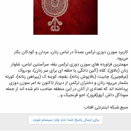
کاربرد سوزن دوزی ترکمن عمدتاً در لباس زنان، مردان و کودکان بکار
می‌رود.
مهمترین فراورده های سوزن دوزی ترکمن یقه، سرآستین لباس، شلوار
زنان (بالاق)، کلاه (آلین دانگی یا حلقه ای برای سر زنان)، بوءروک
(عرقچین)، چابیت (بالاپوش زنانه)، بقچه، کوینه ک (پیراهن زنانه)، کورته
بشمار می‌رود.زنان و دختران ترکمن از دیرباز تاکنون به امر سوزن دوزی
پرداخته اند که تعدادی از آنان در این منطقه صاحب نام شده اند از جمله
سوناگل داش آیق(فروز)، اجو قرنجیک و…
منبع:شبکه اینترنتی افتاب
برای ارسال پاسخ شما باید وارد سیستم شوید.