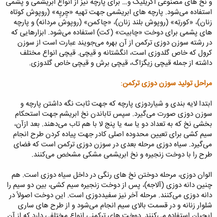
و نخ های مصنوعی اکریلیک و… برای پارچه نیز از انواع ابریشمی ‌و پشمی
‌استفاده می‌شود. پارچه های ابریشمی‌ جهت تهیه «چِرپِه» (روپوش کوتاه
زنان)، «کورتِه» (روپوش بلند زنان)، «چاکمن» (روپوش مردانه) و پارچه
های پشمی ‌برای دوخت «چابیت» (کت) استفاده می‌شود. ابزارهایی که
در رشته سوزن دوزی ترکمن از آن بهره می‌جویند عبارت است از سوزن
کرول که خاص گلدوزی است، انگشتانه و قیچی. قیچی انواع مختلف
داشته از جمله قیچی زیگزاگ، قیچی برش و قیچی خاص گلدوزی.
مراحل تولید سوزن دوزی ترکمن
:
ابتدا لایه بندی و شیاردوزی پارچه که جهت ثابت نگه داشتن پارچه و
سوزن دوزی صورت می‌گیرد. سپس تاباندن نخ ابریشم جهت استحکام
بخشی نخ که به تعداد دو یا سه یا پنج لا با هم تاب می‌دهند. بعد ازآن،
سیم کشی برای تعیین محدوده اصلی کادر جهت پیاده کردن طرح انجام
می‌گیرد. سیاه دوزی مرحله بعدی در سوزن دوزی ترکمن است که فضای
طرح را با دوخت زنجیره و نخ ابریشمی‌ مشکی مشخص می‌کنند.
الوان دوزی، مرحله دوختن نخ های رنگی در داخل سیاه دوزی است. هم
چنین دانه دوزی (آلاجه)، پس از دوخت زنجیره سیم کشی، بین دو سیم را
دانه دوزی می‌کنند. مرحله آخر نیز سفیددوزی است.‌ این دوخت اصولاً در
شلوار زنانه و در قسمت بالای سیم انجام می‌شود و از طرح های ساری
ایچیان استفاده می‌کنند. دوخت های ترکمنی انواع مختلفی دارد که از آن