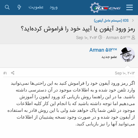
ورود
عضویت
IOS (سیستم عامل آیفون)
رمز ورود آیفون یا آیپد خود را فراموش کرده‌اید؟
ش
ت
Sep 10, 2012
Arman 512™
ر
ا
و
ر
Arman 512™
ع
ی
عضو جدید
ک
خ
ن
ش
ن
ر
#1
Sep 10, 2012
د
و
ه
ع
اگر رمز ورود آیفون خود را فراموش کنید به این راحتی‌ها نمی‌توانید
م
وارد تلفن خود شده و به اطلاعات موجود در آن دسترسی داشته
و
باشید. ما در این راهنما روش بازیابی کد ورود آيفون را آموزش
ض
و
می‌دهیم اما توجه داشته باشید که با انجام این کار کلیه اطلاعات
ع
موجود در تلفن شما پاک خواهد شد ولی با این روش قادر به استفاده
از آیفون خود شده و در صورت وجود نسخه پشتیبان از اطلاعات
می‌توانید آنها را نیز بازیابی کنید.