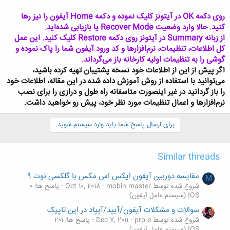
روی دکمه OK در آیتونز کلیک نموده و دکمه Home آیفون را نیز رها
کنید. حالا وارد وضعیت Recover Mode یا بازیابی شده‌اید.
از زبانه Summary در آیتونز روی دکمه Restore کلیک کنید. این عمل
کل اطلاعات، تنظیمات، نرم‌افزارها و کد ورود آیفون شما را پاک نموده و
گوشی را به تنظیمات اولیه کارخانه باز می‌گرداند.
اگر پیش از این از اطلاعات خود نسخه پشتیبان تهیه کرده‌ باشید،
می‌توانید با استفاده از روش آموزش داده شده در این مقاله، اطلاعات خود
را باز گردانید در غیر اینصورت متاسفانه راه طول و درازی را برای نصب
نرم‌افزارها و اعمال تنظیمات مورد نظر خود، پیش رو خواهید داشت.
برای ارسال پاسخ شما باید وارد سیستم شوید.
Similar threads
مقایسه دوربین آیفون ایکس اس مکس با گلکسی نوت 9
M
شروع شده توسط mobin master
Oct 10, 2018
پاسخ ها: 0
IOS (سیستم عامل آیفون)
سوالات و مشکلات آیفون/آیپد/آیپاد در این تاپیک
شروع شده توسط prp-e
Dec 7, 2011
پاسخ ها: 201
IOS (سیستم عامل آیفون)