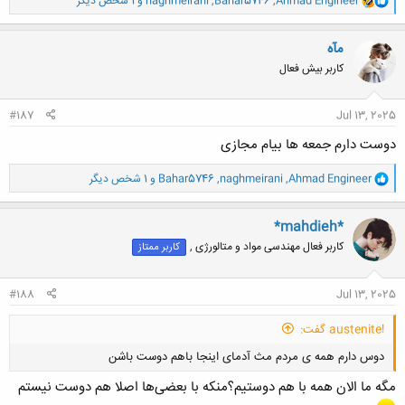
Ahmad Engineer
,
Bahar5746
,
naghmeirani
و 1 شخص دیگر
ا
ک
ن
مآه
ش
کاربر بیش فعال
ه
ا
:
#187
Jul 13, 2025
دوست دارم جمعه ها بیام مجازی
و
Ahmad Engineer
,
naghmeirani
,
Bahar5746
و 1 شخص دیگر
ا
ک
ن
*mahdieh*
ش
کاربر فعال مهندسی مواد و متالورژی ,
کاربر ممتاز
ه
ا
:
#188
Jul 13, 2025
!austenite گفت:
دوس دارم همه ی مردم مث آدمای اینجا باهم دوست باشن
مگه ما الان همه با هم دوستیم؟منکه با بعضی‌ها اصلا هم دوست نیستم