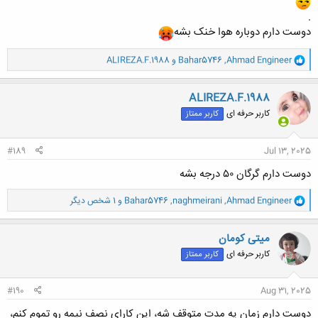
.
دوست دارم دوباره هوا خنک بشه
کلیک کنید تا باز شود...
و
Ahmad Engineer
,
Bahar5746
و
ALIREZA.F.1988
ا
ک
ن
ALIREZA.F.1988
ش
کاربر حرفه ای
کاربر ممتاز
ه
ا
:
#189
Jul 13, 2025
دوست دارم گرگان ۵۰ درجه بشه
و
Ahmad Engineer
,
naghmeirani
,
Bahar5746
و 1 شخص دیگر
ا
ک
ن
میتی کومان
ش
کاربر حرفه ای
کاربر ممتاز
ه
ا
:
#190
Aug 31, 2025
دوست دارم زمان یه مدت متوقف شه، این کارای نصف نیمه رو تموم کنم،