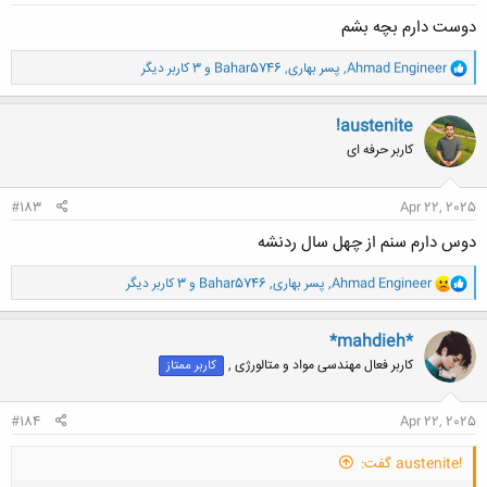
دوست دارم بچه بشم
و
Ahmad Engineer
,
پسر بهاری
,
Bahar5746
و 3 کاربر دیگر
ا
ک
ن
!austenite
ش
کاربر حرفه ای
ه
ا
:
#183
Apr 22, 2025
دوس دارم سنم از چهل سال ردنشه
و
Ahmad Engineer
,
پسر بهاری
,
Bahar5746
و 3 کاربر دیگر
ا
ک
ن
*mahdieh*
ش
کاربر فعال مهندسی مواد و متالورژی ,
کاربر ممتاز
ه
ا
:
#184
Apr 22, 2025
!austenite گفت: