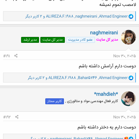
لامصب تموم نمیشه
و
Ahmad Engineer
,
naghmeirani
,
ALIREZA.F.1988
و 2 کاربر دیگر
ا
ک
ن
naghmeirani
ش
مدیر کل سایت
عضو کادر مدیریت
مدیر کل سایت
مدیر ارشد
ه
ا
:
#191
Nov 30, 2025
دوست دارم آرامش داشته باشم
و
Ahmad Engineer
,
Bahar5746
,
ALIREZA.F.1988
و 2 کاربر دیگر
ا
ک
ن
*mahdieh*
ش
کاربر فعال مهندسی مواد و متالورژی ,
کاربر ممتاز
ه
ا
:
#192
Nov 30, 2025
دوست دارم یه دختر داشته باشم
و