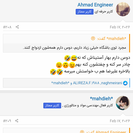
ن
Ahmad Engineer
ش
کاربر حرفه ای
کاربر ممتاز
ه
ا
:
#208
Feb 17, 2026
*mahdieh* گفت:
مجرد توی باشگاه خیلی زیاد داریم، دوس دارم همه‌شون ازدواج کنند.
دوس دارم بهار آستیناش که نه
چادر سر کنه و چفتشون کنه بهم
بالاخره علیرضا هم ب خواستش میرسه
و
naghmeirani
,
ALIREZA.F.1988
و
*mahdieh*
کلیک کنید تا باز شود...
ا
ک
ن
*mahdieh*
ش
کاربر فعال مهندسی مواد و متالورژی ,
کاربر ممتاز
ه
ا
:
#209
Feb 17, 2026
Ahmad Engineer گفت: