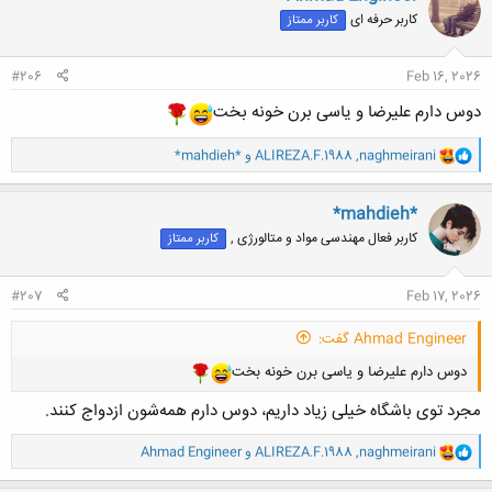
ش
کاربر حرفه ای
کاربر ممتاز
ه
ا
:
#206
Feb 16, 2026
دوس دارم علیرضا و یاسی برن خونه بخت
و
naghmeirani
,
ALIREZA.F.1988
و
*mahdieh*
ا
ک
ن
*mahdieh*
ش
کاربر فعال مهندسی مواد و متالورژی ,
کاربر ممتاز
ه
ا
:
#207
Feb 17, 2026
Ahmad Engineer گفت:
دوس دارم علیرضا و یاسی برن خونه بخت
مجرد توی باشگاه خیلی زیاد داریم، دوس دارم همه‌شون ازدواج کنند.
و
naghmeirani
,
ALIREZA.F.1988
و
Ahmad Engineer
ا
ک