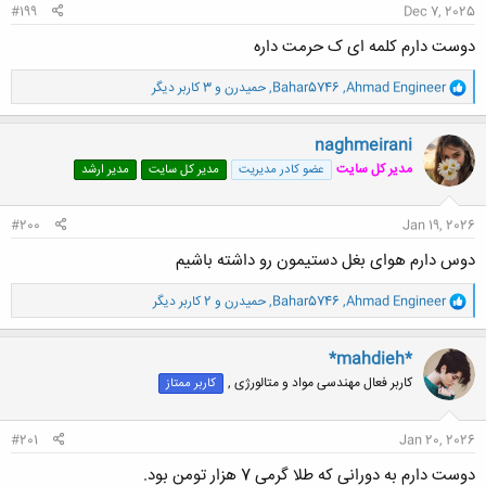
#199
Dec 7, 2025
دوست دارم کلمه ای ک حرمت داره
و
Ahmad Engineer
,
Bahar5746
,
حميدرن
و 3 کاربر دیگر
ا
ک
ن
naghmeirani
ش
مدیر کل سایت
عضو کادر مدیریت
مدیر کل سایت
مدیر ارشد
ه
ا
:
#200
Jan 19, 2026
دوس دارم هوای بغل دستیمون رو داشته باشیم
و
Ahmad Engineer
,
Bahar5746
,
حميدرن
و 2 کاربر دیگر
ا
ک
ن
*mahdieh*
ش
کاربر فعال مهندسی مواد و متالورژی ,
کاربر ممتاز
ه
ا
:
#201
Jan 20, 2026
دوست دارم به دورانی که طلا گرمی 7 هزار تومن بود.