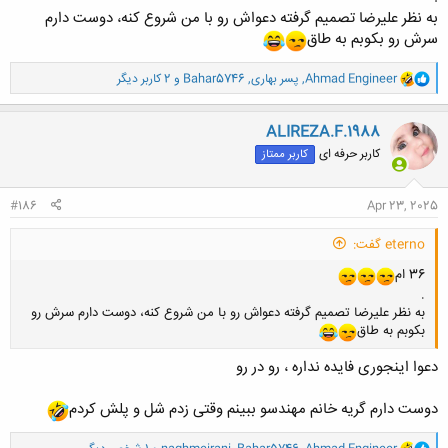
به نظر علیرضا تصمیم گرفته دعواش رو با من شروع کنه، دوست دارم
سرش رو بکوبم به طاق
کلیک کنید تا باز شود...
و
Ahmad Engineer
,
پسر بهاری
,
Bahar5746
و 2 کاربر دیگر
ا
ک
ن
ALIREZA.F.1988
ش
کاربر حرفه ای
کاربر ممتاز
ه
ا
:
#186
Apr 23, 2025
eterno گفت:
36 ام
.
به نظر علیرضا تصمیم گرفته دعواش رو با من شروع کنه، دوست دارم سرش رو
بکوبم به طاق
دعوا اینجوری فایده نداره ، رو در رو
دوست دارم گریه خانم مهندسو ببینم وقتی زدم شل و پلش کردم
و