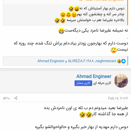
دوس دارم بهار آستیناش که نه
چادر سر کنه و چفتشون کنه بهم
بالاخره علیرضا هم ب خواستش میرسه
نه نمیشه علیرضا نامزد یکی دیگه‌ست
.
دوست دارم که بهارجون زودتر بیاد،دلم براش تنگ شده، چند روزه که
نیست
و
naghmeirani
,
ALIREZA.F.1988
و
Ahmad Engineer
ا
ک
ن
Ahmad Engineer
ش
کاربر حرفه ای
کاربر ممتاز
ه
ا
:
#210
Feb 17, 2026
علیرضا بعید میدونم دم ب تله ی اون نامزدش بده
از همه جا گذاشته کار
دوس دارم مهدیه از بهار خبر بگیره و حالواحوالشو بگیره