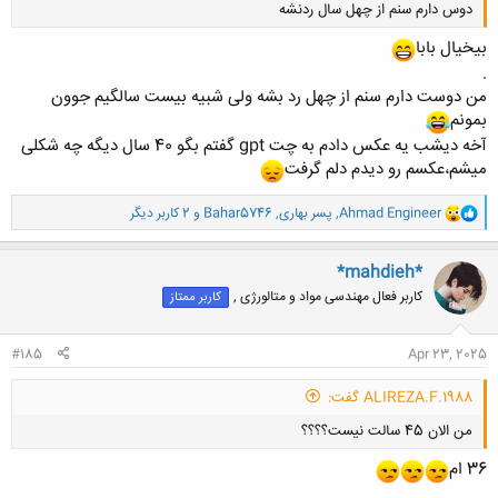
دوس دارم سنم از چهل سال ردنشه
بیخیال بابا
.
من دوست دارم سنم از چهل رد بشه ولی شبیه بیست سالگیم جوون
بمونم
آخه دیشب یه عکس دادم به چت gpt گفتم بگو 40 سال دیگه چه شکلی
کلیک کنید تا باز شود...
میشم،عکسم رو دیدم دلم گرفت
و
Ahmad Engineer
,
پسر بهاری
,
Bahar5746
و 2 کاربر دیگر
ا
ک
ن
*mahdieh*
ش
کاربر فعال مهندسی مواد و متالورژی ,
کاربر ممتاز
ه
ا
:
#185
Apr 23, 2025
ALIREZA.F.1988 گفت:
من الان 45 سالت نیست؟؟؟؟
36 ام
.