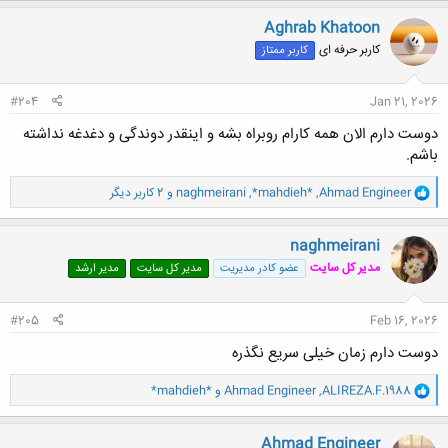
ک
ن
Aghrab Khatoon
ش
کاربر حرفه ای
کاربر ممتاز
ه
ا
:
#204
Jan 21, 2026
دوست دارم الان همه کارام روبراه بشه و اینقدر دوندگی و دغدغه نداشته
باشم.
و
Ahmad Engineer
,
*mahdieh*
,
naghmeirani
و 2 کاربر دیگر
ا
ک
ن
naghmeirani
ش
مدیر کل سایت
عضو کادر مدیریت
مدیر کل سایت
مدیر ارشد
ه
ا
:
#205
Feb 16, 2026
دوست دارم زمان خیلی سریع نگذره
و
ALIREZA.F.1988
,
Ahmad Engineer
و
*mahdieh*
ا
ک
ن
Ahmad Engineer