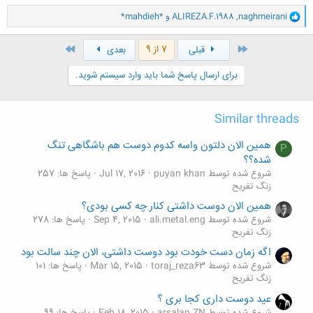
و
naghmeirani
,
ALIREZA.F.1988
و
*mahdieh*
ا
ک
ن
اول
آخر
7 از 9
قبلی
بعدی
ش
ه
برای ارسال پاسخ شما باید وارد سیستم شوید.
ا
:
Similar threads
همین الان دلتون واسه کدوم دوست هم باشگاهی تنگ
P
شده؟؟
شروع شده توسط puyan khan
Jul 17, 2016
پاسخ ها: 257
زنگ تفريح
همین الان دوست داشتی کنار چه کسی بودی؟
شروع شده توسط ali.metal.eng
Sep 4, 2015
پاسخ ها: 278
زنگ تفريح
اگه زمان دست خودت بود دوست داشتی، الان چند سالت بود
شروع شده توسط toraj_reza63
Mar 15, 2015
پاسخ ها: 101
زنگ تفريح
عید دوست داری کجا بری ؟
شروع شده توسط arsalan.ZN
Feb 18, 2015
پاسخ ها: 99