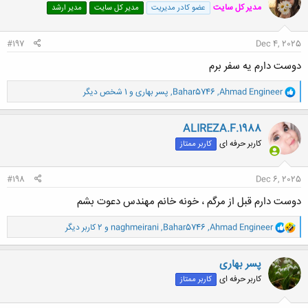
مدیر کل سایت
عضو کادر مدیریت
مدیر کل سایت
مدیر ارشد
ه
ا
:
#197
Dec 4, 2025
دوست دارم یه سفر برم
و
Ahmad Engineer
,
Bahar5746
,
پسر بهاری
و 1 شخص دیگر
ا
ک
ن
ALIREZA.F.1988
ش
کاربر حرفه ای
کاربر ممتاز
ه
ا
:
#198
Dec 6, 2025
دوست دارم قبل از مرگم ، خونه خانم مهندس دعوت بشم
و
Ahmad Engineer
,
Bahar5746
,
naghmeirani
و 2 کاربر دیگر
ا
ک
ن
پسر بهاری
ش
کاربر حرفه ای
کاربر ممتاز
ه
ا
: