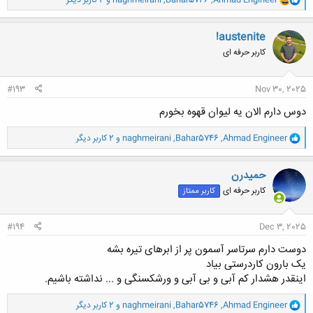
Ahmad Engineer
,
Bahar5746
,
naghmeirani
و 2 کاربر دیگر
ا
ک
ن
!austenite
ش
کاربر حرفه ای
ه
ا
:
#193
Nov 30, 2025
دوس دارم الان یه لیوان قهوه بخورم
و
Ahmad Engineer
,
Bahar5746
,
naghmeirani
و 2 کاربر دیگر
ا
ک
ن
حميدرن
ش
کاربر حرفه ای
کاربر ممتاز
ه
ا
:
#194
Dec 3, 2025
دوست دارم سرتاسر آسمون پر از ابرهای تیره بشه
یک بارون کاردرستی بیاد
اینقدر هشدار کم آبی و بی آبی و ورشکسنگی و ... نداشته باشیم.
و
Ahmad Engineer
,
Bahar5746
,
naghmeirani
و 2 کاربر دیگر