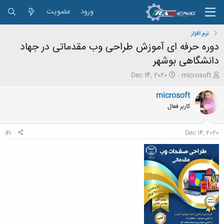
ورود
عضویت
نرم افزار
دوره حرفه ای آموزش طراحی وب مقدماتی در جهاد
دانشگاهی بوشهر
ش
ت
Dec 14, 2020
microsoft
ر
ا
و
ر
microsoft
ع
ی
کاربر فعال
ک
خ
ن
ش
ن
ر
#1
Dec 14, 2020
د
و
ه
ع
م
و
ض
و
ع