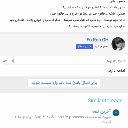
حسن : هان
مادر : یادت نره ها ! گفتی هر کاری بگ میکنیا...!
حسن : باشه ...خانوم حنا بیا ..بیا تو اجازه داد...خانوم حنا..
مادر: مهم نیست ...یه شب که هزار شب نمیشه ...بذار امشب و خوش باشه ..طفلکی خبر
نداره فردا باید بره خانوم حناشو بفروشه....!
Fo.Roo.GH
عضو جدید
کاربر ممتاز
#3
Sep 13, 2009
ادامه دارد...
برای ارسال پاسخ شما باید وارد سیستم شوید.
Similar threads
آخرين قصه
P
شروع شده توسط pretty princess
Aug 6, 2009
پاسخ ها: 1
ادبیات