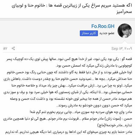
اگه هستید میریم سراغ یکی از زیباترین قصه ها : خانوم حنا و لوبیای
سحرآمیز
Fo.Roo.GH
عضو جدید
کاربر ممتاز
#2
Sep 13, 2009
قصه گو : یکی بود یکی نبود، غیر از خدا هیچ کس نبود..سالها پیش توی یک ده کوچیک پسر
کوچولویی با مادرش زندگی میکرد که اسمش حسن بود.
اونا خیلی فقیر بودند و از مال دنیا فقط یه گاو داشتند که چون حنایی رنگ بود حسن خانوم
حنا صداش میکرد...بچه ها ...نمیدونید حسن خانوم حنا رو چقدر دوست داشت..باهاش بازی
میکرد..اونو به چرا می برد...ازش مراقبت میکرد...بهش چیز یاد میداد و خلاصه خانوم حنا
حسابی مونسش بود...تا اینکه، یکی از شبای زمستون که هوا خیلی سرد بود و برف و سوز بدی
هم میومد مادر حسن از همه جا بیخبر توی خونه نشسته بود و داشت کت حسن و وصله
میکرد که حسن دوون دوون خودشو به مادرش رسوند..
مادر: وای چه هوای سردیه چه سوزی میاد...چایی بریزم بخورم تنم گرم شه!
حسن : (سوت زنان) مادر جونم سلام ...قربونت برم مادر جونم...هیچ کی تو دنیا همچین مادری
نداره...مادر خودمه!(ماچ)
مادر: حتما بازم یه چیزی میخوای که این اداها رو درمیاری..اما دیگه هیچی نداریم..آه نداریم