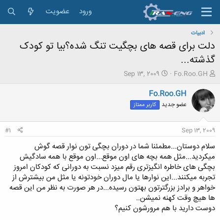
ورود
عضویت
ادبیات
دلت برای قصه های بچگیت تنگ شده؟بیا تو کودک
گذشته...
ش
ت
Sep 13, 2009
Fo.Roo.GH
ر
ا
و
ر
Fo.Roo.GH
ع
ی
عضو جدید
کاربر ممتاز
ک
خ
ن
ش
ن
ر
#1
Sep 13, 2009
د
و
ه
ع
سلام دوستان...مطمئنا شما در دوران بچگی تون نوار قصه گوش
م
میکردید...مثل همه بچه های اون موقع...اون موقع با همه سادگیش
و
بچگی های خاطره انگیزتری رقم میزد نسبت به دورانی که کودکان امروز
ض
تجربه میکنند...این نوارها یا مال دوران خودتونه یا مثل من بیشترش از
و
خواهر و برادز بزرگترتون بهتون رسیده...در هر صورت به نظر من این قصه
ع
ها هیچ وقت کهنه نمیشن..
دوست دارید با هم مرورشون کنیم؟