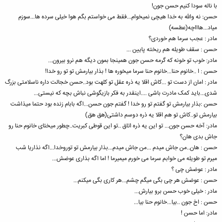
با ناله سودا کنیم حسن جون!
حسن: نه والله به خدا هیچی نمیخوام...فقط می خواستم بگم هوا خیلی سرده ها...سوزم
میاد...هاااچه(عطسه)
مادر : عجب سرما هم خوردی؟
حسن : سقف طویله هم ریخته پایین ...
مادر: خوب تو خونه که گرمه حسن جون همینجا بمون دیگه هم نرو بیرون...
حسن : ا ..خانوم حنا...خانوم حنا سرما میخوره ها ! بذار بیارمش تو تو رو خدا!
مادر : امان از دست تو ...کاش اقلا یه ذره عقل تو کلهت بود..حسن خجالت داره ناسلامتی بزرگ
شدی...باید کمک مادرت باشی ....اینقدر به فکر بازیگوشی نباش بچه که نیستی...
حسن :بذار بیارمش تو گفتم تو رو خدا ! گفتم جون حسن...اگه بابام زنده بود حتما میذاشت
بیارمش تو..کاش تو هم اقلا یه ذره دوسم داشتی(هق هق)
مادر: آخه حسن جون... تو این یه ذره اتاق ..تو این قوطی کبریت..چطور میخئای خانوم حنا رو
جاش بدی هان؟
حسن : هان..من جاش میدم ...من جاش میدم...بذار بیارمش تو توروخدا...اگه نذاریا شب
میرم تو طویله می خوابم سرما می خورم میمیرما ! اما اگه بذاری عوضش...
مادر : عوضش چی ؟
حسن : عوضش هر چی بگی میگم چشم...هر کاری بگی میکنم...
مادر : خیلی خوب حسن برو بیارش...
حسن : اخ جون ..بیا...خانوم حنا بیا...
مادر: اما حسن !