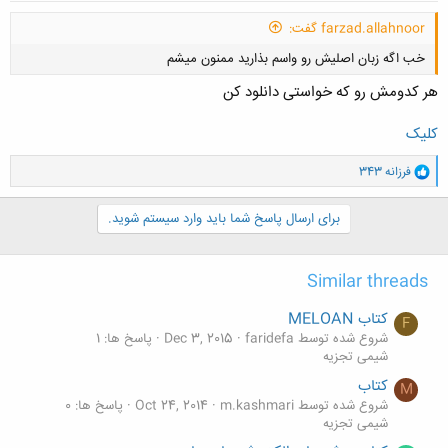
farzad.allahnoor گفت:
خب اگه زبان اصلیش رو واسم بذارید ممنون میشم
هر کدومش رو که خواستی دانلود کن
کلیک
و
فرزانه 343
ا
کلیک کنید تا باز شود...
ک
ن
برای ارسال پاسخ شما باید وارد سیستم شوید.
ش
ه
ا
Similar threads
:
کتاب MELOAN
F
شروع شده توسط faridefa
Dec 3, 2015
پاسخ ها: 1
شیمی تجزیه
کتاب
M
شروع شده توسط m.kashmari
Oct 24, 2014
پاسخ ها: 0
شیمی تجزیه