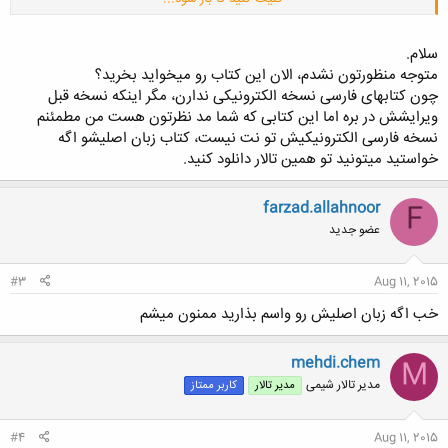
http://iup.ac.ir/index.aspx?pid=297&productID=3915
سلام.
متوجه منظورتون نشدم، الان این کتاب رو میخواید بخرید؟
چون کتابهای فارسی نسخه الکترونیکی ندارن، مگر اینکه نسخه قبل
با تشکر
ویرایشش در بره اما این کتابی که شما مد نظرتون هست من مطمئنم
نسخه فارسی الکترونیکیش تو نت نیست، کتاب زبان اصلیشو اگه
خواستید میتونید تو همین تالار دانلود کنید.
farzad.allahnoor
F
عضو جدید
#3
Aug 11, 2015
خب اگه زبان اصلیش رو واسم بذارید ممنون میشم
mehdi.chem
M
مدیر تالار شیمی
مدیر تالار
کاربر ممتاز
#4
Aug 11, 2015