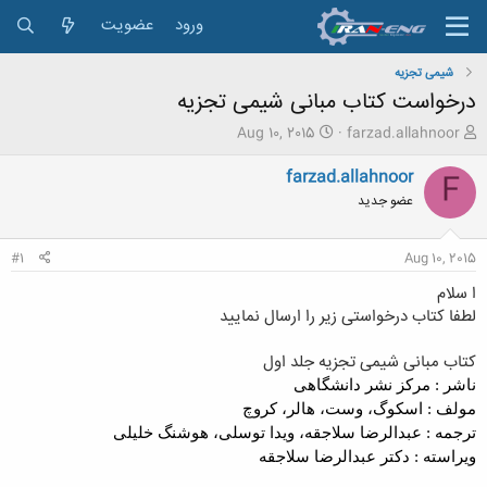
ورود
عضویت
شیمی تجزیه
درخواست کتاب مبانی شیمی تجزیه
ش
ت
Aug 10, 2015
farzad.allahnoor
ر
ا
و
ر
farzad.allahnoor
F
ع
ی
عضو جدید
ک
خ
ن
ش
ن
ر
#1
Aug 10, 2015
د
و
ه
ع
ا سلام
م
لطفا کتاب درخواستی زیر را ارسال نمایید
و
ض
کتاب مبانی شیمی تجزیه جلد اول
و
ع
ناشر : مركز نشر دانشگاهی
مولف : اسكوگ، وست، هالر، كروچ
ترجمه : عبدالرضا سلاجقه، ویدا توسلی، هوشنگ خلیلی
ویراسته : دكتر عبدالرضا سلاجقه