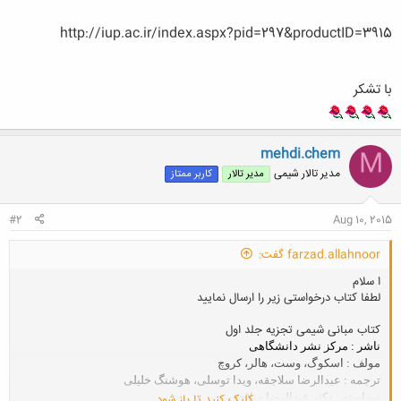
http://iup.ac.ir/index.aspx?pid=297&productID=3915
با تشکر
mehdi.chem
M
مدیر تالار شیمی
مدیر تالار
کاربر ممتاز
#2
Aug 10, 2015
farzad.allahnoor گفت:
ا سلام
لطفا کتاب درخواستی زیر را ارسال نمایید
کتاب مبانی شیمی تجزیه جلد اول
ناشر : مركز نشر دانشگاهی
مولف : اسكوگ، وست، هالر، كروچ
ترجمه : عبدالرضا سلاجقه، ویدا توسلی، هوشنگ خلیلی
ویراسته : دكتر عبدالرضا سلاجقه
کلیک کنید تا باز شود...