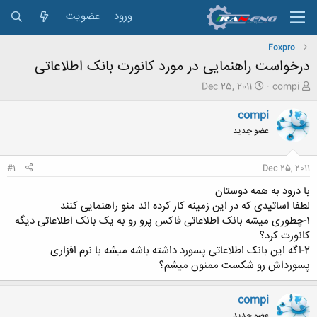
ورود
عضویت
Foxpro
درخواست راهنمایی در مورد کانورت بانک اطلاعاتی
ش
ت
Dec 25, 2011
compi
ر
ا
و
ر
compi
ع
ی
عضو جدید
ک
خ
ن
ش
ن
ر
#1
Dec 25, 2011
د
و
ه
ع
با درود به همه دوستان
م
لطفا اساتیدی که در این زمینه کار کرده اند منو راهنمایی کنند
و
1-چطوری میشه بانک اطلاعاتی فاکس پرو رو به یک بانک اطلاعاتی دیگه
ض
کانورت کرد؟
و
2-اگه این بانک اطلاعاتی پسورد داشته باشه میشه با نرم افزاری
ع
پسورداش رو شکست ممنون میشم؟
compi
عضو جدید