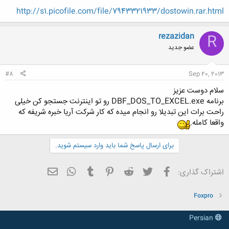
http://s1.picofile.com/file/7943321933/dostowin.rar.html
rezazidan
R
عضو جدید
#8
Sep 20, 2013
سلام دوست عزیز
برنامه DBF_DOS_TO_EXCEL.exe رو تو اینترنت جستجو کن خیلی
راحت برات این تبدیلا رو انجام میده که کار شرکت آریا خبره شریفه که
واقعا کامله.
برای ارسال پاسخ شما باید وارد سیستم شوید.
فیسبوک
تویتر
Reddit
Pinterest
Tumblr
ایمیل
WhatsApp
اشتراک گذاری:
Foxpro
Persian