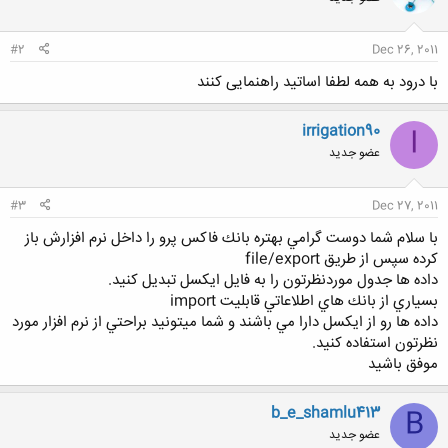
#2
Dec 26, 2011
با درود به همه لطفا اساتید راهنمایی کنند
irrigation90
I
عضو جدید
#3
Dec 27, 2011
با سلام شما دوست گرامي بهتره بانك فاكس پرو را داخل نرم افزارش باز
كرده سپس از طريق file/export
داده ها جدول موردنظرتون را به فايل ايكسل تبديل كنيد.
بسياري از بانك هاي اطلاعاتي قابليت import
داده ها رو از ايكسل دارا مي باشند و شما ميتونيد براحتي از نرم افزار مورد
نظرتون استفاده كنيد.
موفق باشيد
b_e_shamlu413
B
عضو جدید