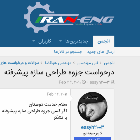
انجمن
جدیدترین‌ها
کاربران
ارسال های جدید
جستجو در تالارها
انجمن
فنی مهندسی
مهندسی هوافضا
سوالات و درخواست های
درخواست جزوه طراحی سازه پیشرفته
ش
ت
Feb 24, 2011
essyh2003
ر
ا
و
ر
Feb 24, 2011
ع
ی
سلام خدمت دوستان
ک
خ
ن
ش
اگر کسی جزوه طراحی سازه پیشرفته ار
ن
ر
با تشکر
د
و
essyh2003
ه
ع
م
کاربر حرفه ای
و
کاربر ممتاز