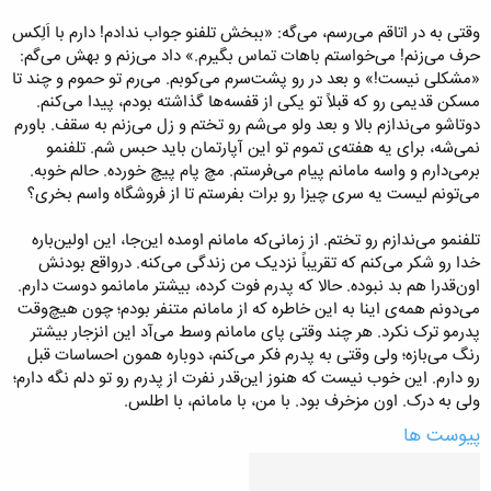
وقتی به در اتاقم می‌رسم، می‌گه: «ببخش تلفنو جواب ندادم! دارم با اَلِکس
حرف می‌زنم! می‌خواستم باهات تماس بگیرم.» داد می‌زنم و بهش می‌گم:
«مشکلی نیست!» و بعد در رو پشت‌سرم می‌کوبم. می‌رم تو حموم و چند تا
مسکن قدیمی رو که قبلاً تو یکی از قفسه‌ها گذاشته بودم، پیدا می‌کنم.
دو‌تاشو می‌ندازم بالا و بعد ولو می‌شم رو تختم و زل می‌زنم به سقف. باورم
نمی‌شه، برای یه هفته‌ی تموم تو این آپارتمان باید حبس شم. تلفنمو
برمی‌دارم و واسه مامانم پیام می‌فرستم. مچ پام پیچ خورده. حالم خوبه.
می‌تونم لیست یه سری چیزا رو برات بفرستم تا از فروشگاه واسم بخری؟
تلفنمو می‌ندازم رو تختم. از زمانی‌که مامانم اومده این‌جا، این اولین‌باره
خدا رو شکر می‌کنم که تقریباً نزدیک من زندگی می‌کنه. درواقع بودنش
اون‌قدرا هم بد نبوده. حالا که پدرم فوت کرده، بیشتر مامانمو دوست دارم.
می‌دونم همه‌ی اینا به این خاطره که از مامانم متنفر بودم؛ چون هیچ‌وقت
پدرمو ترک نکرد. هر چند وقتی پای مامانم وسط می‌آد این انزجار بیشتر
رنگ می‌بازه؛ ولی وقتی به پدرم فکر می‌کنم، دوباره همون احساسات قبل
رو دارم. این خوب نیست که هنوز این‌قدر نفرت از پدرم رو تو دلم نگه دارم؛
ولی به درک. اون مزخرف بود. با من، با مامانم، با اطلس.
پیوست ها