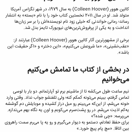
کالین هوور (Colleen Hoover) به سال 1979، در شهر تگزاس آمریکا
متولد شد. او در سال 2011 نخستین کتاب خود را با نام «بسته» به انتشار
رساند؛ رمانی خواندنی که خیلی زود نام نویسنده‌اش را بر سر زبان‌ها
انداخت و به یکی از پرفروش‌ترین‌های نیویورک تایمز بدل شد.
برخی از مشهورترین آثار کالین هوور (Colleen Hoover) عبارتند از:
«عقب‌نشینی»، «ما شروعش می‌کنیم»، «این دختر» و «اگر حقیقت این
باشد».
در بخشی از کتاب ما تمامش می‌کنیم
می‌خوانیم​
نیم ساعت طول می‌کشه تا از ماشینم برم تو آپارتمانم. دو بار با لوسی
تماس گرفتم، ببینم می‌تونه کمکم کنه؛ ولی تلفنشو جواب نداد. وقتی وارد
خونه می‌شم، از این‌که می‌بینم رو مبل دراز کشیده و موبایلش دم گوششه
یه‌کم اذیت می‌شم. در رو پشت‌سرم می‌کوبم و اون یه نگاه بهم می‌ندازه.
می‌پرسه: «چی شده؟»
برای حفظ تعادلم، دستمو به دیوار می‌گیرم و رو یه پا می‌رم سمت راهروی
بین اتاقا. «مچ پام پیچ خورد.»