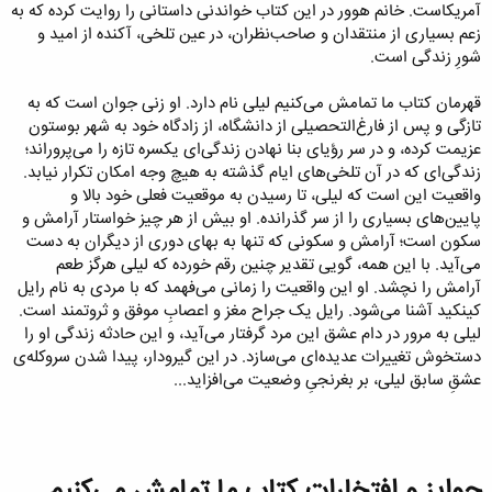
آمریکاست. خانم هوور در این کتاب خواندنی داستانی را روایت کرده که به
زعم بسیاری از منتقدان و صاحب‌نظران، در عین تلخی، آکنده از امید و
شورِ زندگی است.
قهرمان کتاب ما تمامش می‌کنیم لیلی نام دارد. او زنی جوان است که به
تازگی و پس از فارغ‌التحصیلی از دانشگاه، از زادگاه خود به شهر بوستون
عزیمت کرده، و در سر رؤیای بنا نهادن زندگی‌ای یکسره تازه را می‌پروراند؛
زندگی‌ای که در آن تلخی‌های ایام گذشته به هیچ وجه امکان تکرار نیابد.
واقعیت این است که لیلی، تا رسیدن به موقعیت فعلی خود بالا و
پایین‌های بسیاری را از سر گذرانده. او بیش از هر چیز خواستار آرامش و
سکون است؛ آرامش و سکونی که تنها به بهای دوری از دیگران به دست
می‌آید. با این همه، گویی تقدیر چنین رقم خورده که لیلی هرگز طعم
آرامش را نچشد. او این واقعیت را زمانی می‌فهمد که با مردی به نام رایل
کینکید آشنا می‌شود. رایل یک جراح مغز و اعصابِ موفق و ثروتمند است.
لیلی به مرور در دام عشق این مرد گرفتار می‌آید، و این حادثه زندگی او را
دستخوش تغییرات عدیده‌ای می‌سازد. در این گیرودار، پیدا شدن سروکله‌ی
عشقِ سابق لیلی، بر بغرنجیِ وضعیت می‌افزاید...
جوایز و افتخارات کتاب ما تمامش می‌کنیم​