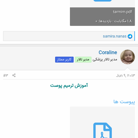
tarmim.pdf
1.8 مگایابت · بازدیدها: 0
و
samira.nanas
ا
ک
ن
Coraline
ش
مدیر تالار پزشکی
مدیر تالار
کاربر ممتاز
ه
ا
:
#3
Jun 9, 2013
آموزش ترمیم
پوست
پیوست ها