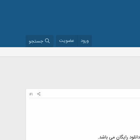
ورود
عضویت
جستجو
#1