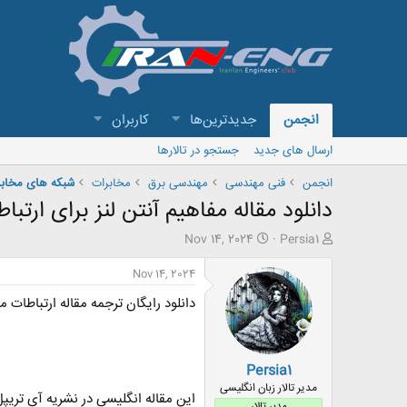
انجمن
جدیدترین‌ها
کاربران
ارسال های جدید
جستجو در تالارها
انجمن
فنی مهندسی
مهندسی برق
مخابرات
شبکه های مخابر
دانلود مقاله مفاهیم آنتن لنز برای ارتبا
ش
ت
Nov 14, 2024
Persia1
ر
ا
و
ر
Nov 14, 2024
ع
ی
دانلود رایگان ترجمه مقاله ارتباطات ماه
ک
خ
ن
ش
ن
ر
د
و
Persia1
ه
ع
م
مدیر تالار زبان انگلیسی
این مقاله انگلیسی در نشریه آی تریپل ای در 7 صفحه در سال 1986 منتشر شده و ترجمه آن 9 صفحه بوده و آماده د
و
مدیر تالار