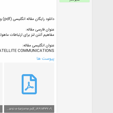
ض
و
ع
دانلود رایگان مقاله انگلیسی (pdf) و ترجمه فارسی (pdf + word)
عنوان فارسی مقاله:
مفاهیم آنتن لنز برای ارتباطات ماهوار
عنوان انگلیسی مقاله:
ATELLITE COMMUNICATIONS
پیوست ها
1661743209_F1869-Farsi-e-tarjome.pdf