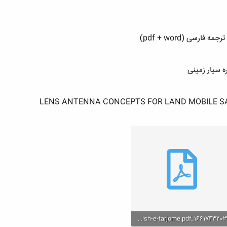
ه سیار زمینی
LENS ANTENNA CONCEPTS FOR LAND MOBILE S
1661743203_F1869-English-e-tarjome.pdf