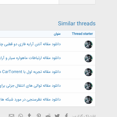
337.8 کیلوبایت · بازدیدها: 0
2
Similar threads
Thread starter
عنوان
دانلود مقاله آنتن آرایه فازی دو قطبی 
دانلود مقاله ارتباطات ماهواره سیار و آرای
دانلود مقاله تجربه اول با CarTorrent در یک شبکه تست شده واقعی موردی – IEEE 2007
دانلود مقاله توالی های انتقال جزئی برای کاهش PAPR (آی تر
دانلود مقاله نظرسنجی در مورد شبکه های س
فیسبوک
تویتر
Reddit
Pinterest
Tumblr
ایمیل
WhatsApp
اشتراک گذاری: