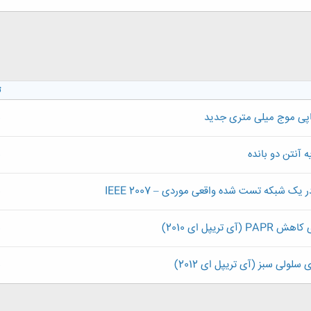
322. کیلوبایت · بازدیدها: 0
ت
چاپی موج میلی متری جدید
ش
ه آنتن دو بانده
ش
ش
یپل ای 2010)
ش
لولی سبز (آی تریپل ای 2012)
ش