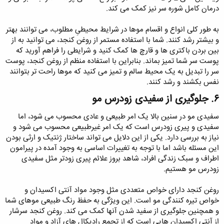
درمان کامل شوره سر نیز کمک می کند.
به طور کلی انواع و اقسام موها در شرایط محیطیِ مطلوب، می توانند بهتر
و بیشتر رشد کنند. شما با استفاده مستمر از روغن کنجد، می توانید به از
بین بردن باکتری ها و قارچ ها کمک کنید و شرایطی را فراهم آورید که
پوست سر شما تمیز بماند. بنابراین با استفاده منظم از روغن کنجد، پوست
سر را تبدیل به یک محیط سالم و تمیز می کنید که موها راحت تر بتوانند
نفس بکشند و رشد کنند.
۶. جلوگیری از سفیدی زودرس مو​
سفیدی مو در سنین بالا یک امر طبیعی و عادی محسوب می شود، اما
سفیدی و پیری زودرس است که یک امر غیرطبیعی محسوب می شود و
نیاز به بررسی دارد. یکی از این دلایل می تواند ساختار ژنتیک و ارثی بودن
این مسئله باشد اما با توجه به تغییرات اساسی به وجود آمده در پیرامون
اطراف و سبک زندگی افراد، شاهد بروز علائم پیری زودتر مثل سفیدی
زودرس مو هستیم.
روغن کنجد دارای خواص متعددی مثل وجود مواد آنتی اکسیدان و
خواص تیره کنندگی مو است. این ویژگی به حفظ رنگ طبیعی موهای شما
و همچنین جلوگیری از سفید شدن آنها کمک می کند. روغن کنجد سرشار
از آنتی اکسیدان هایی است که از تجمع رادیکال های آزاد و مواد