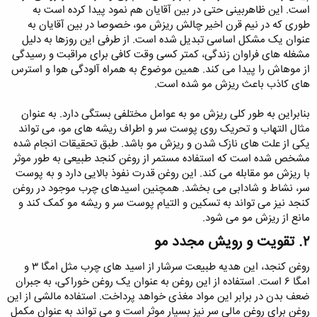
است. این ظاهربینی حتی در بین آقایان هم نمود پیدا کرده است به
طوری که در نیم قرن اخیر چالش ریزش مو، خصوصا در بین آقایان به
عنوان یک مشکل اساسی تبدیل شده است. از طرفی این روزها به دلیل
مشغله ‌های فراوان زندگی، کمتر کسی وقت کافی برای مراقبت و رسیدگی
از موهاش را پیدا می کند. همین موضوع به همراه آلودگی هوا و استرس
های کاذب باعث ریزش مو شده است.
بنابراین به طور کلی ریزش مو به عوامل مختلفی بستگی دارد. به عنوان
مثال التهاب و تحریک روی پوست سر و اطراف ریشه‌ های مو، می تواند
یکی از علت های نازک شدن و ریزش مو باشد. طبق تحقیقات انجام شده
مشخص شده است که استفاده مستمر از روغن کنجد طبیعی به طور موثر
با ریزش مو مقابله می کند. این روغن قدرت نفوذ بالایی دارد و به پوست
سر، نشاط و شادابی می بخشد. همچنین اسیدهای چرب موجود در روغن
کنجد نیز می تواند به تسکین و التیام پوست سر و ریشه مو کمک کند و
مانع از ریزش مو می شود.
۲. تقویت و رویش مجدد مو​
روغن کنجد، این هدیه طبیعت سرشار از اسید های چرب مثل امگا ۳ و
امگا ۶ است. استفاده از این روغن به عنوان یک روغن خوراکی، به جبران
ضعف بدن در برابر این مواد مغذی خواهد پرداخت. استفاده مالشی از این
روغن برای روغن مالی سر نیز بسیار موثر است و می تواند به عنوان مکمل