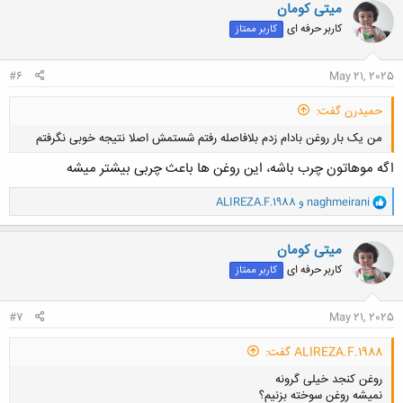
ن
میتی کومان
ش
کاربر حرفه ای
کاربر ممتاز
ه
ا
:
#6
May 21, 2025
حميدرن گفت:
من یک بار روغن بادام زدم بلافاصله رفتم شستمش اصلا نتیجه خوبی نگرفتم
اگه موهاتون چرب باشه، این روغن ها باعث چربی بیشتر میشه
و
naghmeirani
و
ALIREZA.F.1988
ا
ک
ن
میتی کومان
کلیک کنید تا باز شود...
ش
کاربر حرفه ای
کاربر ممتاز
ه
ا
:
#7
May 21, 2025
ALIREZA.F.1988 گفت:
روغن کنجد خیلی گرونه
نمیشه روغن سوخته بزنیم؟