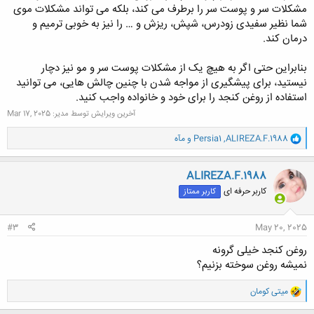
مشکلات سر و پوست سر را برطرف می کند، بلکه می تواند مشکلات موی
شما نظیر سفیدی زودرس، شپش، ریزش و … را نیز به خوبی ترمیم و
درمان کند.
بنابراین حتی اگر به هیچ یک از مشکلات پوست سر و مو نیز دچار
نیستید، برای پیشگیری از مواجه شدن با چنین چالش هایی، می توانید
استفاده از روغن کنجد را برای خود و خانواده واجب کنید.
آخرین ویرایش توسط مدیر:
Mar 17, 2025
و
ALIREZA.F.1988
,
Persia1
و
مآه
ا
ک
ن
ALIREZA.F.1988
ش
کاربر حرفه ای
کاربر ممتاز
ه
ا
:
#3
May 20, 2025
روغن کنجد خیلی گرونه
نمیشه روغن سوخته بزنیم؟
و
میتی کومان
ا
ک