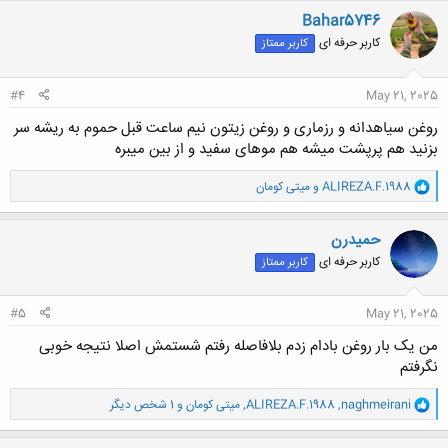
ن
Bahar5746
ش
کاربر حرفه ای
کاربر ممتاز
ه
ا
:
#4
May 21, 2025
روغن سیاهدانه و رزماری و روغن زیتون نیم ساعت قبل حموم به ریشه سر
بزنید هم پرپشت میشه هم موهای سفید و از بین میبره
و
ALIREZA.F.1988
و
میتی کومان
ا
ک
ن
حميدرن
ش
کاربر حرفه ای
کاربر ممتاز
ه
ا
:
#5
May 21, 2025
من یک بار روغن بادام زدم بلافاصله رفتم شستمش اصلا نتیجه خوبی
نگرفتم
و
naghmeirani
,
ALIREZA.F.1988
,
میتی کومان
و 1 شخص دیگر
ا
ک