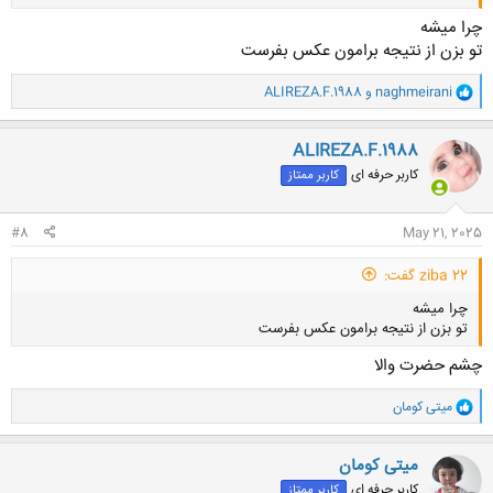
چرا میشه
تو بزن از نتیجه برامون عکس بفرست
و
naghmeirani
و
ALIREZA.F.1988
ا
کلیک کنید تا باز شود...
ک
ن
ALIREZA.F.1988
ش
کاربر حرفه ای
کاربر ممتاز
ه
ا
:
#8
May 21, 2025
ziba 22 گفت:
چرا میشه
تو بزن از نتیجه برامون عکس بفرست
چشم حضرت والا
و
میتی کومان
ا
ک
کلیک کنید تا باز شود...
ن
میتی کومان
ش
کاربر حرفه ای
کاربر ممتاز
ه