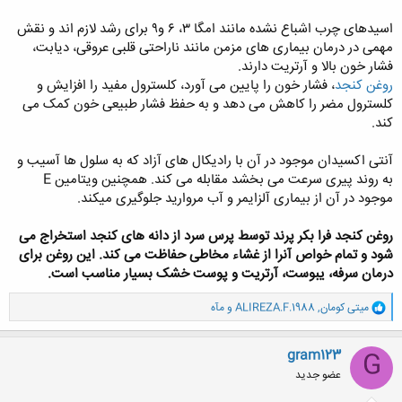
اسیدهای چرب اشباع نشده مانند امگا ۳، ۶ و۹ برای رشد لازم اند و نقش
مهمی در درمان بیماری های مزمن مانند ناراحتی قلبی عروقی، دیابت،
فشار خون بالا و آرتریت دارند.
روغن کنجد
، فشار خون را پایین می آورد، کلسترول مفید را افزایش و
کلسترول مضر را کاهش می دهد و به حفظ فشار طبیعی خون کمک می
کند.
آنتی اکسیدان موجود در آن با رادیکال های آزاد که به سلول ها آسیب و
به روند پیری سرعت می بخشد مقابله می کند. همچنین ویتامین E
موجود در آن از بیماری آلزایمر و آب مروارید جلوگیری میکند.
روغن کنجد فرا بکر پرند توسط پرس سرد از دانه های کنجد استخراج می
شود و تمام خواص آنرا از غشاء مخاطی حفاظت می کند. این روغن برای
درمان سرفه، یبوست، آرتریت و پوست خشک بسیار مناسب است.
و
میتی کومان
,
ALIREZA.F.1988
و
مآه
ا
ک
ن
gram123
G
ش
عضو جدید
ه
ا