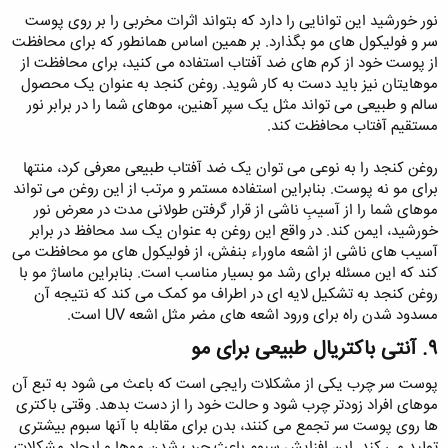
نور خورشید این توانایی را دارد که بتواند اثرات مخربی را بر روی پوست
سر و فولیکول‌ های مو بگذارد. بر همین اساس همانطور که برای محافظت
از پوست خود از کرم‌ های ضد آفتاب استفاده می ‌کنید، برای محافظت از
موهایتان نیز باید دست به کار شوید. روغن کنجد به عنوان یک محصول
سالم و طبیعی می تواند مثل یک سپر آهنین، موهای شما را در برابر نور
مستقیم آفتاب محافظت کند.
روغن کنجد را به نوعی می توان یک ضد آفتاب طبیعی معرفی کرد، منتها
برای مو نه پوست. بنابراین استفاده مستمر و مرتب از این روغن می تواند
موهای شما را از آسیبِ ناشی از قرار گرفتن طولانی مدت در معرض نور
خورشید، ایمن کند. در واقع این روغن به عنوان یک سد محافظ در برابر
آسیب های ناشی از اشعه ماوراء بنفش، از فولیکول های مو محافظت می
کند که این مسئله برای رشد مو بسیار مناسب است. بنابراین ماساژ مو با
روغن کنجد به تشکیل لایه ای در اطراف مو کمک می کند که نتیجه آن
مسدود شدن راه برای ورود اشعه های مضر مثل اشعه UV است.
۹. آنتی باکتریال طبیعی برای مو​
پوست سر چرب یکی از مشکلات رایجی است که باعث می شود به تبع آن
موهای افراد زودتر چرب شود و حالت خود را از دست بدهد. وقتی باکتری
‌ها روی پوست سر تجمع می ‌کنند، بدن برای مقابله با آنها سبوم بیشتری
تولید می‌ کند. این افزایش سبوم باعث چرب شدن موها و ایجاد مشکلات