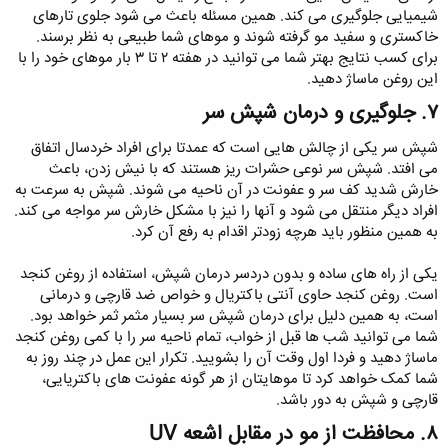
شیمیایی جلوگیری می کند. همین مسئله باعث می شود جلوی تارهای
خاکستری و سفید مو گرفته شوند و موهای شما طبیعی به نظر برسند.
برای کسب نتایج بهتر شما می توانید در هفته ۲ تا ۳ بار موهای خود را با
این روغن ماساژ دهید.
۷. جلوگیری و درمان شپش سر​
شپش سر یکی از چالش هایی است که عمدتا برای افراد خردسال اتفاق
می افتد. شپش سر نوعی حشرات ریز هستند که با نیش زدن، باعث
خارش شدید کف سر و عفونت در آن ناحیه می‌ شوند. شپش به سرعت به
افراد دیگر منتقل می شود و آنها را نیز با مشکل خارش سر مواجه می کند.
به همین منظور باید هرچه زودتر اقدام به رفع آن کرد.
یکی از راه‌ های ساده و بدون دردسر درمان شپش، استفاده از روغن کنجد
است. روغن کنجد حاوی آنتی ‌باکتریال و خواص ضد قارچی و درمانی
است، به همین دلیل برای درمان شپش سر بسیار مثمر ثمر خواهد بود.
شما می توانید شب ها قبل از خواب، تمام ناحیه سر را با کمی روغن کنجد
ماساژ دهید و فردا اول وقت آن را بشویید. تکرار این عمل در چند روز به
شما کمک خواهد کرد تا موهایتان از هر گونه عفونت های باکتریایی،
قارچی و شپش به دور باشد.
۸. محافظت از مو در مقابل اشعه UV​