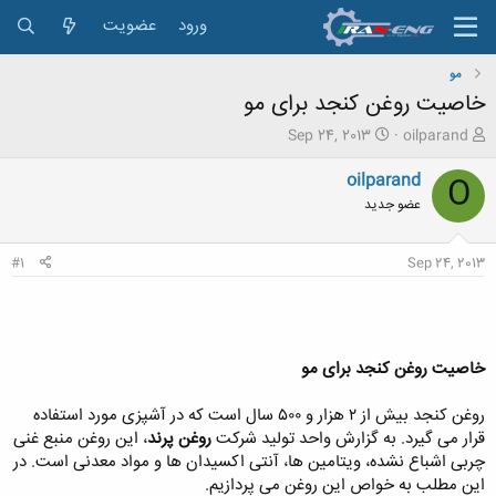
ورود
عضویت
مو
خاصیت روغن کنجد برای مو
ش
ت
Sep 24, 2013
oilparand
ر
ا
و
ر
oilparand
O
ع
ی
عضو جدید
ک
خ
ن
ش
ن
ر
#1
Sep 24, 2013
د
و
ه
ع
م
و
ض
خاصیت روغن کنجد برای مو
و
ع
روغن کنجد بیش از ۲ هزار و ۵۰۰ سال است که در آشپزی مورد استفاده
قرار می گیرد. به گزارش واحد تولید شرکت
روغن پرند
، این روغن منبع غنی
چربی اشباع نشده، ویتامین ها، آنتی اکسیدان ها و مواد معدنی است. در
این مطلب به خواص این روغن می پردازیم.