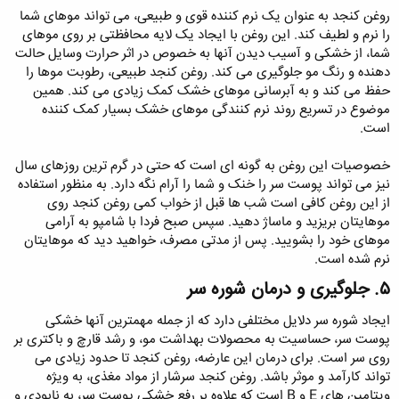
روغن کنجد به عنوان یک نرم ‌کننده قوی و طبیعی، می تواند موهای شما
را نرم و لطیف کند. این روغن با ایجاد یک لایه محافظتی بر روی موهای
شما، از خشکی و آسیب دیدن آنها به خصوص در اثر حرارت وسایل حالت
‌دهنده و رنگ مو جلوگیری می کند. روغن کنجد طبیعی، رطوبت موها را
حفظ می کند و به آبرسانی موهای خشک کمک زیادی می کند. همین
موضوع در تسریع روند نرم کنندگی موهای خشک بسیار کمک کننده
است.
خصوصیات این روغن به گونه ای است که حتی در گرم‌ ترین روزهای سال
نیز می تواند پوست سر را خنک و شما را آرام نگه دارد. به منظور استفاده
از این روغن کافی است شب ‌ها قبل از خواب کمی روغن کنجد روی
موهایتان بریزید و ماساژ دهید. سپس صبح فردا با شامپو به آرامی
موهای خود را بشویید. پس از مدتی مصرف، خواهید دید که موهایتان
نرم شده است.
۵. جلوگیری و درمان شوره سر​
ایجاد شوره سر دلایل مختلفی دارد که از جمله مهمترین آنها خشکی
پوست سر، حساسیت به محصولات بهداشت مو، و رشد قارچ و باکتری بر
روی سر است. برای درمان این عارضه، روغن کنجد تا حدود زیادی می
تواند کارآمد و موثر باشد. روغن کنجد سرشار از مواد مغذی، به ویژه
ویتامین های E و B است که علاوه بر رفع خشکی پوست سر، به نابودی و