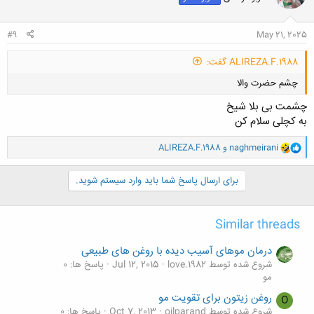
ا
:
#9
May 21, 2025
ALIREZA.F.1988 گفت:
چشم حضرت والا
چشمت بی بلا شیخ
به کچلی سلام کن
و
naghmeirani
و
ALIREZA.F.1988
ا
ک
کلیک کنید تا باز شود...
ن
برای ارسال پاسخ شما باید وارد سیستم شوید.
ش
ه
ا
Similar threads
:
درمان موهای آسیب دیده با روغن های طبیعی
شروع شده توسط love.1982
Jul 12, 2015
پاسخ ها: 0
مو
روغن زیتون برای تقویت مو
O
شروع شده توسط oilparand
Oct 7, 2013
پاسخ ها: 0