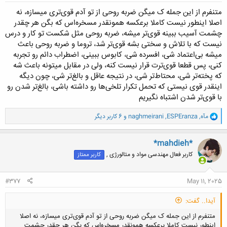
متنفرم از این جمله ک میگن ضربه روحی از تو آدم قوی‌تری میسازه، نه
اصلا اینطور نیست کاملا برعکسه همونقدر مسخره‌اس که بگن هر چقدر
چشمت آسیب ببینه قوی‌تر میشه، ضربه روحی مثل شکست تو کار و درس
نیست که با تلاش و سختی بشه قوی‌‌تر شد، تروما و ضربه روحی باعث
میشه بی‌اعتماد شی، افسرده شی، کابوس ببینی، اضطراب دائم رو تجربه
کنی، پس قطعا قوی‌ترت قرار نیست کنه، ولی در مقابل میتونه باعث شه
که پخته‌تر شی، محتاط‌تر شی، در نتیجه عاقل و بالغ‌تر شی، چون دیگه
اینقدر قوی نیستی که تحمل تکرار تلخی‌ها رو داشته باشی، بالغ‌تر شدن رو
با قوی‌تر شدن اشتباه نگیریم
و
مآه
,
ESPEranza
,
naghmeirani
و 6 کاربر دیگر
ا
ک
ن
*mahdieh*
ش
کاربر فعال مهندسی مواد و متالورژی ,
کاربر ممتاز
ه
ا
:
#377
May 11, 2025
آیدا.. گفت:
متنفرم از این جمله ک میگن ضربه روحی از تو آدم قوی‌تری میسازه، نه اصلا
اینطور نیست کاملا برعکسه همونقدر مسخره‌اس که بگن هر چقدر چشمت