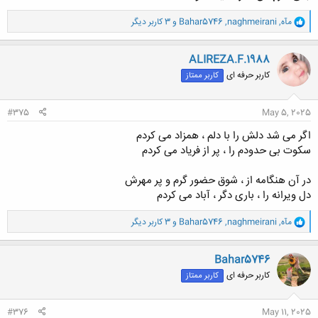
و
مآه
,
naghmeirani
,
Bahar5746
و 3 کاربر دیگر
ا
ک
ن
ALIREZA.F.1988
ش
کاربر حرفه ای
کاربر ممتاز
ه
ا
:
#375
May 5, 2025
اگر می شد دلش را با دلم ، همزاد می کردم
سکوت بی حدودم را ، پر از فریاد می کردم
در آن هنگامه از ، شوق حضور گرم و پر مهرش
دل ویرانه را ، باری دگر ، آباد می کردم
و
مآه
,
naghmeirani
,
Bahar5746
و 3 کاربر دیگر
ا
ک
ن
Bahar5746
ش
کاربر حرفه ای
کاربر ممتاز
ه
ا
:
#376
May 11, 2025