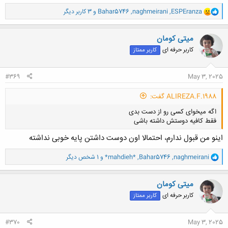
و
ESPEranza
,
naghmeirani
,
Bahar5746
و 3 کاربر دیگر
ا
ک
ن
میتی کومان
ش
کاربر حرفه ای
کاربر ممتاز
ه
ا
:
#369
May 3, 2025
ALIREZA.F.1988 گفت:
اگه میخوای کسی رو از دست بدی
فقط کافیه دوستش داشته باشی⁦
اینو من قبول ندارم، احتمالا اون دوست داشتن پایه خوبی نداشته
و
naghmeirani
,
Bahar5746
,
*mahdieh*
و 1 شخص دیگر
ا
ک
کلیک کنید تا باز شود...
ن
میتی کومان
ش
کاربر حرفه ای
کاربر ممتاز
ه
ا
:
#370
May 3, 2025