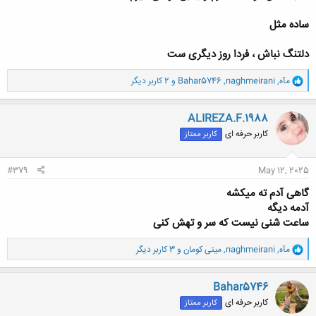
ساده مثل
دلتنگ نباش ، فردا روز دیگری ست
و
مآه
,
naghmeirani
,
Bahar5746
و 2 کاربر دیگر
ا
ک
ن
ALIREZA.F.1988
ش
کاربر حرفه ای
کاربر ممتاز
ه
ا
:
#379
May 12, 2025
گاهی آدم ته میکشه
آدمه دیگه
ساعت شنی نیست که سر و تهش کنی
و
مآه
,
naghmeirani
,
میتی کومان
و 3 کاربر دیگر
ا
ک
ن
Bahar5746
ش
کاربر حرفه ای
کاربر ممتاز
ه
ا