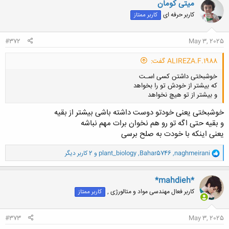
میتی کومان
ش
کاربر حرفه ای
کاربر ممتاز
ه
ا
:
#372
May 3, 2025
ALIREZA.F.1988 گفت:
ﺧﻮﺷﺒﺨﺘﯽ ﺩﺍﺷﺘﻦ ﮐﺴﯽ ﺍﺳـت
ﮐﻪ ﺑﯿﺸﺘﺮ ﺍﺯ ﺧﻮﺩﺵ ﺗﻮ ﺭﺍ ﺑﺨﻮﺍﻫد
و ﺑﯿﺸﺘﺮ ﺍﺯ ﺗﻮ ﻫﯿﭻ ﻧﺨﻮﺍﻫﺪ
خوشبختی یعنی خودتو دوست داشته باشی بیشتر از بقیه
و بقیه حتی اگه تو رو هم نخوان برات مهم نباشه
یعنی اینکه با خودت به صلح برسی
کلیک کنید تا باز شود...
و
naghmeirani
,
Bahar5746
,
plant_biology
و 2 کاربر دیگر
ا
ک
ن
*mahdieh*
ش
کاربر فعال مهندسی مواد و متالورژی ,
کاربر ممتاز
ه
ا
:
#373
May 3, 2025