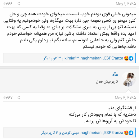
#366
May 1, 2025
میدونی خیلی قوی بودنم خوب نیست، میخوای خودت همه چی و حل
کنی میخوای کسی نفهمه چی داره بهت میگذره، ولی خودمونیم یه وقتایی
نمیشه تنهایی از پس یه سری مشکلات بر بیای یه وقتا یه کسی که بهت
امید بده واقعا بهش اعتماد داشته باشی نیازه من همیشه خواستم خودم
حلش کنم ولی یه جاهایی نتونستم، ساده بگم نیاز دارم یکی بلدم
باشه،جاهایی که خودم نیستم .
و
ESPEranza
,
naghmeirani
,
kimia63
و 3 کاربر دیگر
ا
ک
ن
مآه
ش
کاربر بیش فعال
ه
ا
:
#367
May 2, 2025
از قشنگیای دنیا
دختریه که با تمام وجودش کار می‌کنه
تا خودش به آرزوهاش برسه .
و
ESPEranza
,
naghmeirani
,
میتی کومان
و 3 کاربر دیگر
ا