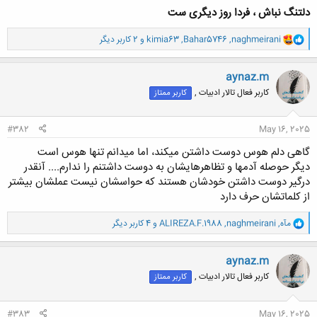
دلتنگ نباش ، فردا روز دیگری ست
و
naghmeirani
,
Bahar5746
,
kimia63
و 2 کاربر دیگر
ا
ک
ن
aynaz.m
ش
کاربر فعال تالار ادبیات ,
کاربر ممتاز
ه
ا
:
#382
May 16, 2025
گاهی دلم هوس دوست داشتن میکند، اما میدانم تنها هوس است
دیگر حوصله آدمها و تظاهرهایشان به دوست داشتنم را ندارم.... آنقدر
درگیر دوست داشتن خودشان هستند که حواسشان نیست عملشان بیشتر
از کلماتشان حرف دارد
و
مآه
,
naghmeirani
,
ALIREZA.F.1988
و 4 کاربر دیگر
ا
ک
ن
aynaz.m
ش
کاربر فعال تالار ادبیات ,
کاربر ممتاز
ه
ا
:
#383
May 16, 2025