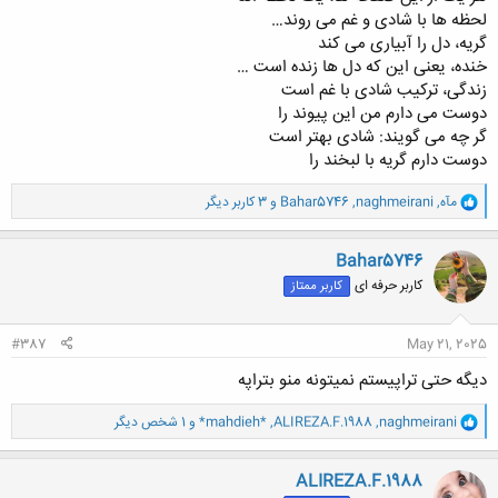
لحظه ها با شادی و غم می روند…
گریه، دل را آبیاری می کند
خنده، یعنی این که دل ها زنده است …
زندگی، ترکیب شادی با غم است
دوست می دارم من این پیوند را
گر چه می گویند: شادی بهتر است
دوست دارم گریه با لبخند را
و
مآه
,
naghmeirani
,
Bahar5746
و 3 کاربر دیگر
ا
ک
ن
Bahar5746
ش
کاربر حرفه ای
کاربر ممتاز
ه
ا
:
#387
May 21, 2025
دیگه حتی تراپیستم نمیتونه منو بتراپه
و
naghmeirani
,
ALIREZA.F.1988
,
*mahdieh*
و 1 شخص دیگر
ا
ک
ن
ALIREZA.F.1988
ش