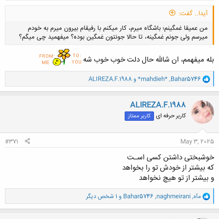
آیدا.. گفت:
من عميقا غمگینم؛ باشگاه میرم، کار میکنم با رفيقام بیرون میرم به خودم
میرسم ولی جونم غمگینه، تا حالا جونتون غمگین بوده؟ ميفهمید چی میگم؟
بله میفهمم، ان شالله حال دلت خوب خوب شه
و
Bahar5746
,
*mahdieh*
و
ALIREZA.F.1988
ا
کلیک کنید تا باز شود...
ک
ن
ALIREZA.F.1988
ش
کاربر حرفه ای
کاربر ممتاز
ه
ا
:
#371
May 3, 2025
ﺧﻮﺷﺒﺨﺘﯽ ﺩﺍﺷﺘﻦ ﮐﺴﯽ ﺍﺳـت
ﮐﻪ ﺑﯿﺸﺘﺮ ﺍﺯ ﺧﻮﺩﺵ ﺗﻮ ﺭﺍ ﺑﺨﻮﺍﻫد
و ﺑﯿﺸﺘﺮ ﺍﺯ ﺗﻮ ﻫﯿﭻ ﻧﺨﻮﺍﻫﺪ
و
مآه
,
naghmeirani
,
Bahar5746
و 1 شخص دیگر
ا
ک
ن