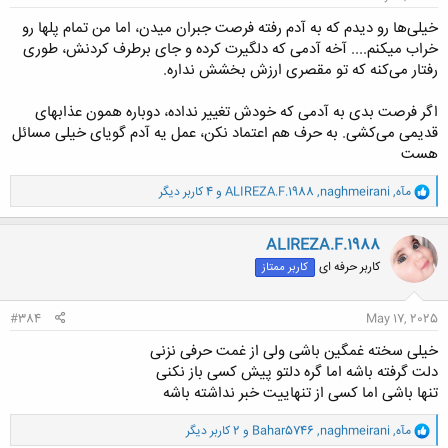
خیلی‌ها رو دیدم که به آدم رفته فرصت جبران میدن، اما من تمام پلها رو
خراب میکنم.... آخه آدمی که دلگیرت کرده و جای برطرف کردنش، طوری
رفتار می‌کنه که تو مقصری ارزش بخشش نداره.
اگر فرصت بدی به آدمی که خودش تغییر نداده، دوباره همون عذابهای
قدیمی می‌کشی. به حرف هم اعتماد نکن، عمل یه آدم گویای خیلی مسائل
هست
و
مآه
,
naghmeirani
,
ALIREZA.F.1988
و 4 کاربر دیگر
ا
ک
ن
ALIREZA.F.1988
ش
کاربر حرفه ای
کاربر ممتاز
ه
ا
:
#384
May 17, 2025
خیلی سخته غمگین باشی ولی از غمت حرفی نزنی
دلت گرفته باشه اما گره دلتو پیش کسی باز نکنی
تنها باشی اما کسی از تنهاییت خبر نداشته باشه
و
مآه
,
naghmeirani
,
Bahar5746
و 2 کاربر دیگر
ا