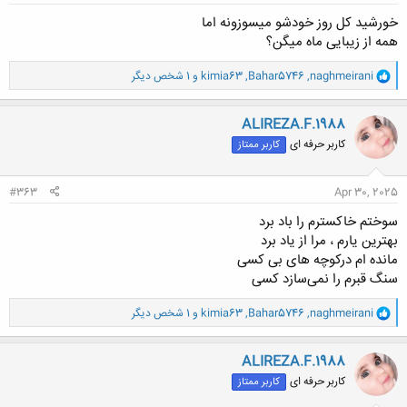
خورشید کل روز خودشو میسوزونه اما
همه از زیبایی ماه میگن؟
و
naghmeirani
,
Bahar5746
,
kimia63
و 1 شخص دیگر
ا
ک
ن
ALIREZA.F.1988
ش
کاربر حرفه ای
کاربر ممتاز
ه
ا
:
#363
Apr 30, 2025
سوختم خاکسترم را باد برد
بهترین یارم ، مرا از یاد برد
مانده ام درکوچه های بی کسی
سنگ قبرم را نمی‌سازد کسی
و
naghmeirani
,
Bahar5746
,
kimia63
و 1 شخص دیگر
ا
ک
ن
ALIREZA.F.1988
ش
کاربر حرفه ای
کاربر ممتاز
ه
ا