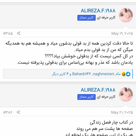
ک
ن
ALIREZA.F.1988
ش
کاربر حرفه ای
کاربر ممتاز
ه
ا
:
#385
May 19, 2025
تا حالا دقت کردین همه از بد قولی بدشون میاد و همیشه هم به همدیگه
میگن که من از بد قولی بدم میاد.
در کل کسی نیست که از بدقولی خوشش بیاد؟؟؟؟
یادمان باشد که عذر و بهانه بی‌اساس برای بدقولی پذیرفته نیست.
و
مآه
,
naghmeirani
,
Bahar5746
و 4 کاربر دیگر
ا
ک
ن
ALIREZA.F.1988
ش
کاربر حرفه ای
کاربر ممتاز
ه
ا
:
#386
May 21, 2025
در کتاب چار فصل زندگی
صفحه ها پشت سرِ هم می روند
هر یک از این صفحه ها، یک لحظه اند