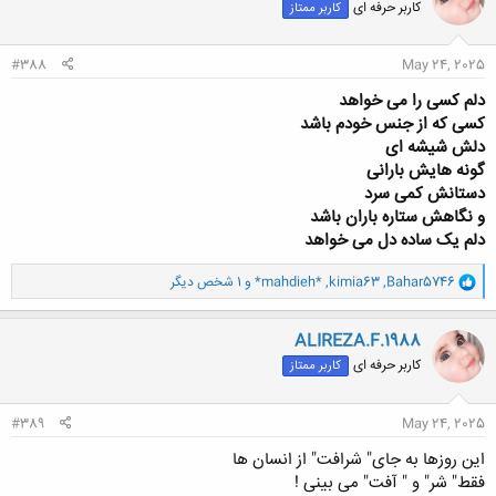
کاربر حرفه ای
کاربر ممتاز
ه
ا
:
#388
May 24, 2025
دلم کسی را می خواهد
کسی که از جنس خودم باشد
دلش شیشه ای
گونه هایش بارانی
دستانش کمی سرد
و نگاهش ستاره باران باشد
دلم یک ساده دل می خواهد
و
Bahar5746
,
kimia63
,
*mahdieh*
و 1 شخص دیگر
ا
ک
ن
ALIREZA.F.1988
ش
کاربر حرفه ای
کاربر ممتاز
ه
ا
:
#389
May 24, 2025
این روزها به جای" شرافت" از انسان ها
فقط" شر" و " آفت" می بینی !