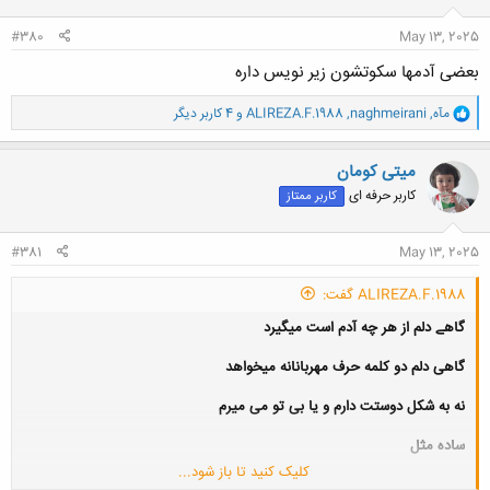
:
#380
May 13, 2025
بعضی آدمها سکوتشون زیر نویس داره
و
مآه
,
naghmeirani
,
ALIREZA.F.1988
و 4 کاربر دیگر
ا
ک
ن
میتی کومان
ش
کاربر حرفه ای
کاربر ممتاز
ه
ا
:
#381
May 13, 2025
ALIREZA.F.1988 گفت:
گاهے دلم از هر چه آدم است میگیرد
گاهی دلم دو کلمه حرف مهربانانه میخواهد
نه به شکل دوستت دارم و یا بی تو می میرم
ساده مثل
کلیک کنید تا باز شود...
دلتنگ نباش ، فردا روز دیگری ست