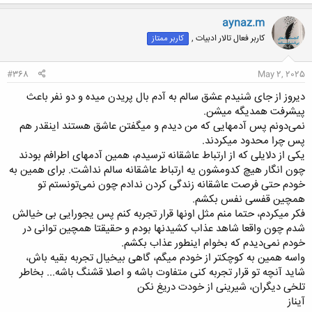
ک
ن
aynaz.m
ش
کاربر فعال تالار ادبیات ,
کاربر ممتاز
ه
ا
:
#368
May 2, 2025
دیروز از جای شنیدم عشق سالم به آدم بال پریدن میده و دو نفر باعث
پیشرفت همدیگه میشن.
نمی‌دونم پس آدمهایی که من دیدم و میگفتن عاشق هستند اینقدر هم
پس چرا محدود میکردند.
یکی از دلایلی که از ارتباط عاشقانه ترسیدم، همین آدمهای اطرافم بودند
چون انگار هیچ کدومشون یه ارتباط عاشقانه سالم نداشت. برای همین به
خودم حتی فرصت عاشقانه زندگی کردن ندادم چون نمی‌تونستم تو
همچین قفسی نفس بکشم.
فکر میکردم، حتما منم مثل اونها قرار تجربه کنم پس یجورایی بی خیالش
شدم چون واقعا شاهد عذاب کشیدنها بودم و حقیقتا همچین توانی در
خودم نمی‌دیدم که بخوام اینطور عذاب بکشم.
واسه همین به کوچکتر از خودم میگم، گاهی بیخیال تجربه بقیه باش،
شاید آنچه تو قرار تجربه کنی متفاوت باشه و اصلا قشنگ باشه... بخاطر
تلخی دیگران، شیرینی از خودت دریغ نکن
آیناز