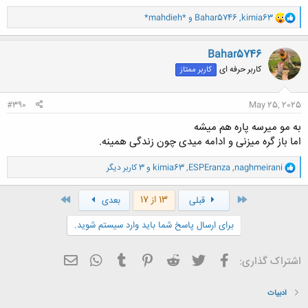
و
kimia63
,
Bahar5746
و
*mahdieh*
ا
ک
ن
Bahar5746
ش
کاربر حرفه ای
کاربر ممتاز
ه
ا
:
#390
May 25, 2025
به مو میرسه پاره هم میشه
اما باز گره میزنی و ادامه میدی چون زندگی همینه.
و
naghmeirani
,
ESPEranza
,
kimia63
و 3 کاربر دیگر
ا
ک
ن
اول
آخر
13 از 17
قبلی
بعدی
ش
ه
برای ارسال پاسخ شما باید وارد سیستم شوید.
ا
:
فیسبوک
تویتر
Reddit
Pinterest
Tumblr
ایمیل
WhatsApp
اشتراک گذاری:
ادبیات