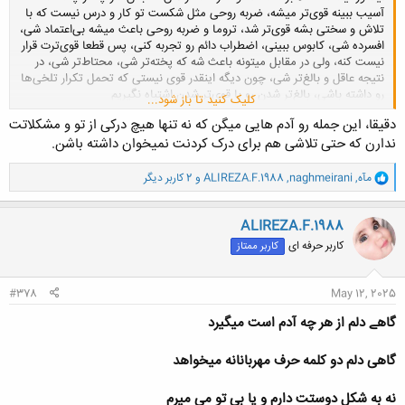
آسیب ببینه قوی‌تر میشه، ضربه روحی مثل شکست تو کار و درس نیست که با
تلاش و سختی بشه قوی‌‌تر شد، تروما و ضربه روحی باعث میشه بی‌اعتماد شی،
افسرده شی، کابوس ببینی، اضطراب دائم رو تجربه کنی، پس قطعا قوی‌ترت قرار
نیست کنه، ولی در مقابل میتونه باعث شه که پخته‌تر شی، محتاط‌تر شی، در
نتیجه عاقل و بالغ‌تر شی، چون دیگه اینقدر قوی نیستی که تحمل تکرار تلخی‌ها
رو داشته باشی، بالغ‌تر شدن رو با قوی‌تر شدن اشتباه نگیریم
کلیک کنید تا باز شود...
دقیقا، این جمله رو آدم هایی میگن که نه تنها هیچ درکی از تو و مشکلاتت
ندارن که حتی تلاشی هم برای درک کردنت نمیخوان داشته باشن.
و
مآه
,
naghmeirani
,
ALIREZA.F.1988
و 2 کاربر دیگر
ا
ک
ن
ALIREZA.F.1988
ش
کاربر حرفه ای
کاربر ممتاز
ه
ا
:
#378
May 12, 2025
گاهے دلم از هر چه آدم است میگیرد
گاهی دلم دو کلمه حرف مهربانانه میخواهد
نه به شکل دوستت دارم و یا بی تو می میرم