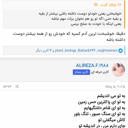
ziba 22 گفت:
خوشبختی یعنی خودتو دوست داشته باشی بیشتر از بقیه
و بقیه حتی اگه تو رو هم نخوان برات مهم نباشه
یعنی اینکه با خودت به صلح برسی
دقیقا، خوشبخت ترین آدم کسیه که خودش رو از همه بیشتر دوست
داشته باشه
و
naghmeirani
,
Bahar5746
,
plant_biology
و 3 کاربر دیگر
کلیک کنید تا باز شود...
ا
ک
ن
ALIREZA.F.1988
ش
کاربر حرفه ای
کاربر ممتاز
ه
ا
:
#374
May 5, 2025
به تو می اندیشم
به تو ای پاکترین حس زمین
به تو ای شاعر دلتنگیهایم
به تو ای سنگ صبور ، تنگ بلور
کاش میگفتی تو
جای دارم من ، در اندیشه تو