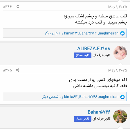
:
#364
May 1, 2025
قلب عاشق میشه و چشم اشک میریزه
چشم میبینه و قلب درد میکشه
و
naghmeirani
,
Bahar5746
,
kimia63
و 2 کاربر دیگر
ا
ک
ن
ALIREZA.F.1988
ش
کاربر حرفه ای
کاربر ممتاز
ه
ا
:
#365
May 1, 2025
اگه میخوای کسی رو از دست بدی
فقط کافیه دوستش داشته باشی⁦
و
naghmeirani
,
Bahar5746
,
kimia63
و 1 شخص دیگر
ا
ک
ن
Bahar5746
ش
کاربر حرفه ای
کاربر ممتاز
ه
ا
: