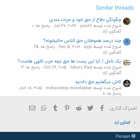
ا
Similar threads
:
چگونگی دفاع از حق خود و جرات مندی
شروع شده توسط yas87
Jul 27, 2022
پاسخ ها: 0
گفتگوی آزاد
چند درصد هموطنان حق الناس حالیشونه؟
A
شروع شده توسط ayja
Dec 5, 2018
پاسخ ها: 25
گفتگوی آزاد
یک تامل / آیا این پست ها حق بچه حزب اللهی هاست؟
شروع شده توسط Alborz Rad
Oct 26, 2015
پاسخ ها: 3
گفتگوی آزاد
کاش میگفتیم حق دادنیه
شروع شده توسط mohandese.motefakker
Jun 18, 2015
پاسخ ها: 8
گفتگوی آزاد
فیسبوک
تویتر
Reddit
Pinterest
Tumblr
ایمیل
WhatsApp
اینبار شما جای خالی را پر کنید! «............... حق مسلم
اشتراک گذاری:
ماست»!
شروع شده توسط Alborz Rad
Apr 10, 2015
پاسخ ها: 21
گفتگوی آزاد
گفتگوی آزاد
Persian