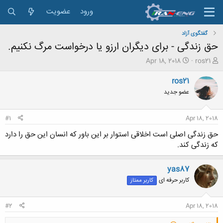
ورود
عضویت
گفتگوی آزاد
حق زندگی - برای دیگران ارزو یا درخواست مرگ نکنیم.
ش
ت
Apr 18, 2018
ros21
ر
ا
و
ر
ros21
ع
ی
عضو جدید
ک
خ
ن
ش
ن
ر
#1
Apr 18, 2018
د
و
ه
ع
ﺣﻖ ﺯﻧﺪﮔﯽ ﺍﺻﻠﯽ ﺍﺳﺖ ﺍﺧﻼﻗﯽ ﺍﺳﺘﻮﺍﺭ ﺑﺮ ﺍﯾﻦ ﺑﺎﻭﺭ ﮐﻪ ﺍﻧﺴﺎﻥ ﺍﯾﻦ حق را دارد
م
که زندگی کند.
و
ض
و
yas87
ع
کاربر حرفه ای
کاربر ممتاز
#2
Apr 18, 2018