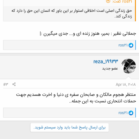
ros21 گفت:
ﺣﻖ ﺯﻧﺪﮔﯽ ﺍﺻﻠﯽ ﺍﺳﺖ ﺍﺧﻼﻗﯽ ﺍﺳﺘﻮﺍﺭ ﺑﺮ ﺍﯾﻦ ﺑﺎﻭﺭ ﮐﻪ ﺍﻧﺴﺎﻥ ﺍﯾﻦ حق را دارد که
زندگی کند.
جملاتی نظیر : بمیر، هنوز زنده ای و... جدی میگیرن :|
و
ros21
ا
کلیک کنید تا باز شود...
ک
ن
reza_19933
ش
عضو جدید
ه
ا
:
#3
Apr 18, 2018
منتظر هجوم مالکان و صابحان سفره ی دنیا و اخرت هسدیم جهت
حملات انتحاری نسبت به این جمله..
و
ros21
ا
ک
ن
برای ارسال پاسخ شما باید وارد سیستم شوید.
ش
ه