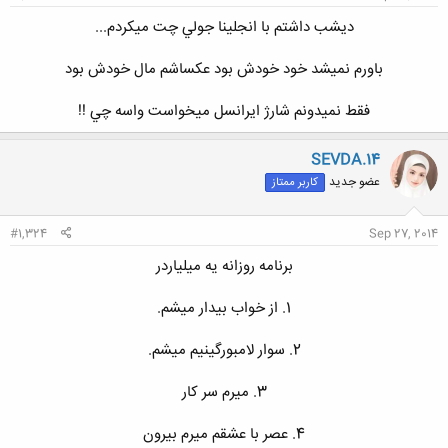
ديشب داشتم با انجلينا جولي چت ميکردم...​
باورم نميشد خود خودش بود عکساشم مال خودش بود​
فقط نميدونم شارژ ايرانسل ميخواست واسه چي !!​
SEVDA.14
عضو جدید
کاربر ممتاز
#1,324
Sep 27, 2014
برنامه روزانه یه میلیاردر​
1. از خواب بیدار میشم.​
2. سوار لامبورگینیم میشم.​
3. میرم سر کار​
4. عصر با عشقم میرم بیرون​