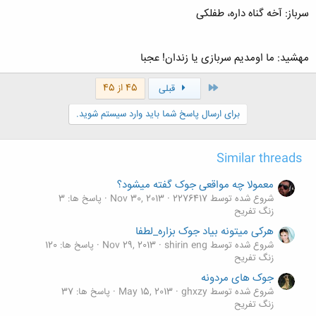
سرباز: آخه گناه داره، طفلکی
مهشید: ما اومدیم سربازی یا زندان! عجبا
اول
45 از 45
قبلی
برای ارسال پاسخ شما باید وارد سیستم شوید.
Similar threads
معمولا چه مواقعی جوک گفته میشود؟
شروع شده توسط 2276417
Nov 30, 2013
پاسخ ها: 3
زنگ تفريح
هرکی میتونه بیاد جوک بزاره_لطفا
شروع شده توسط shirin eng
Nov 29, 2013
پاسخ ها: 120
زنگ تفريح
جوک های مردونه
شروع شده توسط ghxzy
May 15, 2013
پاسخ ها: 37
زنگ تفريح