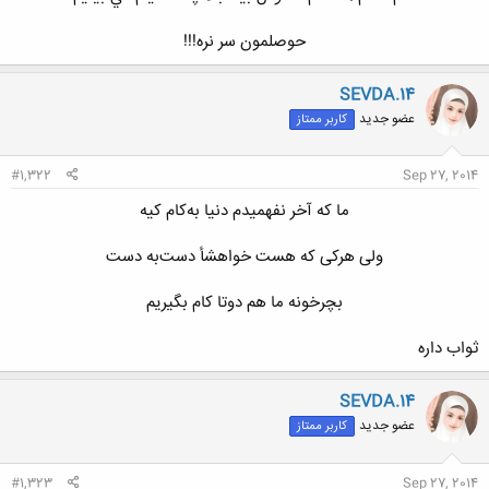
حوصلمون سر نره!!!​
SEVDA.14
عضو جدید
کاربر ممتاز
#1,322
Sep 27, 2014
ﻣﺎ ﮐﻪ ﺁﺧﺮ ﻧﻔﻬﻤﻴﺪﻡ ﺩﻧﯿﺎ ﺑﻪﮐﺎﻡ ﮐﯿﻪ​
ﻭﻟﯽ ﻫﺮﮐﯽ ﮐﻪ ﻫﺴﺖ ﺧﻮﺍﻫﺸﺄ ﺩﺳﺖﺑﻪ ﺩﺳﺖ​
ﺑﭽﺮﺧﻮﻧﻪ ﻣﺎ ﻫﻢ ﺩﻭﺗﺎ ﮐﺎﻡ ﺑﮕﯿﺮﯾﻢ​
ﺛﻮﺍﺏ ﺩﺍﺭﻩ
SEVDA.14
عضو جدید
کاربر ممتاز
#1,323
Sep 27, 2014