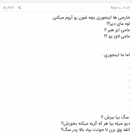
#1,326
Mar 10, 2016
خارجی ها اینجوری بچه شون رو آروم میکنن
اوه مای دیر!!!
مامى ايز هير !!
مامى لاوز يو !!!
اما ما اینجوری :
.
.
.
.
.
.
.
.
.
.سگ بیا ببرش !!
دیو سیاه بیا هر که گریه میکنه بخورش!!
انقد وق بزن تا جونت بیاد بالا پدر سگ!!