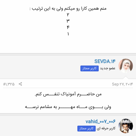
منم همین کارا رو میکنم ولی به این ترتیب :​
2​
3​
4​
1​
SEVDA.14
عضو جدید
کاربر ممتاز
#1,325
Sep 27, 2014
من حاضـــرم آمونیاک تنفـــس کنم.​
ولی بــــوی مـــاه مهــــــر به مشامم نرســـه​
vahid_007_006
کاربر حرفه ای
کاربر ممتاز