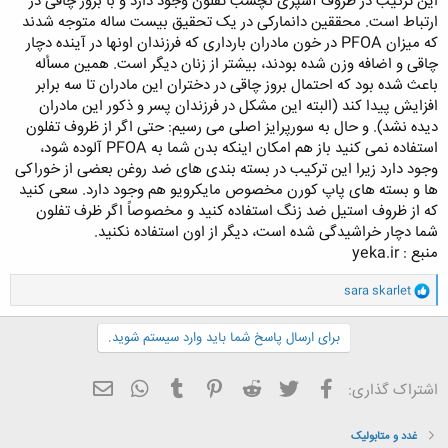
این ترکیب در ظروف آشپزی نچسب تفلون وجود دارد و با بروز چاقی در
ارتباط است. محققین دانمارکی در یک تحقیق بیست ساله متوجه شدند
که میزان PFOA در خون مادران بارداری که فرزندان اونها در آینده دچار
چاقی و اضافه وزن شده بودند، بیشتر از زنان دیگر است. همین مسأله
باعث شده بود که احتمال بروز چاقی در دختران این مادران تا سه برابر
افزایش پیدا کند (البته این مشکل در فرزندان پسر و ذکور این مادران
دیده نشد). و حال به سورپرایز اصلی می رسیم: حتی اگر از ظروف تفلون
استفاده نمی کنید باز هم امکان اینکه بدن شما به PFOA آلوده شود،
وجود دارد زیرا این ترکیب در بسته بندی های ضد روغن بعضی از خوراکی
ها و بسته های پاپ کورن مخصوص مایکرویو هم وجود دارد. سعی کنید
که از ظروف استیل ضد زنگ استفاده کنید و مخصوصاً اگر ظرف تفلون
شما دچار خراشیدگی شده است، دیگر از اون استفاده نکنید.​
منبع : yeka.ir​
و
sara skarlet
ا
ک
ن
برای ارسال پاسخ شما باید وارد سیستم شوید.
ش
ه
ا
فیسبوک
تویتر
Reddit
Pinterest
Tumblr
ایمیل
WhatsApp
اشتراک گذاری:
:
غدد و متابولیک