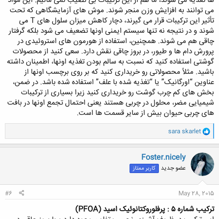
ها تغذیه می شوند، ما هم از این ترکیبات بی نصیب نمی مانیم. این مواد
می توانند به افزایش وزن منجر شوند. موش های آزمایشگاهی که تحت
تأثیر این ترکیبات قرار می گیرند، دچار کاهش میزان سلول های T می
شوند و در نتیجه نه تنها سیستم ایمنی اونها تضعیف می شود بلکه گرفتار
چاقی هم می شوند. همچنین، استفاده از هورمون های استروئیدی در
پرورش دام ها و طیور، در بروز چاقی نقش دارد. سعی کنید از محصولات
گوشتی استفاده کنید که نسبت به سالم بودن تغذیه اونها، اطمینان داشته
باشید. مثلاً محصولاتی رو خریداری کنید که بر روی برچسب اونها از
عناوین “اورگانیک” یا “تغذیه شده با علف” استفاده شده باشد. در ضمن،
بخش های کم چرب گوشت رو خریداری کنید زیرا بسیاری از ترکیبات
شیمیایی مضر، محلول در چربی هستند یعنی احتمال تجمع اونها در بافت
های چربی حیوان بیش از سایر قسمت ها است.​
و
sara skarlet
ا
ک
ن
Foster.nicely
ش
عضو جدید
کاربر ممتاز
ه
ا
:
#6
May 28, 2015
ترکیب شماره ۵ : پرفلوروکتانوئیک اسید (PFOA)