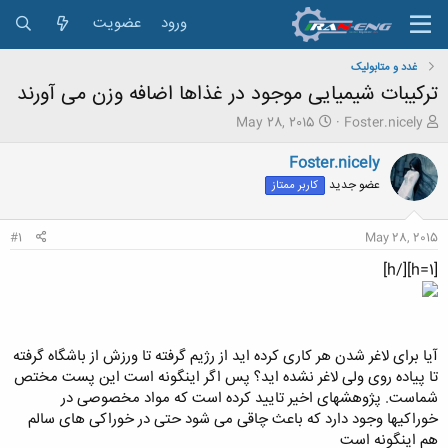
ورود
عضویت
غدد و متابولیک
ترکیبات شیمیایی موجود در غذاها اضافه وزن می آورند
ش
ت
May 28, 2015
Foster.nicely
ر
ا
و
ر
Foster.nicely
ع
ی
عضو جدید
کاربر ممتاز
ک
خ
ن
ش
ن
ر
#1
May 28, 2015
د
و
ه
ع
[h=1][/h]
م
و
ض
و
آیا برای لاغر شدن هر کاری کرده اید از رژیم گرفته تا ورزش از باشگاه گرفته
ع
تا پیاده روی ولی لاغر نشده اید؟ پس اگر اینگونه است این پست مختص
شماست. پژوهشهای اخیر تایید کرده است که مواد مخصوصی در
خوراکیها وجود دارد که باعث چاقی می شود حتی در خوراکی های سالم
هم اینگونه است