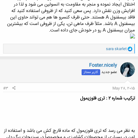
اختلال ایجاد نموده و منجر به مقاومت به انسولین می شود و لذا در
افزایش وزن نقش دارد. پس سعی کنید که از ظروفی استفاده کنید که
فاقد بیسفنول A هستند. حتی ظرف کنسرو ها هم می تواند حاوی این
بیسفنول A باشد. مثلاً ظرف ماهی تن، یکی از ظروفی است که بیشترین
میزان بیسفنول A رو در خودش جای داده است.​
و
sara skarlet
ا
ک
ن
Foster.nicely
ش
عضو جدید
کاربر ممتاز
ه
ا
:
#3
May 28, 2015
ترکیب شماره ۲ : تری فلوزیمول
به نظر می رسد که تری فلوزیمول که ماده قارچ کش می باشد و استفاده از
اون در بسیاری از محصولات کشاورزی و مخصوصاً در سبزیجات برگ دار،