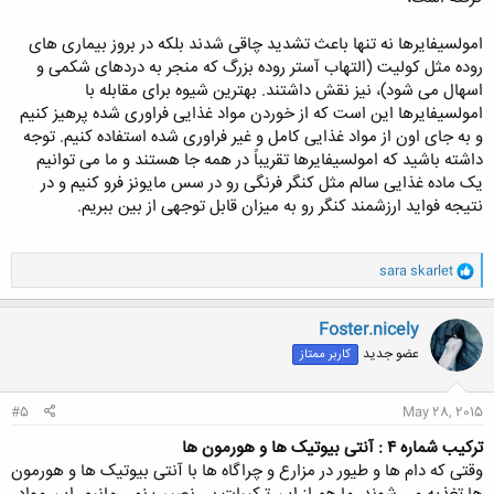
امولسیفایرها نه تنها باعث تشدید چاقی شدند بلکه در بروز بیماری های
روده مثل کولیت (التهاب آستر روده بزرگ که منجر به دردهای شکمی و
اسهال می شود)، نیز نقش داشتند. بهترین شیوه برای مقابله با
امولسیفایرها این است که از خوردن مواد غذایی فراوری شده پرهیز کنیم
و به جای اون از مواد غذایی کامل و غیر فراوری شده استفاده کنیم. توجه
داشته باشید که امولسیفایرها تقریباً در همه جا هستند و ما می توانیم
یک ماده غذایی سالم مثل کنگر فرنگی رو در سس مایونز فرو کنیم و در
نتیجه فواید ارزشمند کنگر رو به میزان قابل توجهی از بین ببریم.
و
sara skarlet
ا
ک
ن
Foster.nicely
ش
عضو جدید
کاربر ممتاز
ه
ا
:
#5
May 28, 2015
ترکیب شماره ۴ : آنتی بیوتیک ها و هورمون ها
وقتی که دام ها و طیور در مزارع و چراگاه ها با آنتی بیوتیک ها و هورمون