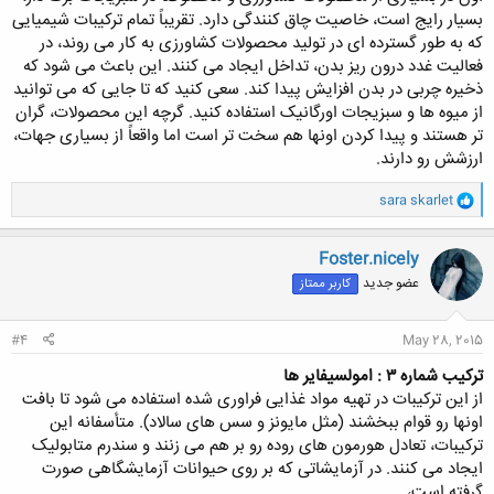
بسیار رایج است، خاصیت چاق کنندگی دارد. تقریباً تمام ترکیبات شیمیایی
که به طور گسترده ای در تولید محصولات کشاورزی به کار می روند، در
فعالیت غدد درون ریز بدن، تداخل ایجاد می کنند. این باعث می شود که
ذخیره چربی در بدن افزایش پیدا کند. سعی کنید که تا جایی که می توانید
از میوه ها و سبزیجات اورگانیک استفاده کنید. گرچه این محصولات، گران
تر هستند و پیدا کردن اونها هم سخت تر است اما واقعاً از بسیاری جهات،
ارزشش رو دارند.​
و
sara skarlet
ا
ک
ن
Foster.nicely
ش
عضو جدید
کاربر ممتاز
ه
ا
:
#4
May 28, 2015
ترکیب شماره ۳ : امولسیفایر ها
از این ترکیبات در تهیه مواد غذایی فراوری شده استفاده می شود تا بافت
اونها رو قوام ببخشند (مثل مایونز و سس های سالاد). متأسفانه این
ترکیبات، تعادل هورمون های روده رو بر هم می زنند و سندرم متابولیک
ایجاد می کنند. در آزمایشاتی که بر روی حیوانات آزمایشگاهی صورت
گرفته است،