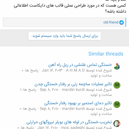
کسی هست که در مورد طراحی عملی قالب های دایکاست اطلاعاتی
داشته باشه؟
و
old friend
ا
ک
ن
برای ارسال پاسخ شما باید وارد سیستم شوید.
ش
ه
ا
Similar threads
:
خستگی تماس غلتشی در ریل راه آهن
شروع شده توسط A H M A D
Jan 16, 2013
پاسخ ها: 0
ساخت و تولید
تاثیر عملیات ساچمه زنی بر رفتار خستگی چدن
M
شروع شده توسط mardin kurdi
Sep 8, 2010
پاسخ ها: 1
ساخت و تولید
تاثیر دمای استمپر بر بهبود رفتار خستگی
M
شروع شده توسط mardin kurdi
Sep 8, 2010
پاسخ ها: 0
ساخت و تولید
تخریب خستگی در لوله های بویلر نیروگهای حرارتی
شروع شده توسط mos_sadeghi
Jan 17, 2010
پاسخ ها: 0