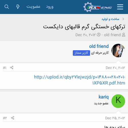
ورود
عضویت
ساخت و تولید
ترکهای خستگی گرم قالبهای دایکست
ش
ت
Dec 20, 2012
old friend
ر
ا
و
ر
old friend
ع
ی
کاربر حرفه ای
کاربر ممتاز
ک
خ
ن
ش
ن
ر
#1
Dec 20, 2012
د
و
ه
ع
http://uplod.ir/qby27lejwzjd/p0148800280201-
م
1XP5XR.pdf.htm
و
ض
و
kariq
K
ع
عضو جدید
#2
Dec 25, 2012
سلام بچه ها