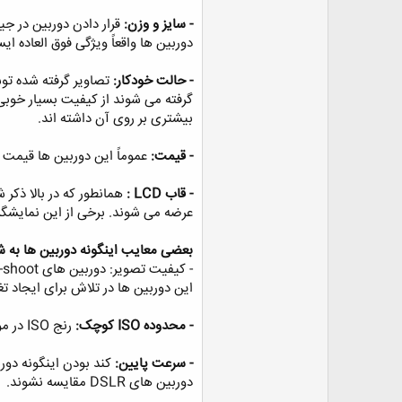
- سایز و وزن:
قرار دادن دوربین در ج
دوربین ها واقعاً ویژگی فوق العاده ا
- حالت خودکار:
گرفته می شوند از کیفیت بسیار خوبی بر
بیشتری بر روی آن داشته اند. ‏
- قیمت:
عموماً این دوربین ها قیمت ارزا
- قاب LCD :
عرضه می شوند. برخی از این نمایشگر
بعضی معایب اینگونه دوربین ها به ش
این دوربین ها در تلاش برای ایجاد تغییرات
- محدوده ISO کوچک:
رنج ISO در موقعیتهای مختلف عکاسی محدودیت ایجاد می کند و متاسفانه این محدودیت در این نوع دوربین ها وجود دارد. ‏
- سرعت پایین:
کند بودن اینگونه دور
دوربین های DSLR مقایسه نشوند. ‏