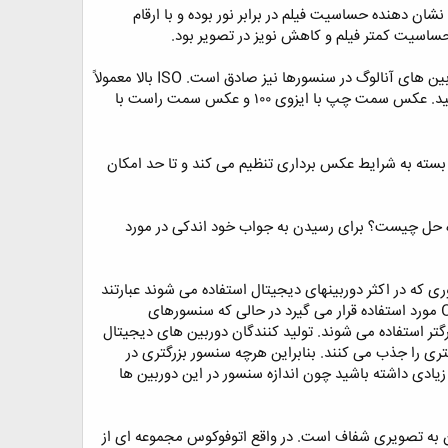
Interna می باشد در دوربین های آنالوگ نشان دهنده حساسیت فیلم در برابر نور بوده و با ارقام
در عکاسی دیجیتال ISO ، حساسیت سنسور را نشان می دهد و همان اصول اعمال شده بر روی فیلم عکاسی در دوربین های آنالوگ در سنسورها نیز صادق است. ISO بالا معمولاً
در نقاط تاریک استفاده می شود و با سرعت بالاتر شاتر و نویز بیشتری همراه است. دو عکس زیر را با هم مقایسه کنید. عکس سمت چپ با ایزوی ۱۰۰ و عکس سمت راست با
را بسته به شرایط عکس برداری تنظیم می کند و تا حد امکان
هد پس راه حل چیست؟ برای رسیدن به جواب خود اندکی در مورد
ی که در اکثر دوربینهای دیجیتال استفاده می شوند عبارتند
از CCD و CMOS. سنسور (CCD(Charge Coupled Device تقریباً به طور انحصاری در دوربین های Compact مورد استفاده قرار می گیرد در حالی که سنسورهای
 در دوربین های گرانتر و بزرگتر استفاده می شوند. تولید کنندگان دوربین های دیجیتال
گتر نور بیشتری را جذب می کنند. بنابراین هرچه سنسور بزرگتری در
خواهد شد. البته شما از یک دوربین Point-and-shoot نمی توانید انتظار زیادی داشته باشید چون اندازه سنسور در این دوربین ها
دن به تصویری شفاف است. در واقع اتوفوکوس مجموعه ای از