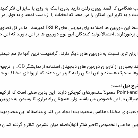
یب هنگامی که قصد بیرون رفتن دارید بدون اینکه به وزن یا سایز آن فکر 
یست و به کاربر این امکان را می دهد که لحظات را از دست ندهد و به قولی در 
تصاویر گرفته شده توسط این دوربین ها اصلا به
خوردارند. احتمالاً تولید کنندگان این نوع دوربین ها بر این باورند که این حا
ن تری نسبت به دوربین های دیگر دارند. گرانقیمت ترین آنها باز هم قیمتی پایین تر 
همانطور که در بالا ذ
ها متحرک هستند و این امکان را به کاربر می دهند که از زوایای مختلف و ح
رح ذیل است: ‏
- کیفیت تصویر: دوربین های Point-and-shoot معمولاً سنسورهای کوچکی دارند. این بدین 
ی در این خصوص می باشند ولی همچنان راه درازی تا رسیدن به دوربین های DSLR در پیش دا
بین ها علی الخصوص تاخیر شاتر آنها(فاصله میان فشردن شاتر و گرفته شدن عک