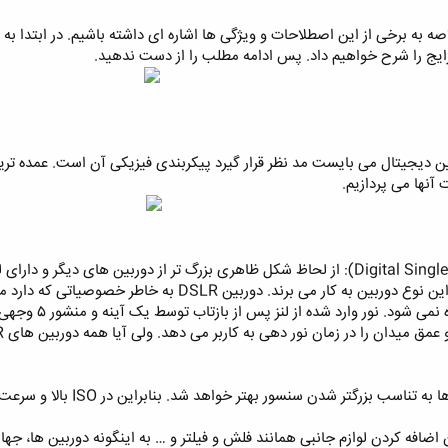
یج را شرح خواهیم داد. پس ادامه مطلب را از دست ندهید. ‏
‏
ین دیجیتال می بایست مد نظر قرار گیرد پیکربندی فیزیکی آن است. عمده تری
نها می پردازیم. ‏
‏دوربین های Digital Single Lens Reflex) DSLR): از لحاظ شکل ظاهری بزرگ تر از د
بهترین لنزها و سنسورهای خود را در این نوع دوربین به کار
تصاویر مستقیماً 
زمان نور دهی به کاربر می دهد. ولی آیا همه دوربین های DSLR از لحاظ کیفیت در یک سطح هستند؟ مسلماً خیر! ‏
بهتر خواهد شد. بنابراین در ISO بالا و سرعت شاتر بالا نویز کمتری را به نسبت معمول شاهد خواهیم بود. ‏
اضافه کردن لوازم جانبی همانند فلش و فیلتر و … به اینگونه دوربین ها، جها