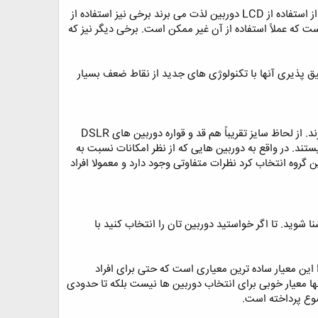
بسیاری از دوربین های Ponit-and-Shoot کاملاً به LCD خود وابسته هستند. هرچند بعضی افراد از استفاده از LCD دوربین لذت می برند برخی نیز استفاده از
ت که عملاً استفاده از آن غیر ممکن است. برخی دیگر نیز که
یق پذیری آنها با تکنولوژی های جدید از نقاط ضعف بسیار
این دوربین ها در دسته بندی بین دوربین های DSLR و Point-and-Shoot قرار می گیرند. از لحاظ سایز تقریباً هم قد و قواره دوربین های DSLR
فاده، به راحتی آنها نیستند. در واقع به دوربین هایی که از نظر امکانات نسبت به
را می توان جزو این گروه انتخاب کرد نظرات متفاوتی وجود دارد و معمولا افراد
وید. تا اگر خواستید دوربین تان را انتخاب کنید با
این معیار ساده ترین معیاری است که حتی برای افراد
تنها معیار خوبی برای انتخاب دوربین ها نیست بلکه تا حدودی
ع پرداخته است. ‏