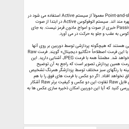
دو نوع سیستم اتوفوکوس در دوربین ها وجود دارد. سیستم Active و Passive. در دوربین های ارزان قیمت Point-and-shoot معمولاً از سیستم Active استفاده می شود در
حالی که دوربین های DSLR از سیستم Passive بهره گرفته اند. بعضی از دوربین ها نیز از ترکیبی این سیستم ها بهره مند اند. سیستم اتوفوکوس Active در ابتدا از صوت
جهت تعیین فاصله جسم از لنز استفاده می کرد ولی امروزه امواج مادون قرمز جای آن را گرفته اند. اما در سیستم Passive خبری از صوت و امواج مادون قرمز نیست. به جای
وکوس به عقب و جلو به حرکت در می آورد. ‏
 هستند که هیچگونه پردازشی توسط دوربین بر روی آنها
انجام نگرفته و به تعبیری این تصاویر ناب ترین عکسهای ممکن در عکاسی دیجیتال هستند. به عکسهای گرفته شده با این فرمت اصطلاحاً «نگاتیو دیجیتال» گویند. فرمت Raw
میان عکاسان حرفه ای از جایگاه خاصی برخوردار است زیرا امکان مانور بیشتری بر روی این عکسها برایشان فراهم خواهد شد. مطمئناً همه با فرمت JPEG آشنایی دارید. این
اسی دیجیتال در این دوربین ها به چشم می خورد. تفاوت فرمت Raw با این نوع فرمت همین پردازش تصویر است که راجع به آن توضیح
است یک زمینه با رنگهای سبز مختلف توسط پزدازشگر همرنگ تشخیص
 کلیه رنگهای سبز استفاده شود، در صورتیکه در فرمت Raw هیچگاه این اتفاق نخواهد افتاد. اگر دو عکس با فرمت های فوق را با هم
مقایسه کنیم ممکن است در نگاه اول فایل JPEG به مراتب تصویر بهتری داشته باشد ولی با اندکی ویرایش بر روی فایل Raw تفاوت این دو عکس و کیفیت برتر Raw آشکار
ربین دیجیتال را می خرید، بررسی کنید که آیا این دوربین امکان ذخیره سازی عکس ها به