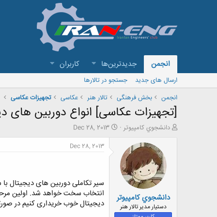
انجمن
جدیدترین‌ها
کاربران
ارسال های جدید
جستجو در تالارها
انجمن
بخش فرهنگی
تالار هنر
عکاسی
تجهیزات عکاسی
[تجهیزات عکاسی] انواع دوربین های د
ش
ت
دانشجوي كامپيوتر
Dec 28, 2013
ر
ا
و
ر
Dec 28, 2013
ع
ی
ک
خ
ن
ش
ن
ر
سیر تکاملی دوربین های دیجیتال با 
د
و
انتخاب سخت خواهد شد. اولین مرحله 
دانشجوي كامپيوتر
ه
ع
دیجیتال خوب خریداری کنیم در صورتی
م
دستیار مدیر تالار هنر
و
کاربر ممتاز