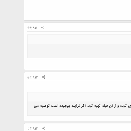
#4,811
#4,812
 کرده و از آن فیلم تهیه کرد. اگر فرآیند پیچیده است توصیه می
#4,813