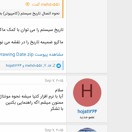
mehd0551 گفت:
نحوه اتصال تاریخ سیستم (کامپیوتر) ب
تاریخ سیستم را می توان با کمک ماکر
ماکرو ضمیمه تاریخ را در نقشه می نو
مشاهده پیوست Drawing Date.zip
و
Y..or..Z
,
mehd0551
و
hojat1264
ا
ک
ن
Sep 7, 2015
H
ش
ه
سلام
ا
آیا با نرم افزار کتیا میشه نحوه مونت
:
ممنون میشم اگه راهنمایی بکنین
با تشکر
hojat1264
عضو جدید
Sep 7, 2015