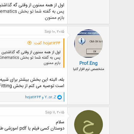
اول از همه ممنون از وقتی گه گذاشتی
پس به گفته شما تو بخش DMU Kinematics میشه از نحوه مونتاژ و دمونتاژ فیلم تهیه کرد؟
بازم ممنون
Sep 10, 2015
hojat1264 گفت:
اول از همه ممنون از وقتی گه گذاشتین .
پس به گفته شما تو بخش DMU Kinematics میشه از نحوه مونتاژ و دمونتاژ فیلم تهیه کرد؟
Prof.Eng
بازم ممنون
متخصص نرم افزار کتیا
بله، البته این بخش بیشتر برای شبیه 
است توصیه می کنم از بخش DMU Fitting استفاده کنید که کار را آسانتر می کند.
و
Y..or..Z
و
hojat1264
ا
ک
ن
Sep 11, 2015
ح
ش
ه
سلام
ا
دوستان کسی فیلم یا pdf اموزشی طراحی بدنه خودرو داره؟ممنون میشم اگه راهنماییم کنید
: