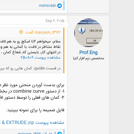
و
mehd0551
ا
ک
ن
Sep 2, 2015
ش
ه
maryam_1372 گفت:
ا
:
سلام، میخواهم 2تا اسکچ رو به هم لافت کنم
نقاط متناظر در لافت، با کمانی به هم 
Prof.Eng
در انتهای کار، بایستی که; شعاع کمان ، ا
مشاهده پیوست 250809
متخصص نرم افزار کتیا
در قسمت guide، کمان هایی رو که بین نقاط متناظر کشیدم، رو انتخاب میکنم، اما به هیچ عنوان شکل نهایی، شکل دلخواه نمیشود.
برای بدست آوردن منحنی مورد نظر دو 
1- از دستور combine curve در بخش GSD استفاده کنید و دو کمان را با هم ترکیب کنید تا منحنی لازم را بدست بیاورید.
2- کمان های فعلی را توسط دستور extrude در بخش GSD امتداد داده تا دو سطح بدست بیاورید. سپس منحنی تقاطع دو سطح را با کمک دستور intersect بدست بیاورید.
فایل ضمیمه را برای نمونه ببینید:
مشاهده پیوست COMBINE CURVE & EXTRUDE.zip
و
Y..or..Z
و
maryam_1372