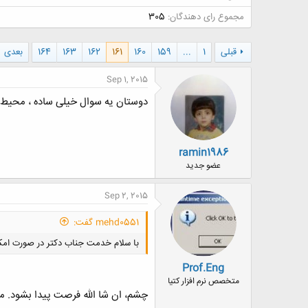
ض
مجموع رای دهندگان
305
و
ع
قبلی
1
...
159
160
161
162
163
164
بعدی
Sep 1, 2015
دوستان یه سوال خیلی ساده ، محیط ی
ramin1986
عضو جدید
Sep 2, 2015
mehd0551 گفت:
با سلام خدمت جناب دکتر در صورت امکا
Prof.Eng
متخصص نرم افزار کتیا
چشم، ان شا الله فرصت پیدا بشود. م