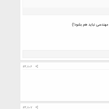
 مهندسی نباید هم بشود!)
#4,806
#4,807