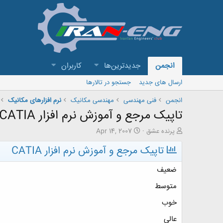
انجمن
جدیدترین‌ها
کاربران
ارسال های جدید
جستجو در تالارها
انجمن
فنی مهندسی
مهندسی مکانیک
نرم افزارهای مکانیک
تاپیک مرجع و آموزش نرم افزار CATIA
ش
ت
پرنده عشق
Apr 14, 2007
ر
ا
تاپیک مرجع و آموزش نرم افزار CATIA
و
ر
ع
ی
ک
خ
ضعیف
ن
ش
ن
ر
متوسط
د
و
خوب
ه
ع
م
عالی
و