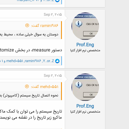
ا
ک
ن
Sep 2, 2015
ش
ه
ramin1986 گفت:
ا
:
دوستان یه سوال خیلی ساده ، محیط یه 
Prof.Eng
دستور measure، در بخش customize مطمئن شوید گزینه length فعال است.
متخصص نرم افزار کتیا
و
Y..or..Z
,
ramin1986
,
mehd0551
و 1 شخص دیگر
ا
ک
ن
Sep 2, 2015
ش
ه
mehd0551 گفت:
ا
:
نحوه اتصال تاریخ سیستم (کامپیوتر) ب
Prof.Eng
تاریخ سیستم را می توان با کمک ماکر
متخصص نرم افزار کتیا
ماکرو زیر تاریخ را در نقشه می نویسد 