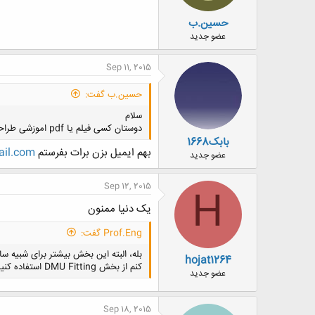
حسین.ب
عضو جدید
Sep 11, 2015
حسین.ب گفت:
سلام
دوستان کسی فیلم یا pdf اموزشی طراحی بدنه خودرو داره؟ممنون میشم اگه راهنماییم کنید
بابک1668
بهم ایمیل بزن برات بفرستم
il.com
عضو جدید
Sep 12, 2015
H
یک دنیا ممنون
Prof.Eng گفت:
بله، البته این بخش بیشتر برای شبیه س
hojat1264
کنم از بخش DMU Fitting استفاده کنید که کار را آسانتر می کند.
عضو جدید
Sep 18, 2015