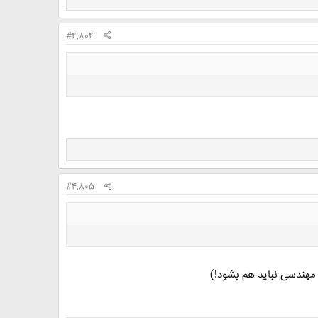
#4,804
#4,805
 مهندسی نباید هم بشود!)