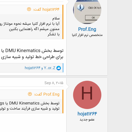
hojat1264 گفت:
سلام
آیا با نرم افزار کتیا میشه نحوه مونتاژ
Prof.Eng
ممنون میشم اگه راهنمایی بکنین
با تشکر
متخصص نرم افزار کتیا
برای طراحی خط تولید و شبیه سازی 
و
Y..or..Z
و
hojat1264
ا
ک
ن
Sep 8, 2015
H
ش
ه
Prof.Eng گفت:
ا
:
تولید و شبیه سازی فرآیند ساخت و تول
hojat1264
عضو جدید