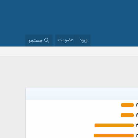
ورود
عضویت
جستجو
1
1