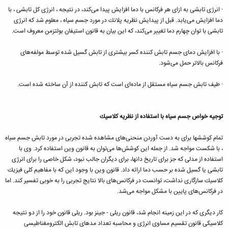
· انرژی تابشی به ازای هر فركانس با دما افزایش پیدا می‌كند، در نتیجه ، انرژی كل تابشی ، با
دما افزایش می‌یابد. قبل از پیدایش نظریه پلانك در مورد جسم سیاه ، معلوم شد كه انرژی
تابشی با توان چهارم دما تغییر می‌كند، كه این بیان به قانون استیفان بولتزمن معروف است.
· با افزایش دمای جسم تابش كننده كسر بیشتری از تابش گسیل شده توسط مولفه‌های
فركانس بالاتر حمل می‌شود.
· طیف تابش جسم سیاه مستقل از ماده‌ای است كه تابش كننده از آن ساخته شده است.
توجیه خواص جسم سیاه با استفاده از نظریه كلاسیك
تمام كوششها برای به دست آوردن منحنی‌های مشاهده شده تجربی در مورد تابش جسم سیاه
، با شكست مواجه شد. از جمله این كوشش‌ها می‌توان به قانون وین استفاده كرد. وی با
استفاده از مدلی كه جز برای تاریخ دانها، برای دیگران جالب نبود، شكل خاصی را برای انرژی
تابشی یا گسیل شده بر حسب دما ارائه داد. قانون وین با وجود این كه با مفاهیم كلی فیزیك
كلاسیك سازگاری نداشت، توانست در فركانس‌های بالا نتایج تجربی را به خوبی تفسیر كند. اما
در فركانس‌های پایین با مشكل مواجه می‌شد.
كار دیگری كه در این زمینه انجام شد، قانون ریلی - جینز بود. ریلی قانون خود را از دو نتیجه
كلاسیكی قانون تقسیم مساوی انرژی و محاسبه تعداد مدهای تابش الكترومغناطیسی