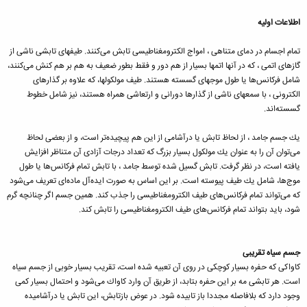
اطلاعات اولیه
تمام اجسام در دمای متناهی ، امواج الكترومغناطیسی تابش می‌‌كنند. طیفهای تابشی ناشی از
گازهای اتمی ، كه در آنها اتمها بسیار از هم دور و فقط بطور ضعیف به هم بر هم كنش می‌كنند،
شامل فركانس‌ها یا طول موجهای گسسته هستند. طیف مولكولها، كه علاوه بر گذارهای
الكترونی ، با سمعهای ناشی از گذارها دورانی و ارتعاشی همراه هستند، نیز شامل خطوط
گسسته‌اند.
یك جسم جامد ، از لحاظ تابش یا درآشامی از این هم پیچیده‌تر است، و از بعضی لحاظ
می‌توان آن را به عنوان یك مولكول بسیار بزرگ كه تعداد درجات آزادی آن متناظر افزایش
یافته است، در نظر گرفت. تابش گسیل شده توسط جامد ، با تابش تمام فركانس‌ها یا طول
موج‌ها، شامل یك طیف پیوسته است. بر این اساس به صورت ایده‌آل ماده‌ای تعریف می‌شود
كه می‌تواند تمام فركانس‌های طیف الكترومغناطیسی را جذب كند. همین جسم اگر چنانچه گرم
شود، باید بتواند تمام فركانس‌های طیف الكترومغناطیسی را تابش كند.
جسم سیاه تقریبی
كاواكی كه حفره بسیار كوچكی در روی آن تعبیه شده است، تقریب بسیار خوبی از جسم سیاه
است. هر تابشی مه بر این حفره بتابد، از طریق آن وارد كاواك می‌شود و احتمال بسیار كمی
وجود دارد كه بلافاصله مجددا باز تابیده شود. در عوض بازتابش، این تابش یا درآشامیده