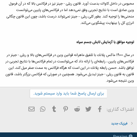
محبوس در داخل كاواك بدست آورد. قانون ریلی - جینز نیز در فركانس بالا كه در آن فرمول
وین صادق است با نتایج تجربی وفق نمی‌دهد اما در فركانس‌های پایین می‌توانست
منحنی‌ها را توجیه كند. بطور كلی ریلی – جینز نمی‌تواند درست باشد، چون این قانون چگالی
انرژی كل را بینهایت پیشگویی می‌كند.
توجیه موافق با آزمایش تابش جسم سیاه
در سال 1900 ماكس پلانك با تلفیق ماهرانه قوانین وین در فركانس‌های بالا و ریلی - جینز در
فركانس‌های پایین ، رابطه‌ای را ارائه داد كه می‌توانست در تمام فركانس‌ها با نتایج تجربی در
توافق باشد. حسن رابطه پلانك در این است كه هرگاه فركانس به سمت صفر میل كند، این
قانون به قانون ریلی - جینز تبدیل می‌شود. همچنین در صورتی كه فركانس بزرگتر باشد، قانون
وین نتیجه می‌شود.
برای ارسال پاسخ شما باید وارد سیستم شوید.
فیسبوک
تویتر
Reddit
Pinterest
Tumblr
ایمیل
WhatsApp
اشتراک گذاری:
فیزیک جدید