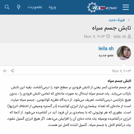
ورود
عضویت
فیزیک جدید
تابش جسم سیاه
ش
ت
Nov 7, 2013
leila sh
ر
ا
و
ر
leila sh
ع
ی
عضو جدید
ک
خ
ن
ش
ن
ر
#1
Nov 7, 2013
د
و
ه
ع
تابش جسم سیاه
م
هر جسم جامدی كسر یعنی از تابش فرودی بر سطح خود را درمی‌آشامد، بقیه این تابش
و
بازتاب می‌یابد. یك جسم سیاه ایده‌آل به صورت ماده‌ای كه تمامی تابش فرودی را ، بدون
ض
هیچ بازتابس درمی‌آشامد، تعریف می‌شود.
از دیدگاه نظریه كوانتومی ، جسم سیاه عبارت
و
است از ماده‌ای كه تعداد بیشماری تراز انرژی كوانتیده (در گستره وسیعی از اختلاف انرژیها)
ع
است. بطوری كه هر نوترونی كه با بسامدی بر آن فرود آید در آشامیده می‌شود. از آنجا كه
انرژی درآشامیده بوسیله یك ماده دمای آن را افزایش می‌دهد، اگر هیچ انرژی گسیل نشود،
یك درآشام كامل یا جسم سیاه ، گسیل كننده كامل نیز هست.