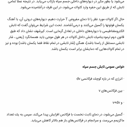
می‌شود یا بطور مكرر در دیواره‌های داخلی جسم سیاه بازتاب می‌یابد. در نتیجه عملا تمامی
تابش كه از طریق این حفره وارد كاواك می‌شود، در این ظرف درآشامیده می‌شود.
حال اگر كاواك مورد نظر را تا دمای مفروض T حرارت دهیم، دیواره‌های درونی آن، با آهنگ
یكسان فوتونها را گسیل می‌كنند و درمی‌آشامند. تحت این شرایط می‌توان گفت كه تابش
الكترومغناطیسی با دیواره‌های داخلی در تعادل گرمایی است. كیرشهف نشان داد كه طبق
قانون دوم ترمودینامیك تابش داخل كاواك در هر طول موجی باید همسانگرد (یعنی ، شار
تابشی مستقل از راستا باشد)، همگن (شار تابشی در تمام نقاط فضا یكسان باشد) بوده و نیز
در تمام كاواك‌هایی كه دمایشان برابر است یكسان باشد.
خواص عمومی تابش جسم سیاه
· انرژی كه در بازه كوچك فركانسی dv
· بین فركانس‌های v
· و v+dv
· گسیل می‌شود، در دمای ثابت نخست با فركانس افزایش پیدا می‌كند، سپس به یك تعداد
ماكزیمم می‌رسد، و سرانجام در فركانس‌های باز هم بالاتر كاهش می‌یابد.