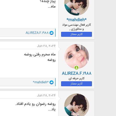
پیاز چنده؟
ا
ماه...
:
*mahdieh*
کاربر فعال مهندسی مواد
و متالورژی ,
و
ALIREZA.F.1988
کاربر ممتاز
ا
ک
ن
Jun 28, 2026
ش
ه
ماه محرم رفتی روضه
ا
روضه
:
ALIREZA.F.1988
کاربر حرفه ای
و
*mahdieh*
کاربر ممتاز
ا
ک
ن
Jun 28, 2026
ش
ه
روضه رضوان رو یادم افتاد.
ا
یاد...
: