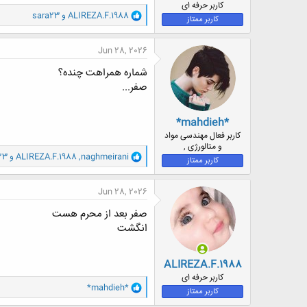
کاربر حرفه ای
و
ALIREZA.F.1988
و
sara23
کاربر ممتاز
ا
ک
ن
Jun 28, 2026
ش
ه
شماره همراهت چنده؟
ا
صفر...
:
*mahdieh*
کاربر فعال مهندسی مواد
و متالورژی ,
و
naghmeirani
,
ALIREZA.F.1988
و
23
کاربر ممتاز
ا
ک
ن
Jun 28, 2026
ش
ه
صفر بعد از محرم هست
ا
انگشت
:
ALIREZA.F.1988
کاربر حرفه ای
و
*mahdieh*
کاربر ممتاز
ا