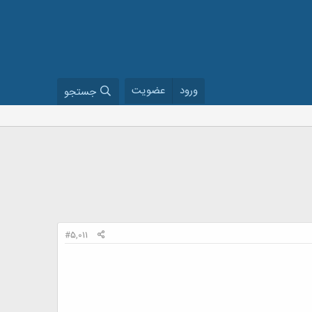
ورود
عضویت
جستجو
#5,011