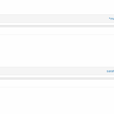
*m
sara