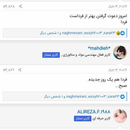
:
#4,868
Jun 3, 2026
امروز دعوت گرفتن بهتر از فرداست
فردا
و
sara23
,
essyh2003
,
naghmeirani
و 1 شخص دیگر
ا
ک
ن
*mahdieh*
ش
کاربر فعال مهندسی مواد و متالورژی ,
کاربر ممتاز
ه
ا
:
#4,869
Jun 3, 2026
فردا هم یک روز جدیده.
صبح...
و
sara23
,
essyh2003
,
naghmeirani
و 1 شخص دیگر
ا
ک
ن
ALIREZA.F.1988
ش
کاربر حرفه ای
کاربر ممتاز
ه
ا
: