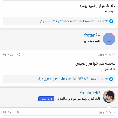
لاله خانم از راضیه بهتره
مرضیه
و
sara23
,
naghmeirani
,
*mahdieh*
و 1 شخص دیگر
ا
ک
ن
frotan68
ش
کاربر حرفه ای
ه
ا
:
#4,875
Jun 3, 2026
مرضیه هم خواهر راضیس
جفتشون..
و
sara23
,
ALIREZA.F.1988
,
essyh2003
و 2 کاربر دیگر
ا
ک
ن
*mahdieh*
ش
کاربر فعال مهندسی مواد و متالورژی ,
کاربر ممتاز
ه
ا
:
#4,876
Jun 3, 2026