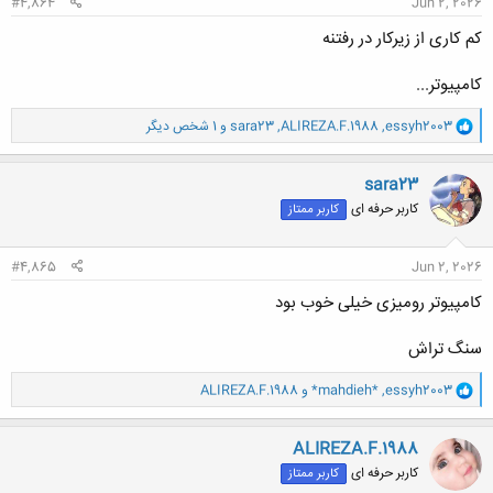
#4,864
Jun 2, 2026
کم کاری از زیرکار در رفتنه
کامپیوتر...
و
essyh2003
,
ALIREZA.F.1988
,
sara23
و 1 شخص دیگر
ا
ک
ن
sara23
ش
کاربر حرفه ای
کاربر ممتاز
ه
ا
:
#4,865
Jun 2, 2026
کامپیوتر رومیزی خیلی خوب بود
سنگ تراش
و
essyh2003
,
*mahdieh*
و
ALIREZA.F.1988
ا
ک
ن
ALIREZA.F.1988
ش
کاربر حرفه ای
کاربر ممتاز
ه
ا