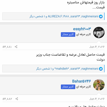
بازار روز قیمتهاش مناسبتره
قیمت....
و
naghmeirani
,
sara23
,
ALIREZA.F.1988
و 1 شخص دیگر
ا
ک
ن
essyh2003
ش
کاربر حرفه ای
کاربر ممتاز
ه
ا
:
#4,881
Jun 4, 2026
قیمت حاصل تعادل عرضه و تقاضاست جناب وزیر
دولت
و
naghmeirani
,
sara23
,
*mahdieh*
و 1 شخص دیگر
ا
ک
ن
Bahar5746
ش
کاربر حرفه ای
کاربر ممتاز
ه
ا
:
#4,882
Jun 4, 2026
دولت حقوق ها رو بالا ببره