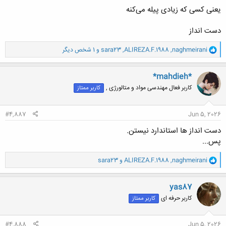
یعنی کسی که زیادی پیله می‌کنه
دست انداز
و
naghmeirani
,
ALIREZA.F.1988
,
sara23
و 1 شخص دیگر
ا
ک
ن
*mahdieh*
ش
کاربر فعال مهندسی مواد و متالورژی ,
کاربر ممتاز
ه
ا
:
#4,887
Jun 5, 2026
دست انداز ها استاندارد نیستن.
پس...
و
naghmeirani
,
ALIREZA.F.1988
و
sara23
ا
ک
ن
yas87
ش
کاربر حرفه ای
کاربر ممتاز
ه
ا
:
#4,888
Jun 5, 2026