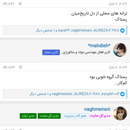
#4,862
Jun 2, 2026
ترانه های محلی از دل تاریخ‌میان
رستاک
و
ALIREZA.F.1988
,
naghmeirani
,
sara23
و 1 شخص دیگر
ا
ک
ن
*mahdieh*
ش
کاربر فعال مهندسی مواد و متالورژی ,
کاربر ممتاز
ه
ا
:
#4,863
Jun 2, 2026
رستاک گروه خوبی بود
کم‌کار...
و
essyh2003
,
ALIREZA.F.1988
,
naghmeirani
و 1 شخص دیگر
ا
ک
ن
naghmeirani
ش
مدیر کل سایت
عضو کادر مدیریت
مدیر کل سایت
مدیر ارشد
ه
ا
: