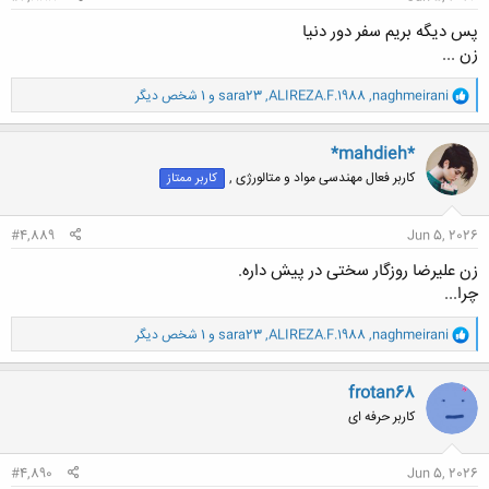
پس دیگه بریم سفر دور دنیا
زن ...
و
naghmeirani
,
ALIREZA.F.1988
,
sara23
و 1 شخص دیگر
ا
ک
ن
*mahdieh*
ش
کاربر فعال مهندسی مواد و متالورژی ,
کاربر ممتاز
ه
ا
:
#4,889
Jun 5, 2026
زن علیرضا روزگار سختی در پیش داره.
چرا...
و
naghmeirani
,
ALIREZA.F.1988
,
sara23
و 1 شخص دیگر
ا
ک
ن
frotan68
ش
کاربر حرفه ای
ه
ا
:
#4,890
Jun 5, 2026