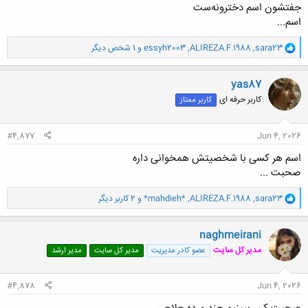
جفتشون اسم دخترونه‌ست
اسم...
و
sara23
,
ALIREZA.F.1988
,
essyh2003
و 1 شخص دیگر
ا
ک
ن
yas87
ش
کاربر حرفه ای
کاربر ممتاز
ه
ا
:
#4,877
Jun 4, 2026
اسم هر کسی با شخصیتش همخوانی داره
صحبت ...
و
sara23
,
ALIREZA.F.1988
,
*mahdieh*
و 2 کاربر دیگر
ا
ک
ن
naghmeirani
ش
مدیر کل سایت
عضو کادر مدیریت
مدیر کل سایت
مدیر ارشد
ه
ا
:
#4,878
Jun 4, 2026