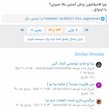
چرا فامیلاشون براش آستین بالا نمیزنن؟
با ازدواج...
و
naghmeirani
,
ALIREZA.F.1988
,
*mahdieh*
و 1 شخص دیگر
ا
ک
ن
اول
آخر
163 از 181
قبلی
بعدی
ش
ه
برای ارسال پاسخ شما باید وارد سیستم شوید.
ا
:
Similar threads
بیا تو شاید تونستی کمک کنی
شروع شده توسط mohandese.motefakker
Apr 20, 2015
پاسخ ها: 2
زنگ تفريح
سن فکریت چنده؟ ( جالبه بیا تو )
A
شروع شده توسط ali ko0nko0ri
Mar 2, 2015
پاسخ ها: 40
زنگ تفريح
سرگرمی:بازی تست اعصاب.بدو بیا
شروع شده توسط baran256016
Oct 9, 2014
پاسخ ها: 16