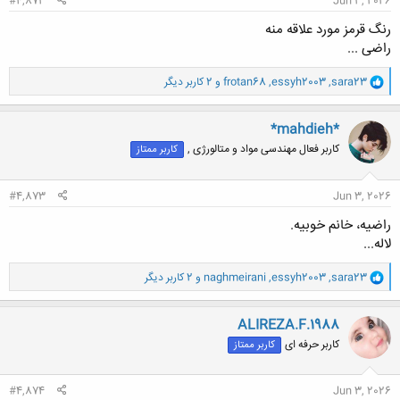
#4,872
Jun 3, 2026
رنگ قرمز مورد علاقه منه
راضی ...
و
sara23
,
essyh2003
,
frotan68
و 2 کاربر دیگر
ا
ک
ن
*mahdieh*
ش
کاربر فعال مهندسی مواد و متالورژی ,
کاربر ممتاز
ه
ا
:
#4,873
Jun 3, 2026
راضیه، خانم خوبیه.
لاله...
و
sara23
,
essyh2003
,
naghmeirani
و 2 کاربر دیگر
ا
ک
ن
ALIREZA.F.1988
ش
کاربر حرفه ای
کاربر ممتاز
ه
ا
:
#4,874
Jun 3, 2026