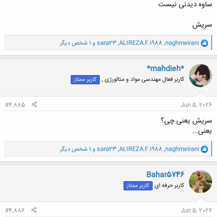
ساوه دیدنی نیست
سریش
و
naghmeirani
,
ALIREZA.F.1988
,
sara23
و 1 شخص دیگر
ا
ک
ن
*mahdieh*
ش
کاربر فعال مهندسی مواد و متالورژی ,
کاربر ممتاز
ه
ا
:
#4,885
Jun 5, 2026
سریش یعنی چی؟
یعنی...
و
naghmeirani
,
ALIREZA.F.1988
,
sara23
و 1 شخص دیگر
ا
ک
ن
Bahar5746
ش
کاربر حرفه ای
کاربر ممتاز
ه
ا
:
#4,886
Jun 5, 2026