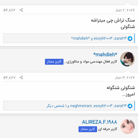
:
#4,866
Jun 2, 2026
سنگ تراش چی میتراشه
شنگولی
و
sara23
,
essyh2003
و
*mahdieh*
ا
ک
ن
*mahdieh*
ش
کاربر فعال مهندسی مواد و متالورژی ,
کاربر ممتاز
ه
ا
:
#4,867
Jun 3, 2026
شنگولی شنگوله
امروز...
و
sara23
,
essyh2003
,
naghmeirani
و 1 شخص دیگر
ا
ک
ن
ALIREZA.F.1988
ش
کاربر حرفه ای
کاربر ممتاز
ه
ا