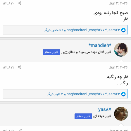
#4,870
Jun 3, 2026
صبح کجا رفته بودی
غاز
و
sara23
,
essyh2003
,
naghmeirani
و 1 شخص دیگر
ا
ک
ن
*mahdieh*
ش
کاربر فعال مهندسی مواد و متالورژی ,
کاربر ممتاز
ه
ا
:
#4,871
Jun 3, 2026
غاز چه رنگیه.
رنگ...
و
sara23
,
essyh2003
,
naghmeirani
و 2 کاربر دیگر
ا
ک
ن
yas87
ش
کاربر حرفه ای
کاربر ممتاز
ه
ا
: