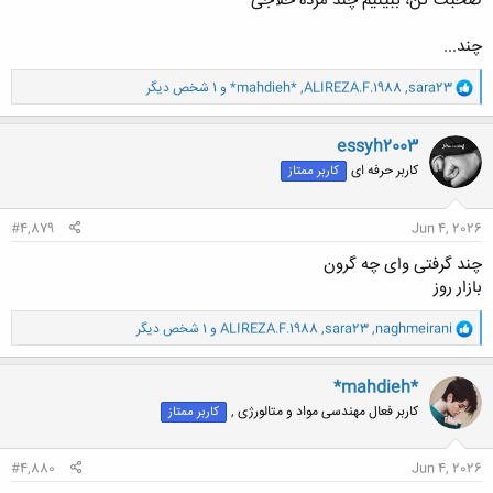
صحبت کن، ببینیم چند مرده حلاجی
چند...
و
sara23
,
ALIREZA.F.1988
,
*mahdieh*
و 1 شخص دیگر
ا
ک
ن
essyh2003
ش
کاربر حرفه ای
کاربر ممتاز
ه
ا
:
#4,879
Jun 4, 2026
چند گرفتی وای چه گرون
بازار روز
و
naghmeirani
,
sara23
,
ALIREZA.F.1988
و 1 شخص دیگر
ا
ک
ن
*mahdieh*
ش
کاربر فعال مهندسی مواد و متالورژی ,
کاربر ممتاز
ه
ا
:
#4,880
Jun 4, 2026