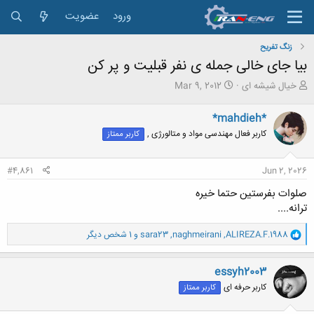
ورود
عضویت
زنگ تفريح
بیا جای خالی جمله ی نفر قبلیت و پر کن
ش
ت
خیال شیشه ای
Mar 9, 2012
ر
ا
و
ر
*mahdieh*
ع
ی
کاربر فعال مهندسی مواد و متالورژی ,
کاربر ممتاز
ک
خ
ن
ش
ن
ر
#4,861
Jun 2, 2026
د
و
ه
ع
صلوات بفرستین حتما خیره
م
ترانه....
و
ض
و
ALIREZA.F.1988
,
naghmeirani
,
sara23
و 1 شخص دیگر
و
ا
ع
ک
ن
essyh2003
ش
کاربر حرفه ای
کاربر ممتاز
ه
ا
: