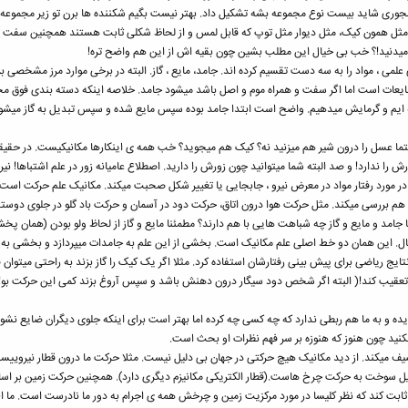
جوری شاید بیست نوع مجموعه بشه تشکیل داد. بهتر نیست بگیم شکننده ها برن تو زیر مجموعه ی 
مد مثل همون کیک، مثل دیوار مثل توپ که قابل لمس و از لحاظ شکلی ثابت هستند همچنین سفت 
رو میدنید!؟ خب بی خیال این مطلب بشین چون بقیه اش از این هم واضح تره!
علمی ، مواد را به سه دست تقسیم کرده اند. جامد، مایع ، گاز. البته در برخی موارد مرز مشخص
یعات است اما اگر سفت و همراه موم و اصل باشد میشود جامد. خلاصه اینکه دسته بندی فوق محص
 ایم و گرمایش میدهیم. واضح است ابتدا جامد بوده سپس مایع شده و سپس تبدیل به گاز میشود.
تما عسل را درون شیر هم میزنید نه؟ کیک هم میجوید؟ خب همه ی اینکارها مکانیکیست. در حقیقت م
را ندارد! و صد البته شما میتوانید چون زورش را دارید. اصطلاع عامیانه زور در علم اشتباها! نیرو
در مورد رفتار مواد در معرض نیرو ، جابجایی یا تغییر شکل صحبت میکند. مکانیک علم حرکت است.
م بررسی میکند. مثل حرکت هوا درون اتاق، حرکت دود در آسمان و حرکت باد گلو در جلوی دوستت
ا جامد و مایع و گاز چه شباهت هایی با هم دارند؟ مطمئنا مایع و گاز از لحاظ ولو بودن (همان 
 سیال. این همان دو خط اصلی علم مکانیک است. بخشی از این علم به جامدات میپردازد و بخشی 
ایج ریاضی برای پیش بینی رفتارشان استفاده کرد. مثلا اگر یک کیک را گاز بزند به راحتی میتوان ف
 تعقیب کند!( البته اگر شخص دود سیگار درون دهنش باشد و سپس آروغ بزند کمی این حرکت بو
 و به ما هم ربطی ندارد که چه کسی چه کرده اما بهتر است برای اینکه جلوی دیگران ضایع نشویم بدا
کنید چون هنوز که هنوزه بر سر فهم نظرات او بحث است.
ف میکند. از دید مکانیک هیچ حرکتی در جهان بی دلیل نیست. مثلا حرکت ما درون قطار نیروییست 
ل سوخت به حرکت چرخ هاست.(قطار الکتریکی مکانیزم دیگری دارد). همچنین حرکت زمین بر اساس ج
بت کند که نظر کلیسا در مورد مرکزیت زمین و چرخش همه ی اجرام به دور ما نادرست است. ما الا