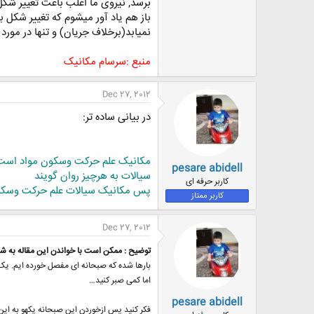
برسد, نیروی ما اغلب باعث تغییر شک
باز هم یاد آور میشوم که تغییر شکل
نمیابد(برخلاف جریان) و تنها در مو
منبع :سرسام مکانیک
Dec 27, 2012
در بیانی ساده تر:
مکانیک علم حرکت وسکون مواد است
pesare abidell
سیالات به هرچیز روان گویند
کاربر حرفه ای
پس مکانیک سیالات علم حرکت وسک
کاربر ممتاز
Dec 27, 2012
توضیح : ممکن است با خواندن این مقاله به
بارها شده که صبحانه ای مفصل خورده ایم. یک ل
اما کمی صبر کنید…
pesare abidell
فکر کنید پس ازخوردن این صبحانه یکهو به این 