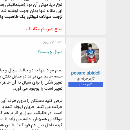
نوع دینامیکی آن بود.(سینماتیکی بع
این مقاله تنها بدان جهت نوشته شد که
لزجت سیالات نیوتنی یک خاصیت واقعی
منبع :سرسام مکانیک
Dec 27, 2012
سیال چیست؟
تمام مواد تنها به دو حالت سیال و
pesare abidell
جسم جامد می تواند در مقابل تنش 
کاربر حرفه ای
تغییر شکل را برای سیال به آن خاطر 
کاربر ممتاز
تغییر است را بوجود می آورد.
فرض کنید دستتان را درون ظرف آبی ف
حرکت می کنند. جریان ایجاد شده با 
است. در حقیقت سیال بر اثر بر هم 
مولکولی همچنان ادامه می یابد تا س
کرده داخل بتن هم فرو کند!! با من ه