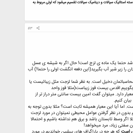
ته استاتیک سیالات و دینامیک سیالات تقسیم میشود که اولی مربوط به
#3
ن نباشد حتما یک ماده ی لزج است! حال اگر به شیشه ی عسل
 را زیر شیر آب بگیرید(این دفعه انگشت اولی را حتما!) آب
ر محاسباتمان دخیل است. به نظر شما لزجت مثل زیبائیست یا
ه بگوییم اقدس بیست قوز زیباست(مثلا قوز واحد
یار دارد. میتوان گفت امین بیست سانتی متر دراز تر از
بیان کنیم.
ست. اما آیا این معیار همیشه ثابت است؟ مثلا بدون توجه به
دون در نظر گرفتن عوامل محیطی نمیتوان در مورد لزجت
ا اگر وسط تابستان باشد و برق هم نداشته باشیم و احتمالا
ن سفتی زیاد، مرد میخواهد!
کی است
که هر چه در پاراگراف های پیشین خواندیم در مورد