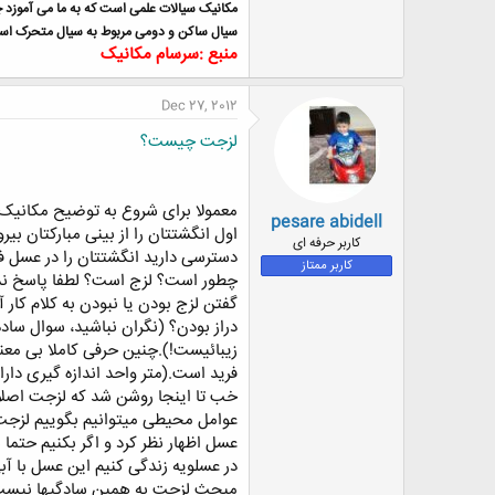
مکانیک سیالات علمی است که به ما می آموزد 
سیال ساکن و دومی مربوط به سیال متحرک اس
منبع :سرسام مکانیک
Dec 27, 2012
لزجت چیست؟
معمولا برای شروع به توضیح مکانیک س
pesare abidell
اول انگشتتان را از بینی مبارکتان بی
کاربر حرفه ای
دسترسی دارید انگشتتان را در عسل فر
کاربر ممتاز
چطور است؟ لزج است؟ لطفا پاسخ نده
گفتن لزج بودن یا نبودن به کلام کار
دراز بودن؟ (نگران نباشید، سوال ساده
زیبائیست!).چنین حرفی کاملا بی معنی
فرید است.(متر واحد اندازه گیری داراز
خب تا اینجا روشن شد که لزجت اصلا ش
عوامل محیطی میتوانیم بگوییم لزج
عسل اظهار نظر کرد و اگر بکنیم حتما
در عسلویه زندگی کنیم این عسل با آب
مبحث لزجت به همین سادگیها نیست. 