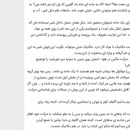
سفت ها!؟ اصلا اگه یه ماده ای مثه باد گلویی که ول کردیم باشه چی؟ یه
و شکننده هم میتونن باشن. خیلی خوب شد. مایعات هم مثل شیر ، آب و
ی برای یک ماده نمیتوان متصور شد. مثل همان عسل داخل شیر صبحانه مان که
ول تفکر بشر است و نمیتوانیم یکی از این سه نام را روی همه ی مواد
 اما این فرایند معروف، یک پروسه ی فیزیکی پیوسته دارد و گذاشتن مرز
کانیک با مواد کار دارد. مکانیک حتی میتواند بگوید این لیوان شیر به این
 نام گرفته و واژه ای متفاوت از انرژیست.
 حرکت مگس در هوا ، انسان روی زمین یا سیاره دور خورشید را توضیح
ان!
پخش) مولکول ها بیشتر شبیه هم هستند تا یک ماده ی جامد. پس چه بهتر گروه
به سیالات که بخش دوم کمی پیچیده تر از بخش اول است چون بسیاری از
همید چه بلایی سر کیک آمده از کجا و با چه زاویه ای بریده شده و … ولی اگر
! قابل تشخیص میشود که نوعی از این روش در سیالات برای شناسایی حرکت
نیم گالیله، کپلر و نیوتن و اینشتین چکار کرده اند. البته زیاد برای
که پاهای ما به زمین وارد میکند و بدن را به جلو میکشد یا حرکت خود قطار
اذبه ی متقابل است. البته همان گالیله ی خدا بیامرز با جمع کردن
ن میدانیم که حکم این اثبات را باید در علم مکانیک جست.