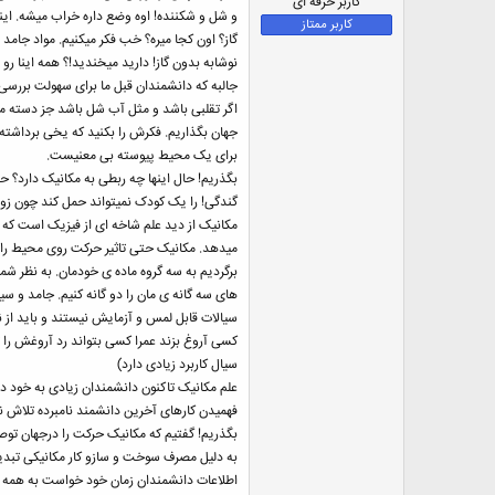
کاربر حرفه ای
و شل و شکننده! اوه وضع داره خراب میشه. این
کاربر ممتاز
گاز؟ اون کجا میره؟ خب فکر میکنیم. مواد جا
نوشابه بدون گاز! دارید میخندید!؟ همه اینا 
جالبه که دانشمندان قبل ما برای سهولت بررسی 
اگر تقلبی باشد و مثل آب شل باشد جز دسته ما
جهان بگذاریم. فکرش را بکنید که یخی برداشته
برای یک محیط پیوسته بی معنیست.
بگذریم! حال اینها چه ربطی به مکانیک دارد؟ ح
گندگی! را یک کودک نمیتواند حمل کند چون زورش 
مکانیک از دید علم شاخه ای از فیزیک است که 
میدهد. مکانیک حتی تاثیر حرکت روی محیط را ه
برگردیم به سه گروه ماده ی خودمان. به نظر شم
های سه گانه ی مان را دو گانه کنیم. جامد و
سیالات قابل لمس و آزمایش نیستند و باید از نت
کسی آروغ بزند عمرا کسی بتواند رد آروغش را
سیال کاربرد زیادی دارد)
علم مکانیک تاکنون دانشمندان زیادی به خود دیده
فهمیدن کارهای آخرین دانشمند نامبرده تلاش ن
بگذریم! گفتیم که مکانیک حرکت را درجهان توصی
به دلیل مصرف سوخت و سازو کار مکانیکی تبدی
اطلاعات دانشمندان زمان خود خواست به همه ثا