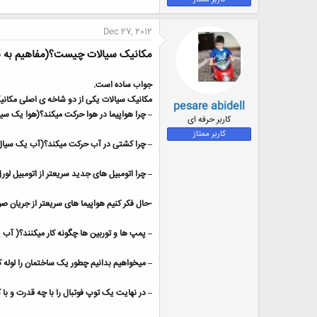
ض
و
Dec 27, 2012
ع
مکانیک سیالات چیست؟(مفاهیم به بی
جواب ساده است.
مکانیک سیالات یکی از دو شاخه ی اصلی مکانیک
pesare abidell
– چرا هواپیما در هوا حرکت میکند؟(هوا یک س
کاربر حرفه ای
کاربر ممتاز
– چرا کشتی در آب حرکت میکند؟(آب یک سیا
– چرا اتومبیل های جدید سریعتر از اتومبیل ل
-حال فکر کنیم هواپیما های سریعتر از جریان 
– پمپ ها و توربین ها چگونه کار میکنند؟( آب 
– میخواهیم بدانیم چطور یک ساختمان را لوله
– در نهایت یک توپ فوتبال را با چه قدرت و با