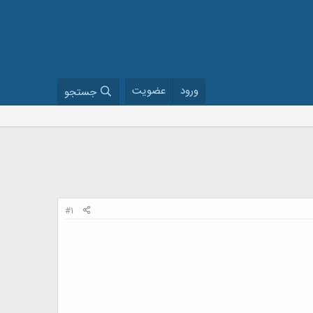
ورود
عضویت
جستجو
#1