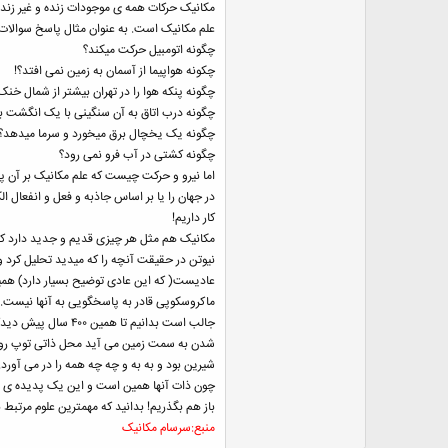
مکانیک حرکات همه ی موجودات زنده و غیر زنده 
علم مکانیک است. به عنوان مثال پاسخ سوالات ز
چگونه اتومبیل حرکت میکند؟
چکونه هواپیما از آسمان به زمین نمی افتد؟!
چگونه پنکه هوا را در تهران بیشتر از شمال خنک
چگونه درب اتاق به آن سنگینی با یک انگشت باز
چگونه یک یخچال برق میخورد و سرما میدهد؟
چگونه کشتی در آب فرو نمی رود؟
اما نیرو و حرکت چیست که علم مکانیک بر آن پ
در جهان را یا بر اساس جاذبه و فعل و انفعال 
کار داریم!
مکانیک هم مثل هر چیزی قدیم و جدید دارد که در
نیوتن در حقیقت آنچه را که میدید تحلیل کرد 
عادیست( که این عادی توضیح بسیار دارد) هم
ماکروسکوپی قادر به پاسخگویی به آنها نیست.
جالب است بدانیم ت
شدن به سمت زمین می آید محل ذاتی توپ روی
شیرین بود و به به و چه چه همه را در می آور
چون ذات آنها همین است و این یک پدیده ی ف
باز هم بگذریم! بدانید که مهمترین علوم مرتبط
منبع:سرسام مکانیک