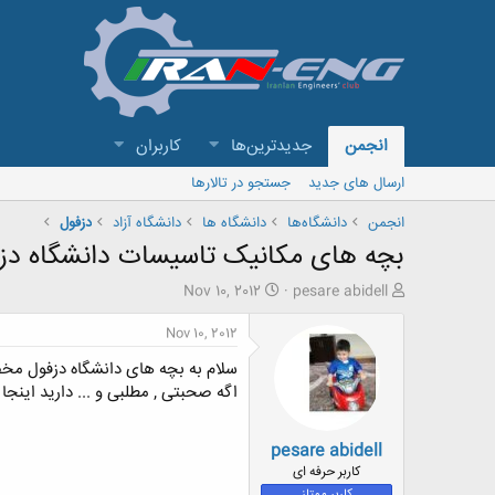
انجمن
جدیدترین‌ها
کاربران
ارسال های جدید
جستجو در تالارها
انجمن
دانشگاه‌ها
دانشگاه ها
دانشگاه آزاد
دزفول
بچه های مکانیک تاسیسات دانشگاه دز
ش
ت
Nov 10, 2012
pesare abidell
ر
ا
و
ر
Nov 10, 2012
ع
ی
سلام به بچه های دانشگاه دزفول مخ
ک
خ
ن
ش
اگه صحبتی , مطلبی و ... دارید اینجا 
ن
ر
د
و
pesare abidell
ه
ع
م
کاربر حرفه ای
و
کاربر ممتاز