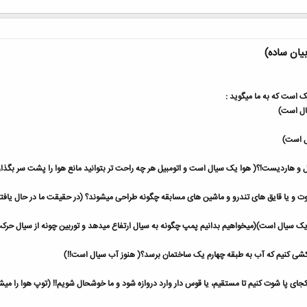
ان ساده)
 است که به ما میگوید :
یال است)
ل است)
ورل و هاردیست!؟( هوا یک سیال است و اتومبیل هر چه راحت تر بتوانید مانع هوا را پشت سر بگذا
صوت و یا قایق های تندرو و ماشین های مسابقه چگونه طراحی میشوند؟ (در حقیقت ما در حال یاف
یک سیال است)(میخواهیم بدانیم پمپ چگونه به سیال ارتفاع میدهد و توربین چونه از سیال حرکت و
 کشی کنیم که آب به طبقه چهارم یک ساختمان برسد؟( هنوز آب سیال است!!)
 کجای پا شوت کنیم تا مستقیم، یا قوس دار وارد دروازه شود و ما خوشحال شویم!! (توپ هوا را می