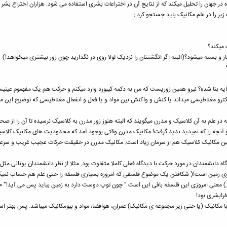
در جهان را تحلیل میکند که از نتایج آن در اختراعات بشری استفاده می شود. هزاران اختراع بشر
یر را در علم مکانیک باید جستجو کرد :
 میکند؟
 و بسته میشود؟(البته اگر انگشتتان را نزدیک لولا روی در نگذارید چون زور بیشتری میخواهد!)
ایه بنا شده؟ نیرو همین زوریست که من به دکمه کیبورد وارد میکنم و حرکت هم یک مفهموم عینی
الکترو مغناطیسی میداند یا کنش و واکنش بین مواد و یا فعل و انفعال مغناطیسی که توضیح این 
 علم به آن کلاسیک و مدرن میگویند که البته هنوز زور مدرن به کلاسیک نرسیده تا آن را از صحنه 
و آنچه را که نمیدید ندید گرفت! مکانیک مدرن وقتی بوجود آمد که محدودیت های مکانیک کلاسیک ن
ین مکانیک کلاسیک هم از سرمان زیاد است. مکانیک مدرن در حقیقت حرکات عجیب غریب و سرعت
ا همین ۴۰۰ سال پیش دیدگاه دانشمندان در مورد حرکت با دیدگاه فعلی کاملا متفاوت بود. مثلا از نظر دانشمندان 
 زمین است!( شکافتن یک موضوع فلسفی که امروزه بسیاری فلسفه را حتی علم هم حساب نمیکنن
د.) معنی امروزی این فلسفه بافی این است ” چون توپ دوست دارد به زمین بیاید پس می آید!” خو
رابشری بود!
 با مکانیک (یا حتی زیر مجموعه ی مکانیک) عمران، هوافضا، مواد و بیومکانیک میباشد. پس بهتر اس