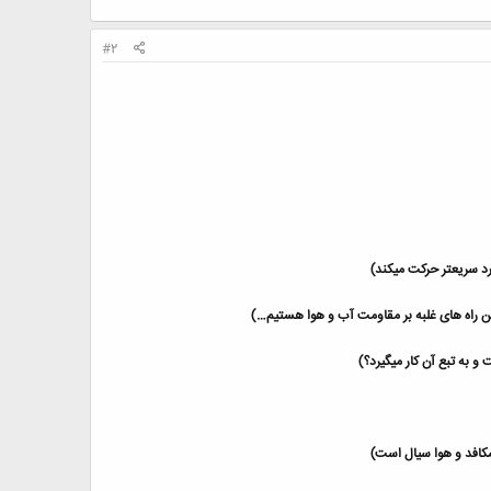
#2
رد سریعتر حرکت میکند)
تن راه های غلبه بر مقاومت آب و هوا هستیم…)
 به تبع آن کار میگیرد؟)
شکافد و هوا سیال است)