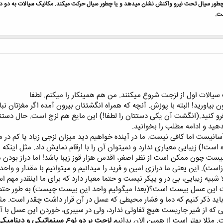
چطور سیال تحت نیرو واکنش نشان میدهد و یا چطور سیال حرکت میکند. مکانیک سیالات به دو دس
ت.
یالات اول از لزجت شروع میکنند. من هم همینکار را میکنم. لطفا
رون بیاورید! البته با پوزش. آنچه که همراه انگشتتان بیرون آمده اگر مغزتا
و کنید.(انگشت آن یکی دستتان را لطفا!) این مایع هم لزج است. حال دستتان
ید و ادامه مطلب را بخوانید.
 آسانیست اما کافی نیست. ما در آینده خواهیم دید میزان لزجی زیاد یا کم د
 است!) زیبایی معیاری ندارد و نمیتوان آن را با ارقام نمایش داد. مثل اینک
ست چون ممکن است از نظر اصغر،‌ اقدس هزار قوز زیبا باشد! اما دراز بودن مع
است). این یعنی ما درازی امین و فرید را میدانیم و میتوانیم با مقدار و واحد 
بیه زیبایی، بی در و پیکر نیست و حتما معیار دارد که برای ما اینقدر مهم ا
ت این عسل بیست است؟(بعدا میگوئیم واحد این بیست چیست) به طور حتم ب
 باید ذکر کنیم که دما و فشار محیطی که عسل در آن قرار داشت چقدر است. مثل
ی که از شیر جاریست هیچ تفاوتی ندارد،‌ ولی در سیبری، خوردن این عسل با آ
مثلا بهتر است از همین الان بدانیم
لزجت بر دو نوع سینماتیکی و دینامی