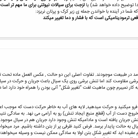
دا توضیح داده خواهد شد) یا
لزجت برای سیالات نیوتنی برای ما مهم تر است
 شما در آینده با خواندن جمله ی زیر کرک و پرتان نریزد:
 ترمودینامیکی است که با فشار و دما تغییر میکند
 جامد در طبیعت موجودند. تفاوت اصلی این دو حالت , عکس العمل ماده تحت
برشی مقاومت کند اما تنش برشی روی یک سیال باعث جریان و حرکت در سیا
به کار نمیبرم چون ماهیت لغت “تغییر شکل” آنی بودن را همراه خود دارد ام
رو میکنید و حرکت میدهید, لایه های آب به خاطر حرکت دست که موجب اعما
خروج دست از آب (قطع منبع ایجاد تنش) رو به آرامی می نهد. به سادگی نتیج
کنش جریان یافته است و مادامیکه تنش وجود دارد جریان هم در سیال موج
یال به حالت پایدار برسد. فرض کنید ظرفی پر از بتن داشته باشیم. مرد میخ
م عقیده اید که تغییر شکل بتن اولا به سادگی ممکن نیست و وسیله میخواهد(اع