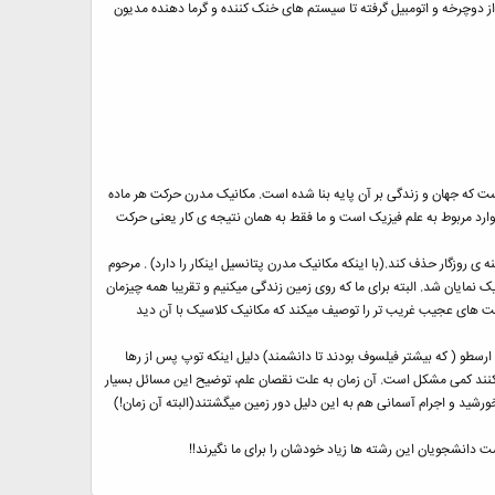
 از دوچرخه و اتومبیل گرفته تا سیستم های خنک کننده و گرما دهنده مدیون
ست که جهان و زندگی بر آن پایه بنا شده است. مکانیک مدرن حرکت هر ماده
موارد مربوط به علم فیزیک است و ما فقط به همان نتیجه ی کار یعنی حرکت
ی روزگار حذف کند.(با اینکه مکانیک مدرن پتانسیل اینکار را دارد) . مرحوم
مایان شد. البته برای ما که روی زمین زندگی میکنیم و تقریبا همه چیزمان
 های عجیب غریب تر را توصیف میکند که مکانیک کلاسیک با آن دید
یونانی مثل ارسطو ( که بیشتر فیلسوف بودند تا دانشمند) دلیل اینکه توپ پس از رها
د کمی مشکل است. آن زمان به علت نقصان علم، توضیح این مسائل بسیار
رشید و اجرام آسمانی هم به این دلیل دور زمین میگشتند(البته آن زمان!)
ت دانشجویان این رشته ها زیاد خودشان را برای ما نگیرند!!