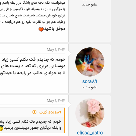
میخواستم بگم بچه های باشگا در رابطه باهم وا
ض
عضو جدید
و
یا دیگران ما رو به وسیله طرز تفکرمون چطور م
ع
فردی خودرای مستبد باظرفیت شوخ باحال ساده نگ
وطرف هم جواب نظرات بقیه رو هم دررابطه با
موفق باشید
May 1, 2012
خودم که جدیدم فک نکنم کسی زیاد 
دوستایی عزیزی که تعداد پست های 
تا به جوابای جالب در رابطه با خود
sora89
عضو جدید
May 1, 2012
sora89 گفت:
خودم که جدیدم فک نکنم کسی زیاد بشن
واینکه دیگران چطور میبیننتون برسید
elissa_astro