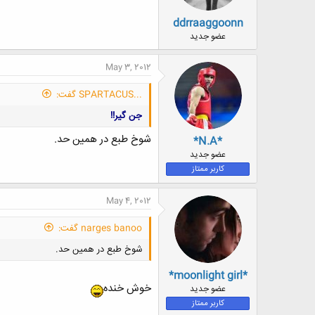
ddrraaggoonn
عضو جدید
May 3, 2012
...SPARTACUS گفت:
جن گیر!!
شوخ طبع در همین حد.
*N.A*
عضو جدید
کاربر ممتاز
May 4, 2012
narges banoo گفت:
شوخ طبع در همین حد.
*moonlight girl*
خوش خنده
عضو جدید
کاربر ممتاز