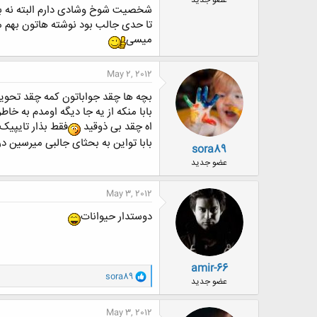
عضو جدید
شخصیت شوخ وشادی دارم البته نه 
تا حدی جالب بود نوشته هاتون بهم 
میسی
May 2, 2012
بچه ها چقد جواباتون کمه چقد تحوی
بابا منکه از یه جا دیگه اومدم به خا
اه چقد بی ذوقید
فقط بذار تایپی
بابا تواین به بحثای جالبی میرسین د
sora89
عضو جدید
May 3, 2012
دوستدار حیوانات
amir-66
و
sora89
عضو جدید
ا
ک
ن
May 3, 2012