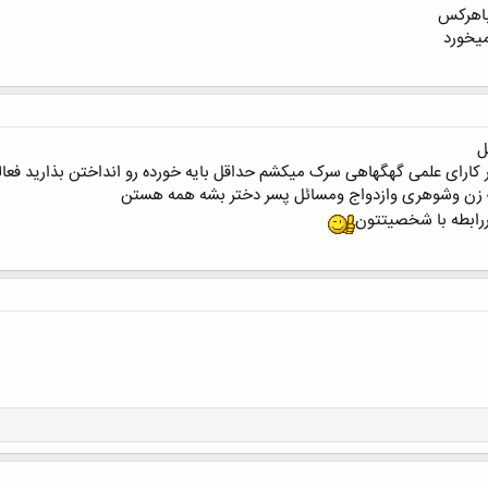
باهرکس
میخورد
کلیک کنید تا باز شود...
ل
طر کارای علمی گهگهاهی سرک میکشم حداقل بایه خورده رو انداختن بذارید فعال
ک زن وشوهری وازدواج ومسائل پسر دختر بشه همه هستن
ررابطه با شخصیتتون