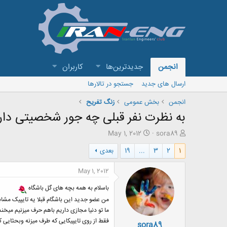
انجمن
جدیدترین‌ها
کاربران
ارسال های جدید
جستجو در تالارها
انجمن
بخش عمومی
زنگ تفريح
به نظرت نفر قبلی چه جور شخصیتی دار
ش
ت
May 1, 2012
sora89
ر
ا
1
2
3
...
19
بعدی
و
ر
ع
ی
ک
خ
May 1, 2012
ن
ش
ن
ر
باسلام به همه بچه های گل باشگاه
د
و
من عضو جدید این باشگام قبلا یه تایپیک مشاب
ه
ع
ما تو دنیا مجازی داریم باهم حرف میزنیم می
م
فقط از روی تایپیکایی که طرف میزنه وبحثایی 
sora89
و