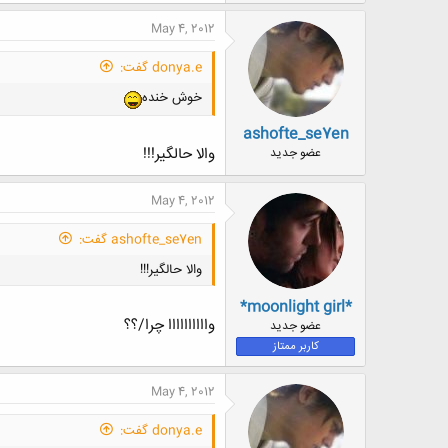
May 4, 2012
donya.e گفت:
خوش خنده
ashofte_se7en
والا حالگیر!!!
عضو جدید
May 4, 2012
ashofte_se7en گفت:
والا حالگیر!!!
*moonlight girl*
واااااااااا چرا/؟؟
عضو جدید
کاربر ممتاز
May 4, 2012
donya.e گفت: