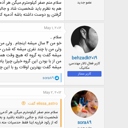
سلام.منم صفر کیلومترم.میگن هر آدم
عضو جدید
هم به نظرم باید شخصیت شاد و جالبی 
گرفتن رو دوست داشته باشه آدمیه که
May 1, 2012
سلام ..
خو من 4 سال میشه اینجام . ولی من از نوع جواب دادن به دوستان اصلن مغرور نبودم . و هر کسی بهم پی ام داده جواب دادم
ولی من با چند نفری میشه که شدن خان
میشه گفت یه گروه که هیچ وقت همو 
behzadk2019
من از با بودن این گروه خیلی چیزا یاد
کاربر فعال تالار مهندسی
میشه گفت بهترین اوقات رو با این چند
مکانیک
کاربر ممتاز
و
sora89
ا
ک
ن
May 2, 2012
ش
ه
elissa_astro گفت:
ا
:
سلام.منم صفر کیلومترم.میگن هر آدمی 
شخصیت شاد و جالبی داشته باشید و به ر
sora89
که از رکود فراریه.اینا فقط حدسیات من