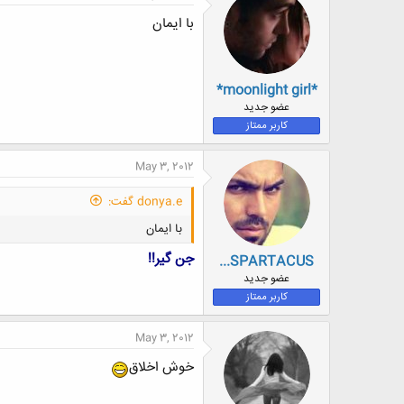
ش
ه
با ایمان
ا
:
*moonlight girl*
عضو جدید
کاربر ممتاز
May 3, 2012
donya.e گفت:
با ایمان
جن گیر!!
...SPARTACUS
عضو جدید
کاربر ممتاز
May 3, 2012
خوش اخلاق