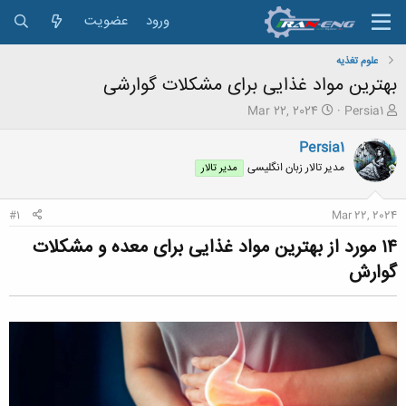
ورود
عضویت
علوم تغذیه
بهترین مواد غذایی برای مشکلات گوارشی
ش
ت
Mar 22, 2024
Persia1
ر
ا
و
ر
Persia1
ع
ی
مدیر تالار زبان انگلیسی
مدیر تالار
ک
خ
ن
ش
ن
ر
#1
Mar 22, 2024
د
و
ه
ع
۱۴ مورد از بهترین مواد غذایی برای معده و مشکلات
م
گوارش​
و
ض
و
ع