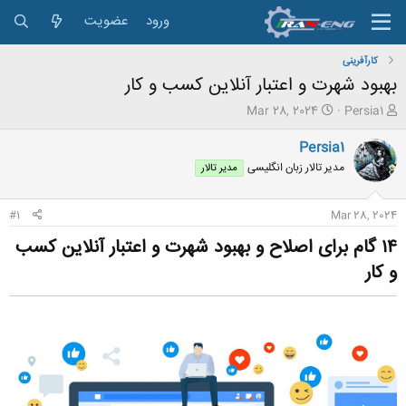
ورود
عضویت
کارآفرینی
بهبود شهرت و اعتبار آنلاین کسب و کار
ش
ت
Mar 28, 2024
Persia1
ر
ا
و
ر
Persia1
ع
ی
مدیر تالار زبان انگلیسی
مدیر تالار
ک
خ
ن
ش
ن
ر
#1
Mar 28, 2024
د
و
ه
ع
۱۴ گام برای اصلاح و بهبود شهرت و اعتبار آنلاین کسب
م
و کار​
و
ض
و
ع