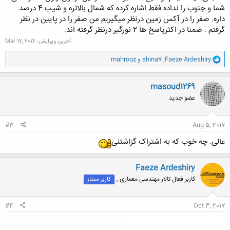
شما و جنوب را نداده فقط اشاره کرده که شمال بالاتره و شیب 4 درصد
داره. صفر را در آکس زمین درنظر میگیریم من صفر را در پایین در نظر
گرفتم . ضمنا در اکثرپاسخ ها 2 نورگیر درنظر گرفته اند.
آخرین ویرایش:
Mar 17, 2017
و
Faeze Ardeshiry
,
shina7
و
mahrooz
ا
ک
ن
masoud1269
ش
عضو جدید
ه
ا
:
#3
Aug 5, 2017
عالی. چه خوب که به اشتراک گزاشتنی
Faeze Ardeshiry
کاربر فعال تالار مهندسی معماری ,
کاربر ممتاز
#4
Oct 3, 2017