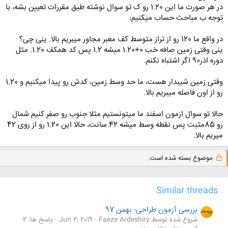
در هر صورت ما این 1.20 رو ک تو سوال نوشته طبق مقررات تعیین بشه، با
کلیک کنید تا باز شود...
توجه ب مباحث حساب میکنیم:
در واقع ما 120 رو از تراز متوسط کف معبر مجاور میبریم بالا. ینی چی؟
ینی وقتی زمین صافه خب 0+1.20 میشه 1.2 پس کد همکف 1.20. مثل
دوره اذر90 اگر اشتباه نکنم.
وقتی زمین شیبدار هست، ما حد وسط زمین، کدش رو پیدا میکنیم و 1.20
رو از اون فاصله میبریم بالا.
حالا تو سوال ازمون اسفند ما میتونستیم مثلا جنوب رو صفر کنیم شمال
رو 85مثبت پس نقطه وسط میشه 42 سانت، حالا این 1.20 رو از روی 42
میریم بالا.
موضوع بسته شده است.
Similar threads
بررسی آزمون طراحی- بهمن 97
شروع شده توسط Faeze Ardeshiry
Jun 2, 2019
پاسخ ها: 2