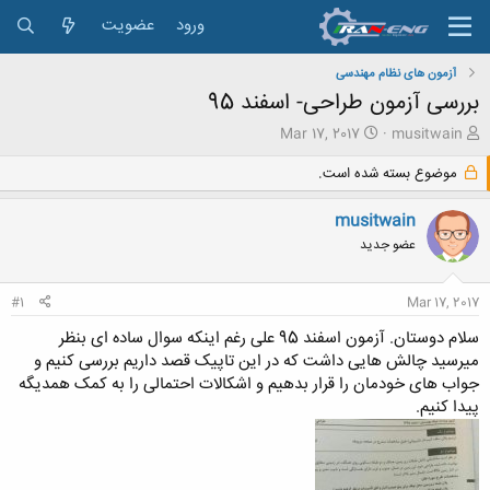
ورود
عضویت
آزمون های نظام مهندسی
بررسی آزمون طراحی- اسفند 95
ش
ت
Mar 17, 2017
musitwain
ر
ا
و
ر
موضوع بسته شده است.
ع
ی
ک
خ
musitwain
ن
ش
عضو جدید
ن
ر
د
و
ه
ع
#1
Mar 17, 2017
م
و
سلام دوستان. آزمون اسفند 95 علی رغم اینکه سوال ساده ای بنظر
ض
میرسید چالش هایی داشت که در این تاپیک قصد داریم بررسی کنیم و
و
جواب های خودمان را قرار بدهیم و اشکالات احتمالی را به کمک همدیگه
ع
پیدا کنیم.