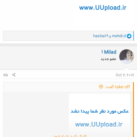
و
mehdi.d
و
hastia89
ا
ک
ن
! Milad
ش
عضو جدید
ه
ا
:
#5
Oct 7, 2017
take off گفت:
کلیک کنید تا باز شود...