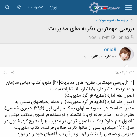
ورود
عضویت
جزوه ها و نمونه سوالات
بررسي مهمترین نظریه های مدیریت
ش
ت
Nov 11, 2013
onia$
ر
ا
و
ر
onia$
ع
ی
دستیار مدیر تالار مدیریت
ک
خ
ن
ش
ن
ر
#1
Nov 11, 2013
د
و
ه
ع
[h=1]بررسي مهمترین نظریه های مدیریت[/h] منبع: كتاب مبانی سازمان
م
و مدیریت - دکتر علی رضائیان- انتشارات سمت
و
اصول علم اداره (نظریه فراگرد مدیریت)
ض
اصول علم اداره (نظریه فراگرد مدیریت) از جمله رهیافتهای سنتی به
و
مدیریت است در بحبویه سالهای جنگ جهانی اول (1296 هجری شمسی)،
ع
هنری فایول مدیر حرفه ای، دانشمند و نویسنده فرانسوی مکتب مبتنی بر
"اصول علم اداره" (مکتب اصول گرایی در مدیریت) را مطرح کرد. فایول در
سال 1916 میلادی، پس از سالها کار در صنایع فرانسه، کتاب مدیریت
عمومی و صنعتی را منتشر کرد. و در آن دیدگاههای خود را در مورد