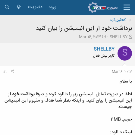
ورود
عضویت
گفتگوی آزاد
برداشت خود از این انیمیشن را بیان کنید
ش
ت
Mar 16, 2013
SHELLBY
ر
ا
و
ر
SHELLBY
S
ع
ی
کاربر بیش فعال
ک
خ
ن
ش
ن
ر
#1
Mar 16, 2013
د
و
ه
ع
با سلام
م
و
لطفا در صورت تمایل انیمیشن زیر را دانلود کرده و صرفا
برداشت خود ا
ز
ض
این انیمیشن را بیان کنید. و اینکه بنظر شما هدف و مفهوم این انیمیشن
و
چیست.
ع
حجم: 11MB
لینک دانلود: