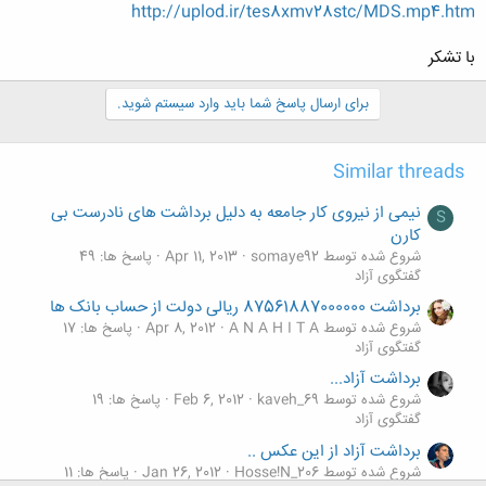
http://uplod.ir/tes8xmv28stc/MDS.mp4.htm
با تشکر
برای ارسال پاسخ شما باید وارد سیستم شوید.
Similar threads
نیمی از نیروی کار جامعه به دلیل برداشت های نادرست بی
S
کارن
شروع شده توسط somaye92
Apr 11, 2013
پاسخ ها: 49
گفتگوی آزاد
برداشت 87561887000000 ریالی دولت از حساب بانک ها
شروع شده توسط A N A H I T A
Apr 8, 2012
پاسخ ها: 17
گفتگوی آزاد
برداشت آزاد...
شروع شده توسط kaveh_69
Feb 6, 2012
پاسخ ها: 19
گفتگوی آزاد
برداشت آزاد از این عکس ..
شروع شده توسط Hosse!N_206
Jan 26, 2012
پاسخ ها: 11