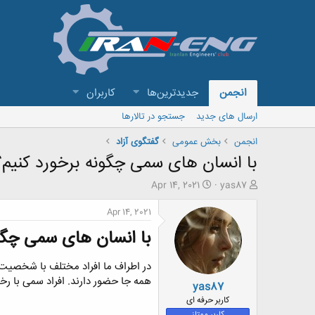
انجمن
جدیدترین‌ها
کاربران
ارسال های جدید
جستجو در تالارها
انجمن
بخش عمومی
گفتگوی آزاد
با انسان های سمی چگونه برخورد کنیم؟
ش
ت
Apr 14, 2021
yas87
ر
ا
و
ر
Apr 14, 2021
ع
ی
با انسان های سمی چگون
ک
خ
ن
ش
ن
ر
در اطراف ما افراد مختلف با شخصیت 
د
و
همه جا حضور دارند. افراد سمی با رخن
yas87
ه
ع
م
کاربر حرفه ای
و
کاربر ممتاز