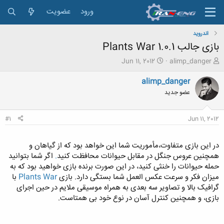
ورود
عضویت
اندروید
بازی جالب Plants War 1.0.1
ش
ت
Jun 11, 2012
alimp_danger
ر
ا
و
ر
alimp_danger
ع
ی
عضو جدید
ک
خ
ن
ش
ن
ر
#1
Jun 11, 2012
د
و
ه
ع
م
در این بازی متفاوت،مأموریت شما این خواهد بود که از گیاهان و
و
همچنین عروس جنگل در مقابل حیوانات محافظت کنید
.
اگر شما بتوانید
ض
حمله حیوانات را خنثی کنید، در این صورت برنده بازی خواهید بود که به
و
میزان فکر و سرعت عکس العمل شما بستگی دارد. بازی
Plants War
با
ع
گرافیک بالا و تصاویر سه بعدی به همراه موسیقی ملایم در حین اجرای
بازی، و همچنین کنترل آسان در نوع خود بی همتاست.​
.