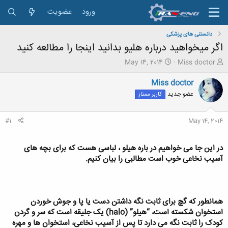
ورود
عضویت
دانستنی های پزشکی
اگر میخواهید درباره هلیو بدانید اینجا را مطالعه کنید
ش
ت
May 14, 2014
Miss doctor
ر
ا
و
ر
Miss doctor
ع
ی
عضو جدید
کاربر ممتاز
ک
خ
ن
ش
ن
ر
#1
May 14, 2014
د
و
ه
ع
م
در این جا می خواهیم در باره هیلو ، لباسی هست که برای بچه های
و
آسیب نخاعی خوب است مطالبی را بیان کنیم.
ض
و
ع
همانطور که گچ برای ثابت نگه داشتن دست یا پا و جوش خوردن
استخوان شکسته است، “هیلو” (halo) یک جلیقه است که سر و گردن
کودک را ثابت نگه می دارد تا پس از آسیب نخاعی، استخوان ها و مهره