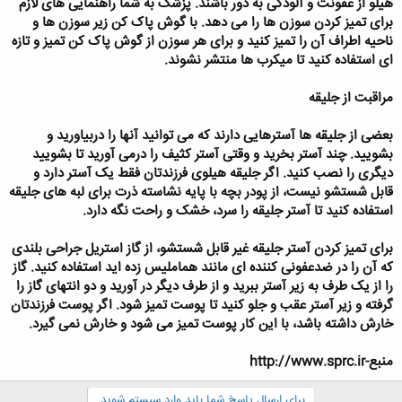
هیلو از عفونت و آلودگی به دور باشند. پزشک به شما راهنمایی های لازم
برای تمیز کردن سوزن ها را می دهد. با گوش پاک کن زیر سوزن ها و
ناحیه اطراف آن را تمیز کنید و برای هر سوزن از گوش پاک کن تمیز و تازه
ای استفاده کنید تا میکرب ها منتشر نشوند.
مراقبت از جلیقه
بعضی از جلیقه ها آسترهایی دارند که می توانید آنها را دربیاورید و
بشویید. چند آستر بخرید و وقتی آستر کثیف را درمی آورید تا بشویید
دیگری را نصب کنید. اگر جلیقه هیلوی فرزندتان فقط یک آستر دارد و
قابل شستشو نیست، از پودر بچه با پایه نشاسته ذرت برای لبه های جلیقه
استفاده کنید تا آستر جلیقه را سرد، خشک و راحت نگه دارد.
برای تمیز کردن آستر جلیقه غیر قابل شستشو، از گاز استریل جراحی بلندی
که آن را در ضدعفونی کننده ای مانند هماملیس زده اید استفاده کنید. گاز
را از یک طرف به زیر آستر ببرید و از طرف دیگر در آورید و دو انتهای گاز را
گرفته و زیر آستر عقب و جلو کنید تا پوست تمیز شود. اگر پوست فرزندتان
خارش داشته باشد، با این کار پوست تمیز می شود و خارش نمی گیرد.
منبع-http://www.sprc.ir
برای ارسال پاسخ شما باید وارد سیستم شوید.