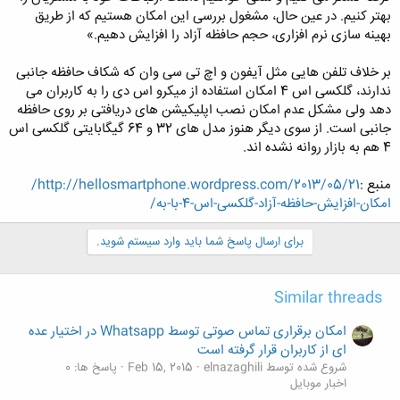
بهتر کنیم. در عین حال، مشغول بررسی این امکان هستیم که از طریق
بهینه سازی نرم افزاری، حجم حافظه آزاد را افزایش دهیم.»
بر خلاف تلفن هایی مثل آیفون و اچ تی سی وان که شکاف حافظه جانبی
ندارند، گلکسی اس 4 امکان استفاده از میکرو اس دی را به کاربران می
دهد ولی مشکل عدم امکان نصب اپلیکیشن های دریافتی بر روی حافظه
جانبی است. از سوی دیگر هنوز مدل های 32 و 64 گیگابایتی گلکسی اس
4 هم به بازار روانه نشده اند.
منبع :
http://hellosmartphone.wordpress.com/2013/05/21/
امکان-افزایش-حافظه-آزاد-گلکسی-اس-4-با-به/
برای ارسال پاسخ شما باید وارد سیستم شوید.
Similar threads
امکان برقراری تماس صوتی توسط Whatsapp در اختیار عده
ای از کاربران قرار گرفته است
شروع شده توسط elnazaghili
Feb 15, 2015
پاسخ ها: 0
اخبار موبایل