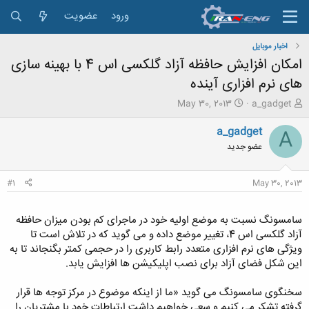
ورود
عضویت
اخبار موبایل
امکان افزایش حافظه آزاد گلکسی اس 4 با بهینه سازی
های نرم افزاری آینده
ش
ت
May 30, 2013
a_gadget
ر
ا
و
ر
a_gadget
A
ع
ی
عضو جدید
ک
خ
ن
ش
ن
ر
#1
May 30, 2013
د
و
ه
ع
م
سامسونگ نسبت به موضع اولیه خود در ماجرای کم بودن میزان حافظه
و
آزاد گلکسی اس 4، تغییر موضع داده و می گوید که در تلاش است تا
ض
ویژگی های نرم افزاری متعدد رابط کاربری را در حجمی کمتر بگنجاند تا به
و
این شکل فضای آزاد برای نصب اپلیکیشن ها افزایش یابد.
ع
سخنگوی سامسونگ می گوید «ما از اینکه موضوع در مرکز توجه ها قرار
گرفته تشکر می کنیم و سعی خواهیم داشت ارتباطات خود با مشتریان را