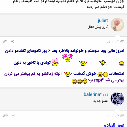
چون دیشب نخوابیدم و الانم خابم نمیبره اومدم تو نت هیشکی هم
نیست حوصلم سر رفته
juliet
کاربر بیش فعال
#11
Jan 11, 2012
امروز عالی بود
دوستم و خونواده بالاخره بعد 6 روز کادوهای تفلدمو
دادن
تولدی با تاخیر به دلیل
امتحانات
خوش گذشت
البته زمانشو یه کم بیشتر می کردن
بهتر می شد
mp3 بود
balerina2001
عضو جدید
#12
Jan 11, 2012
فوق العاده