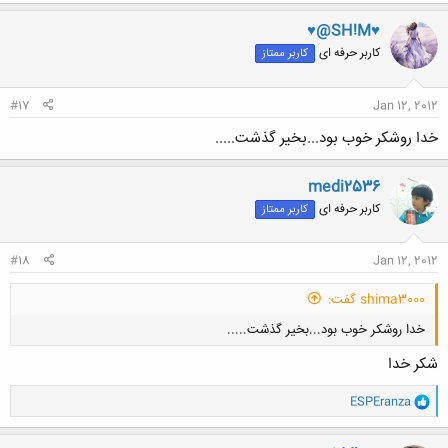
ک
ن
کلیک کنید تا باز شود...
♥@SH!M♥
ش
کاربر حرفه ای
کاربر ممتاز
ه
ا
:
#17
Jan 12, 2012
خدا روشکر خوب بود...بخیر گذشت.....
medi2536
کاربر حرفه ای
کاربر ممتاز
#18
Jan 12, 2012
shima3000 گفت:
خدا روشکر خوب بود...بخیر گذشت.....
شكر خدا
و
ESPEranza
ا
ک
ن