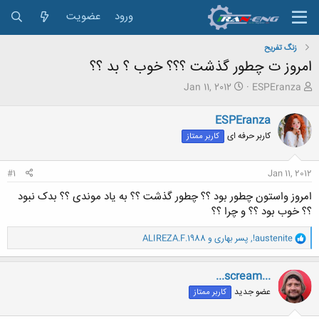
ورود
عضویت
زنگ تفريح
امروز ت چطور گذشت ؟؟؟ خوب ؟ بد ؟؟
ش
ت
Jan 11, 2012
ESPEranza
ر
ا
و
ر
ESPEranza
ع
ی
کاربر حرفه ای
کاربر ممتاز
ک
خ
ن
ش
ن
ر
#1
Jan 11, 2012
د
و
ه
ع
امروز واستون چطور بود ؟؟ چطور گذشت ؟؟ به یاد موندی ؟؟ بدک نبود
م
؟؟ خوب بود ؟؟ و چرا ؟؟
و
ض
و
!austenite
,
پسر بهاری
و
ALIREZA.F.1988
و
ا
ع
ک
ن
...scream...
ش
عضو جدید
کاربر ممتاز
ه
ا
: