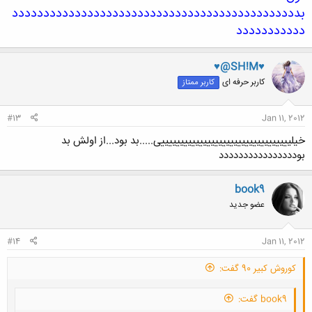
بدددددددددددددددددددددددددددددددددددددددددددددد
ددددددددددد
♥@SH!M♥
کاربر حرفه ای
کاربر ممتاز
#13
Jan 11, 2012
خیلییییییییییییییییییییییییییییییییییی.....بد بود...از اولش بد
بودددددددددددددددد
book9
عضو جدید
#14
Jan 11, 2012
کوروش کبیر 90 گفت:
book9 گفت: