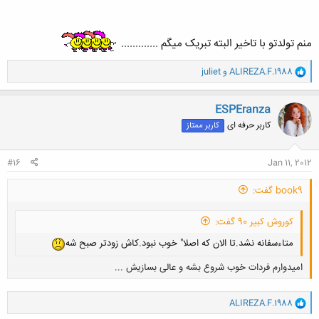
منم تولدتو با تاخیر البته تبریک میگم .............
و
ALIREZA.F.1988
و
juliet
ا
ک
ن
ESPEranza
ش
کاربر حرفه ای
کاربر ممتاز
ه
ا
:
#16
Jan 11, 2012
book9 گفت:
کوروش کبیر 90 گفت:
متاءسفانه نشد.تا الان که اصلا" خوب نبود.کاش زودتر صبح شه
امیدوارم فردات خوب شروع بشه و عالی بسازیش ...
و
ALIREZA.F.1988
کلیک کنید تا باز شود...
ا