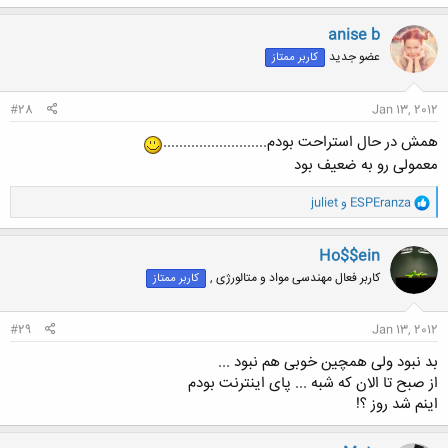
anise b
عضو جدید
کاربر ممتاز
#28
Jan 13, 2012
همش در حال استراحت بودم..........................
معمولی رو به ضعیف بود
و
ESPEranza
و
juliet
ا
ک
ن
Ho$$ein
ش
کاربر فعال مهندسی مواد و متالورژی ,
کاربر ممتاز
ه
ا
:
#29
Jan 13, 2012
بد نبود ولی همچین خوبی هم نبود ...
از صبح تا الان که شبه ... پای اینترنت بودم
اینم شد روز ؟!