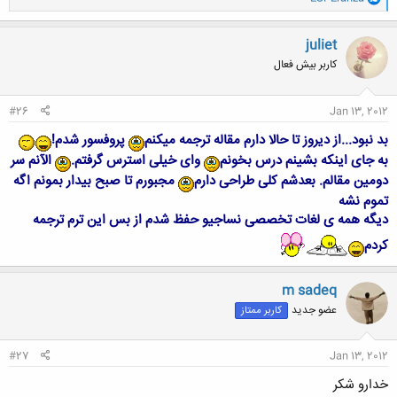
ا
ک
ن
juliet
ش
کاربر بیش فعال
ه
ا
:
#26
Jan 13, 2012
بد نبود...از دیروز تا حالا دارم مقاله ترجمه میکنم
پروفسور شدم!
به جای اینکه بشینم درس بخونم
وای خیلی استرس گرفتم.
الآنم سر
دومین مقالم. بعدشم کلی طراحی دارم
مجبورم تا صبح بیدار بمونم اگه
تموم نشه
دیگه همه ی لغات تخصصی نساجیو حفظ شدم از بس این ترم ترجمه
کردم
m sadeq
عضو جدید
کاربر ممتاز
#27
Jan 13, 2012
خدارو شکر