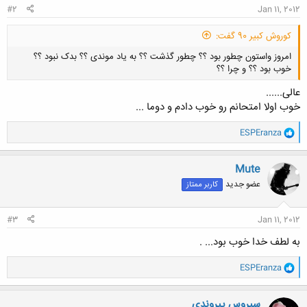
#2
Jan 11, 2012
کوروش کبیر 90 گفت:
امروز واستون چطور بود ؟؟ چطور گذشت ؟؟ به یاد موندی ؟؟ بدک نبود ؟؟
خوب بود ؟؟ و چرا ؟؟
عالی......
خوب اولا امتحانم رو خوب دادم و دوما ...
و
ESPEranza
ا
کلیک کنید تا باز شود...
ک
ن
Mute
ش
عضو جدید
کاربر ممتاز
ه
ا
:
#3
Jan 11, 2012
به لطف خدا خوب بود... .
و
ESPEranza
ا
ک
ن
سیروس پیروندی