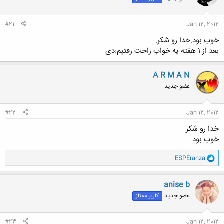
#21
Jan 12, 2012
خوب بود.خدا رو شکر.
بعد از 1 هفته یه خواب راحت رفتیم:دی
A R M A N
عضو جدید
#22
Jan 12, 2012
خدا رو شکر
خوب بود
و
ESPEranza
ا
ک
ن
anise b
ش
عضو جدید
کاربر ممتاز
ه
ا
:
#23
Jan 12, 2012