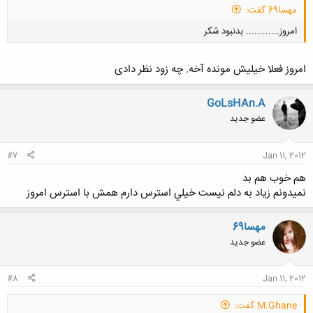
مهسا69 گفت:
امروز............ بدنبود شکر
امروز فعلا خیلیش مونده آخه. چه زود نظر دادی
GoLsHAn.A
عضو جدید
کلیک کنید تا باز شود...
#7
Jan 11, 2012
هم خوب هم بد
نميدونم زياد به دلم نيست خيلي استرس دارم همش با استرس امروز
مهسا69
عضو جدید
#8
Jan 11, 2012
M.Ghane گفت: