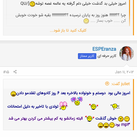
امروز خیلی بد گدشت خیلی دلم گرفته یه عالمه غصه توشه
[/QU
چرا ؟؟!!!!!!! هنوز روز به پایان نرسیده ؟؟!!!!!!!!!!!!!! بقیه شو خودت خوبش
کن ..... خوب بساز ....
کلیک کنید تا باز شود...
متاءسفانه نشد.تا الان که اصلا" خوب نبود.کاش زودتر صبح شه
کلیک کنید تا باز شود...
ESPEranza
کاربر حرفه ای
کاربر ممتاز
#15
Jan 11, 2012
juliet گفت:
امروز عالی بود
دوستم و خونواده بالاخره بعد 6 روز کادوهای تفلدمو
دادن
تولدی با تاخیر به دلیل امتحانات
خوش گذشت
البته زمانشو یه کم بیشتر می کردن بهتر می شد
mp3 بود