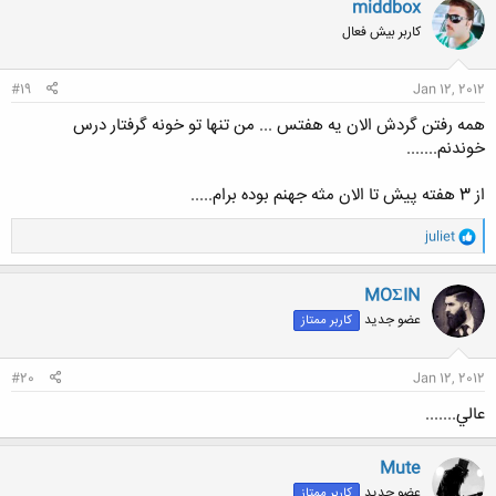
middbox
کلیک کنید تا باز شود...
ش
کاربر بیش فعال
ه
ا
:
#19
Jan 12, 2012
همه رفتن گردش الان یه هفتس ... من تنها تو خونه گرفتار درس
خوندنم.......
از 3 هفته پیش تا الان مثه جهنم بوده برام.....
و
juliet
ا
ک
ن
MOΣIN
ش
عضو جدید
کاربر ممتاز
ه
ا
:
#20
Jan 12, 2012
عالي.......
Mute
عضو جدید
کاربر ممتاز