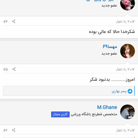
ش
عضو جدید
ه
ا
:
#4
Jan 11, 2012
شکرخدا حالا که عالی بوده
مهسا69
عضو جدید
#5
Jan 11, 2012
امروز............ بدنبود شکر
و
پسر بهاری
ا
ک
ن
M.Ghane
ش
متخصص شطرنج باشگاه ورزشی
کاربر ممتاز
ه
ا
:
#6
Jan 11, 2012