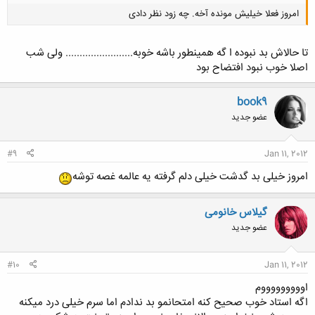
امروز فعلا خیلیش مونده آخه. چه زود نظر دادی
تا حالاش بد نبوده ا گه همینطور باشه خوبه........................ ولی شب
اصلا خوب نبود افتضاح بود
book9
کلیک کنید تا باز شود...
عضو جدید
#9
Jan 11, 2012
امروز خیلی بد گدشت خیلی دلم گرفته یه عالمه غصه توشه
گیلاس خانومی
عضو جدید
#10
Jan 11, 2012
اوووووووووم
اگه استاد خوب صحیح کنه امتحانمو بد ندادم اما سرم خیلی درد میکنه