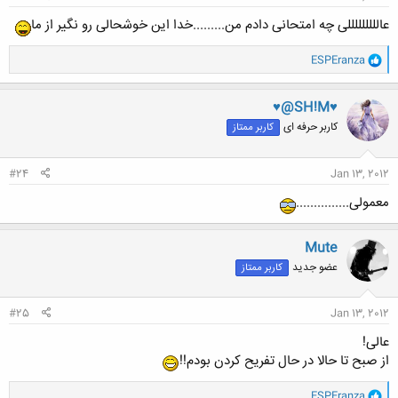
عالللللللللی چه امتحانی دادم من.........خدا این خوشحالی رو نگیر از ما
و
ESPEranza
ا
ک
ن
♥@SH!M♥
ش
کاربر حرفه ای
کاربر ممتاز
ه
ا
:
#24
Jan 13, 2012
معمولی...............
Mute
عضو جدید
کاربر ممتاز
#25
Jan 13, 2012
عالی!
از صبح تا حالا در حال تفریح کردن بودم!!
و
ESPEranza