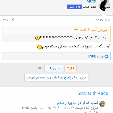
Mute
عضو جدید
کاربر ممتاز
#30
Jan 15, 2012
کوروش کبیر 90 گفت:
در حال تفریح کردن بودی ؟؟؟؟؟؟؟؟؟؟؟؟؟!!!!!!!!!!!!!!!!!!
آره دیگه... . امروز بد گذشت. همش بیکار بودم
و
ESPEranza
ا
ک
ن
آخر
1 از 7
بعدی
ش
ه
برای ارسال پاسخ شما باید وارد سیستم شوید.
ا
:
Similar threads
امروز که از خواب بیدار شدم
شروع شده توسط saba27
Jun 25, 2014
پاسخ ها: 3
زنگ تفريح