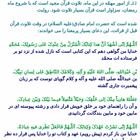
12ـ از امور مهمّه در این ماه، تلاوت قرآن مجید است که با شروع ماه
رمضان، سزاوار است قرآن بسیار تلاوت شود. روایت
شده است که حضرت امام صادق(علیه السلام) در وقت تلاوت قرآن
قبل از قرائت، این دعاى بسیار پرمعنا را مى خواندند:
اَللّـهُمَّ اِنّى اَشْهَدُ اَنَّ هذا کِتابُکَ الْمُنْزَلُ مِنْ عِنْدِکَ عَلى رَسُولِکَ، مُحَمَّدِ
خدایا من گواهى دهم که این کتابى است که نازل شده از نزد تو بر
فرستاده ات محمّد
بْنِ عَبْدِاللهِ، صَلَّى اللهُ عَلَیْهِ وَ آلِهِ، وَکَلامُکَ النّاطِقُ عَلى لِسانِ نَبِیِّکَ،
بن عبداللّه صلى الله علیه و آله و کلام گویاى توست که بر زبان
پیغمبرت جارى گشته
جَعَلْتَهُ هادِیاً مِنْکَ اِلى خَلْقِکَ، وَحَبْلاً مُتَّصِلاً فیـما بَیْنَکَ وَبَیْنَ عِبادِکَ،
و آن را راهنماى خود بر خلق خویش قرار دادى و رشته پیوسته اى در
مابین خود و مابین بندگانت گردانیدى
اَللّـهُمَّ اِنّى نَشَرْتُ عَهْدَکَ وَکِتابَکَ، اَللّـهُمَّ فَاجْعَلْ نَظَرى فیهِ عِبادَةً،
خدایا من باز کردم (پیش رویم) عهد و کتاب تو را خدایا پس قرار ده نظر