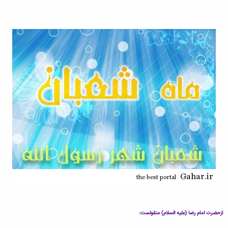
ازحضرت امام رضا (علیه السلام) منقولست: