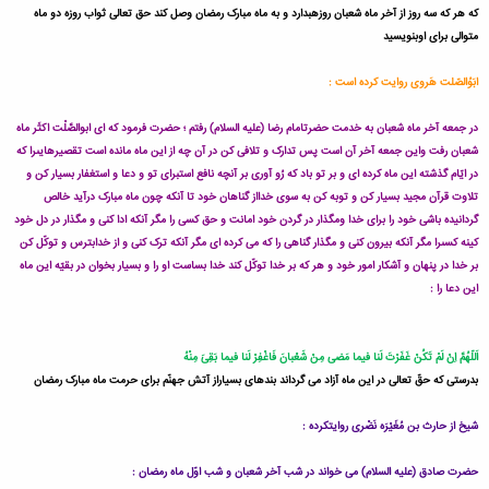
که هر که سه روز از آخر ماه شعبان روزهبدارد و به ماه مبارک رمضان وصل کند حق تعالى ثواب روزه دو ماه
متوالى براى اوبنویسید
ابَوُالصّلت هَروى روایت کرده است :
در جمعه آخر ماه شعبان به خدمت حضرتامام رضا (علیه السلام) رفتم ؛ حضرت فرمود که اى ابوالصَّلْت اکثَر ماه
شعبان رفت واین جمعه آخر آن است پس تدارک و تلافى کن در آن چه از این ماه مانده است تقصیرهایىرا که
در ایّام گذشته این ماه کرده اى و بر تو باد که رُو آورى بر آنچه نافع استبراى تو و دعا و استغفار بسیار کن و
تلاوت قرآن مجید بسیار کن و توبه کن به سوى خدااز گناهان خود تا آنکه چون ماه مبارک درآید خالص
گردانیده باشى خود را براى خدا ومگذار در گردن خود امانت و حق کسى را مگر آنکه ادا کنى و مگذار در دل خود
کینه کسىرا مگر آنکه بیرون کنى و مگذار گناهى را که مى کرده اى مگر آنکه ترک کنى و از خدابترس و توکّل کن
بر خدا در پنهان و آشکار امور خود و هر که بر خدا توکّل کند خدا بساست او را و بسیار بخوان در بقیّه این ماه
این دعا را :
اَللّهُمَّ اِنْ لَمْ تَکُنْ غَفَرْتَ لَنا فیما مَضى مِنْ شَعْبانَ فَاغْفِرْ لَنا فیما بَقِىَ مِنْهُ
بدرستى که حقّ تعالى در این ماه آزاد مى گرداند بندهاى بسیاراز آتش جهنّم براى حرمت ماه مبارک رمضان
شیخ از حارث بن مُغَیْرَه نَضْرى روایتکرده :
حضرت صادق (علیه السلام) مى خواند در شب آخر شعبان و شب اوّل ماه رمضان :