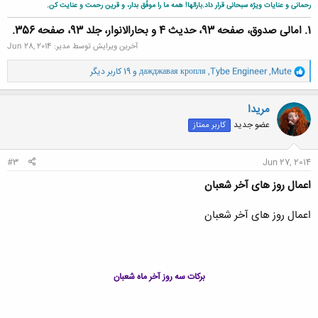
رحمانى و عنایات ویژه سبحانى قرار داد.بارالها! همه ما را موفّق بدار، و قرین رحمت و عنایت کن.
1. امالى صدوق، صفحه 93، حدیث 4 و بحارالانوار، جلد 93، صفحه 356.
آخرین ویرایش توسط مدیر:
Jun 28, 2014
و
Mute
,
Tybe Engineer
,
дажджавая кропля
و 19 کاربر دیگر
ا
ک
ن
مریدا
ش
عضو جدید
کاربر ممتاز
ه
ا
:
#3
Jun 27, 2014
اعمال روز های آخر شعبان
اعمال روز های آخر شعبان
برکات سه روز آخر ماه شعبان