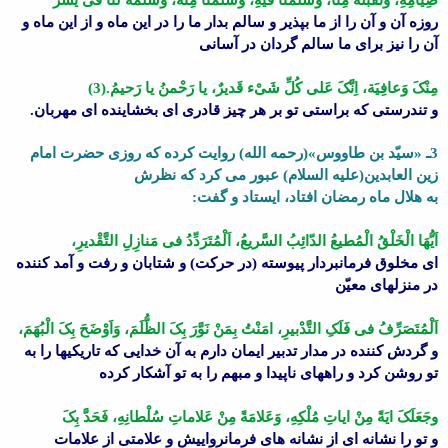
روزه آن و آن را از ما بپذیر و سالم بدار ما را در این ماه و از این ماه و
آن را نیز براى ما سالم گردان در آسانى
مِنْکَ وَعافِیَة، اِنَّکَ عَلى کُلِّ شَىْء قَدیرٌ، یا رَحْمنُ یا رَحیمُ.(3)
و تندرستى که براستى تو بر هر چیز قادرى اى بخشاینده اى مهربان.
3ـ «سیّد بن طاووس»(رحمه الله) روایت کرده که روزى حضرت امام
زین العابدین(علیه السلام) عبور مى کرد که نظرش
به هلال ماه رمضان افتاد، ایستاد و گفت:
اَیُّهَا الْخَلْقُ الْمُطیعُ الدّائِبُ السَّریعُ، اَلْمُتَرَدِّدُ فى مَنازِلِ التَّقْدیرِ،
اى مخلوق فرمانبردار پیوسته (در حرکت) و شتابان و رفت و آمد کننده
در منزلهاى معیّن
اَلْمُتَصَرِّفُ فى فَلَکِ التَّدْبیرِ، امَنْتُ بِمَنْ نَوَّرَ بِکَ الظُّلَمَ، وَاَوْضَحَ بِکَ الْبُهَمَ،
و گردش کننده در مدار تدبیر ایمان دارم به آن خدایى که تاریکیها را به
تو روشن کرد و راههاى ناپیدا و مبهم را به تو آشکار کرده
وجَعَلَکَ ایَةً مِنْ ایاتِ مُلْکِهِ، وَعَلامَةً مِنْ عَلاماتِ سُلْطانِهِ، فَحَدَّ بِکَ
و تو را نشانه اى از نشانه هاى فرمانرواییش و علامتى از علامات