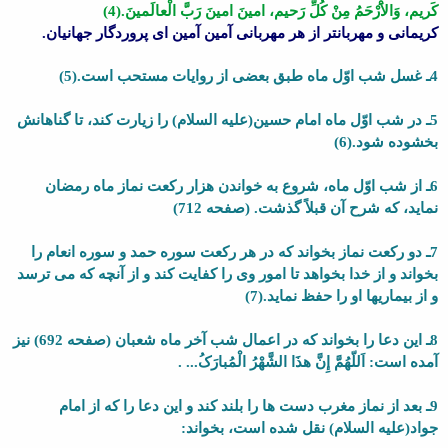
کَریم، وَالاَْرْحَمُ مِنْ کُلِّ رَحیم، امینَ امینَ رَبَّ الْعالَمینَ.(4)
کریمانى و مهربانتر از هر مهربانى آمین آمین اى پروردگار جهانیان.
4ـ غسل شب اوّل ماه طبق بعضى از روایات مستحب است.(5)
5ـ در شب اوّل ماه امام حسین(علیه السلام) را زیارت کند، تا گناهانش
بخشوده شود.(6)
6ـ از شب اوّل ماه، شروع به خواندن هزار رکعت نماز ماه رمضان
نماید، که شرح آن قبلاً گذشت. (صفحه 712)
7ـ دو رکعت نماز بخواند که در هر رکعت سوره حمد و سوره انعام را
بخواند و از خدا بخواهد تا امور وى را کفایت کند و از آنچه که مى ترسد
و از بیماریها او را حفظ نماید.(7)
8ـ این دعا را بخواند که در اعمال شب آخر ماه شعبان (صفحه 692) نیز
آمده است: اَللّهُمَّ إِنَّ هذَا الشَّهْرُ الْمُبارَکُ... .
9ـ بعد از نماز مغرب دست ها را بلند کند و این دعا را که از امام
جواد(علیه السلام) نقل شده است، بخواند: