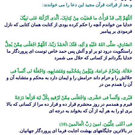
و بعد از قرائت قرآن مجید این دعا را مى خواندند:
اَللّهُمَّ اِنّى قَدْ قَرَأْتُ ما قَضَیْتَ مِنْ کِتابِکَ، اَلَّذى اَنْزَلْتَهُ عَلى نَبِیِّکَ
خدایا من خواندم آنچه را حکم کرده بودى از کتابت همان کتابى که نازل
فرمودى بر پیامبر
الصّادِقِ، صَلَّى اللهُ عَلَیْهِ وَ آلِهِ، فَلَکَ الْحَمْدُ رَبَّنا، اَللّهُمَّ اجْعَلْنى مِمَّنْ یُحِلُّ
راستگویت درود تو بر او و آلش پس حمد خاص توست اى پروردگار ما
خدایا بگردانم از کسانى که حلال مى شمرد
حَلالَهُ، وَیُحَرِّمُ حَرامَهُ، وَیُؤْمِنُ بِمُحْکَمِهِ وَمُتَشابِهِهِ، وَاجْعَلْهُ لى اُنْساً فى
حلالش را و حرام داند حرامش را و ایمان دارد به محکم و متشابه آن و
آن را همدم من در
قَبْرى، وَاُنْساً فى حَشْرى، وَاجْعَلْنى مِمَّنْ تُرْقیهِ بِکُلِّ ایَة قَرَأَها دَرَجَةً
قبرم و همدمم در روز محشرم قرار ده و قرار ده مرا از کسانى که بالا
برى او را به هر آیه از آن که بخواند به درجه اى
فى اَعْلى عِلِّیّینَ، امینَ رَبَّ الْعالَمینَ.(10)
در بالاترین جایگاههاى بهشت اجابت فرما اى پروردگار جهانیان.