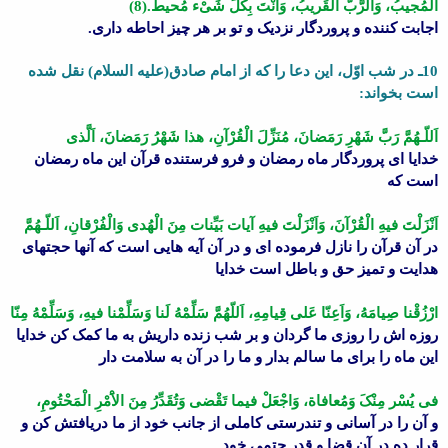
الْمُجیبُ، وَالرَّبُّ الْقَریبُ، وَاَنْتَ بِکُلِّ شَىْء مُحیطٌ.(8)
اجابت کننده و پروردگار نزدیک و تو بر هر چیز احاطه دارى.
10ـ در شب اوّل، این دعا را که از امام صادق(علیه السلام) نقل شده
است بخواند:
اَللّـهُمَّ رَبَّ شَهْرِ رَمَضانَ، مُنَزِّلَ الْقُرْآنِ، هذا شَهْرُ رَمَضانَ، اَلَّذى
خدایا اى پروردگار ماه رمضان و فرو فرستنده قرآن این ماه رمضان
است که
اَنْزَلْتَ فیهِ الْقُرْآنَ، وَاَنْزَلْتَ فیهِ آیات بَیِّنات مِنَ الْهُدى وَالْفُرْقانِ، اَللّـهُمَّ
در آن قرآن را نازل فرموده اى و در آن آیه هایى است که آنها حجتهاى
هدایت و تمیز حق و باطل است خدایا
ارْزُقْنا صِیامَهُ، وَاَعِنّا عَلى قِیامِهِ، اَللّهُمَّ سَلِّمْهُ لَنا وَسَلِّمْنا فیهِ، وَسَلِّمْهُ مِنّا
روزه اش را روزى ما گردان و بر شب زنده داریش به ما کمک کن خدایا
این ماه را براى ما سالم بدار و ما را در آن به سلامت دار
فى یُسْر مِنْکَ وَمُعافاة، وَاجْعَلْ فیما تَقْضى وَتُقَدِّرُ مِنَ الاَْمْرِ الْمَحْتُومِ،
و آن را در آسانى و تندرستى کاملى از جانب خود از ما دریافتش کن و
قرار ده در آن قضا و قدر حتمى خود