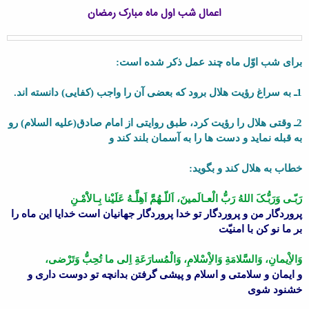
اعمال شب اول ماه مبارک رمضان
براى شب اوّل ماه چند عمل ذکر شده است:
1ـ به سراغ رؤیت هلال برود که بعضى آن را واجب (کفایى) دانسته اند.
2ـ وقتى هلال را رؤیت کرد، طبق روایتى از امام صادق(علیه السلام) رو
به قبله نماید و دست ها را به آسمان بلند کند و
خطاب به هلال کند و بگوید:
رَبّـى وَرَبُّـکَ اللهُ رَبُّ الْعـالَمینَ، اَللّـهُمَّ اَهِلَّـهُ عَلَیْنا بِـالاَْمْـنِ
پروردگار من و پروردگار تو خدا پروردگار جهانیان است خدایا این ماه را
بر ما نو کن با امنیّت
وَالاِْیمانِ، وَالسَّلامَةِ وَالاِْسْلامِ، وَالْمُسارَعَةِ اِلى ما تُحِبُّ وَتَرْضى،
و ایمان و سلامتى و اسلام و پیشى گرفتن بدانچه تو دوست دارى و
خشنود شوى