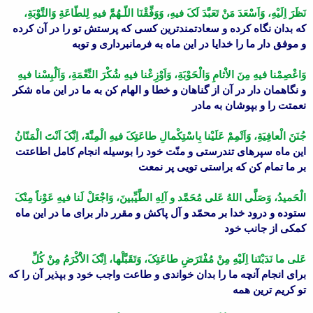
نَظَرَ اِلَیْهِ، وَاَسْعَدَ مَنْ تَعَبَّدَ لَکَ فیهِ، وَوَفِّقْنَا اللّـهُمَّ فیهِ لِلطّاعَةِ وَالتَّوْبَةِ،
که بدان نگاه کرده و سعادتمندترین کسى که پرستش تو را در آن کرده
و موفق دار ما را خدایا در این ماه به فرمانبردارى و توبه
وَاعْصِمْنا فیهِ مِنَ الاْثامِ وَالْحَوْبَةِ، وَاَوْزِعْنا فیهِ شُکْرَ النِّعْمَةِ، وَاَلْبِسْنا فیهِ
و نگاهمان دار در آن از گناهان و خطا و الهام کن به ما در این ماه شکر
نعمتت را و بپوشان به مادر
جُنَنَ الْعافِیَةِ، وَاَتْمِمْ عَلَیْنا بِاسْتِکْمالِ طاعَتِکَ فیهِ الْمِنَّةَ، اِنَّکَ اَنْتَ الْمَنّانُ
این ماه سپرهاى تندرستى و منّت خود را بوسیله انجام کامل اطاعتت
بر ما تمام کن که براستى تویى پر نمعت
الْحَمیدُ، وَصَلَّى اللهُ عَلى مُحَمَّد و آلِهِ الطَّیِّبینَ، وَاجْعَلْ لَنا فیهِ عَوْناً مِنْکَ
ستوده و درود خدا بر محمّد و آل پاکش و مقرر دار براى ما در این ماه
کمکى از جانب خود
عَلى ما نَدَبْتَنا اِلَیْهِ مِنْ مُفْتَرَضِ طاعَتِکَ، وَتَقَبَّلْها، اِنَّکَ الاَْکْرَمُ مِنْ کُلِّ
براى انجام آنچه ما را بدان خواندى و طاعت واجب خود و بپذیر آن را که
تو کریم ترین همه