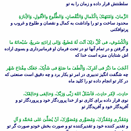
سلطنتش قرار داده و زمان را به تو
الزَّمانَ، وَامْتَهَنَکَ بِالْکَمالِ وَالنُّقْصانِ، وَالطُّلُوعِ والاُْفُولِ، وَالاِْنارَةِ
محدود ساخت و تو را واداشت به کمال و نقصان و طلوع و غروب و
پرتوافکنى
وَالْکُسُوفِ، فى کُلِّ ذلِکَ اَنْتَ لَهُ مُطیعٌ، وَاِلى اِرادَتِهِ سَریعٌ، سُبْحانَهُ ما
و گرفتن و در تمام آنها تو در تحت فرمان او فرمانبردارى و بسوى اراده
اش شتابان منزه است خدا که
اَعْجَبَ ما دَبَّرَ فى اَمْرِکَ، وَاَلْطَفَ ما صَنَعَ فى شَاْنِکَ، جَعَلَک مِفْتاحَ شَهْر
چه شگفت انگیز تدبیرى در امر تو بکار برد و چه دقیق است صنعتى که
در کار تو انجام داده تو را کلید ماه
حادِث، لاَِمْر حادِث، فَاَسْئَلُ اللهَ رَبِّى وَرَبَّکَ، وَخالِقى وَخالِقَکَ،
نوى قرار داده براى کارى نو از خدا پروردگار خود و پروردگار تو و
آفریدگار خود و آفریدگار تو
وَمُقَدِّرى وَمُقَدِّرَکَ، وَمُصَوِّرى وَمُصَوِّرَکَ، اَنْ یُصَلِّىَ عَلى مُحَمَّد وَ آلِ
و تقدیر کننده خود و تقدیرکننده تو و صورت بخش خودو صورت گر تو