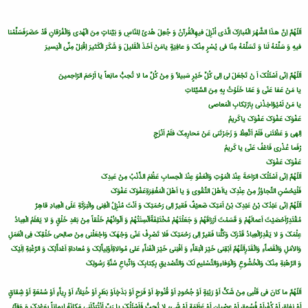
اَللّهُمَّ اِنَّ هذَا الشَّهْرَ الْمُبارَکَ الَّذى اُنْزِلَ فیهِالْقُرآنُ وَ جُعِلَ هُدىً لِلنّاسِ وَ بَیِّناتٍ مِنَ الْهُدى وَالْفُرْقانِ قَدْ حَضَرَفَسَلِّمْنا
فیهِ وَ سَلِّمْهُ لَنا وَ تَسَلَّمْهُ مِنّا فى یُسْرٍ مِنْکَ وَ عافِیَةٍ یامَنْ اَخَذَ الْقَلیلَ وَ شَکَرَ الْکَثیرَ اِقْبَلْ مِنِّى الْیَسیرَ
اَللّهُمَّ اِنّى اَسْئَلُکَ اَ نْ تَجْعَلَ لى اِلى کُلِّ خَیْرٍ سَبیلاً وَ مِنْ کُلِّ ما لا تُحِبُّ مانِعاً یا اَرْحَمَ الرّاحِمینَ
یا مَنْ عَفا عَنّى وَ عَمّا خَلَوْتُ بِهِ مِنَ السَّیِّئاتِ
یا مَنْ لَمْیُؤاخِذْنى بِارْتِکابِ الْمَعاصى
عَفْوَکَ عَفْوَکَ عَفْوَکَ یاکَریمُ
اِلهى وَ عَظْتَنى فَلَمْ اَتَّعِظْ وَ زَجَرْتَنى عَنْ مَحارِمِکَ فلَمْ اَنْزَجِ
رْفَما عُذْرى فَاعْفُ عَنّى یا کَریمُ
عَفْوَکَ عَفْوَکَ
اَللّهُمَّ اِنّى اَسْئَلُکَ الرّاحَةَ عِنْدَ الْمَوْتِ وَالْعَفْوَ عِنْدَ الْحِسابِ عَظُمَ الذَّنْبُ مِنْ عَبدِکَ
فَلْیَحْسُنِ التَّجاوُزُ مِنْ عِنْدِکَ یااَهْلَ التَّقْوى وَ یا اَهْلَ الْمَغْفِرَةِعَفْوَکَ عَفْوَکَ
اَللّهُمَّ اِنّى عَبْدُکَ بْنُ عَبْدِکَ بْنُ اَمَتِکَ ضَعیْفٌ فَقیرٌ اِلى رَحْمَتِکَ وَ اَنْتَ مُنْزِلُ الْغِنى والْبَرَکَةِ عَلَى الْعِبادِ قاهِرٌ
مُقْتَدِرٌاَحْصَیْتَ اَعمالَهُمْ وَ قَسَمْتَ اَرْزاقَهُمْ وَ جَعَلْتَهُمْ مُخْتَلِفَةًاَلْسِنَتُهُمْ وَ اَلْوانُهُمْ خَلْقاً مِنْ بَعْدِ خَلْقٍ وَ لا یَعْلَمُ الْعِبادُ
عِلْمَکَ وَ لا یَقْدِرُالْعِبادُ قَدْرَکَ وَکُلُّنا فَقیرٌ اِلى رَحْمَتِکَ فَلا تَصْرِفْ عَنّى وَجْهَکَ وَاجْعَلْنى مِنْ صالِحى خَلْقِکَ فِى الْعَمَلِ
وَالاْمَلِ وَالْقَضاَّءِ وَالْقَدَرِاَللّهُمَّ اَبْقِنى خَیْرَ الْبَقاَّءِ وَ اَفْنِنى خَیْرَ الْفَناَّءِ عَلى مُوالاةِاَوْلِیاَّئِکَ وَ مُعاداةِ اَعْداَّئِکَ وَ الرَّغْبَةِ اِلَیْکَ
وَ الرَّهْبَةِ مِنْکَ وَالْخُشُوعِ وَالْوَفاءِوَالتَّسْلیمِ لَکَ وَالتَّصْدیقِ بِکِتابِکَ وَاتِّباعِ سُنَّةِ رَسُولِکَ
اَللّهُمَّ ما کانَ فى قَلْبى مِنْ شَکٍّ اَوْ رَیْبَةٍ اَوْ جُحُودٍ اَوْ قُنُوطٍ اَوْ فَرَحٍ اَوْ بَذَخٍاَوْ بَطَرٍ اَوْ خُیَلاَّءَ اَوْ رِیاَّءٍ اَوْ سُمْعَةٍ اَوْ شِقاقٍ
اَوْ نِفاقٍ اَوْ کُفْرٍاَوْ فُسُوقٍ اَوْ عِصْیانٍ اَوْ عَظَمَةٍ اَوْ شَىءٍ لا تُحِبُّ فَاَسْئَلُکَ یا رَبِّ اَنْتُبَدِّلَنى مَکانَهُ ایماناً بِوَعْدِکَ وَ وَفآءً