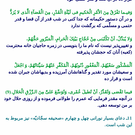
وَفیـما تَفْرُقُ مِنَ الاَْمْرِ الْحَکیمِ فى لَیْلَةِ الْقَدْرِ، مِنَ الْقَضآءِ الَّذى لا یُرَدُّ
و در آن دستور حکیمانه که جدا کنى در شب قدر از آن قضا و قدر
حتمى و مسلّمى که برگشت ندارد
وَلا یُبَدَّلُ، اَنْ تَکْتُبَنى مِنْ حُجّاجِ بَیْتِکَ الْحَرامِ، اَلْمَبْرُورِ حَجُّهُمْ،
و تغییرپذیر نیست که نام ما را بنویسى در زمره حاجیان خانه محترمت
(کعبه) آنان که حجشان پذیرفته
اَلْمَشْکُورِ سَعْیُهُمْ، اَلْمَغْفُورِ ذُنُوبُهُمْ، اَلْمُکَفَّرِ عَنْهُمْ سَیِّئاتُهُمْ، وَ اجْعَلْ
و سعیشان مورد تقدیر و گناهانشان آمرزیده و بدیهاشان جبران شده
است و قرار ده
فیما تَقْضى وَتُقَدِّرُ، اَنْ تُطیلَ عُمْرى، وَتُوَسِّعَ عَلىَّ مِنَ الـرِّزْقِ الْحَلالِ.(9)
در آنچه مقدر فرمایى که عمرم را طولانى فرموده و از روزى حلال خود
بر من توسعه دهى.
11ـ دعاى بسیار نورانى چهل و چهارم «صحیفه سجّادیّه» نیز مربوط به
این شب است.