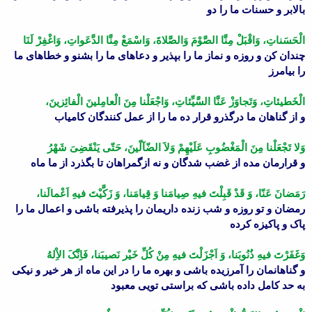
بالابر و حسنات ما را دو
الْحَسَناتِ، وَاقْبَلْ مِنَّا الصَّوْمَ وَالصَّلاةَ، وَاسْمَعْ مِنَّا الدَّعَواتِ، وَاغْفِرْ لَنَا
چندان کن و روزه و نماز ما را بپذیر و دعاهاى ما را بشنو و خطاهاى ما
را بیامرز
الْخَطیئاتِ، وَتَجاوَزْ عَنَّا السَّیِّئاتِ، وَاجْعَلْنا مِنَ الْعامِلینَ الْفائِزینَ،
و از گناهان ما درگذرو قرار ده ما را از عمل کنندگان کامیاب
وَلا تَجْعَلْنا مِنَ الْمَغْضُوبِ عَلَیْهِمْ وَلاَ الضّآلّینَ، حَتّى یَنْقَضِىَ شَهْرُ
و قرارمان مده از غضب شدگان و نه ازگمراهان تا بگذرد از ما ماه
رَمَضانَ عَنّا، وَ قَدْ قَبِلْتَ فیهِ صِیامَنا وَ قِیامَنا، وَ زَکَّیْتَ فیهِ اَعْمالَنا،
رمضان و تو روزه و شب زنده داریمان را پذیرفته باشى و اعمال ما را
پاک و پاکیزه کرده
وَغَفَرْتَ فیهِ ذُنُوبَنا، وَ اَجْزَلْتَ فیهِ مِنْ کُلِّ خَیْر نَصیبَنا، فَاِنَّکَ الاِْلهُ
و گناهانمان را آمرزیده باشى و بهره ما را در این ماه از هر خیر و نیکى
به حد کامل داده باشى که براستى تویى معبود