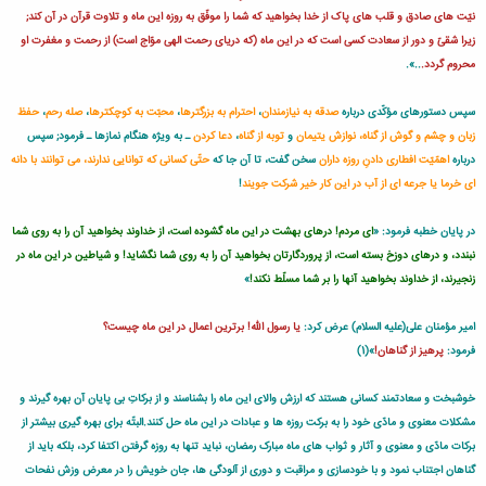
نیّت هاى صادق و قلب هاى پاک از خدا بخواهید که شما را موفّق به روزه این ماه و تلاوت قرآن در آن کند;
زیرا شقىّ و دور از سعادت کسى است که در این ماه (که دریاى رحمت الهى موّاج است) از رحمت و مغفرت او
محروم گردد.
..».
سپس دستورهاى مؤکّدى درباره
صدقه به نیازمندان
،
احترام به بزرگترها
،
محبّت به کوچکترها
،
صله رحم
،
حفظ
زبان و چشم و گوش از گناه، نوازش یتیمان
و
توبه از گناه
،
دعا کردن
ـ به ویژه هنگام نمازها ـ فرمود; سپس
درباره
اهمّیّت افطارى دادنِ روزه داران
سخن گفت، تا آن جا که
حتّى کسانى که توانایى ندارند، مى توانند با دانه
اى خرما یا جرعه اى از آب در این کار خیر شرکت جویند
!
در پایان خطبه فرمود: «
اى مردم! درهاى بهشت در این ماه گشوده است، از خداوند بخواهید آن را به روى شما
نبندد، و درهاى دوزخ بسته است، از پروردگارتان بخواهید آن را به روى شما نگشاید! و شیاطین در این ماه در
زنجیرند، از خداوند بخواهید آنها را بر شما مسلّط نکند!
»
امیر مؤمنان على(علیه السلام) عرض کرد:
یا رسول اللّه! برترین اعمال در این ماه چیست؟
فرمود:
پرهیز از گناهان!
»(1)
خوشبخت و سعادتمند کسانى هستند که ارزش والاى این ماه را بشناسند و از برکاتِ بى پایان آن بهره گیرند و
مشکلات معنوى و مادّى خود را به برکت روزه ها و عبادات در این ماه حل کنند.البتّه براى بهره گیرى بیشتر از
برکات مادّى و معنوى و آثار و ثواب هاى ماه مبارک رمضان، نباید تنها به روزه گرفتن اکتفا کرد، بلکه باید از
گناهان اجتناب نمود و با خودسازى و مراقبت و دورى از آلودگى ها، جان خویش را در معرض وزش نفحات