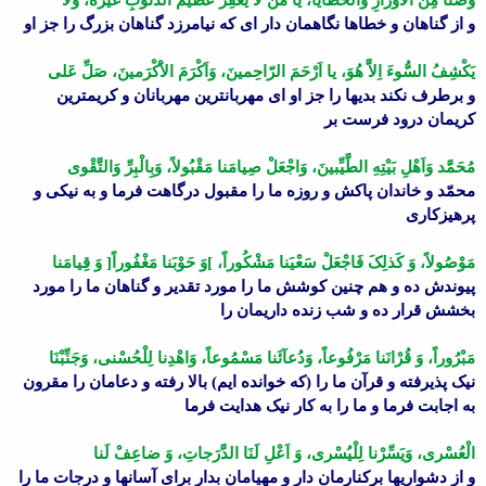
و از گناهان و خطاها نگاهمان دار اى که نیامرزد گناهان بزرگ را جز او
یَکْشِفُ السُّوءَ اِلاَّ هُوَ، یا اَرْحَمَ الرّاحِمینَ، وَاَکْرَمَ الاَْکْرَمینَ، صَلِّ عَلى
و برطرف نکند بدیها را جز او اى مهربانترین مهربانان و کریمترین
کریمان درود فرست بر
مُحَمَّد وَاَهْلِ بَیْتِهِ الطَّیِّبینَ، وَاجْعَلْ صِیامَنا مَقْبُولاً، وَبِالْبِرِّ وَالتَّقْوى
محمّد و خاندان پاکش و روزه ما را مقبول درگاهت فرما و به نیکى و
پرهیزکارى
مَوْصُولاً، وَ کَذلِکَ فَاجْعَلْ سَعْیَنا مَشْکُوراً، ]وَ حَوْبَنا مَغْفُوراً[ وَ قِیامَنا
پیوندش ده و هم چنین کوشش ما را مورد تقدیر و گناهان ما را مورد
بخشش قرار ده و شب زنده داریمان را
مَبْرُوراً، وَ قُرْانَنا مَرْفُوعاً، وَدُعآئَنا مَسْمُوعاً، وَاهْدِنا لِلْحُسْنى، وَجَنِّبْنَا
نیک پذیرفته و قرآن ما را (که خوانده ایم) بالا رفته و دعامان را مقرون
به اجابت فرما و ما را به کار نیک هدایت فرما
الْعُسْرى، وَیَسِّرْنا لِلْیُسْرى، وَ اَعْلِ لَنَا الدَّرَجاتِ، وَ ضاعِفْ لَنا
و از دشواریها برکنارمان دار و مهیامان بدار براى آسانها و درجات ما را