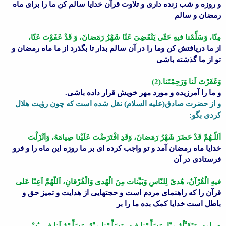
و روزه و شب زنده دارى و تلاوت قرآن خدایا سالم کن ما را براى ماه
رمضان و سالم
مِنّا، وَسَلِّمْنا فیهِ حَتّى یَنْقَضِىَ عَنّا شَهْرُ رَمَضانَ، وَ قَدْ عَفَوْتَ عَنّا،
از ما دریافتش کن وما را در آن سالم بدار تا بگذرد از ما ماه رمضان و
تو از ما گذشته باشى
وَغَفَرْتَ لَنا وَرَحِمْتَنا.(2)
و ما را آمرزیده و مورد مهر خویش قرار داده باشى.
و از حضرت صادق(علیه السلام) نقل شده است که چون رؤیت هلال
کردى بگو:
اَللّـهُمَّ قَدْ حَضَرَ شَهْرُ رَمَضانَ، وَقَدِ افْتَرَضْتَ عَلَیْنا صِیامَهُ، وَاَنْزَلْتَ
خدایا ماه رمضان آمد و تو واجب کرده اى بر ما روزه این ماه را و فرو
فرستادى در آن
فیهِ الْقُرْآنُ، هُدىً لِلنّاسِ وَبَیِّنات مِنَ الْهُدى وَالْفُرْقانِ، اَللّهُمَّ اَعِنّا عَلى
قرآن را که راهنماى مردم است و حجتهایى از هدایت و تمیز حق و
باطل است خدایا کمک بده ما را بر
صِیامِهِ، وَتَقَبَّلْهُ مِنّا، وَسَلِّمْنا فیهِ، وَسَلِّمْنا مِنْهُ، وَسَلِّمْهُ لَنا فى یُسْر