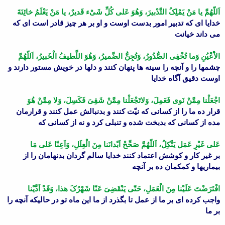
اَللّهُمَّ یا مَنْ یَمْلِکُ التَّدْبیرَ، وَهُوَ عَلى کُلِّ شَىْء قَدیرٌ، یا مَنْ یَعْلَمُ خائِنَةَ
خدایا اى که تدبیر امور بدست اوست و او بر هر چیز قادر است اى که
مى داند خیانت
الاَْعْیُنِ وَما تُخْفِى الصُّدُورُ، وَتُجِنُّ الضَّمیرُ، وَهُوَ اللَّطیفُ الْخَبیرُ، اَللّهُمَّ
چشمها را و آنچه را سینه ها پنهان کنند و دلها در خویش مستور دارند و
اوست دقیق آگاه خدایا
اجْعَلْنا مِمَّنْ نَوى فَعَمِلَ، وَلاتَجْعَلْنا مِمَّنْ شَقِىَ فَکَسِلَ، وَلا مِمَّنْ هُوَ
قرار ده ما را از کسانى که نیّت کنند و بدنبالش عمل کنند و قرارمان
مده از کسانى که بدبخت شده و تنبلى کرد و نه از کسانى که
عَلى غَیْرِ عَمَل یَتَّکِلُ، اَللّهُمَّ صَحِّحْ اَبْدانَنا مِنَ الْعِلَلِ، وَاَعِنّا عَلى مَا
بر غیر کار و کوشش اعتماد کنند خدایا سالم گردان بدنهامان را از
بیماریها و کمکمان ده بر آنچه
افْتَرَضْتَ عَلَیْنا مِنَ الْعَمَلِ، حَتّى یَنْقَضِىَ عَنّا شَهْرُکَ هذا، وَقَدْ اَدَّیْنا
واجب کرده اى بر ما از عمل تا بگذرد از ما این ماه تو در حالیکه آنچه را
بر ما