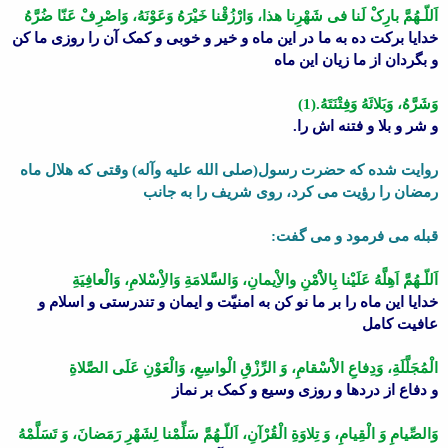
اَللّـهُمَّ بارِکْ لَنا فى شَهْرِنا هذا، وَارْزُقْنا خَیْرَهُ وَعَوْنَهُ، وَاصْرِفْ عَنّا ضُرَّهُ
خدایا برکت ده به ما در این ماه و خیر و خوبى و کمک آن را روزى ما کن
و بگردان از ما زیان این ماه
وَشَرَّهُ، وَبَلائَهُ وَفِتْنَتَهُ.(1)
و شر و بلا و فتنه اش را.
روایت شده که حضرت رسول(صلى الله علیه وآله) وقتى که هلال ماه
رمضان را رؤیت مى کرد، روى شریف را به جانب
قبله مى فرمود و مى گفت:
اَللّـهُمَّ اَهِلَّهُ عَلَیْنا بِالاَْمْنِ والاِْیمانِ، وَالسَّلامَةِ وَالاِْسْلامِ، وَالْعافِیَةِ
خدایا این ماه را بر ما نو کن به امنیّت و ایمان و تندرستى و اسلام و
عافیت کامل
الْمُجَلَّلَةِ، وَدِفاعِ الاَْسْقامِ، وَ الرِّزْقِ الْواسِعِ، وَالْعَوْنِ عَلَى الصَّلاةِ
و دفاع از دردها و روزى وسیع و کمک بر نماز
وَالصِّیامِ وَ الْقِیامِ، وَ تِلاوَةِ الْقُرْآنِ، اَللّـهُمَّ سَلِّمْنا لِشَهْرِ رَمَضانَ، وَ تَسَلَّمْهُ