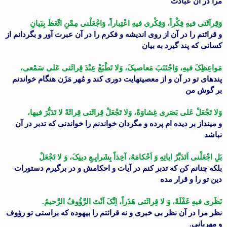
مرا در آن عبادت
وَقِرآئَتى فیهِ فِکْراً، وَفِکْرى فیهِ اعْتِباراً، وَاجْعَلْنى مِمَّنِ اتَّعَظَ بِبَیانِ
و قرائتم را در آن از روى اندیشه و فکرم را در آن عبرت آور و بگردانم از
کسانى که پند گیرد به بیان
مَواعِظِکَ فیهِ، وَاجْتَنَبَ مَعاصیکَ، وَلا تَطْبَعْ عِنْدَ قِرائَتى عَلى سَمْعى،
پندهاى تو در آن و از معصیتهایت دورى کند و مُهر مَزَن هنگام خواندنم
بر گوش من
وَلا تَجْعَلْ عَلى بَصَرى غِشاوَةً، وَلا تَجْعَلْ قِرائَتى قِرائَةً لا تَدَبُّرَ فیها،
و مینداز بر دیده ام پرده و مگردان خواندنم را خواندنى که تدبر در آن
نباشد
بَلِ اجْعَلْنى اَتَدَبَّرُ ایاتِهِ وَ اَحْکامَهُ، آخِذاً بِشَرایِـعِ دینِکَ، وَ لا تَجْعَلْ
بلکه چنانم کن که تدبر کنم در آیات و احکامش و در برگیرم دستورات
دین تو را و قرار مده
نَظَرى فیهِ غَفْلَةً، وَ لا قِرائَتى هَذَراً، اِنَّکَ اَنْتَ الرَّؤُوفُ الرَّحیمُ.
نظر مرا در آن نظر بى خبرى و نه قرائتم را بیهوده که براستى تو رؤوف
و مهربانى.