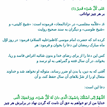
عَلى کُلِّ شَىْء قَدیرٌ.(5)
بر هر چیز توانائى.
6ـ «علاّمه مجلسى» در «زادالمعاد» فرموده است: «شیخ کلینى» و
«شیخ طوسى» و دیگران به سند صحیح روایت
کرده اند که حضرت امام موسى کاظم(علیه السلام) فرمود: در روز اوّل
ماه مبارک رمضان این دعا را بخوان و فرمود: هر
کس این دعا را از براى رضاى خدا و بدون شائبه اغراض فاسد و ریا،
بخواند، در آن سال فتنه و گمراهى به او نرسد و
آفتى که به دین، یا بدن او ضرر رساند، متوجّه او نخواهد شد و خداوند
متعال او را از شرّ بلاهاى آن سال حفظ کند، و آن
دعا این است:
اَللّـهُمَّ اِنّى اَسْئَلُکَ بِاسْمِکَ الَّذى دانَ لَهُ کُلُّ شَىْء، وَبِرَحْمَتِکَ الَّتى
خدایا من از تو خواهم به حق آن نامت که گردن نهاد در برابرش هر چیز