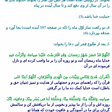
را در آن سال از وى دفع کند و تا سال آینده در پناه
حمایت خدا باشد.(3)
4ـ دو رکعت نماز اوّل ماه را (که در صفحه 597 آمده است) بجا آورد و
صدقه بپردازد.(4)
5ـ بعد از طلوع فجر این دعا را بخواند:
اَللّهُمَّ قَدْ حَضَرَ شَهْرُ رَمَضانَ، وَقَدِ افْتَرَضْتَ عَلَیْنا صِیامَهُ، وَاَنْزَلْتَ فیهِ
خدایا ماه رمضان آمد و تو روزه آن را بر ما واجب کرده اى و نازل
فرموده اى در آن
الْقُرآنَ، هُدىً لِلنّاسِ وَبَیِّنات مِنَ الْهُدى وَالْفُرْقانِ، اَللّهُمَّ اَعِنّا عَلى
قرآن را که راهنماى مردم و حجتهایى از هدایت و تمیز (میان حق و
باطل) است خدایا کمک ده ما را بر گرفتن
صِیامِهِ، وَتَقَبَّلْهُ مِنّا، وَتَسَلَّمْهُ مِنّا، وَسَلِّمْهُ لَنا فى یُسْر مِنْکَ وَعافِیَة، اِنَّکَ
روزه اش و آن را از ما بپذیر و بخوبى از ما دریافتش کن و سالمش
گردان براى ما در آسودگى و عافیت خودت که همانا تو