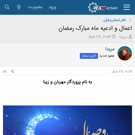
ورود
عضویت
تالار اسلام و قرآن
اعمال و ادعیه ماه مبارک رمضان
ش
ت
مریدا
Jun 27, 2014
ر
ا
و
ر
مریدا
ع
ی
عضو جدید
کاربر ممتاز
ک
خ
ن
ش
ن
ر
#1
Jun 27, 2014
د
و
ه
ع
به نام پروردگار مهربان و زیبا
م
و
ض
و
ع