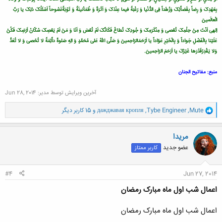
بِعَهْدِکَ وَ رِضاً بِقَضاَّئِکَ وَزُهْداً فِى الدُّنْیا وَ رَغْبَةً فیما عِنْدَکَ وَ اَثَرَةً وَ طُمَاْنینَةً وَ تَوْبَةًنَصُوحاً اَسْئَلُکَ ذلِکَ یا رَبَّ
الْعالَمینَ
اِلهى اَنْتَ مِنْ حِلْمِکَ تُعْصى وَ مِنْکَرَمِکَ وَ جُودِکَ تُطاعُ فَکَانَّکَ لَمْ تُعْصَ وَ اَنَا وَ مَنْ لَمْ یَعْصِکَ سُکّانُ اَرْضِکَ فَکُنْ
عَلَیْنا بِالْفَضْلِ جَواداً وَ بِالْخَیْرِ عَوّاداً یا اَرْحَمَالرّاحِمینَ وَ صَلَّى اللّهُ عَلى مُحَمَّدٍ وَ الِهِ صَلوةً داَّئِمَةً لا تُحْصى وَ لا تُعَدُّ
وَلا یَقْدِرُقَدْرَها غَیْرُکَ یا اَرْحَمَ الرّاحِمینَ.
منبع: مفاتیح الجنان
آخرین ویرایش توسط مدیر:
Jun 28, 2014
و
Mute
,
Tybe Engineer
,
дажджавая кропля
و 15 کاربر دیگر
ا
ک
ن
مریدا
ش
عضو جدید
کاربر ممتاز
ه
ا
:
#4
Jun 27, 2014
اعمال شب اول ماه مبارک رمضان
اعمال شب اول ماه مبارک رمضان