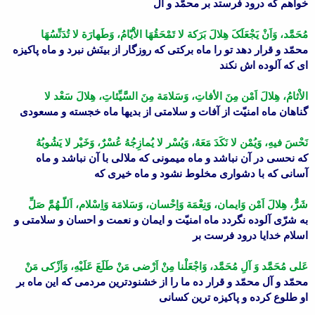
خواهم که درود فرستد بر محمّد و آل
مُحَمَّد، وَاَنْ یَجْعَلَکَ هِلالَ بَرَکة لا تَمْحَقُهَا الاَْیّامُ، وَطَهارَة لا تُدَنِّسُهَا
محمّد و قرار دهد تو را ماه برکتى که روزگار از بینَش نبرد و ماه پاکیزه
اى که آلوده اش نکند
الاْثامُ، هِلالَ اَمْن مِنَ الأفاتِ، وَسَلامَة مِنَ السَّیِّئاتِ، هِلالَ سَعْد لا
گناهان ماه امنیّت از آفات و سلامتى از بدیها ماه خجسته و مسعودى
نَحْسَ فیهِ، وَیُمْن لا نَکَدَ مَعَهُ، وَیُسْر لا یُمازِجُهُ عُسْرٌ، وَخَیْر لا یَشُوبُهُ
که نحسى در آن نباشد و ماه میمونى که ملالى با آن نباشد و ماه
آسانى که با دشوارى مخلوط نشود و ماه خیرى که
شَرٌّ، هِلالَ اَمْن وَایمان، وَنِعْمَة وَاِحْسان، وَسَلامَة وَاِسْلام، اَللّـهُمَّ صَلِّ
به شرّى آلوده نگردد ماه امنیّت و ایمان و نعمت و احسان و سلامتى و
اسلام خدایا درود فرست بر
عَلى مُحَمَّد وَ آلِ مُحَمَّد، وَاجْعَلْنا مِنْ اَرْضى مَنْ طَلَعَ عَلَیْهِ، وَاَزْکى مَنْ
محمّد و آل محمّد و قرار ده ما را از خشنودترین مردمى که این ماه بر
او طلوع کرده و پاکیزه ترین کسانى