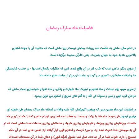
فضیلت ماه مبارک رمضان
در تمام سال، ماهى به عظمت ماه پربرکت رمضان نیست; زیرا ماهى است که خداوند آن را جهت اهداى
بالاترین هدیه خود به جهان بشریّت، یعنى «قرآن مجید» برگزیده است.
از سوى دیگر، ماهى است که شب قدر در آن واقع شده، شبى که مقدّرات یکسال انسانها - بر حسب شایستگى
ها و لیاقت هایشان - تعیین مى گردد و عبادت آن برتر از عبادت هزار ماه است!
از سوى سوم، بهار عبادت و ماه تعلیم و تربیت، ماه طهارت و پاکى، و ماه تقوا و خودسازى است; ماهى که
مراحل قرب الهى و سیر و سلوک الى اللّه را با گام هاى سریع و استوار مى توان پیمود.
در اهمّیّت این ماه همین بس که پیغمبر اکرم(صلى الله علیه وآله) در آستانه ماه مبارک رمضان طىّ خطبه اى
چنین فرمود:
«اى مردم! ماه خدا با برکت و رحمت و مغفرت به شما روى آورده; ماهى که نزد خدا برترین ماه
هاست، روزهایش برترین روزها، و شبهایش برترین شبها، و ساعاتش برترین ساعات است.ماهى است که در
آن به میهمانى خدا دعوت شده اید، و مورد کرامت و احترام الهى قرار گرفته اید; نفس هاى شما در آن حکم
تسبیح را دارد، خواب شما در آن عبادت، عمل شما مقبولِ (درگاه الهى) و دعاى شما در آن مستجاب است!با