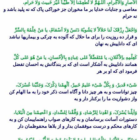
الاْصارِ وَالاَْجْرامِ، اَللّـهُمَّ لا تُطْعِمْنا اِلاَّ طَیِّباً غَیْرَ خَبیث وَلا حَرام،
معاصى و جنایات خدایا بر ما مخوران جز خوراکى پاک که نه پلید باشد و
نه حرام
وَاجْعَلْ رِزْقَکَ لَنا حَلاَلاً لا یَشُوبُهُ دَنَسٌ وَلا اَسْقامٌ، یا مَنْ عِلْمُهُ بِالسِّرِّ
و قرار ده روزیت را براى ما حلال که آلوده به چرکى و بیماریها نباشد
اى که داناییش به نهان
کَعِلْمِهِ باِلاَْعْلانِ، یا مُتَفَضِّلاً عَلى عِبادِهِ بِالاِْحْسانِ، یا مَنْ هُوَ عَلى کُلِّ
همانند داناییش به آشکار است اى که بر بندگانش به احسان تفضل
فرمود اى که او بر هر
شَىْء قَدیرٌ، وَ بِکُلِّ شَىْء عَلیمٌ خَبیرٌ، اَلْهِمْنا ذِکْرَکَ، وَجَنِّبْنا عُسْرَکَ،
چیز تواناست و به هر چیز دانا و آگاه است ذکر خود را به ما الهام کن
واز دشواریت ما را برکنار دار و به
وَاَنِلْنا یُسْرَکَ، وَ اهْدِنا لِلرَّشادِ، وَ وَفِّقْنا لِلسَّدادِ، وَ اعْصِمْنا مِنَ الْبَلایا،
دستورات آسانت برسانمان و به کارهاى صواب راهنماییمان کن و به
کارهاى محکم و درست موفقمان بدار و از بلاها محفوظمان دار
وَصُنّا مِنَ الاَْوْزارِ وَالْخَطایا، یا مَنْ لا یَغْفِرُ عَظیمَ الذُّنُوبِ غَیْرُهُ، وَلا