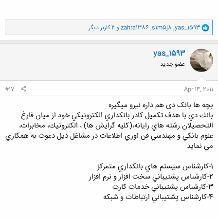
و
yas_1593
,
s1m5j8
,
zahra1386
و 2 کاربر دیگر
ا
ک
ن
yas_1593
ش
عضو جدید
ه
ا
:
#17
Apr 14, 2011
بچه ها بانک دی هم داره نیرو میگیره
بانك دي با هدف تكميل كادر بانكداري الكترونيكي خود از ميان فارغ
التحصيلان رشته هاي رايانه،(كليه گرايش ها) ، الكترونيك، مخابرات،
علوم بانكي و مهندسي فن اوري اطلاعات در مشاغل ذيل دعوت به همكاري
مي نمايد
1-كارشناس سيستم هاي بانكداري متمركز
2-كارشناس پشتيباني سخت افزار و نرم افزار
3-كارشناس پشتيباني خدمات كارت
4-كارشناس پشتيباني ارتباطات و شبكه