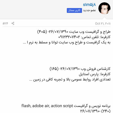
s1m5j8
عضو جدید
کاربر ممتاز
#24
Oct 21, 2011
طراح و گرافیست وب سایت 26/07/1390- (405)
کارفرما: تلفن تماس: 09123207402
به یک گرافیست و طراح وب سایت توانا و مسلط به نرم ا ...
کارشناس فروش وب 26/07/1390- (165)
کارفرما: پارس استایل
تعدادی افراد روابط عمومی بالا و تجربه کافی در زمین ...
برنامه نویس و گرافیست flash, adobe air, action script
26/07/1390- (240)