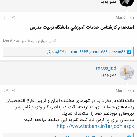
عضو جدید
#2
Mar 5, 2011
استخدام كارشناس خدمات آموزشي دانشگاه تربيت مدرس
آخرین ویرایش توسط مدیر:
Mar 6, 2011
و
arezoo68
,
zahra1386
,
salam.6864
و 3 کاربر دیگر
ا
ک
ن
mr.sajjad
ش
عضو جدید
ه
ا
:
#3
Mar 11, 2011
بانک تات در نظر دارد در شهرهای مختلف ایران و از بین فارغ التحصیلان
رشته های حسابداری، مدیریت، اقتصاد، ریاضی کاربردی و کامپیوتر
نیروهای موردنظر خود را استخدام نماید.
دوستان برای پر کردن فرم ثبت نام به این صفحه مراجعه کنید:
http://www.tatbank.ir/fa/job3.aspx