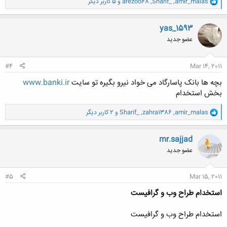
و
amir_malas
,
Sharif_
,
arezoo68
و 5 کاربر دیگر
ا
ک
ن
yas_1593
ش
عضو جدید
ه
ا
:
#4
Mar 14, 2011
بچه ها بانک پاسارگاد می خواد نیرو بگیره تو سایت
www.banki.ir
بخش استخدام
و
amir_malas
,
zahra1386
,
Sharif_
و 2 کاربر دیگر
ا
ک
ن
mr.sajjad
ش
عضو جدید
ه
ا
:
#5
Mar 15, 2011
استخدام طراح وب و گرافیست
استخدام طراح وب و گرافیست