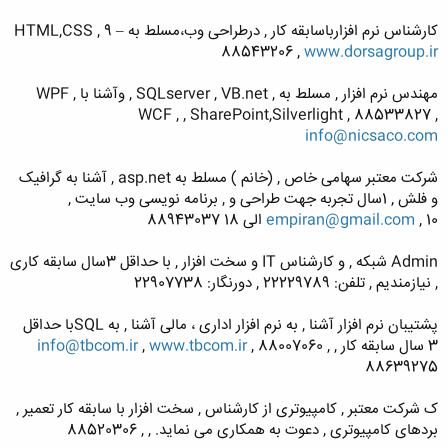
کارشناس نرم افزارباسابقه کار , درطراحی وب،مسلط به HTML,CSS , 9 –
88543206 ,
www.dorsagroup.ir
مهندس نرم افزار , مسلط به , SQLserver , VB.net , وآشنا با WPF ,
WCF , , SharePoint,Silverlight , 88533827 ,
info@nicsaco.com
شرکت معتبر سهامی خاص , (خانم ) مسلط به asp.net , آشنا به گرافیک
و فلش , 1سال تجربه جهت طراحی و , برنامه نویسی وب سایت ,
, 10 الی 18 88943037
empiran@gmail.com
Admin شبکه , و کارشناس IT و سخت افزار , با حداقل 3سال سابقه کاری
, نیازمندیم , تلفن: 22229789 , دورنگار: 22907738
پشتیبان نرم افزار آشنا , به نرم افزار اداری ، مالی آشنا , به SQLبا حداقل
3 سال سابقه کار ,
, 88007060 ,
www.tbcom.ir
,
info@tbcom.ir
88639275
ک شرکت معتبر , کامپیوتری از کارشناس , سخت افزار با سابقه کار تعمیر ,
بردهای کامپیوتری , دعوت به همکاری می نماید. , , 88520306