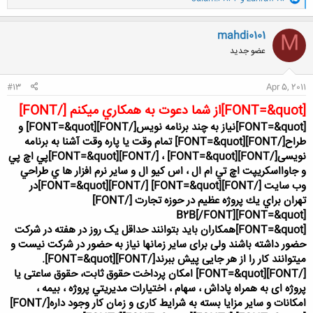
ا
ک
ن
mahdi0101
M
ش
عضو جدید
ه
ا
:
#13
Apr 5, 2011
[FONT=&quot]از شما دعوت به همكاري ميكنم [/FONT]
[FONT=&quot]نياز به چند برنامه نويس[/FONT]
[FONT=&quot] و
طراح[/FONT]
[FONT=&quot] تمام وقت يا پاره وقت آشنا به برنامه
نويسی[/FONT]
[FONT=&quot] ، [/FONT]
[FONT=&quot]پي اچ پي
و جاوااسكريپت اچ تي ام ال ، اس كيو ال و ساير نرم افزار ها ي طراحي
وب سايت [/FONT]
[FONT=&quot] [/FONT]
[FONT=&quot]در
تهران براي يك پروژه عظيم در حوزه تجارت [/FONT]
[FONT=&quot]B2B[/FONT]
[FONT=&quot]همکاران بايد بتوانند حداقل يک روز در هفته در شرکت
حضور داشته باشند ولی برای ساير زمانها نياز به حضور در شرکت نيست و
ميتوانند کار را از هر جایی پيش ببرند[/FONT]
[FONT=&quot].
[/FONT]
[FONT=&quot] امکان پرداخت حقوق ثابت، حقوق ساعتی يا
پروژه ای به همراه پاداش ، سهام ، اختيارات مديريتي پروژه ، بيمه ،
امكانات و ساير مزايا بسته به شرايط کاری و زمان کار وجود داره[/FONT]