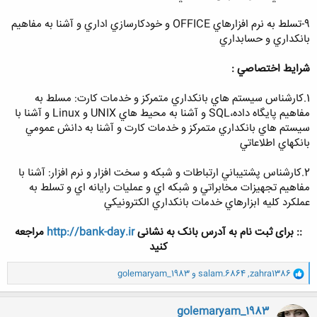
9-تسلط به نرم افزارهاي OFFICE و خودكارسازي اداري و آشنا به مفاهيم
بانكداري و حسابداري
شرايط اختصاصي :
1.كارشناس سيستم هاي بانكداري متمركز و خدمات كارت: مسلط به
مفاهيم پايگاه داده،‌SQL و آشنا به محيط هاي UNIX و Linux و آشنا با
سيستم هاي بانكداري متمركز و خدمات كارت و آشنا به دانش عمومي
بانكهاي اطلاعاتي
2.كارشناس پشتيباني ارتباطات و شبكه و سخت افزار و نرم افزار: آشنا با
مفاهيم تجهيزات مخابراتي و شبكه اي و عمليات رايانه اي و تسلط به
عملكرد كليه ابزارهاي خدمات بانكداري الكترونيكي
:: برای ثبت نام به آدرس بانک به نشانی
http://bank-day.ir
مراجعه
کنید
و
zahra1386
,
salam.6864
و
golemaryam_1983
ا
ک
ن
golemaryam_1983