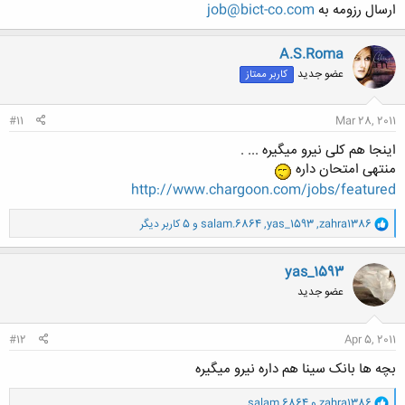
ارسال رزومه به
job@bict-co.com
A.S.Roma
عضو جدید
کاربر ممتاز
#11
Mar 28, 2011
اینجا هم کلی نیرو میگیره ... .
منتهی امتحان داره
http://www.chargoon.com/jobs/featured
و
zahra1386
,
yas_1593
,
salam.6864
و 5 کاربر دیگر
ا
ک
ن
yas_1593
ش
عضو جدید
ه
ا
:
#12
Apr 5, 2011
بچه ها بانک سینا هم داره نیرو میگیره
و
zahra1386
و
salam.6864