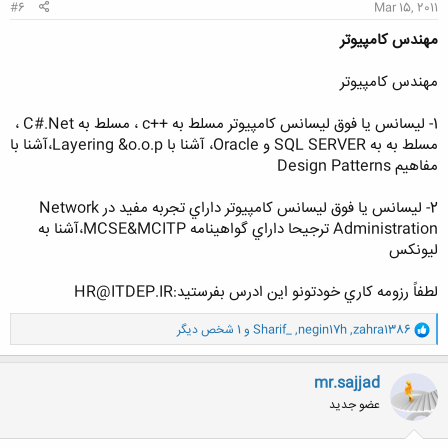
#6
Mar 15, 2011
مهندس کامپیوتر
مهندس کامپیوتر
1- ليسانس يا فوق ليسانس كامپيوتر مسلط به ++c ، مسلط به C#.Net ،
مسلط به به SQL SERVER و Oracle، آشنا با Layering &o.o.p،آشنا با
مفاهيم Design Patterns
2- ليسانس يا فوق ليسانس كامپيوتر داراي تجربه مفيد در Network
Administration ترجيحا داراي گواهينامه MCSE&MCITP،آشنا به
ليونكس
لطفاً رزومه كاري خودتونو اين ادرس بفرستيد:HR@ITDEP.IR
و
zahra1386
,
negin17h
,
Sharif_
و 1 شخص دیگر
ا
ک
ن
mr.sajjad
ش
عضو جدید
ه
ا
: