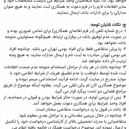
خواهد بود، لذا كلیه متقاضیان واجد شرایط می بایست مشخصات خود و
سایر اطلاعات لازم را در فرم دعوت به همكاری ثبت نمایند و به هیچ عنوان
مداركی را برای ادارات بانك ارسال ننمایند.
ج- نكات شایان توجه:
1- درج شماره تلفن (در فرم تقاضای همكاری) برای تماس ضروری بوده و
در صورت عدم توفیق بانك در برقراری ارتباط، هیچگونه مسئولیتی متوجه
بانك نخواهد بود.
2- پذیرش متقاضی فقط برای افراد بومی تهران می باشد. چنانچه افراد
غیر بومی تهران مبادرت به ثبت نام و ارسال مدارك نمایند به هیچ وجه
ترتیب اثر داده نخواهد شد.
3- چنانچه بانك در هر یك از مراحل استخدام متوجه عدم صحت اطلاعات
ثبت شده توسط داوطلب یا عدم تطبیق هریك از شرایط اعلامی خود با
موارد مندرج در سایت گردد، ادامه فرآیند استخدامی میسر نبوده و
موضوع همكاری كان لم یكن تلقی می گردد. بعلاوه اینكه موضوع از طریق
مراجع قضایی نیز تحت پیگرد قرار می گیرد.
4- پس از بررسی اولیه، در صورت حائز شرایط بودن و قبولی در مصاحبه، از
افراد واجد شرایط برای همكاری دعوت بعمل خواهد آمد.
5- بانك در قبول یا رد درخواست متقاضی مختار است.
6- چنانچه در خلال بررسی مقدماتی و یا مراحل بعدی معلوم شود
متقاضیانی با مدرك تحصیلی بالاتر از كارشناسی درخواست خود را تكمیل
و ارسال نموده اند، موضوع درخواست همكاری خاتمه یافته اعلام می