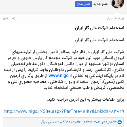
ش
عضو جدید
کاربر ممتاز
ه
ا
:
#18
Apr 14, 2011
استخدام شرکت ملی گاز ایران
استخدام شرکت ملی گاز ایران
شرکت ملي گاز ايران در نظر دارد بمنظور تأمين بخشي از نيازمنديهاي
نيروي انساني مورد نياز خود در شركت مجتمع گاز پارس جنوبي واقع در
استان بوشهر- عسلويه از ميان دانش آموختگان ذكور مقاطع تحصيلي
دكتري، كارشناسي ارشد و كارشناسي داوطلبان واجد شرايط را پس از ثبت
نام در پايگاه اينترنتي به نشاني
www.nigc.ir
از طريق برگزاري آزمون
کتبي (علمي)، آزمون استعداد و روان شناختي ، مصاحبه حضوري فني و
تخصصي ، گزينش و طب صنعتي استخدام نمايد.
برای اطلاعات بیشتر به این ادرس مراجعه کنید.
http://www.nigc.ir/Site.aspx?ParTree=111I17&LnkIdn=83849
و
yas_1593
,
zahra1386
,
*Chakavak*
و 1 شخص دیگر
ا