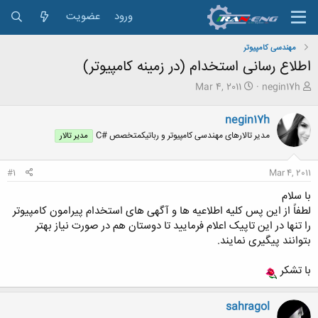
ورود
عضویت
مهندسی کامپیوتر
اطلاع رسانی استخدام (در زمینه کامپيوتر)
ش
ت
Mar 4, 2011
negin17h
ر
ا
و
ر
negin17h
ع
ی
مدیر تالارهای مهندسی کامپیوتر و رباتیکمتخصص #C
مدیر تالار
ک
خ
ن
ش
ن
ر
#1
Mar 4, 2011
د
و
ه
ع
با سلام
م
لطفاً از این پس کلیه اطلاعیه ها و آگهی های استخدام پيرامون کامپيوتر
و
را تنها در این تاپيک اعلام فرماييد تا دوستان هم در صورت نیاز بهتر
ض
بتوانند پیگیری نمایند.
و
ع
با تشکر
sahragol