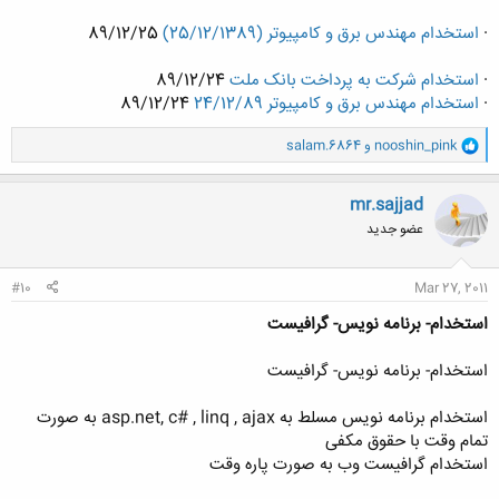
·
استخدام مهندس برق و کامپیوتر (25/12/1389)
89/12/25
·
استخدام شرکت به پرداخت بانک ملت
89/12/24
·
استخدام مهندس برق و کامپیوتر 24/12/89
89/12/24
و
nooshin_pink
و
salam.6864
ا
ک
ن
mr.sajjad
ش
عضو جدید
ه
ا
:
#10
Mar 27, 2011
استخدام- برنامه نویس- گرافیست
استخدام- برنامه نویس- گرافیست
استخدام برنامه نویس مسلط به asp.net, c# , linq , ajax به صورت
تمام وقت با حقوق مکفی
استخدام گرافیست وب به صورت پاره وقت