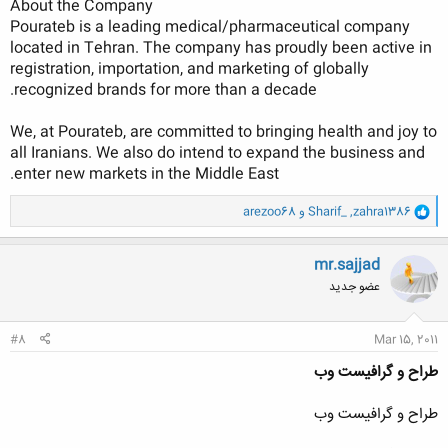
About the Company
Pourateb is a leading medical/pharmaceutical company
located in Tehran. The company has proudly been active in
registration, importation, and marketing of globally
recognized brands for more than a decade.
We, at Pourateb, are committed to bringing health and joy to
all Iranians. We also do intend to expand the business and
enter new markets in the Middle East.​
و
zahra1386
,
Sharif_
و
arezoo68
ا
ک
ن
mr.sajjad
ش
عضو جدید
ه
ا
:
#8
Mar 15, 2011
طراح و گرافیست وب
طراح و گرافیست وب