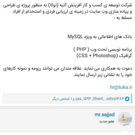
شرکت توسعه ی کسب و کار آفرینش آتیه (توکا) به منظور پروژه ی طراحی
و پیاده سازی وب سایت در زمینه ی ارزیابی فردی و استخدام از افراد
مسلط به :
بانک های اطلاعاتی به ویژه MySQL
برنامه نویسی تحت وب ( PHP )
گرافیک (CSS + Photoshop)
دعوت به همکاری می نماید. علاقه مندان می توانند رزومه و نمونه کارهای
خود را به نشانی زیر ارسال نمایند.
hr@tuka.ir
و
zahra1386
,
Sharif_
,
yas_1593
و 1 شخص دیگر
ا
ک
ن
mr.sajjad
ش
عضو جدید
ه
ا
: