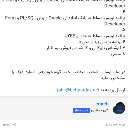
برنامه نویس علاقمند به بانک اطلاعاتی Oracle و زبان PL/SQL و Form
Developer
4
برنامه نویس مسلط به بانک اطلاعاتی Oracle و زبان PL/SQL و Form
Developer
5
برنامه نویس مسلط به جاوا و J2EE
6 برنامه نویس پرتال متن باز
7 کارشناس بازرگانی و کارشناس فروش نرم افزار
8 منشی
در زمان ارسال ، شخص متقاضی حتما گروه خود یعنی شماره ردیف را
مشخص نماید
ارسال رزومه به
jobs@behpardaz.net
emreh
کاربر حرفه ای
کاربر ممتاز
#25
Nov 23, 2011