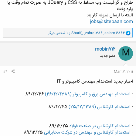
طراح و گرافیست وب مسلط به CSS و JQuery به صورت تمام وقت یا
پاره وقت
البته با ارسال نمونه کار به:
jobs@sitebaan.com
و
salam.6864
,
zahra1386
,
Sharif_
و 1 شخص دیگر
ا
ک
ن
mobin712
M
ش
عضو جدید
ه
ا
:
#9
Mar 17, 2011
اخبار جدید استخدام مهندس کامپیوتر و IT
·
استخدام مهندس برق و کامپیوتر (26/12/1389)
89/12/26
·
استخدام کارشناس (25/12/1389)
89/12/25
·
استخدام کارشناس در صنعت فولاد
89/12/25
·
استخدام کارشناس و مهندس در شرکت مخابراتی
89/12/25