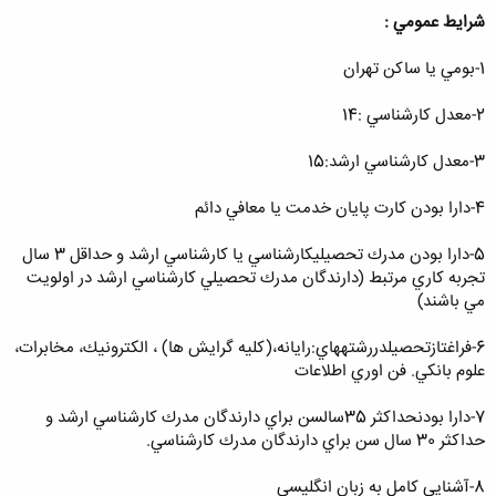
شرايط عمومي :
1-بومي يا ساكن تهران
2-معدل كارشناسي :14
3-معدل كارشناسي ارشد:15
4-دارا بودن كارت پايان خدمت يا معافي دائم
5-دارا بودن مدرك تحصيلي­كارشناسي ­يا كارشناسي­ ارشد و حداقل 3 سال
تجربه كاري ­مرتبط (دارندگان ­مدرك ­تحصيلي كارشناسي ارشد در اولويت
مي باشند)
6-فراغت­ازتحصيل­دررشته­هاي:رايانه،(كليه گرايش ها) ، الكترونيك، مخابرات،
علوم بانكي. فن اوري اطلاعات
7-دارا بودن­حداكثر 35سال­سن براي دارندگان مدرك كارشناسي ارشد و
حداكثر 30 سال سن براي دارندگان مدرك كارشناسي.
8-آشنايي كامل به زبان انگليسي