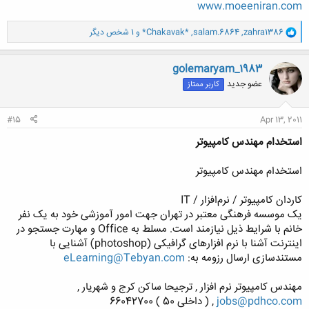
www.moeeniran.com
و
zahra1386
,
salam.6864
,
*Chakavak*
و 1 شخص دیگر
ا
ک
ن
golemaryam_1983
ش
عضو جدید
کاربر ممتاز
ه
ا
:
#15
Apr 13, 2011
استخدام مهندس کامپیوتر
استخدام مهندس کامپیوتر
کاردان کامپیوتر / نرم‌افزار / IT
یک موسسه فرهنگی معتبر در تهران جهت امور آموزشی خود به یک نفر
خانم با شرایط ذیل نیازمند است. مسلط به Office و مهارت جستجو در
اینترنت آشنا با نرم افزارهای گرافیکی (photoshop) آشنایی با
مستندسازی ارسال رزومه به:
eLearning@Tebyan.com
مهندس کامپیوتر نرم افزار , ترجیحا ساکن کرج و شهریار ,
jobs@pdhco.com
, ( داخلی 50 ) 66042700