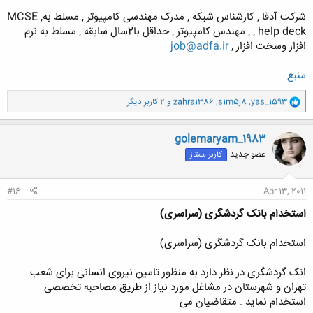
شرکت آدفا , کارشناس شبکه , مدرک مهندسی کامپیوتر , مسلط بهMCSE ,
, help deck , مهندس کامپیوتر , حداقل با2سال سابقه , مسلط به نرم
افزار وسخت افزار ,
job@adfa.ir
منبع
و
yas_1593
,
s1m5j8
,
zahra1386
و 2 کاربر دیگر
ا
ک
ن
golemaryam_1983
ش
عضو جدید
کاربر ممتاز
ه
ا
:
#16
Apr 13, 2011
استخدام بانک گردشگری (سراسری)
استخدام بانک گردشگری (سراسری)
انک گردشگری در نظر دارد به منظور تامین نیروی انسانی برای شعب
تهران و شهرستان در مشاغل مورد نیاز از طریق مصاحبه تخصصی
استخدام نماید . متقاضیان می