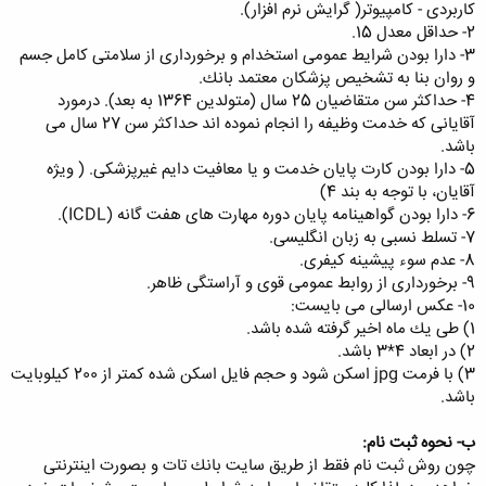
كاربردی - كامپیوتر( گرایش نرم افزار).
2- حداقل معدل 15.
3- دارا بودن شرایط عمومی استخدام و برخورداری از سلامتی كامل جسم
و روان بنا به تشخیص پزشكان معتمد بانك.
4- حداكثر سن متقاضیان 25 سال (متولدین 1364 به بعد). درمورد
آقایانی كه خدمت وظیفه را انجام نموده اند حداكثر سن 27 سال می
باشد.
5- دارا بودن كارت پایان خدمت و یا معافیت دایم غیرپزشكی. ( ویژه
آقایان، با توجه به بند 4)
6- دارا بودن گواهینامه پایان دوره مهارت های هفت گانه (ICDL).
7- تسلط نسبی به زبان انگلیسی.
8- عدم سوء پیشینه كیفری.
9- برخورداری از روابط عمومی قوی و آراستگی ظاهر.
10- عكس ارسالی می بایست:
1) طی یك ماه اخیر گرفته شده باشد.
2) در ابعاد 4*3 باشد.
3) با فرمت jpg اسكن شود و حجم فایل اسكن شده کمتر از 200 کیلوبایت
باشد.
ب- نحوه ثبت نام:
چون روش ثبت نام فقط از طریق سایت بانك تات و بصورت اینترنتی