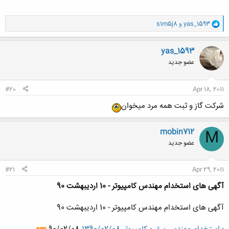
و
yas_1593
و
s1m5j8
ا
ک
ن
yas_1593
ش
عضو جدید
ه
ا
:
#20
Apr 18, 2011
شرکت گاز و ثبت همه مرد میخوان
mobin712
M
عضو جدید
#21
Apr 29, 2011
آگهی های استخدام مهندس کامپیوتر - 10 اردیبهشت 90
آگهی های استخدام مهندس کامپیوتر - 10 اردیبهشت 90