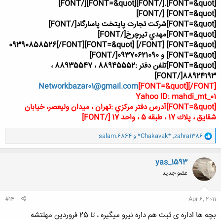
[FONT=&quot][/FONT]
[FONT=&quot].[/FONT]
[FONT=&quot] [/FONT]
[FONT=&quot]شركت تجارت پايتخت پاسارگاد[/FONT]
[FONT=&quot]مهدي تيرچرخ[/FONT]
[FONT=&quot] [/FONT]
[FONT=&quot] 09390858526[/FONT]
[FONT=&quot] و 09370621090[/FONT]
[FONT=&quot]تلفن دفتر :‌88945552 ، 88935547 ،
88924193[/FONT]
Networkbazar01@gmail.com
[FONT=&quot][/FONT]
Yahoo ID: mahdi_mt_01
[FONT=&quot]آدرس دفتر مركزي :‌تهران ، ميدان وليعصر، خيابان
شقايق ، پلاك 17 ، طبقه 5 ، واحد 17 [/FONT]
و
zahra1386
,
*Chakavak*
و
salam.6864
ا
ک
ن
yas_1593
ش
عضو جدید
ه
ا
:
#14
Apr 6, 2011
بچه ها اداره ی ثبت هم داره نیرو میگیره ، تا 25 فروردین مهلتشه