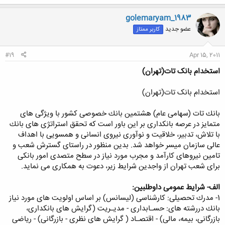
ک
ن
golemaryam_1983
ش
عضو جدید
کاربر ممتاز
ه
ا
:
#19
Apr 15, 2011
استخدام بانک تات(تهران)
استخدام بانک تات(تهران)
بانك تات (سهامی عام) هشتمین بانك خصوصی كشور با ویژگی های
متمایز در عرصه بانكداری بر این باور است كه تحقق استراتژی های بانك
با تلاش، تدبیر، خلاقیت و نوآوری نیروی انسانی و همسویی با اهداف
عالی سازمان میسر خواهد شد. بدین منظور در راستای گسترش شعب و
تامین نیروهای كارآمد و مجرب مورد نیاز در سطح متصدی امور بانكی
برای شعب تهران از واجدین شرایط زیر، دعوت به همكاری می نماید.
الف- شرایط عمومی داوطلبین:
1- مدرك تحصیلی: كارشناسی (لیسانس) بر اساس اولویت های مورد نیاز
بانك دررشته های: حسـابداری - مدیـریت (گرایش های بانكداری،‌
بازرگانی، بیمه، مالی) - اقتصـاد ( گرایش های نظری - بازرگانی) - ریاضی